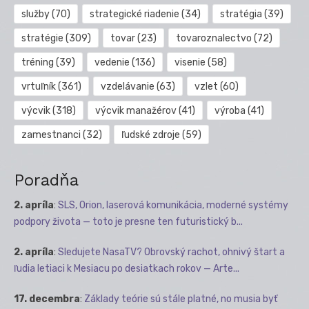
služby
(70)
strategické riadenie
(34)
stratégia
(39)
stratégie
(309)
tovar
(23)
tovaroznalectvo
(72)
tréning
(39)
vedenie
(136)
visenie
(58)
vrtuľník
(361)
vzdelávanie
(63)
vzlet
(60)
výcvik
(318)
výcvik manažérov
(41)
výroba
(41)
zamestnanci
(32)
ľudské zdroje
(59)
Poradňa
2. apríla
:
SLS, Orion, laserová komunikácia, moderné systémy
podpory života — toto je presne ten futuristický b...
2. apríla
:
Sledujete NasaTV? Obrovský rachot, ohnivý štart a
ľudia letiaci k Mesiacu po desiatkach rokov — Arte...
17. decembra
:
Základy teórie sú stále platné, no musia byť