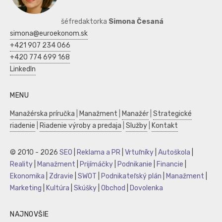
šéfredaktorka
Simona Česaná
simona@euroekonom.sk
+421 907 234 066
+420 774 699 168
LinkedIn
MENU
Manažérska príručka
|
Manažment
|
Manažér
|
Strategické
riadenie
|
Riadenie výroby a predaja
|
Služby
|
Kontakt
© 2010 - 2026
SEO
|
Reklama a PR
|
Vrtuľníky
|
Autoškola
|
Reality
|
Manažment
|
Prijímáčky
|
Podnikanie
|
Financie
|
Ekonomika
|
Zdravie
|
SWOT
|
Podnikateľský plán
|
Manažment
|
Marketing
|
Kultúra
|
Skúšky
|
Obchod
|
Dovolenka
NAJNOVŠIE