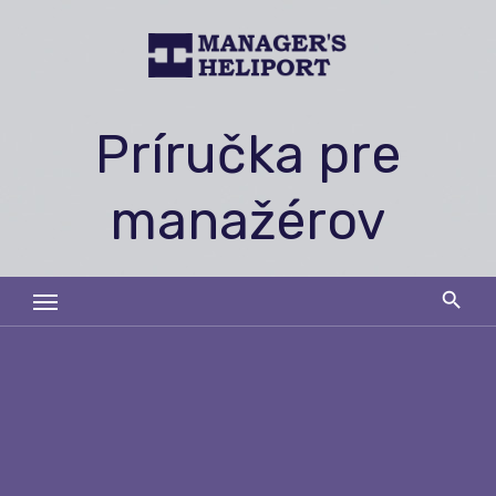
Skip
to
content
Príručka pre
manažérov