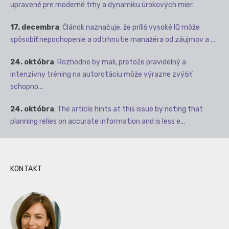
upravené pre moderné trhy a dynamiku úrokových mier.
17. decembra
:
Článok naznačuje, že príliš vysoké IQ môže
spôsobiť nepochopenie a odtrhnutie manažéra od záujmov a ...
24. októbra
:
Rozhodne by mali, pretože pravidelný a
intenzívny tréning na autorotáciu môže výrazne zvýšiť
schopno...
24. októbra
:
The article hints at this issue by noting that
planning relies on accurate information and is less e...
KONTAKT