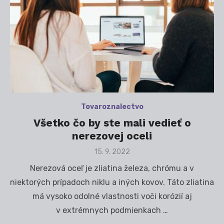
Tovaroznalectvo
Všetko čo by ste mali vedieť o
nerezovej oceli
Posted
15. 9. 2022
on
Nerezová oceľ je zliatina železa, chrómu a v
niektorých prípadoch niklu a iných kovov. Táto zliatina
má vysoko odolné vlastnosti voči korózií aj
v extrémnych podmienkach …