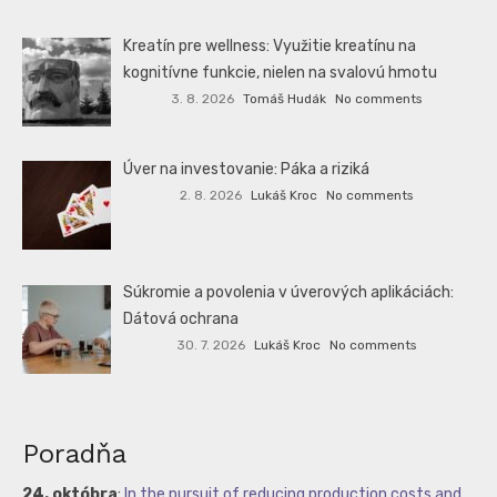
Kreatín pre wellness: Využitie kreatínu na
kognitívne funkcie, nielen na svalovú hmotu
3. 8. 2026
Tomáš Hudák
No comments
Úver na investovanie: Páka a riziká
2. 8. 2026
Lukáš Kroc
No comments
Súkromie a povolenia v úverových aplikáciách:
Dátová ochrana
30. 7. 2026
Lukáš Kroc
No comments
Poradňa
24. októbra
:
In the pursuit of reducing production costs and