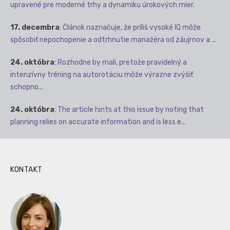
upravené pre moderné trhy a dynamiku úrokových mier.
17. decembra
:
Článok naznačuje, že príliš vysoké IQ môže
spôsobiť nepochopenie a odtrhnutie manažéra od záujmov a ...
24. októbra
:
Rozhodne by mali, pretože pravidelný a
intenzívny tréning na autorotáciu môže výrazne zvýšiť
schopno...
24. októbra
:
The article hints at this issue by noting that
planning relies on accurate information and is less e...
KONTAKT