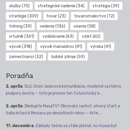
služby
(70)
strategické riadenie
(34)
stratégia
(39)
stratégie
(309)
tovar
(23)
tovaroznalectvo
(72)
tréning
(39)
vedenie
(136)
visenie
(58)
vrtuľník
(361)
vzdelávanie
(63)
vzlet
(60)
výcvik
(318)
výcvik manažérov
(41)
výroba
(41)
zamestnanci
(32)
ľudské zdroje
(59)
Poradňa
2. apríla
:
SLS, Orion, laserová komunikácia, moderné systémy
podpory života — toto je presne ten futuristický b...
2. apríla
:
Sledujete NasaTV? Obrovský rachot, ohnivý štart a
ľudia letiaci k Mesiacu po desiatkach rokov — Arte...
17. decembra
:
Základy teórie sú stále platné, no musia byť