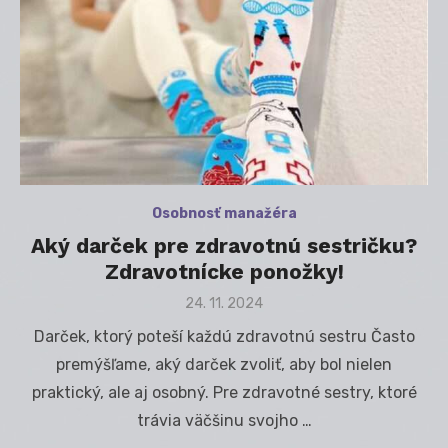
Osobnosť manažéra
Aký darček pre zdravotnú sestričku?
Zdravotnícke ponožky!
Posted
24. 11. 2024
on
Darček, ktorý poteší každú zdravotnú sestru Často
premýšľame, aký darček zvoliť, aby bol nielen
praktický, ale aj osobný. Pre zdravotné sestry, ktoré
trávia väčšinu svojho …