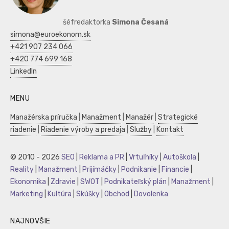
šéfredaktorka
Simona Česaná
simona@euroekonom.sk
+421 907 234 066
+420 774 699 168
LinkedIn
MENU
Manažérska príručka
|
Manažment
|
Manažér
|
Strategické
riadenie
|
Riadenie výroby a predaja
|
Služby
|
Kontakt
© 2010 - 2026
SEO
|
Reklama a PR
|
Vrtuľníky
|
Autoškola
|
Reality
|
Manažment
|
Prijímáčky
|
Podnikanie
|
Financie
|
Ekonomika
|
Zdravie
|
SWOT
|
Podnikateľský plán
|
Manažment
|
Marketing
|
Kultúra
|
Skúšky
|
Obchod
|
Dovolenka
NAJNOVŠIE