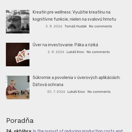
Kreatín pre wellness: Využitie kreatínu na
kognitívne funkcie, nielen na svalovú hmotu
3. 8. 2026
Tomáš Hudák
No comments
Úver na investovanie: Páka a riziká
2. 8. 2026
Lukáš Kroc
No comments
Súkromie a povolenia v úverových aplikáciách:
Dátová ochrana
30. 7. 2026
Lukáš Kroc
No comments
Poradňa
24. októbra
:
In the pursuit of reducing production costs and