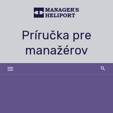
Skip
to
content
Príručka pre
manažérov