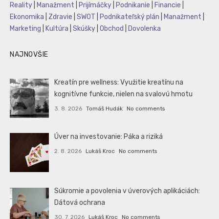
Reality
|
Manažment
|
Prijímáčky
|
Podnikanie
|
Financie
|
Ekonomika
|
Zdravie
|
SWOT
|
Podnikateľský plán
|
Manažment
|
Marketing
|
Kultúra
|
Skúšky
|
Obchod
|
Dovolenka
NAJNOVŠIE
Kreatín pre wellness: Využitie kreatínu na
kognitívne funkcie, nielen na svalovú hmotu
3. 8. 2026
Tomáš Hudák
No comments
Úver na investovanie: Páka a riziká
2. 8. 2026
Lukáš Kroc
No comments
Súkromie a povolenia v úverových aplikáciách:
Dátová ochrana
30. 7. 2026
Lukáš Kroc
No comments