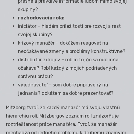
presné a pravdivé informácie ľuďom mimo svojej
skupiny?
rozhodovacia rola:
iniciátor – hľadám príležitosti pre rozvoj a rast
svojej skupiny?
krízový manažér – dokážem reagovať na
neočakávané zmeny a problémy konštruktívne?
distribútor zdrojov – robím to, čo sa odo mňa
očakáva? Robí každý z mojich podriadených
správnu prácu?
vyjednávateľ – som dobre pripravený na
jednania? dokážem sa dobre prezentovať?
Mitzberg tvrdí, že každý manažér má svoju vlastnú
hierarchiu rolí. Mitzbergov zoznam rolí znázorňuje
roztrieštenosť práce manažéra. Tvrdí, že manažér
prechádza od jedného problému k druhému známymi