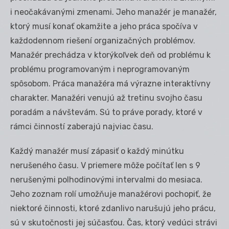
i neočakávanými zmenami. Jeho manažér je manažér,
ktorý musí konať okamžite a jeho práca spočíva v
každodennom riešení organizačných problémov.
Manažér prechádza v ktorýkoľvek deň od problému k
problému programovaným i neprogramovaným
spôsobom. Práca manažéra má výrazne interaktívny
charakter. Manažéri venujú až tretinu svojho času
poradám a návštevám. Sú to práve porady, ktoré v
rámci činností zaberajú najviac času.
Každý manažér musí zápasiť o každý minútku
nerušeného času. V priemere môže počítať len s 9
nerušenými polhodinovými intervalmi do mesiaca.
Jeho zoznam rolí umožňuje manažérovi pochopiť, že
niektoré činnosti, ktoré zdanlivo narušujú jeho prácu,
sú v skutočnosti jej súčasťou. Čas, ktorý vedúci strávi