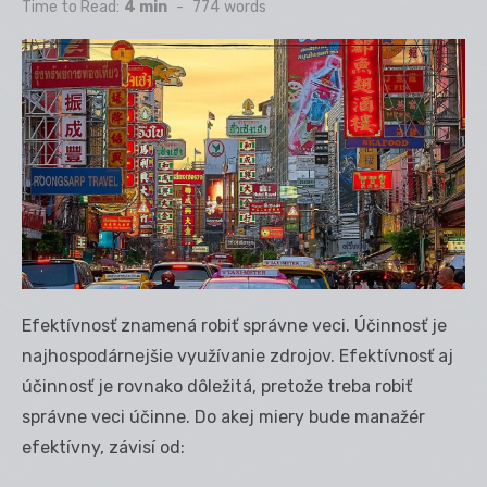
on
Time to Read:
4 min
-
774
words
Efektívnosť znamená robiť správne veci. Účinnosť je
najhospodárnejšie využívanie zdrojov. Efektívnosť aj
účinnosť je rovnako dôležitá, pretože treba robiť
správne veci účinne. Do akej miery bude manažér
efektívny, závisí od: