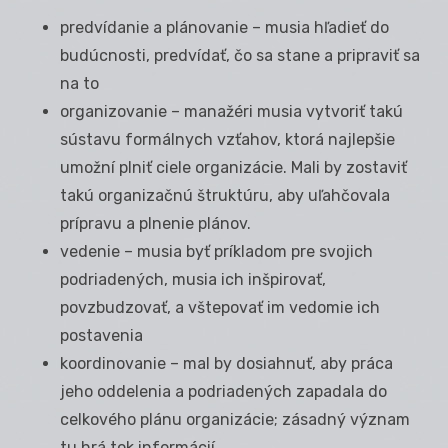
predvídanie a plánovanie – musia hľadieť do
budúcnosti, predvídať, čo sa stane a pripraviť sa
na to
organizovanie – manažéri musia vytvoriť takú
sústavu formálnych vzťahov, ktorá najlepšie
umožní plniť ciele organizácie. Mali by zostaviť
takú organizačnú štruktúru, aby uľahčovala
prípravu a plnenie plánov.
vedenie – musia byť príkladom pre svojich
podriadených, musia ich inšpirovať,
povzbudzovať, a vštepovať im vedomie ich
postavenia
koordinovanie – mal by dosiahnuť, aby práca
jeho oddelenia a podriadených zapadala do
celkového plánu organizácie; zásadný význam
tu hrá tok informácií