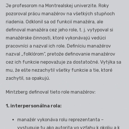
Je profesorom na Montrealskej univerzite. Roky
pozoroval prácu manažérov na všetkých stupňoch
riadenia. Odklonil sa od funkcií manažéra, ale
definoval manažéra cez jeho role, t. j. vytypoval si
manažérske činnosti, ktoré vykonávajú vedúci
pracovníci a nazval ich role. Definíciu manažérov
nazval „folklórom“, pretože definovanie manažérov
cez ich funkcie nepovažuje za dostatočné. Vytýka sa
mu, že ešte nezachytil všetky funkcie a tie, ktoré
zachytil, sa opakujú.
Mintzberg definoval tieto role manažérov:
1. interpersonálna rola:
manažér vykonáva rolu reprezentanta –
vystupuje tu ako autorita vo vzťahu k okoliu a k