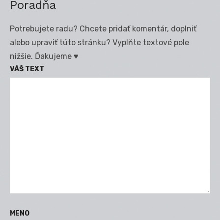
Poradňa
Potrebujete radu? Chcete pridať komentár, doplniť
alebo upraviť túto stránku? Vyplňte textové pole
nižšie. Ďakujeme ♥
VÁŠ TEXT
MENO