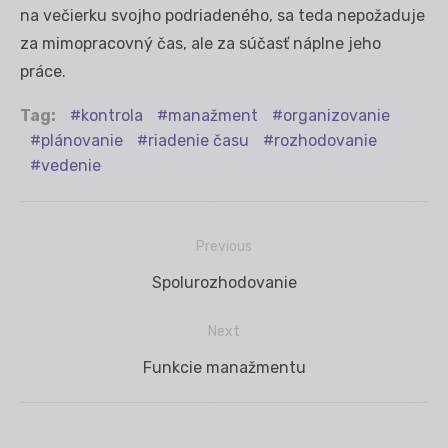
na večierku svojho podriadeného, sa teda nepožaduje
za mimopracovný čas, ale za súčasť náplne jeho
práce.
Tag:
kontrola
manažment
organizovanie
plánovanie
riadenie času
rozhodovanie
vedenie
Previous
Navigácia
Previous
Spolurozhodovanie
v
post:
článku
Next
Next
Funkcie manažmentu
post: