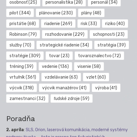
osobnosť
(25)
personalistika
(28)
personál
(34)
pilot
(344)
plánovanie
(230)
plány
(48)
pristátie
(68)
riadenie
(269)
risk
(33)
riziko
(40)
Robinson
(79)
rozhodovanie
(229)
schopnosti
(23)
služby
(70)
strategické riadenie
(34)
stratégia
(39)
stratégie
(309)
tovar
(23)
tovaroznalectvo
(72)
tréning
(39)
vedenie
(136)
visenie
(58)
vrtuľník
(361)
vzdelávanie
(63)
vzlet
(60)
výcvik
(318)
výcvik manažérov
(41)
výroba
(41)
zamestnanci
(32)
ľudské zdroje
(59)
Poradňa
2. apríla
:
SLS, Orion, laserová komunikácia, moderné systémy