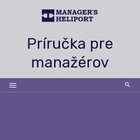
Skip
to
content
Príručka pre
manažérov