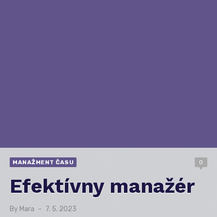
MANAŽMENT ČASU
0
Efektívny manažér
By
Mara
Posted
7. 5. 2023