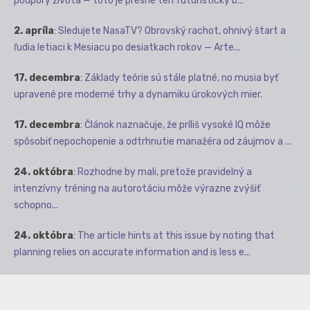
podpory života — toto je presne ten futuristický b...
2. apríla
:
Sledujete NasaTV? Obrovský rachot, ohnivý štart a
ľudia letiaci k Mesiacu po desiatkach rokov — Arte...
17. decembra
:
Základy teórie sú stále platné, no musia byť
upravené pre moderné trhy a dynamiku úrokových mier.
17. decembra
:
Článok naznačuje, že príliš vysoké IQ môže
spôsobiť nepochopenie a odtrhnutie manažéra od záujmov a ...
24. októbra
:
Rozhodne by mali, pretože pravidelný a
intenzívny tréning na autorotáciu môže výrazne zvýšiť
schopno...
24. októbra
:
The article hints at this issue by noting that
planning relies on accurate information and is less e...