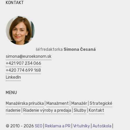
KONTAKT
šéfredaktorka
Simona Česaná
simona@euroekonom.sk
+421 907 234 066
+420 774 699 168
LinkedIn
MENU
Manažérska príručka
|
Manažment
|
Manažér
|
Strategické
riadenie
|
Riadenie výroby a predaja
|
Služby
|
Kontakt
© 2010 - 2026
SEO
|
Reklama a PR
|
Vrtuľníky
|
Autoškola
|