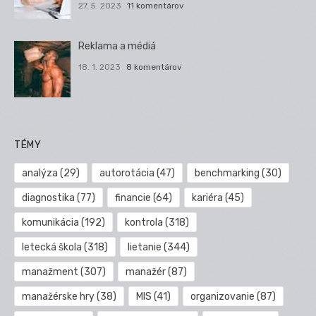
27. 5. 2023
11 komentárov
Reklama a médiá
18. 1. 2023
8 komentárov
TÉMY
analýza
(29)
autorotácia
(47)
benchmarking
(30)
diagnostika
(77)
financie
(64)
kariéra
(45)
komunikácia
(192)
kontrola
(318)
letecká škola
(318)
lietanie
(344)
manažment
(307)
manažér
(87)
manažérske hry
(38)
MIS
(41)
organizovanie
(87)