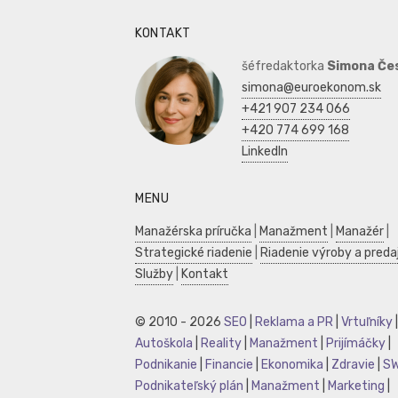
KONTAKT
šéfredaktorka
Simona Če
simona@euroekonom.sk
+421 907 234 066
+420 774 699 168
LinkedIn
MENU
Manažérska príručka
|
Manažment
|
Manažér
|
Strategické riadenie
|
Riadenie výroby a preda
Služby
|
Kontakt
© 2010 - 2026
SEO
|
Reklama a PR
|
Vrtuľníky
|
Autoškola
|
Reality
|
Manažment
|
Prijímáčky
|
Podnikanie
|
Financie
|
Ekonomika
|
Zdravie
|
S
Podnikateľský plán
|
Manažment
|
Marketing
|