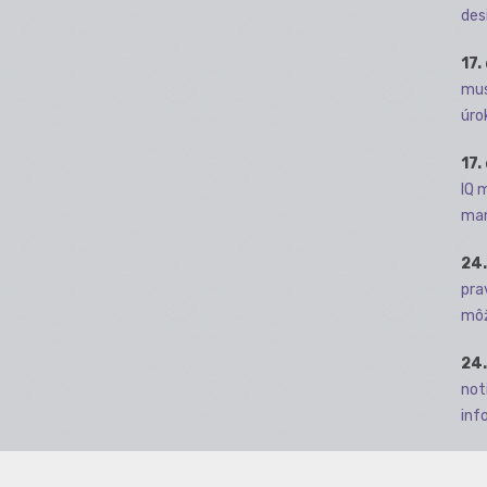
des
17.
mus
úro
17.
IQ 
man
24.
pra
môž
24.
not
info