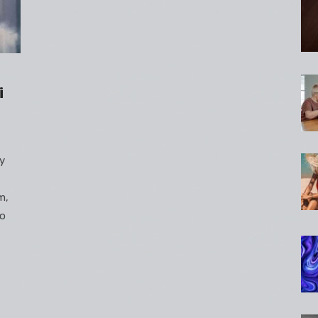
i
y
m,
ho