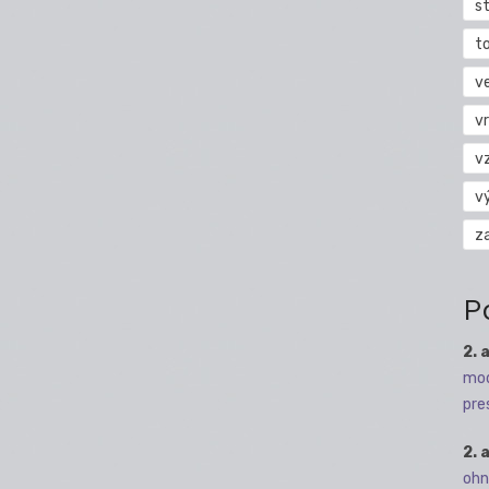
s
t
v
vr
v
v
z
P
2. 
mod
pre
2. 
ohn