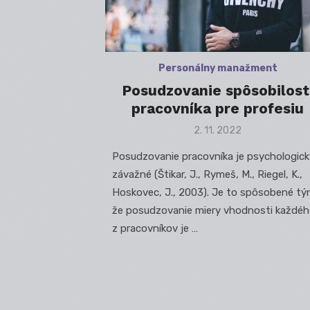
Personálny manažment
Posudzovanie spôsobilost
pracovníka pre profesiu
Posted
2. 11. 2022
on
Posudzovanie pracovníka je psychologick
závažné (Štikar, J., Rymeš, M., Riegel, K.,
Hoskovec, J., 2003). Je to spôsobené tý
že posudzovanie miery vhodnosti každé
z pracovníkov je …