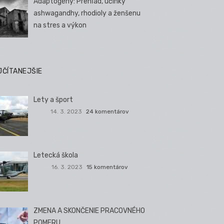
Adaptogény: Prehľad, účinky
ashwagandhy, rhodioly a ženšenu
na stres a výkon
JČÍTANEJŠIE
Lety a šport
14. 3. 2023
24 komentárov
Letecká škola
16. 3. 2023
15 komentárov
ZMENA A SKONČENIE PRACOVNÉHO
POMERU