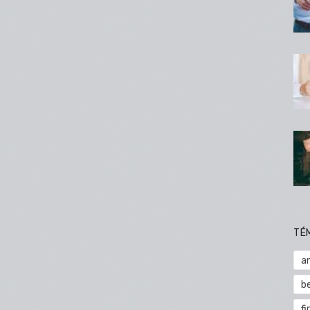
TÉ
a
b
fi