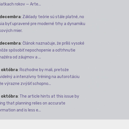
iatkach rokov — Arte...
 decembra
:
Základy teórie sú stále platné, no
ia byť upravené pre moderné trhy a dynamiku
kových mier.
 decembra
:
Článok naznačuje, že príliš vysoké
môže spôsobiť nepochopenie a odtrhnutie
ažéra od záujmov a ...
 októbra
:
Rozhodne by mali, pretože
videlný a intenzívny tréning na autorotáciu
e výrazne zvýšiť schopno...
 októbra
:
The article hints at this issue by
ing that planning relies on accurate
rmation and is less e...