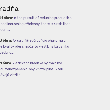
radňa
októbra
:
In the pursuit of reducing production
and increasing efficiency, there is a risk that
com...
któbra
:
Ak sa príliš zdôrazňuje charizma a
 kvality lídera, môže to viesť k riziku vzniku
osobno...
któbra
:
Z etického hľadiska by malo byť
tou zabezpečenie, aby všetci piloti, ktorí
vajú zložité ...