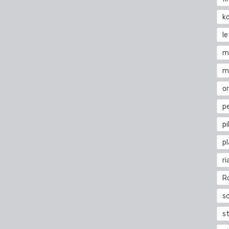
k
l
m
m
o
pe
pi
p
ri
R
s
st