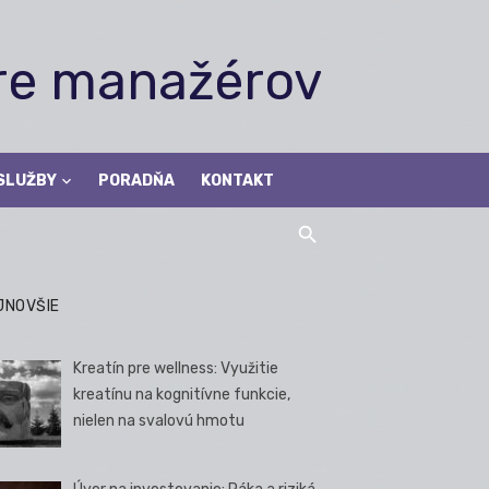
pre manažérov
SLUŽBY
PORADŇA
KONTAKT
JNOVŠIE
Kreatín pre wellness: Využitie
kreatínu na kognitívne funkcie,
nielen na svalovú hmotu