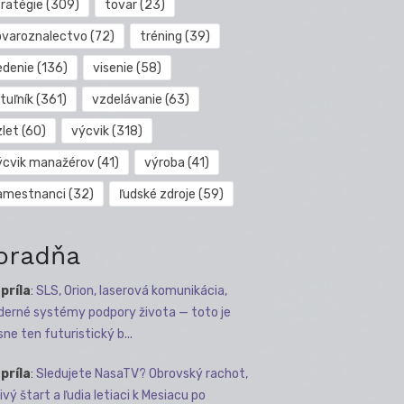
tratégie
(309)
tovar
(23)
ovaroznalectvo
(72)
tréning
(39)
edenie
(136)
visenie
(58)
tuľník
(361)
vzdelávanie
(63)
zlet
(60)
výcvik
(318)
ýcvik manažérov
(41)
výroba
(41)
amestnanci
(32)
ľudské zdroje
(59)
oradňa
apríla
:
SLS, Orion, laserová komunikácia,
erné systémy podpory života — toto je
sne ten futuristický b...
apríla
:
Sledujete NasaTV? Obrovský rachot,
ivý štart a ľudia letiaci k Mesiacu po