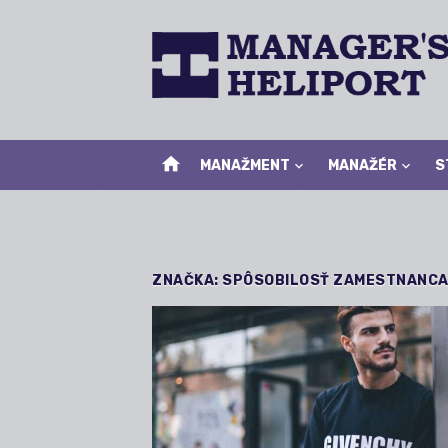
Skip
to
content
home
MANAŽMENT
MANAŽÉR
S
ZNAČKA:
SPÔSOBILOSŤ ZAMESTNANC