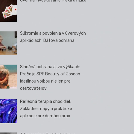
Úver na investovanie: Páka a riziká
Súkromie a povolenia v úverových
aplikáciách: Dátová ochrana
Slnečná ochrana aj vo výškach:
Prečo je SPF Beauty of Joseon
ideálnou voľbou nie len pre
cestovateľov
Reflexná terapia chodidiel:
Základné mapy a praktické
aplikácie pre domácu prax