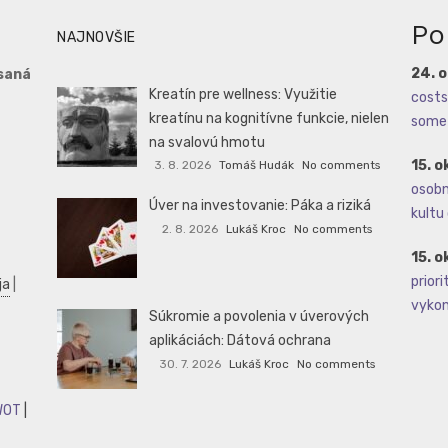
Po
NAJNOVŠIE
24. 
saná
Kreatín pre wellness: Využitie
costs 
kreatínu na kognitívne funkcie, nielen
some 
na svalovú hmotu
15. o
3. 8. 2026
Tomáš Hudák
No comments
osobné
Úver na investovanie: Páka a riziká
kultu 
2. 8. 2026
Lukáš Kroc
No comments
15. o
priori
ja
|
vykoná
Súkromie a povolenia v úverových
aplikáciách: Dátová ochrana
30. 7. 2026
Lukáš Kroc
No comments
WOT
|