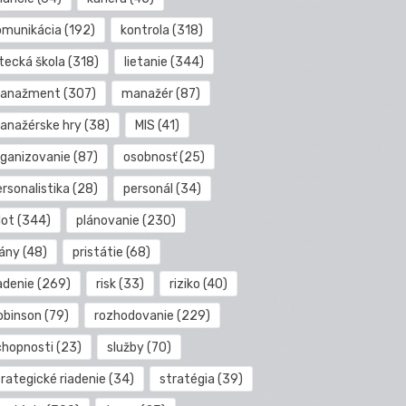
omunikácia
(192)
kontrola
(318)
etecká škola
(318)
lietanie
(344)
anažment
(307)
manažér
(87)
anažérske hry
(38)
MIS
(41)
rganizovanie
(87)
osobnosť
(25)
rsonalistika
(28)
personál
(34)
lot
(344)
plánovanie
(230)
lány
(48)
pristátie
(68)
adenie
(269)
risk
(33)
riziko
(40)
obinson
(79)
rozhodovanie
(229)
chopnosti
(23)
služby
(70)
rategické riadenie
(34)
stratégia
(39)