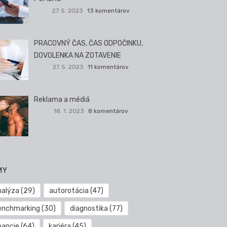
27. 5. 2023
13 komentárov
PRACOVNÝ ČAS, ČAS ODPOČINKU,
DOVOLENKA NA ZOTAVENIE
27. 5. 2023
11 komentárov
Reklama a médiá
18. 1. 2023
8 komentárov
MY
nalýza
(29)
autorotácia
(47)
enchmarking
(30)
diagnostika
(77)
nancie
(64)
kariéra
(45)