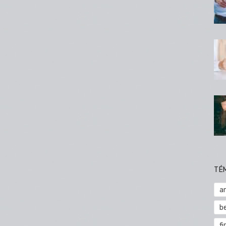
TÉ
a
b
fi