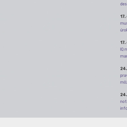
des
17.
mus
úro
17.
IQ 
man
24.
pra
môž
24.
not
info