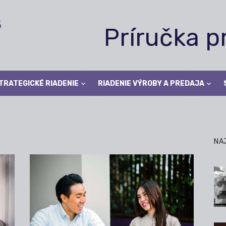
Príručka 
TRATEGICKÉ RIADENIE
RIADENIE VÝROBY A PREDAJA
NA