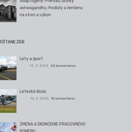
Adaptogény: Prehľad, účinky
ashwagandhy, rhodioly a ženšenu
na stres a výkon
JČÍTANEJŠIE
Lety a šport
14. 3. 2023
24 komentárov
Letecká škola
16. 3. 2023
15 komentárov
ZMENA A SKONČENIE PRACOVNÉHO
POMERU