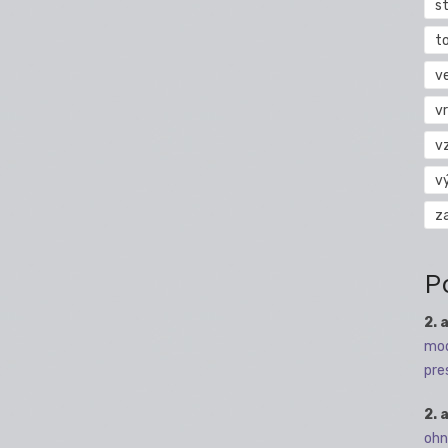
s
t
v
vr
v
v
z
P
2. 
mod
pre
2. 
ohn