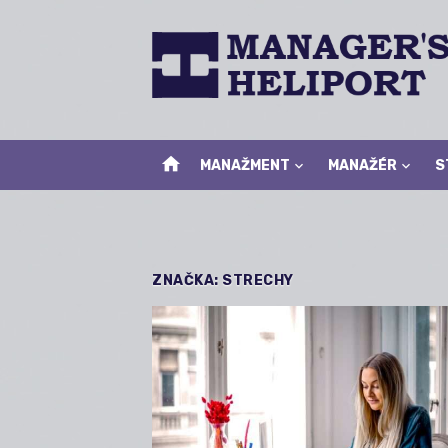
Skip
to
content
home
MANAŽMENT
MANAŽÉR
S
ZNAČKA:
STRECHY