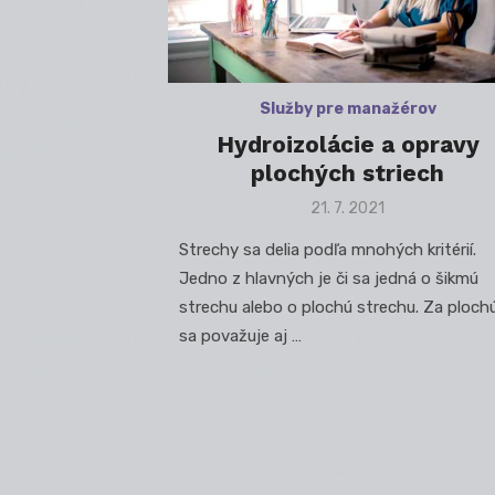
Služby pre manažérov
Hydroizolácie a opravy
plochých striech
Posted
21. 7. 2021
on
Strechy sa delia podľa mnohých kritérií.
Jedno z hlavných je či sa jedná o šikmú
strechu alebo o plochú strechu. Za ploch
sa považuje aj …