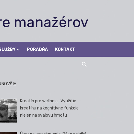
pre manažérov
SLUŽBY
PORADŇA
KONTAKT
JNOVŠIE
Kreatín pre wellness: Využitie
kreatínu na kognitívne funkcie,
nielen na svalovú hmotu