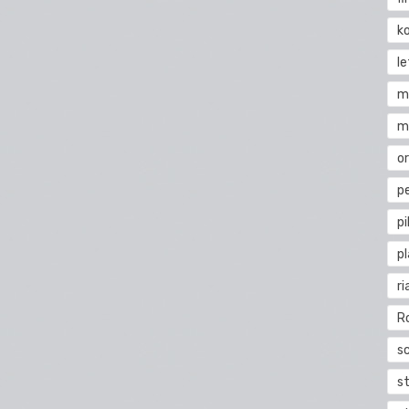
k
l
m
m
o
pe
pi
p
ri
R
s
st