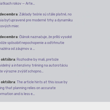
iatkach rokov — Arte...
 decembra
:
Základy teórie sú stále platné, no
ia byť upravené pre moderné trhy a dynamiku
kových mier.
 decembra
:
Článok naznačuje, že príliš vysoké
môže spôsobiť nepochopenie a odtrhnutie
ažéra od záujmov a ...
 októbra
:
Rozhodne by mali, pretože
videlný a intenzívny tréning na autorotáciu
e výrazne zvýšiť schopno...
 októbra
:
The article hints at this issue by
ing that planning relies on accurate
rmation and is less e...