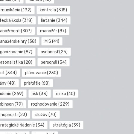
omunikácia
(192)
kontrola
(318)
etecká škola
(318)
lietanie
(344)
anažment
(307)
manažér
(87)
anažérske hry
(38)
MIS
(41)
rganizovanie
(87)
osobnosť
(25)
rsonalistika
(28)
personál
(34)
lot
(344)
plánovanie
(230)
lány
(48)
pristátie
(68)
adenie
(269)
risk
(33)
riziko
(40)
obinson
(79)
rozhodovanie
(229)
chopnosti
(23)
služby
(70)
rategické riadenie
(34)
stratégia
(39)