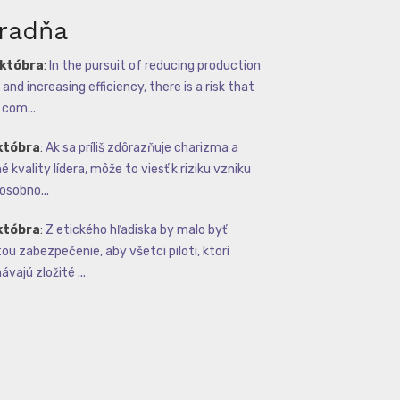
radňa
októbra
:
In the pursuit of reducing production
and increasing efficiency, there is a risk that
com...
któbra
:
Ak sa príliš zdôrazňuje charizma a
 kvality lídera, môže to viesť k riziku vzniku
osobno...
któbra
:
Z etického hľadiska by malo byť
tou zabezpečenie, aby všetci piloti, ktorí
vajú zložité ...