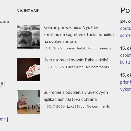
Po
NAJNOVŠIE
24. 
saná
Kreatín pre wellness: Využitie
costs 
kreatínu na kognitívne funkcie, nielen
some 
na svalovú hmotu
15. o
3. 8. 2026
Tomáš Hudák
No comments
osobné
Úver na investovanie: Páka a riziká
kultu 
2. 8. 2026
Lukáš Kroc
No comments
15. o
priori
ja
|
vykoná
Súkromie a povolenia v úverových
aplikáciách: Dátová ochrana
30. 7. 2026
Lukáš Kroc
No comments
WOT
|