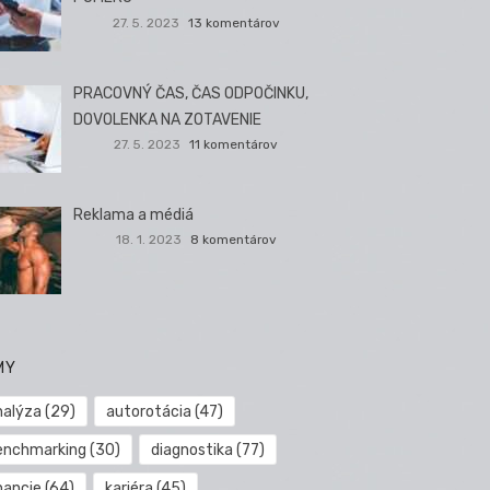
27. 5. 2023
13 komentárov
PRACOVNÝ ČAS, ČAS ODPOČINKU,
DOVOLENKA NA ZOTAVENIE
27. 5. 2023
11 komentárov
Reklama a médiá
18. 1. 2023
8 komentárov
MY
nalýza
(29)
autorotácia
(47)
enchmarking
(30)
diagnostika
(77)
nancie
(64)
kariéra
(45)