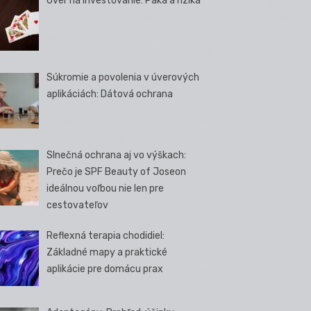
Úver na investovanie: Páka a riziká
Súkromie a povolenia v úverových
aplikáciách: Dátová ochrana
Slnečná ochrana aj vo výškach:
Prečo je SPF Beauty of Joseon
ideálnou voľbou nie len pre
cestovateľov
Reflexná terapia chodidiel:
Základné mapy a praktické
aplikácie pre domácu prax