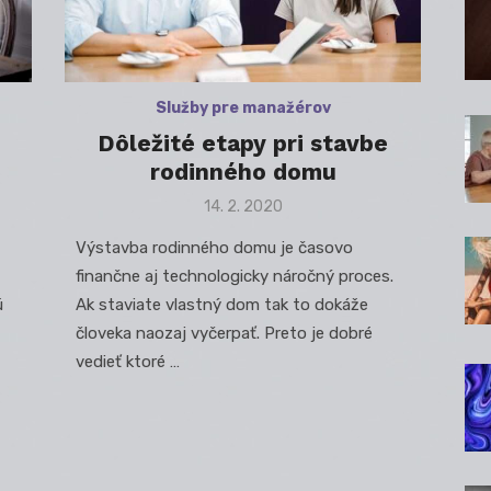
Služby pre manažérov
Dôležité etapy pri stavbe
rodinného domu
Posted
14. 2. 2020
on
Výstavba rodinného domu je časovo
finančne aj technologicky náročný proces.
ú
Ak staviate vlastný dom tak to dokáže
človeka naozaj vyčerpať. Preto je dobré
vedieť ktoré …