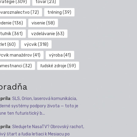
tratégie
(309)
tovar
(23)
ovaroznalectvo
(72)
tréning
(39)
edenie
(136)
visenie
(58)
tuľník
(361)
vzdelávanie
(63)
zlet
(60)
výcvik
(318)
ýcvik manažérov
(41)
výroba
(41)
amestnanci
(32)
ľudské zdroje
(59)
oradňa
apríla
:
SLS, Orion, laserová komunikácia,
erné systémy podpory života — toto je
sne ten futuristický b...
apríla
:
Sledujete NasaTV? Obrovský rachot,
ivý štart a ľudia letiaci k Mesiacu po