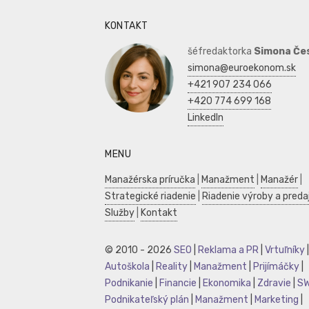
KONTAKT
šéfredaktorka
Simona Če
simona@euroekonom.sk
+421 907 234 066
+420 774 699 168
LinkedIn
MENU
Manažérska príručka
|
Manažment
|
Manažér
|
Strategické riadenie
|
Riadenie výroby a preda
Služby
|
Kontakt
© 2010 - 2026
SEO
|
Reklama a PR
|
Vrtuľníky
|
Autoškola
|
Reality
|
Manažment
|
Prijímáčky
|
Podnikanie
|
Financie
|
Ekonomika
|
Zdravie
|
S
Podnikateľský plán
|
Manažment
|
Marketing
|