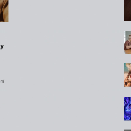
vy
ení