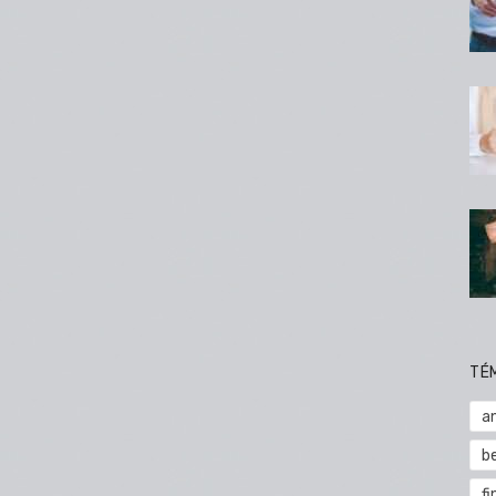
TÉ
a
b
fi