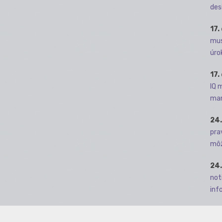
des
17.
mus
úro
17.
IQ 
man
24.
pra
môž
24.
not
info