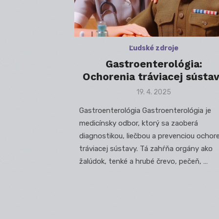
Ľudské zdroje
Gastroenterológia:
Ochorenia tráviacej sústa
Posted
19. 4. 2025
on
Gastroenterológia Gastroenterológia je
medicínsky odbor, ktorý sa zaoberá
diagnostikou, liečbou a prevenciou ochor
tráviacej sústavy. Tá zahŕňa orgány ako
žalúdok, tenké a hrubé črevo, pečeň, …