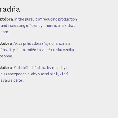
radňa
októbra
:
In the pursuit of reducing production
and increasing efficiency, there is a risk that
com...
któbra
:
Ak sa príliš zdôrazňuje charizma a
 kvality lídera, môže to viesť k riziku vzniku
osobno...
któbra
:
Z etického hľadiska by malo byť
tou zabezpečenie, aby všetci piloti, ktorí
vajú zložité ...