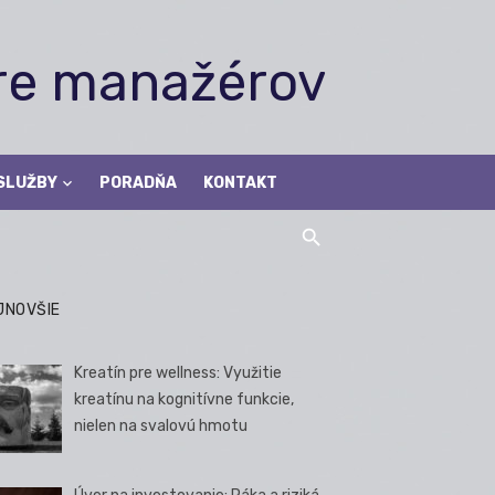
pre manažérov
SLUŽBY
PORADŇA
KONTAKT
JNOVŠIE
Kreatín pre wellness: Využitie
kreatínu na kognitívne funkcie,
nielen na svalovú hmotu