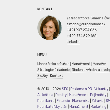
KONTAKT
šéfredaktorka
Simona Če
simona@euroekonom.sk
+421 907 234 066
+420 774 699 168
LinkedIn
MENU
Manažérska príručka
|
Manažment
|
Manažér
|
Strategické riadenie
|
Riadenie výroby a preda
Služby
|
Kontakt
© 2010 - 2026
SEO
|
Reklama a PR
|
Vrtuľníky
|
Autoškola
|
Reality
|
Manažment
|
Prijímáčky
|
Podnikanie
|
Financie
|
Ekonomika
|
Zdravie
|
S
Podnikateľský plán
|
Manažment
|
Marketing
|