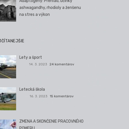
Adaptogény: Prehľad, účinky
ashwagandhy, rhodioly a ženšenu
na stres a výkon
JČÍTANEJŠIE
Lety a šport
14. 3. 2023
24 komentárov
Letecká škola
16. 3. 2023
15 komentárov
ZMENA A SKONČENIE PRACOVNÉHO
POMERU