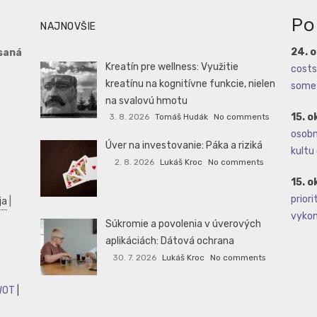
Po
NAJNOVŠIE
24. 
saná
Kreatín pre wellness: Využitie
costs 
kreatínu na kognitívne funkcie, nielen
some 
na svalovú hmotu
15. o
3. 8. 2026
Tomáš Hudák
No comments
osobné
Úver na investovanie: Páka a riziká
kultu 
2. 8. 2026
Lukáš Kroc
No comments
15. o
priori
ja
|
vykoná
Súkromie a povolenia v úverových
aplikáciách: Dátová ochrana
30. 7. 2026
Lukáš Kroc
No comments
WOT
|