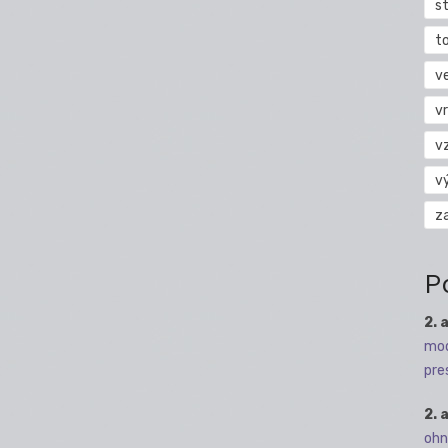
s
t
v
vr
v
v
z
P
2. 
mod
pre
2. 
ohn