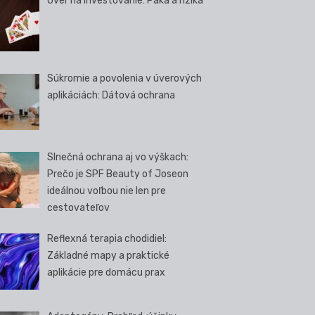
Úver na investovanie: Páka a riziká
Súkromie a povolenia v úverových
aplikáciách: Dátová ochrana
Slnečná ochrana aj vo výškach:
Prečo je SPF Beauty of Joseon
ideálnou voľbou nie len pre
cestovateľov
Reflexná terapia chodidiel:
Základné mapy a praktické
aplikácie pre domácu prax