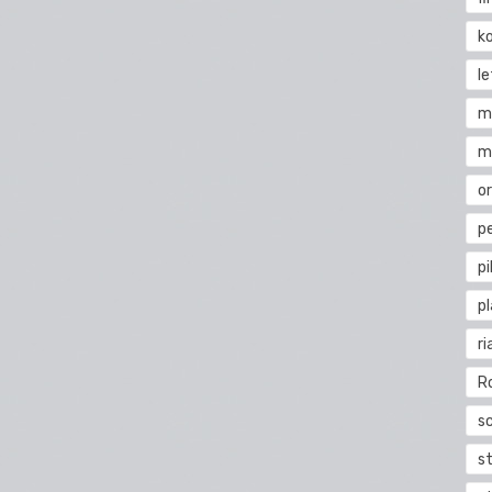
k
l
m
m
o
pe
pi
p
ri
R
s
st