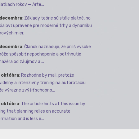
iatkach rokov — Arte...
 decembra
:
Základy teórie sú stále platné, no
ia byť upravené pre moderné trhy a dynamiku
kových mier.
 decembra
:
Článok naznačuje, že príliš vysoké
môže spôsobiť nepochopenie a odtrhnutie
ažéra od záujmov a ...
 októbra
:
Rozhodne by mali, pretože
videlný a intenzívny tréning na autorotáciu
e výrazne zvýšiť schopno...
 októbra
:
The article hints at this issue by
ing that planning relies on accurate
rmation and is less e...