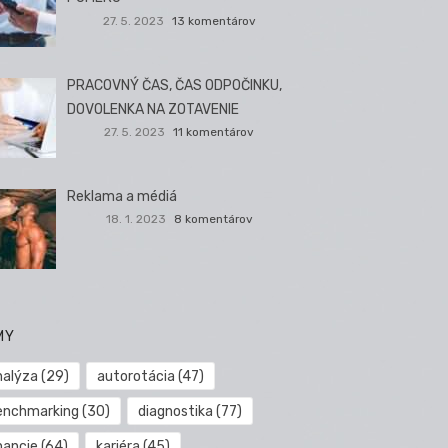
27. 5. 2023
13 komentárov
PRACOVNÝ ČAS, ČAS ODPOČINKU,
DOVOLENKA NA ZOTAVENIE
27. 5. 2023
11 komentárov
Reklama a médiá
18. 1. 2023
8 komentárov
MY
nalýza
(29)
autorotácia
(47)
enchmarking
(30)
diagnostika
(77)
nancie
(64)
kariéra
(45)