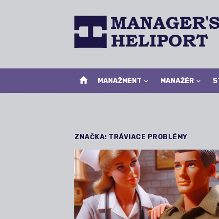
Skip
to
content
home
MANAŽMENT
MANAŽÉR
S
ZNAČKA:
TRÁVIACE PROBLÉMY