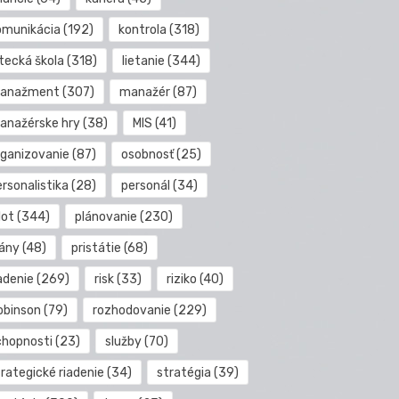
omunikácia
(192)
kontrola
(318)
etecká škola
(318)
lietanie
(344)
anažment
(307)
manažér
(87)
anažérske hry
(38)
MIS
(41)
rganizovanie
(87)
osobnosť
(25)
rsonalistika
(28)
personál
(34)
lot
(344)
plánovanie
(230)
lány
(48)
pristátie
(68)
adenie
(269)
risk
(33)
riziko
(40)
obinson
(79)
rozhodovanie
(229)
chopnosti
(23)
služby
(70)
rategické riadenie
(34)
stratégia
(39)