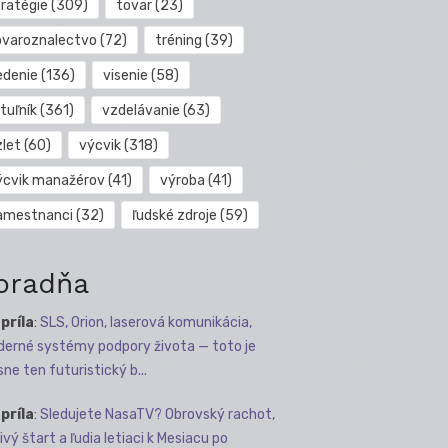
tratégie
(309)
tovar
(23)
ovaroznalectvo
(72)
tréning
(39)
edenie
(136)
visenie
(58)
tuľník
(361)
vzdelávanie
(63)
zlet
(60)
výcvik
(318)
ýcvik manažérov
(41)
výroba
(41)
amestnanci
(32)
ľudské zdroje
(59)
oradňa
apríla
:
SLS, Orion, laserová komunikácia,
erné systémy podpory života — toto je
sne ten futuristický b...
apríla
:
Sledujete NasaTV? Obrovský rachot,
ivý štart a ľudia letiaci k Mesiacu po