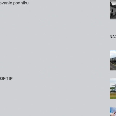
govanie podniku
NA
SOFTIP