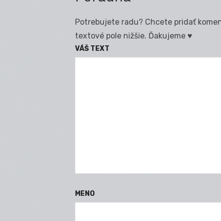
Potrebujete radu? Chcete pridať koment
textové pole nižšie. Ďakujeme ♥
VÁŠ TEXT
MENO