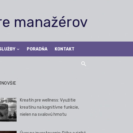
pre manažérov
SLUŽBY
PORADŇA
KONTAKT
JNOVŠIE
Kreatín pre wellness: Využitie
kreatínu na kognitívne funkcie,
nielen na svalovú hmotu