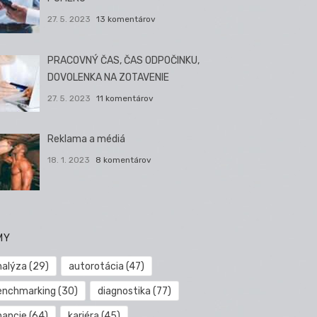
27. 5. 2023
13 komentárov
PRACOVNÝ ČAS, ČAS ODPOČINKU,
DOVOLENKA NA ZOTAVENIE
27. 5. 2023
11 komentárov
Reklama a médiá
18. 1. 2023
8 komentárov
MY
nalýza
(29)
autorotácia
(47)
enchmarking
(30)
diagnostika
(77)
nancie
(64)
kariéra
(45)