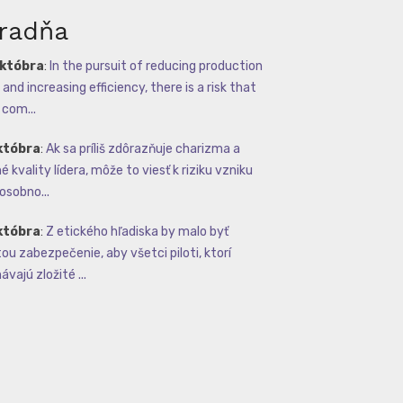
radňa
októbra
:
In the pursuit of reducing production
and increasing efficiency, there is a risk that
com...
któbra
:
Ak sa príliš zdôrazňuje charizma a
 kvality lídera, môže to viesť k riziku vzniku
osobno...
któbra
:
Z etického hľadiska by malo byť
tou zabezpečenie, aby všetci piloti, ktorí
vajú zložité ...