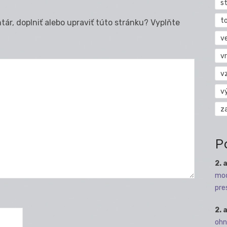
s
t
ár, doplniť alebo upraviť túto stránku? Vyplňte
v
vr
v
v
z
P
2. 
mod
pre
2. 
ohn