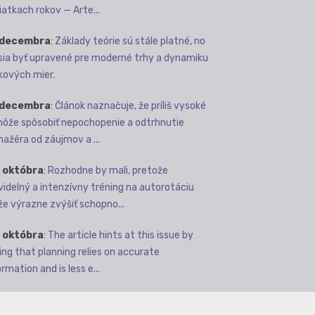
iatkach rokov — Arte...
 decembra
:
Základy teórie sú stále platné, no
ia byť upravené pre moderné trhy a dynamiku
kových mier.
 decembra
:
Článok naznačuje, že príliš vysoké
môže spôsobiť nepochopenie a odtrhnutie
ažéra od záujmov a ...
 októbra
:
Rozhodne by mali, pretože
videlný a intenzívny tréning na autorotáciu
e výrazne zvýšiť schopno...
 októbra
:
The article hints at this issue by
ing that planning relies on accurate
rmation and is less e...