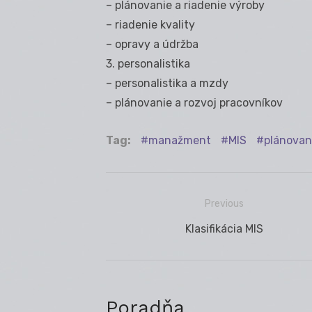
– plánovanie a riadenie výroby
– riadenie kvality
– opravy a údržba
3. personalistika
– personalistika a mzdy
– plánovanie a rozvoj pracovníkov
Tag:
manažment
MIS
plánovan
Previous
Navigácia
Previous
Klasifikácia MIS
v
post:
článku
Poradňa