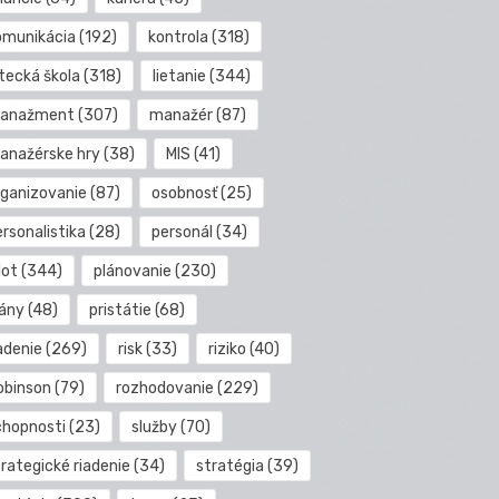
omunikácia
(192)
kontrola
(318)
etecká škola
(318)
lietanie
(344)
anažment
(307)
manažér
(87)
anažérske hry
(38)
MIS
(41)
rganizovanie
(87)
osobnosť
(25)
rsonalistika
(28)
personál
(34)
lot
(344)
plánovanie
(230)
lány
(48)
pristátie
(68)
adenie
(269)
risk
(33)
riziko
(40)
obinson
(79)
rozhodovanie
(229)
chopnosti
(23)
služby
(70)
rategické riadenie
(34)
stratégia
(39)