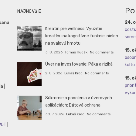
Po
NAJNOVŠIE
24. 
saná
Kreatín pre wellness: Využitie
costs 
kreatínu na kognitívne funkcie, nielen
some 
na svalovú hmotu
15. o
3. 8. 2026
Tomáš Hudák
No comments
osobné
Úver na investovanie: Páka a riziká
kultu 
2. 8. 2026
Lukáš Kroc
No comments
15. o
priori
ja
|
vykoná
Súkromie a povolenia v úverových
aplikáciách: Dátová ochrana
30. 7. 2026
Lukáš Kroc
No comments
WOT
|