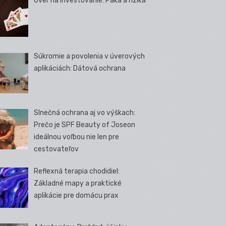
Úver na investovanie: Páka a riziká
Súkromie a povolenia v úverových
aplikáciách: Dátová ochrana
Slnečná ochrana aj vo výškach:
Prečo je SPF Beauty of Joseon
ideálnou voľbou nie len pre
cestovateľov
Reflexná terapia chodidiel:
Základné mapy a praktické
aplikácie pre domácu prax