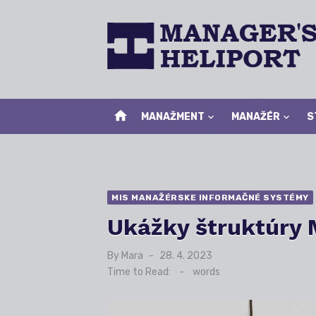
Skip
to
content
home
MANAŽMENT
MANAŽÉR
S
MIS MANAŽÉRSKE INFORMAČNÉ SYSTÉMY
Ukážky štruktúry 
By
Mara
Posted
28. 4. 2023
on
Time to Read:
-
words