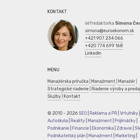
KONTAKT
šéfredaktorka
Simona Če
simona@euroekonom.sk
+421 907 234 066
+420 774 699 168
LinkedIn
MENU
Manažérska príručka
|
Manažment
|
Manažér
|
Strategické riadenie
|
Riadenie výroby a preda
Služby
|
Kontakt
© 2010 - 2026
SEO
|
Reklama a PR
|
Vrtuľníky
|
Autoškola
|
Reality
|
Manažment
|
Prijímáčky
|
Podnikanie
|
Financie
|
Ekonomika
|
Zdravie
|
S
Podnikateľský plán
|
Manažment
|
Marketing
|