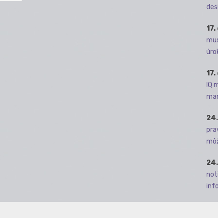
des
17.
mus
úro
17.
IQ 
man
24.
pra
môž
24.
not
info