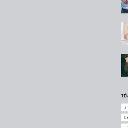
TÉ
a
b
fi