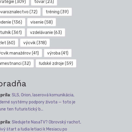
tratégie
(309)
tovar
(23)
ovaroznalectvo
(72)
tréning
(39)
edenie
(136)
visenie
(58)
tuľník
(361)
vzdelávanie
(63)
zlet
(60)
výcvik
(318)
ýcvik manažérov
(41)
výroba
(41)
amestnanci
(32)
ľudské zdroje
(59)
oradňa
apríla
:
SLS, Orion, laserová komunikácia,
erné systémy podpory života — toto je
sne ten futuristický b...
apríla
:
Sledujete NasaTV? Obrovský rachot,
ivý štart a ľudia letiaci k Mesiacu po