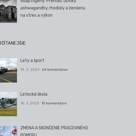
Adaptogény: Prehľad, účinky
ashwagandhy, rhodioly a ženšenu
na stres a výkon
JČÍTANEJŠIE
Lety a šport
14. 3. 2023
24 komentárov
Letecká škola
16. 3. 2023
15 komentárov
ZMENA A SKONČENIE PRACOVNÉHO
POMERU