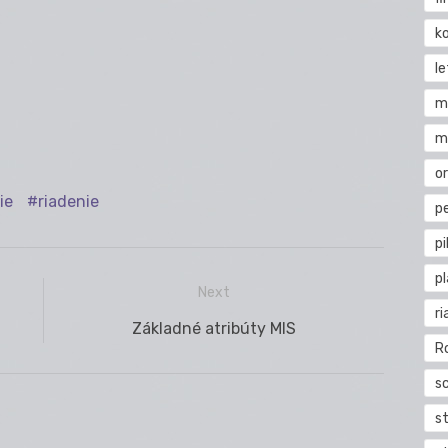
k
l
m
m
o
ie
riadenie
pe
pi
p
Next
ri
Next
Základné atribúty MIS
R
post:
s
st