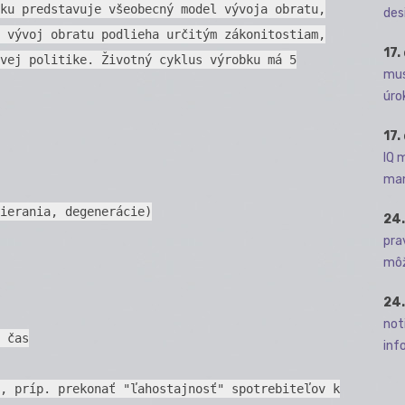
ku predstavuje všeobecný model vývoja obratu,
des
 vývoj obratu podlieha určitým zákonitostiam,
17.
vej politike. Životný cyklus výrobku má 5
mus
úro
17.
IQ 
man
ierania, degenerácie)
24.
pra
môž
24.
not
 čas
info
, príp. prekonať "ľahostajnosť" spotrebiteľov k