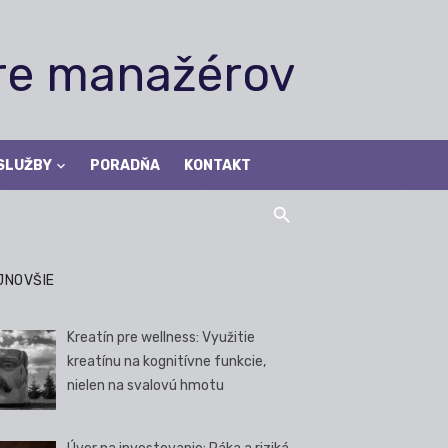
pre manažérov
SLUŽBY
PORADŇA
KONTAKT
JNOVŠIE
Kreatín pre wellness: Využitie
kreatínu na kognitívne funkcie,
nielen na svalovú hmotu