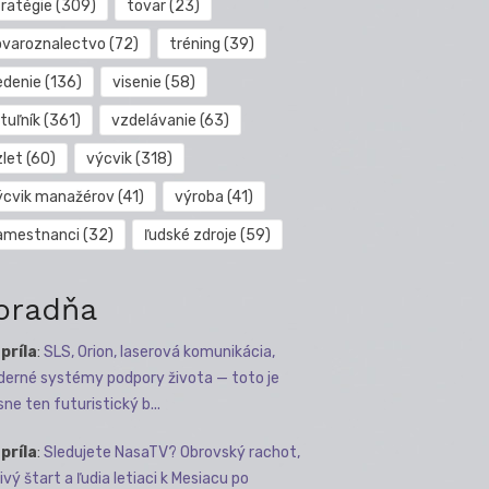
tratégie
(309)
tovar
(23)
ovaroznalectvo
(72)
tréning
(39)
edenie
(136)
visenie
(58)
tuľník
(361)
vzdelávanie
(63)
zlet
(60)
výcvik
(318)
ýcvik manažérov
(41)
výroba
(41)
amestnanci
(32)
ľudské zdroje
(59)
oradňa
apríla
:
SLS, Orion, laserová komunikácia,
erné systémy podpory života — toto je
sne ten futuristický b...
apríla
:
Sledujete NasaTV? Obrovský rachot,
ivý štart a ľudia letiaci k Mesiacu po