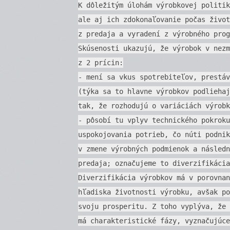
K dôležitým úlohám výrobkovej politik
ale aj ich zdokonaľovanie počas život
z predaja a vyradení z výrobného prog
Skúsenosti ukazujú, že výrobok v nezm
z 2 prícin:
- mení sa vkus spotrebiteľov, prestáv
(týka sa to hlavne výrobkov podliehaj
tak, že rozhodujú o variáciách výrobk
- pôsobí tu vplyv technického pokroku
uspokojovania potrieb, čo núti podnik
v zmene výrobných podmienok a následn
predaja; označujeme to diverzifikácia
Diverzifikácia výrobkov má v porovnan
hľadiska životnosti výrobku, avšak po
svoju prosperitu. Z toho vyplýva, že 
má charakteristické fázy, vyznačujúce