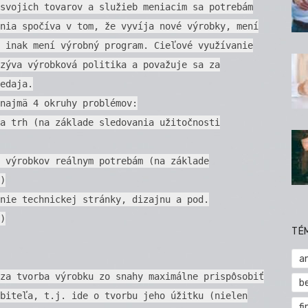
svojich tovarov a služieb meniacim sa potrebám
nia spočíva v tom, že vyvíja nové výrobky, mení
 inak mení výrobný program. Cieľové využívanie
zýva výrobková politika a považuje sa za
edaja.
najmä 4 okruhy problémov:
a trh (na základe sledovania užitočnosti
 výrobkov reálnym potrebám (na základe
)
nie technickej stránky, dizajnu a pod.
)
TÉ
a
za tvorba výrobku zo snahy maximálne prispôsobiť
b
biteľa, t.j. ide o tvorbu jeho úžitku (nielen
fi