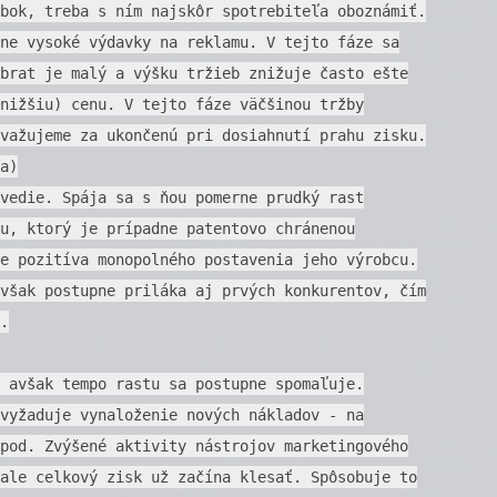
bok, treba s ním najskôr spotrebiteľa oboznámiť.
ne vysoké výdavky na reklamu. V tejto fáze sa
brat je malý a výšku tržieb znižuje často ešte
nižšiu) cenu. V tejto fáze väčšinou tržby
važujeme za ukončenú pri dosiahnutí prahu zisku.
a)
vedie. Spája sa s ňou pomerne prudký rast
u, ktorý je prípadne patentovo chránenou
e pozitíva monopolného postavenia jeho výrobcu.
však postupne priláka aj prvých konkurentov, čím
.
 avšak tempo rastu sa postupne spomaľuje.
vyžaduje vynaloženie nových nákladov - na
pod. Zvýšené aktivity nástrojov marketingového
ale celkový zisk už začína klesať. Spôsobuje to