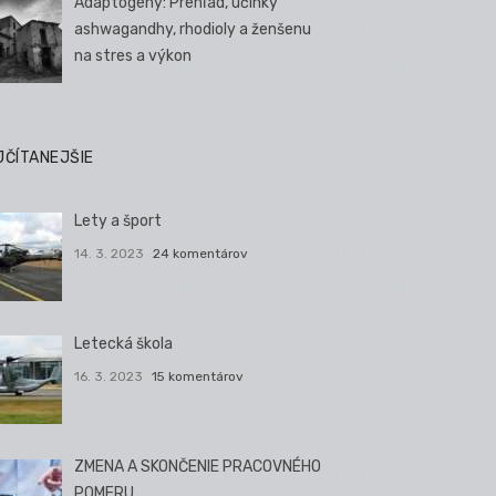
Adaptogény: Prehľad, účinky
ashwagandhy, rhodioly a ženšenu
na stres a výkon
JČÍTANEJŠIE
Lety a šport
14. 3. 2023
24 komentárov
Letecká škola
16. 3. 2023
15 komentárov
ZMENA A SKONČENIE PRACOVNÉHO
POMERU