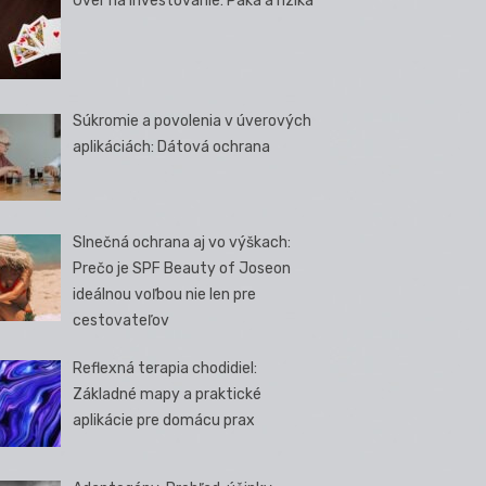
Úver na investovanie: Páka a riziká
Súkromie a povolenia v úverových
aplikáciách: Dátová ochrana
Slnečná ochrana aj vo výškach:
Prečo je SPF Beauty of Joseon
ideálnou voľbou nie len pre
cestovateľov
Reflexná terapia chodidiel:
Základné mapy a praktické
aplikácie pre domácu prax