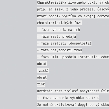
Charakteristika životného cyklu výrob
príp. aj zisku z jeho predaja. Časový
ktoré podnik využíva vo svojej odbyto
charakteristických fáz:
- fáza uvedenia na trh
- fáza rastu predaja
- fáza zrelosti (dospelosti)
- fáza nasýtenosti trhu
- fáza útlmu predaja (starnutia, odum
obrat
(zisk)
obrat
zisk
uvedenie rast zrelosť nasýtenosť útlm
1. Fáza uvedenia výrobku na trhu
Je nutné aktivizovať dopyt po výrobku