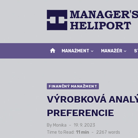
Skip
to
content
home
MANAŽMENT
MANAŽÉR
S
FINANČNÝ MANAŽMENT
VÝROBKOVÁ ANAL
PREFERENCIE
By
Monika
Posted
19. 9. 2023
on
Time to Read:
11 min
-
2267
words