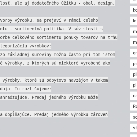
losť, ale aj dodatočného úžitku - obal, design,
k
vorby výrobku, sa prejaví v rámci celého
l
ntu - sortimentná politika. V súvislosti s
m
orbe celkového sortimentu ponuky tovarov na trhu
m
tegorizáciu výrobkov:
o
zo základnej suroviny možno často pri tom istom
é výrobky, z ktorých sú niektoré vyrobené ako
pe
pi
 výrobky, ktoré sú odbytovo navzájom v takom
p
daja. Tu rozlišujeme:
ri
ahradzujúce. Predaj jedného výrobku môže
R
a dopĺňajúce. Predaj jedného výrobku zároveň
s
st