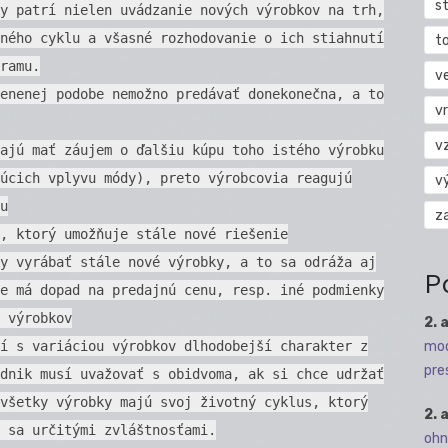
s
y patrí nielen uvádzanie nových výrobkov na trh,
ného cyklu a všasné rozhodovanie o ich stiahnutí
t
ramu.
v
enenej podobe nemožno predávať donekonečna, a to
vr
v
ajú mať záujem o ďalšiu kúpu toho istého výrobku
úcich vplyvu módy), preto výrobcovia reagujú
v
u
z
, ktorý umožňuje stále nové riešenie
y vyrábať stále nové výrobky, a to sa odráža aj
P
e má dopad na predajnú cenu, resp. iné podmienky
 výrobkov
2. 
mod
í s variáciou výrobkov dlhodobejší charakter z
pre
dnik musí uvažovať s obidvoma, ak si chce udržať
všetky výrobky majú svoj životný cyklus, ktorý
2. 
 sa určitými zvláštnosťami.
ohn