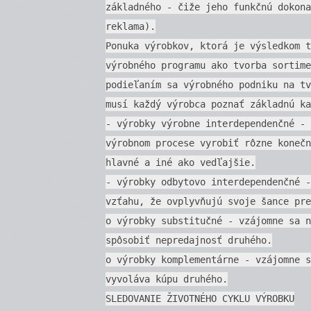
základného - čiže jeho funkčnú dokona
reklama).
Ponuka výrobkov, ktorá je výsledkom t
výrobného programu ako tvorba sortime
podieľaním sa výrobného podniku na tv
musí každý výrobca poznať základnú ka
- výrobky výrobne interdependenčné - 
výrobnom procese vyrobiť rôzne konečn
hlavné a iné ako vedľajšie.
- výrobky odbytovo interdependenčné -
vzťahu, že ovplyvňujú svoje šance pre
o výrobky substitučné - vzájomne sa n
spôsobiť nepredajnosť druhého.
o výrobky komplementárne - vzájomne s
vyvoláva kúpu druhého.
SLEDOVANIE ŽIVOTNÉHO CYKLU VÝROBKU