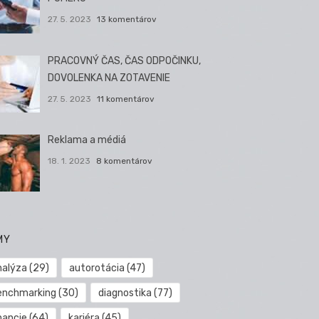
27. 5. 2023
13 komentárov
PRACOVNÝ ČAS, ČAS ODPOČINKU,
DOVOLENKA NA ZOTAVENIE
27. 5. 2023
11 komentárov
Reklama a médiá
18. 1. 2023
8 komentárov
MY
nalýza
(29)
autorotácia
(47)
enchmarking
(30)
diagnostika
(77)
nancie
(64)
kariéra
(45)