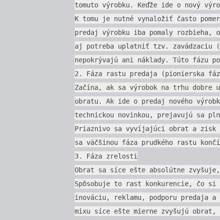
tomuto výrobku. Keďže ide o nový výro
K tomu je nutné vynaložiť často pomer
predaj výrobku iba pomaly rozbieha, o
aj potreba uplatniť tzv. zavádzaciu (
nepokrývajú ani náklady. Túto fázu po
2. Fáza rastu predaja (pionierska fáz
Začína, ak sa výrobok na trhu dobre u
obratu. Ak ide o predaj nového výrobk
technickou novinkou, prejavujú sa pln
Priaznivo sa vyvíjajúci obrat a zisk 
sa väčšinou fáza prudkého rastu končí
3. Fáza zrelosti
Obrat sa síce ešte absolútne zvyšuje,
Spôsobuje to rast konkurencie, čo si 
inováciu, reklamu, podporu predaja a 
mixu síce ešte mierne zvyšujú obrat, 