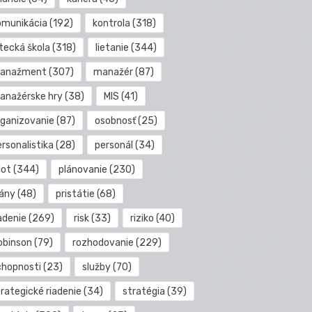
omunikácia
(192)
kontrola
(318)
etecká škola
(318)
lietanie
(344)
anažment
(307)
manažér
(87)
anažérske hry
(38)
MIS
(41)
rganizovanie
(87)
osobnosť
(25)
rsonalistika
(28)
personál
(34)
lot
(344)
plánovanie
(230)
lány
(48)
pristátie
(68)
adenie
(269)
risk
(33)
riziko
(40)
obinson
(79)
rozhodovanie
(229)
chopnosti
(23)
služby
(70)
rategické riadenie
(34)
stratégia
(39)