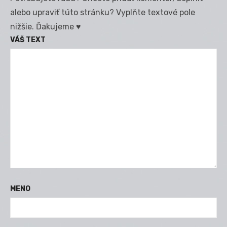
alebo upraviť túto stránku? Vyplňte textové pole
nižšie. Ďakujeme ♥
VÁŠ TEXT
MENO