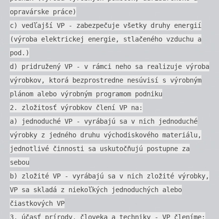
opravárske práce)
c) vedľajší VP - zabezpečuje všetky druhy energií
(výroba elektrickej energie, stlačeného vzduchu a
pod.)
d) pridružený VP - v rámci neho sa realizuje výroba
výrobkov, ktorá bezprostredne nesúvisí s výrobným
plánom alebo výrobným programom podniku
2. zložitosť výrobkov člení VP na:
a) jednoduché VP - vyrábajú sa v nich jednoduché
výrobky z jedného druhu východiskového materiálu,
jednotlivé činnosti sa uskutočňujú postupne za
sebou
b) zložité VP - vyrábajú sa v nich zložité výrobky,
VP sa skladá z niekoľkých jednoduchých alebo
čiastkových VP
3. účasť prírody, človeka a techniky - VP členíme: