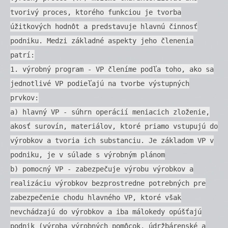
tvorivý proces, ktorého funkciou je tvorba
úžitkových hodnôt a predstavuje hlavnú činnosť
podniku. Medzi základné aspekty jeho členenia
patrí:
1. výrobný program - VP členíme podľa toho, ako sa
jednotlivé VP podieľajú na tvorbe výstupných
prvkov:
a) hlavný VP - súhrn operácií meniacich zloženie,
akosť surovín, materiálov, ktoré priamo vstupujú do
výrobkov a tvoria ich substanciu. Je základom VP v
podniku, je v súlade s výrobným plánom
b) pomocný VP - zabezpečuje výrobu výrobkov a
realizáciu výrobkov bezprostredne potrebných pre
zabezpečenie chodu hlavného VP, ktoré však
nevchádzajú do výrobkov a iba málokedy opúšťajú
podnik (výroba výrobných pomôcok, údržbárenské a