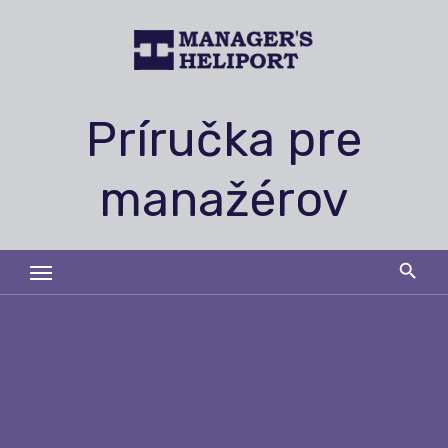
Skip
to
content
Príručka pre
manažérov