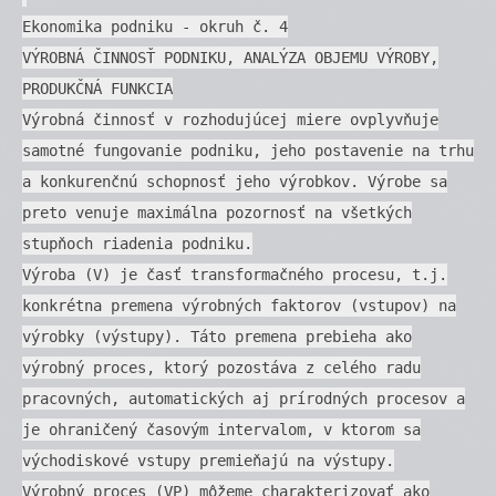
Ekonomika podniku - okruh č. 4
VÝROBNÁ ČINNOSŤ PODNIKU, ANALÝZA OBJEMU VÝROBY,
PRODUKČNÁ FUNKCIA
Výrobná činnosť v rozhodujúcej miere ovplyvňuje
samotné fungovanie podniku, jeho postavenie na trhu
a konkurenčnú schopnosť jeho výrobkov. Výrobe sa
preto venuje maximálna pozornosť na všetkých
stupňoch riadenia podniku.
Výroba (V) je časť transformačného procesu, t.j.
konkrétna premena výrobných faktorov (vstupov) na
výrobky (výstupy). Táto premena prebieha ako
výrobný proces, ktorý pozostáva z celého radu
pracovných, automatických aj prírodných procesov a
je ohraničený časovým intervalom, v ktorom sa
východiskové vstupy premieňajú na výstupy.
Výrobný proces (VP) môžeme charakterizovať ako