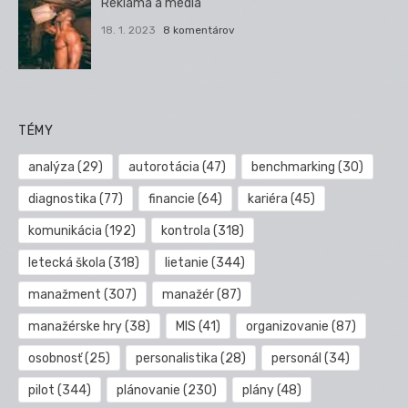
Reklama a médiá
18. 1. 2023
8 komentárov
TÉMY
analýza
(29)
autorotácia
(47)
benchmarking
(30)
diagnostika
(77)
financie
(64)
kariéra
(45)
komunikácia
(192)
kontrola
(318)
letecká škola
(318)
lietanie
(344)
manažment
(307)
manažér
(87)
manažérske hry
(38)
MIS
(41)
organizovanie
(87)
osobnosť
(25)
personalistika
(28)
personál
(34)
pilot
(344)
plánovanie
(230)
plány
(48)