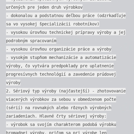
určených pre jeden druh výrobkov
- dokonalou a podstatnou deľbou práce (odzrkadľuje
sa vo vysokej špecializácii robotníkov)
- vysokou úrovňou technickej prípravy výroby a jej
podrobným spracovaním
- vysokou úrovňou organizácie práce a výroby
- vysokým stupňom mechanizácie a automatizácie
výroby, čo vytvára predpoklady pre uplatnenie
progresívnych technológií a zavedenie prúdovej
výroby
2. Sériový typ výroby (najčastejší) - zhotovovanie
viacerých výrobkov za sebou v obmedzenom počte
(sérií) na rovnakých alebo rôznych výrobných
zariadeniach. Hlavné črty sériovej výroby:
- výrobok sa svojím charakterom podobá výrobku
hromadnej výroby, pričom sa pri výrobe len