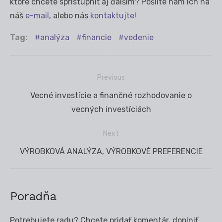
ktoré chcete sprístupniť aj ďalším? Pošlite nám ich na
náš
e-mail
, alebo nás
kontaktujte
!
Tag:
analýza
financie
vedenie
Previous
Navigácia
Previous
Vecné investície a finančné rozhodovanie o
v
post:
vecných investíciách
článku
Next
Next
VÝROBKOVÁ ANALÝZA, VÝROBKOVÉ PREFERENCIE
post:
Poradňa
Potrebujete radu? Chcete pridať komentár, doplniť