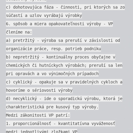
c) dohotovujúca fáza - činnosti, pri ktorých sa zo
súčastí a uzlov vyrábajú výrobky
6. spôsob a miera opakovateľnosti výroby - VP
členíme na:
a) pretržitý - výroba sa preruší v závislosti od
organizácie práce, resp. potrieb podniku
b) nepretržitý - kontinuálny proces obyčajne v
chemických či hutníckych výrobách; preruší sa len
pri opravách a vo výnimočných prípadoch
c) cyklický - opakuje sa v pravidelných cykloch a
hovoríme o sériovosti výroby
d) necyklický - ide o sporadickú výrobu, ktorá je
charakteristická pre kusový typ výroby.
Medzi zákonitosti VP patrí:
1. proporcionálnosť - kvantitatívna vyváženosť
medzi jednotlivými zložkami VP