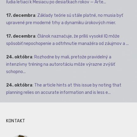
ľudia letiaci k Mesiacu po desiatkach rokov — Arte...
17. decembra
:
Základy teórie sú stále platné, no musia byť
upravené pre moderné trhy a dynamiku úrokových mier.
17. decembra
:
Článok naznačuje, že príliš vysoké IQ môže
spôsobiť nepochopenie a odtrhnutie manažéra od záujmov a ...
24. októbra
:
Rozhodne by mali, pretože pravidelný a
intenzívny tréning na autorotáciu môže výrazne zvýšiť
schopno...
24. októbra
:
The article hints at this issue by noting that
planning relies on accurate information and is less e...
KONTAKT