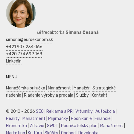
šéfredaktorka
Simona Česaná
simona@euroekonom.sk
+421 907 234 066
+420 774 699 168
LinkedIn
MENU
Manažérska príručka
|
Manažment
|
Manažér
|
Strategické
riadenie
|
Riadenie výroby a predaja
|
Služby
|
Kontakt
© 2010 - 2026
SEO
|
Reklama a PR
|
Vrtuľníky
|
Autoškola
|
Reality
|
Manažment
|
Prijímáčky
|
Podnikanie
|
Financie
|
Ekonomika
|
Zdravie
|
SWOT
|
Podnikateľský plán
|
Manažment
|
Marketing
|
Kultúra
|
Skúšky
|
Obchod
|
Dovolenka