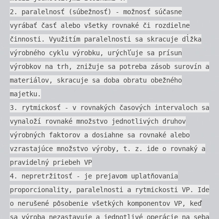
2. paralelnosť (súbežnosť) - možnosť súčasne
vyrábať časť alebo všetky rovnaké či rozdielne
činnosti. Využitím paralelnosti sa skracuje dĺžka
výrobného cyklu výrobku, urýchľuje sa prísun
výrobkov na trh, znižuje sa potreba zásob surovín a
materiálov, skracuje sa doba obratu obežného
majetku.
3. rytmickosť - v rovnakých časových intervaloch sa
vynaloží rovnaké množstvo jednotlivých druhov
výrobných faktorov a dosiahne sa rovnaké alebo
vzrastajúce množstvo výroby, t. z. ide o rovnaký a
pravidelný priebeh VP
4. nepretržitosť - je prejavom uplatňovania
proporcionality, paralelnosti a rytmickosti VP. Ide
o nerušené pôsobenie všetkých komponentov VP, keď
sa výroba nezastavuje a jednotlivé operácie na seba