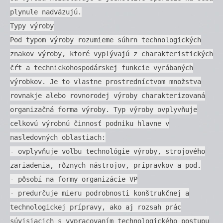
plynule nadväzujú.
Typy výroby
Pod typom výroby rozumieme súhrn technologických
znakov výroby, ktoré vyplývajú z charakteristických
čŕt a technickohospodárskej funkcie vyrábaných
výrobkov. Je to vlastne prostredníctvom množstva
rovnakje alebo rovnorodej výroby charakterizovaná
organizačná forma výroby. Typ výroby ovplyvňuje
celkovú výrobnú činnosť podniku hlavne v
nasledovných oblastiach:
- ovplyvňuje voľbu technológie výroby, strojového
zariadenia, rôznych nástrojov, prípravkov a pod.
- pôsobí na formy organizácie VP
- predurčuje mieru podrobnosti konštrukčnej a
technologickej prípravy, ako aj rozsah prác
súvisiacich s vypracovaním technologického postupu