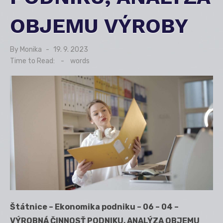
OBJEMU VÝROBY
By
Monika
Posted
19. 9. 2023
on
Time to Read:
-
words
Štátnice – Ekonomika podniku – 06 – 04 –
VÝROBNÁ ČINNOSŤ PODNIKU, ANALÝZA OBJEMU