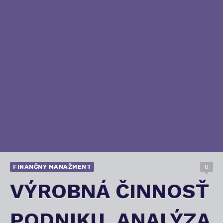
FINANČNÝ MANAŽMENT
0
VÝROBNÁ ČINNOSŤ
PODNIKU, ANALÝZA