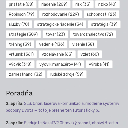
pristátie
(68)
riadenie
(269)
risk
(33)
riziko
(40)
Robinson
(79)
rozhodovanie
(229)
schopnosti
(23)
služby
(70)
strategické riadenie
(34)
stratégia
(39)
stratégie
(309)
tovar
(23)
tovaroznalectvo
(72)
tréning
(39)
vedenie
(136)
visenie
(58)
vrtuľník
(361)
vzdelávanie
(63)
vzlet
(60)
výcvik
(318)
výcvik manažérov
(41)
výroba
(41)
zamestnanci
(32)
ľudské zdroje
(59)
Poradňa
2. apríla
:
SLS, Orion, laserová komunikácia, moderné systémy
podpory života — toto je presne ten futuristický b...
2. apríla
:
Sledujete NasaTV? Obrovský rachot, ohnivý štart a