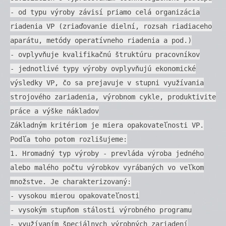
- od typu výroby závisí priamo celá organizácia
riadenia VP (zriaďovanie dielní, rozsah riadiaceho
aparátu, metódy operatívneho riadenia a pod.)
- ovplyvňuje kvalifikačnú štruktúru pracovníkov
- jednotlivé typy výroby ovplyvňujú ekonomické
výsledky VP, čo sa prejavuje v stupni využívania
strojového zariadenia, výrobnom cykle, produktivite
práce a výške nákladov
Základným kritériom je miera opakovateľnosti VP.
Podľa toho potom rozlišujeme:
1. Hromadný typ výroby - prevláda výroba jedného
alebo malého počtu výrobkov vyrábaných vo veľkom
množstve. Je charakterizovaný:
- vysokou mierou opakovateľnosti
- vysokým stupňom stálosti výrobného programu
- využívaním špeciálnych výrobných zariadení