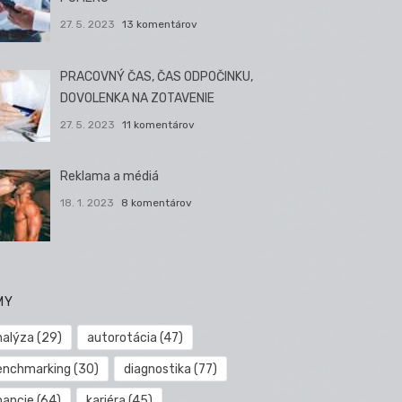
27. 5. 2023
13 komentárov
PRACOVNÝ ČAS, ČAS ODPOČINKU,
DOVOLENKA NA ZOTAVENIE
27. 5. 2023
11 komentárov
Reklama a médiá
18. 1. 2023
8 komentárov
MY
nalýza
(29)
autorotácia
(47)
enchmarking
(30)
diagnostika
(77)
nancie
(64)
kariéra
(45)