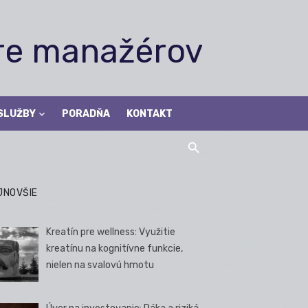
pre manažérov
SLUŽBY
PORADŇA
KONTAKT
JNOVŠIE
Kreatín pre wellness: Využitie
kreatínu na kognitívne funkcie,
nielen na svalovú hmotu