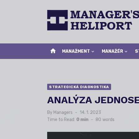
Skip
to
content
home
MANAŽMENT
MANAŽÉR
S
STRATEGICKÁ DIAGNOSTIKA
ANALÝZA JEDNOSE
By
Managers
Posted
14. 1. 2023
on
Time to Read:
0 min
-
80
words