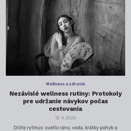
Wellness a zdravie
Nezávislé wellness rutiny: Protokoly
pre udržanie návykov počas
cestovania
Posted
12. 4. 2026
on
Držte rytmus: svetlo ráno, voda, krátky pohyb a