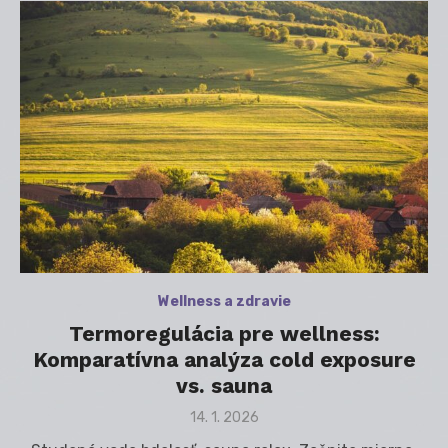
Wellness a zdravie
Termoregulácia pre wellness:
Komparatívna analýza cold exposure
vs. sauna
Posted
14. 1. 2026
on