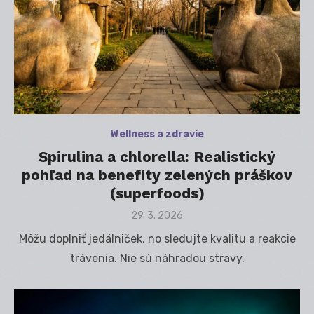
Wellness a zdravie
Spirulina a chlorella: Realistický
pohľad na benefity zelených práškov
(superfoods)
Posted
29. 3. 2026
on
Môžu doplniť jedálniček, no sledujte kvalitu a reakcie
trávenia. Nie sú náhradou stravy.