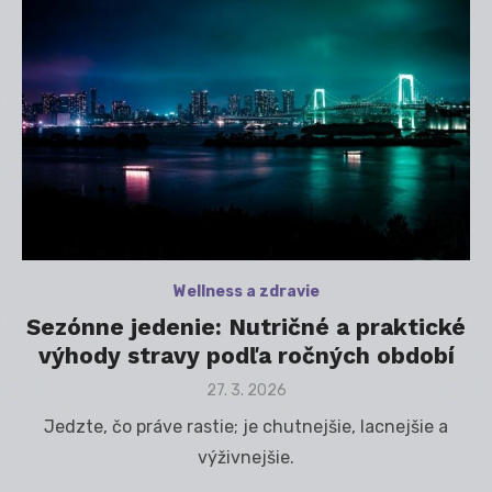
Wellness a zdravie
Sezónne jedenie: Nutričné a praktické
výhody stravy podľa ročných období
Posted
27. 3. 2026
on
Jedzte, čo práve rastie; je chutnejšie, lacnejšie a
výživnejšie.