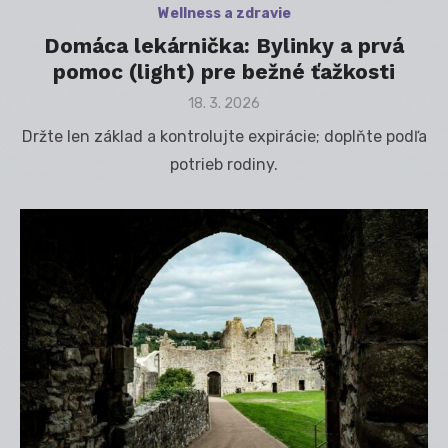
Wellness a zdravie
Domáca lekárnička: Bylinky a prvá
pomoc (light) pre bežné ťažkosti
Posted
18. 3. 2026
on
Držte len základ a kontrolujte expirácie; doplňte podľa
potrieb rodiny.