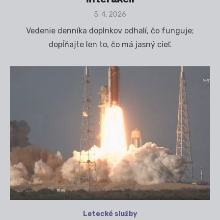
Posted
5. 4. 2026
on
Vedenie denníka doplnkov odhalí, čo funguje;
dopĺňajte len to, čo má jasný cieľ.
Letecké služby