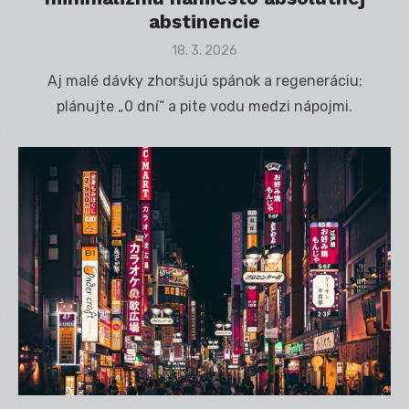
abstinencie
Posted
18. 3. 2026
on
Aj malé dávky zhoršujú spánok a regeneráciu;
plánujte „0 dní“ a pite vodu medzi nápojmi.