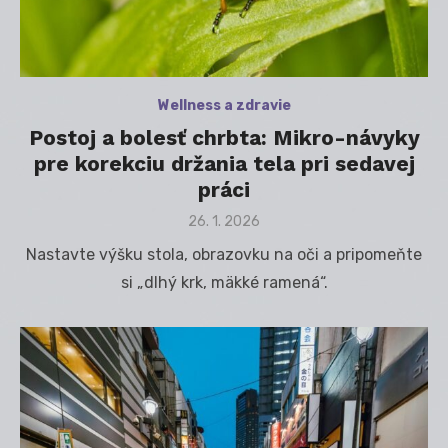
Wellness a zdravie
Postoj a bolesť chrbta: Mikro-návyky
pre korekciu držania tela pri sedavej
práci
Posted
26. 1. 2026
on
Nastavte výšku stola, obrazovku na oči a pripomeňte
si „dlhý krk, mäkké ramená“.