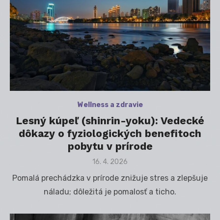
Wellness a zdravie
Lesný kúpeľ (shinrin-yoku): Vedecké
dôkazy o fyziologických benefitoch
pobytu v prírode
Posted
16. 4. 2026
on
Pomalá prechádzka v prírode znižuje stres a zlepšuje
náladu; dôležitá je pomalosť a ticho.