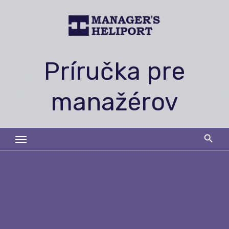
Skip
to
content
Príručka pre
manažérov