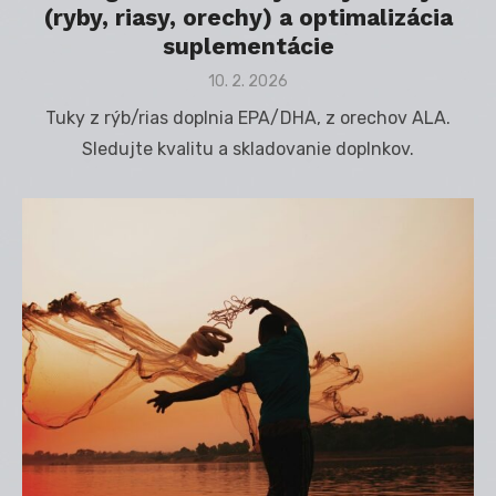
(ryby, riasy, orechy) a optimalizácia
suplementácie
Posted
10. 2. 2026
on
Tuky z rýb/rias doplnia EPA/DHA, z orechov ALA.
Sledujte kvalitu a skladovanie doplnkov.