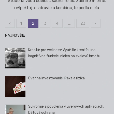
Studená voda bdelosť, sauna relax. Začnite mierne,
rešpektujte zdravie a kombinujte podľa cieľa.
‹
1
2
3
4
…
23
‹
Stránkovanie
príspevkov
NAJNOVŠIE
Kreatín pre wellness: Využitie kreatínu na
kognitívne funkcie, nielen na svalovú hmotu
Úver na investovanie: Páka a riziká
Súkromie a povolenia v úverových aplikáciách:
Dátová ochrana