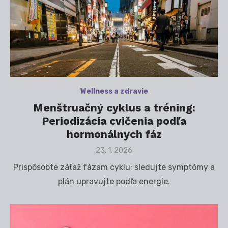
Wellness a zdravie
Menštruačný cyklus a tréning:
Periodizácia cvičenia podľa
hormonálnych fáz
Posted
23. 1. 2026
on
Prispôsobte záťaž fázam cyklu; sledujte symptómy a
plán upravujte podľa energie.