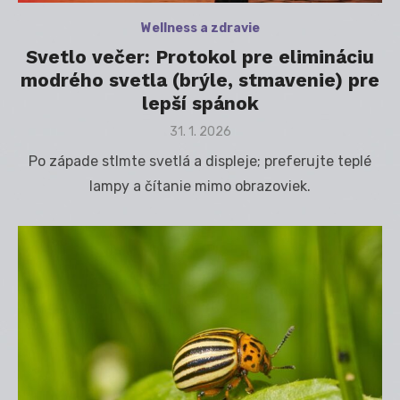
Wellness a zdravie
Svetlo večer: Protokol pre elimináciu
modrého svetla (brýle, stmavenie) pre
lepší spánok
Posted
31. 1. 2026
on
Po západe stlmte svetlá a displeje; preferujte teplé
lampy a čítanie mimo obrazoviek.