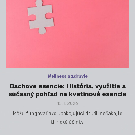
Wellness a zdravie
Bachove esencie: História, využitie a
súčasný pohľad na kvetinové esencie
Posted
15. 1. 2026
on
Môžu fungovať ako upokojujúci rituál; nečakajte
klinické účinky.