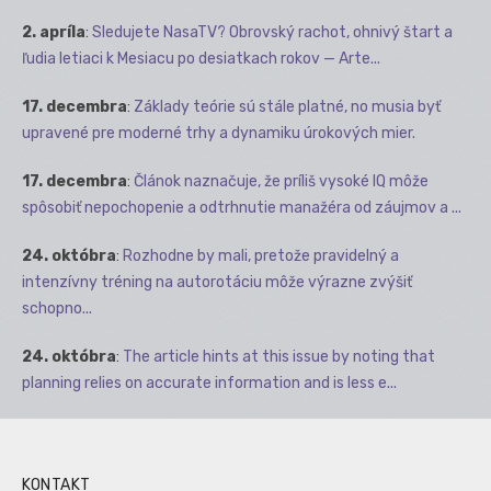
2. apríla
:
Sledujete NasaTV? Obrovský rachot, ohnivý štart a
ľudia letiaci k Mesiacu po desiatkach rokov — Arte...
17. decembra
:
Základy teórie sú stále platné, no musia byť
upravené pre moderné trhy a dynamiku úrokových mier.
17. decembra
:
Článok naznačuje, že príliš vysoké IQ môže
spôsobiť nepochopenie a odtrhnutie manažéra od záujmov a ...
24. októbra
:
Rozhodne by mali, pretože pravidelný a
intenzívny tréning na autorotáciu môže výrazne zvýšiť
schopno...
24. októbra
:
The article hints at this issue by noting that
planning relies on accurate information and is less e...
KONTAKT