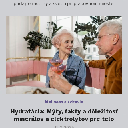
pridajte rastliny a svetlo pri pracovnom mieste.
Wellness a zdravie
Hydratácia: Mýty, fakty a dôležitosť
minerálov a elektrolytov pre telo
Posted
11. 2. 2026