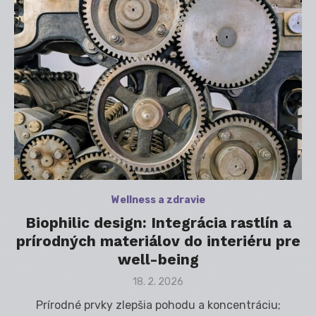
Wellness a zdravie
Biophilic design: Integrácia rastlín a
prírodných materiálov do interiéru pre
well-being
Posted
18. 2. 2026
on
Prírodné prvky zlepšia pohodu a koncentráciu;