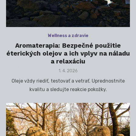
Wellness a zdravie
Aromaterapia: Bezpečné použitie
éterických olejov a ich vplyv na náladu
a relaxáciu
Posted
1. 4. 2026
on
Oleje vždy riediť, testovať a vetrať. Uprednostnite
kvalitu a sledujte reakcie pokožky.