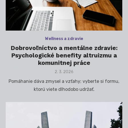
Wellness a zdravie
Dobrovoľníctvo a mentálne zdravie:
Psychologické benefity altruizmu a
komunitnej práce
Posted
2. 3. 2026
on
Pomáhanie dáva zmysel a vzťahy; vyberte si formu,
ktorú viete dlhodobo udržať.