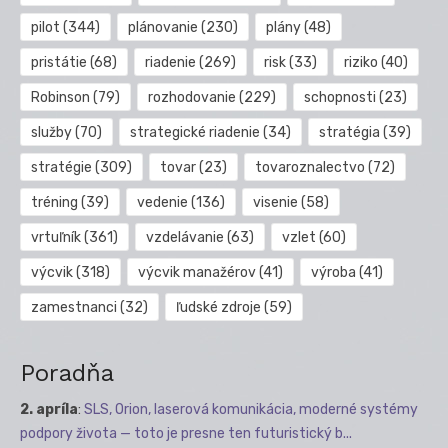
pilot
(344)
plánovanie
(230)
plány
(48)
pristátie
(68)
riadenie
(269)
risk
(33)
riziko
(40)
Robinson
(79)
rozhodovanie
(229)
schopnosti
(23)
služby
(70)
strategické riadenie
(34)
stratégia
(39)
stratégie
(309)
tovar
(23)
tovaroznalectvo
(72)
tréning
(39)
vedenie
(136)
visenie
(58)
vrtuľník
(361)
vzdelávanie
(63)
vzlet
(60)
výcvik
(318)
výcvik manažérov
(41)
výroba
(41)
zamestnanci
(32)
ľudské zdroje
(59)
Poradňa
2. apríla
:
SLS, Orion, laserová komunikácia, moderné systémy
podpory života — toto je presne ten futuristický b...