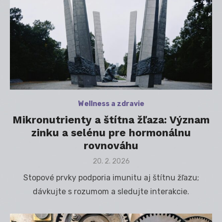
Wellness a zdravie
Mikronutrienty a štítna žľaza: Význam
zinku a selénu pre hormonálnu
rovnováhu
Posted
20. 2. 2026
on
Stopové prvky podporia imunitu aj štítnu žľazu;
dávkujte s rozumom a sledujte interakcie.