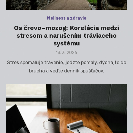
Wellness a zdravie
Os črevo–mozog: Korelácia medzi
stresom a narušením tráviaceho
systému
Posted
13. 3. 2026
on
Stres spomaľuje trávenie; jedzte pomaly, dýchajte do
brucha a veďte denník spúšťačov.