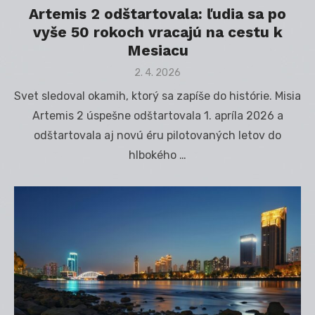
Artemis 2 odštartovala: ľudia sa po
vyše 50 rokoch vracajú na cestu k
Mesiacu
Posted
2. 4. 2026
on
Svet sledoval okamih, ktorý sa zapíše do histórie. Misia
Artemis 2 úspešne odštartovala 1. apríla 2026 a
odštartovala aj novú éru pilotovaných letov do
hlbokého …