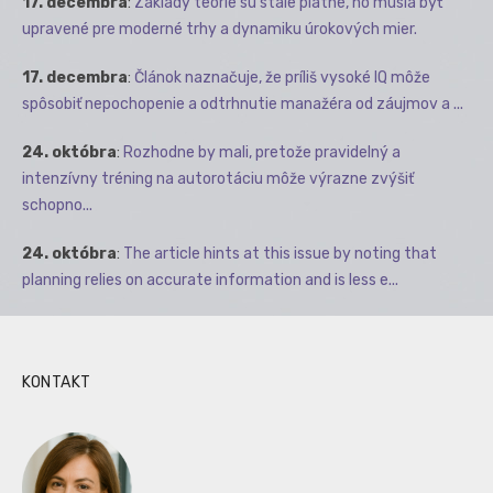
17. decembra
:
Základy teórie sú stále platné, no musia byť
upravené pre moderné trhy a dynamiku úrokových mier.
17. decembra
:
Článok naznačuje, že príliš vysoké IQ môže
spôsobiť nepochopenie a odtrhnutie manažéra od záujmov a ...
24. októbra
:
Rozhodne by mali, pretože pravidelný a
intenzívny tréning na autorotáciu môže výrazne zvýšiť
schopno...
24. októbra
:
The article hints at this issue by noting that
planning relies on accurate information and is less e...
KONTAKT