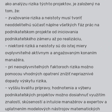
ako analýzu rizika týchto projektov, je založený na
tom, že:
– zvažovanie rizika a neistoty musí tvoriť
neoddeliteľnú súčasť náplne všetkých fáz prác na
podnikateľskom projekte od iniciovania
podnikateľského zámeru až po realizáciu,
– niektoré riziká a neistoty sú do istej miery
ovplyvniteľné aktívnym a angažovaným konaním
manažéra,
– pri neovplyvniteľných faktoroch rizika možno
pomocou vhodných opatrení znížiť nepriaznivé
dopady výskytu rizika,
– vyššiu kvalitu prípravy, hodnotenia a výberu
podnikateľských projektov možno dosiahnuť využitím
znalostí, skúseností a intuície manažérov a expertov a
uplatnením modelových nástrojov matematických