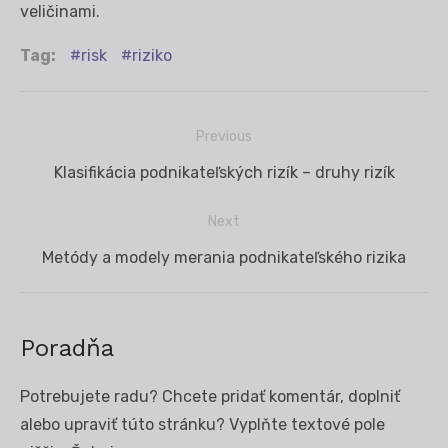
veličinami.
Tag:
risk
riziko
Previous
Navigácia
Previous
Klasifikácia podnikateľských rizík – druhy rizík
v
post:
článku
Next
Next
Metódy a modely merania podnikateľského rizika
post:
Poradňa
Potrebujete radu? Chcete pridať komentár, doplniť
alebo upraviť túto stránku? Vyplňte textové pole