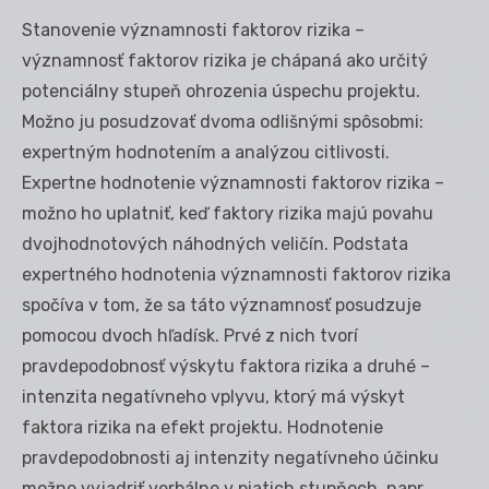
Stanovenie významnosti faktorov rizika –
významnosť faktorov rizika je chápaná ako určitý
potenciálny stupeň ohrozenia úspechu projektu.
Možno ju posudzovať dvoma odlišnými spôsobmi:
expertným hodnotením a analýzou citlivosti.
Expertne hodnotenie významnosti faktorov rizika –
možno ho uplatniť, keď faktory rizika majú povahu
dvojhodnotových náhodných veličín. Podstata
expertného hodnotenia významnosti faktorov rizika
spočíva v tom, že sa táto významnosť posudzuje
pomocou dvoch hľadísk. Prvé z nich tvorí
pravdepodobnosť výskytu faktora rizika a druhé –
intenzita negatívneho vplyvu, ktorý má výskyt
faktora rizika na efekt projektu. Hodnotenie
pravdepodobnosti aj intenzity negatívneho účinku
možno vyjadriť verbálne v piatich stupňoch, napr.