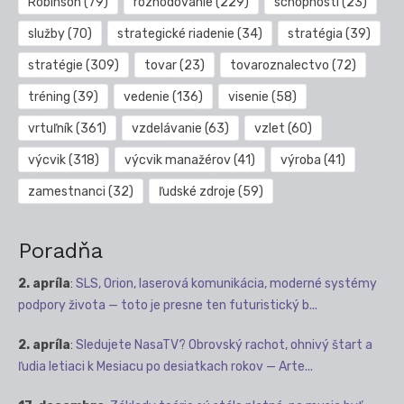
Robinson
(79)
rozhodovanie
(229)
schopnosti
(23)
služby
(70)
strategické riadenie
(34)
stratégia
(39)
stratégie
(309)
tovar
(23)
tovaroznalectvo
(72)
tréning
(39)
vedenie
(136)
visenie
(58)
vrtuľník
(361)
vzdelávanie
(63)
vzlet
(60)
výcvik
(318)
výcvik manažérov
(41)
výroba
(41)
zamestnanci
(32)
ľudské zdroje
(59)
Poradňa
2. apríla
:
SLS, Orion, laserová komunikácia, moderné systémy
podpory života — toto je presne ten futuristický b...
2. apríla
:
Sledujete NasaTV? Obrovský rachot, ohnivý štart a
ľudia letiaci k Mesiacu po desiatkach rokov — Arte...