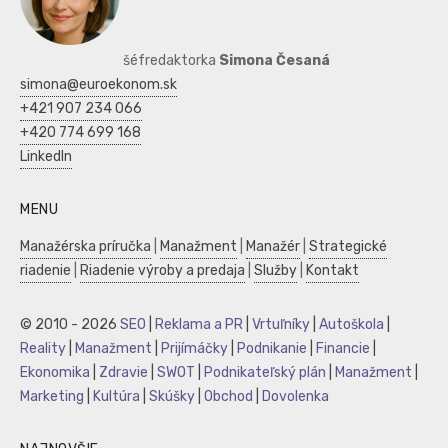
šéfredaktorka
Simona Česaná
simona@euroekonom.sk
+421 907 234 066
+420 774 699 168
LinkedIn
MENU
Manažérska príručka
|
Manažment
|
Manažér
|
Strategické
riadenie
|
Riadenie výroby a predaja
|
Služby
|
Kontakt
© 2010 - 2026
SEO
|
Reklama a PR
|
Vrtuľníky
|
Autoškola
|
Reality
|
Manažment
|
Prijímáčky
|
Podnikanie
|
Financie
|
Ekonomika
|
Zdravie
|
SWOT
|
Podnikateľský plán
|
Manažment
|
Marketing
|
Kultúra
|
Skúšky
|
Obchod
|
Dovolenka