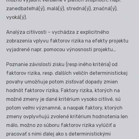
zanedbateľná(ý), malá(ý), stredná(ý), značná(ý),
vyoká(ý).
Analýza citlivosti – vychádza z explicitného
zobrazenia vplyvu faktorov rizika na efekty projektu
vyjadrené napr. pomocou výnosnosti projektu…
Poznanie závislosti zisku (resp iného kritéria) od
faktorov rizika, resp. ďalších veličín deterministickej
povahy umožňuje potom zisťovať dopady zmien
hodnôt faktorov rizika. Faktory rizika, ktorých na
možné zmeny je dané kritérium vysoko citlivé, sú
potom veľmi významné, a naopak faktory, ktorých
zmeny ovplyvňujú zvolené kritérium hodnotenia len
málo, možno zo súboru faktorov rizika vylúčiť a
pracovať s nimi ďalej ako s deterministickými