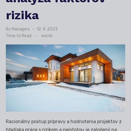
rizika
By
Managers
Posted
12. 4. 2023
on
Time to Read:
-
words
Racionálny postup prípravy a hodnotenia projektov z
hľadiska práce s rizikom a neistotou je založený na