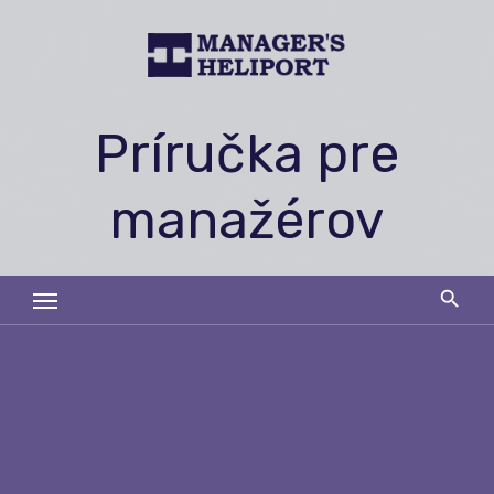
Skip
to
content
Príručka pre
manažérov