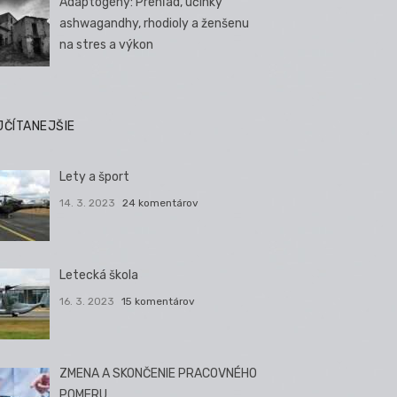
Adaptogény: Prehľad, účinky
ashwagandhy, rhodioly a ženšenu
na stres a výkon
JČÍTANEJŠIE
Lety a šport
14. 3. 2023
24 komentárov
Letecká škola
16. 3. 2023
15 komentárov
ZMENA A SKONČENIE PRACOVNÉHO
POMERU