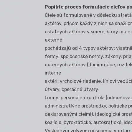
Popíšte proces formulácie cieľov p
Ciele sú formulované v dôsledku stretá
aktérov, pričom každý z nich sa snaží p
ostatných aktérov v smere, ktorý mu na
externé
pochádzajú od 4 typov aktérov: vlastník
formy: spoločenské normy, zákony, pria
externých aktérov (dominujúce, rozdel
interné
aktéri: vrcholové riadenie, línioví ve
útvary, operačné útvary
formy: personálna kontrola (odmeňovan
administratívne prostriedky, politické p
deklarovanými cieľmi), ideologické prost
koalície: byrokratické, autokratické, ide
Výsledným vplyvom pôsobenia vnútorných