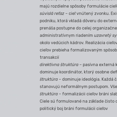
majú rozdielne spôsoby formulácie cieľ
súvislá reťaz –
cieľ vnútený zvonku. Exi
podniku, ktorá vkladá dôveru do externe
prenáša postupne do celej organizačnej
administratívnym riadením
uzavretý s
okolo vedúcich kádrov. Realizácia cieľo
cieľov prebieha formalizovaným spôsob
transakcií
direktívna štruktúra
– pasívna externá k
dominuje koordinátor, ktorý osobne defin
štruktúra
– dominuje ideológia. Každá č
stanovujú neformálnym postupom. Všetci 
štruktúra
– formalizácii cieľov bráni sl
Ciele sú formulované na základe čisto 
politický boj bráni formulácii cieľov