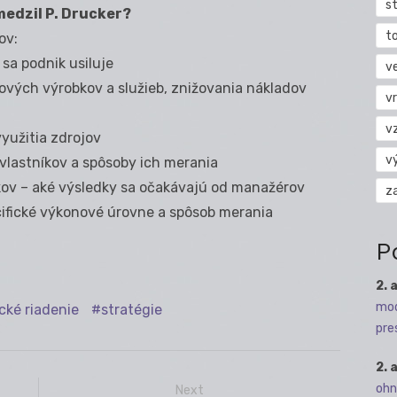
s
medzil P. Drucker?
t
ov:
 sa podnik usiluje
v
nových výrobkov a služieb, znižovania nákladov
vr
v
využitia zdrojov
v
 vlastníkov a spôsoby ich merania
íkov – aké výsledky sa očakávajú od manažérov
z
cifické výkonové úrovne a spôsob merania
P
2. 
mod
cké riadenie
stratégie
pre
2. 
ohn
Next