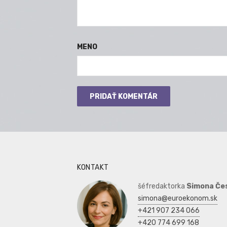
MENO
KONTAKT
šéfredaktorka
Simona Če
simona@euroekonom.sk
+421 907 234 066
+420 774 699 168