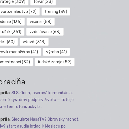
tratégie
(309)
tovar
(23)
ovaroznalectvo
(72)
tréning
(39)
edenie
(136)
visenie
(58)
tuľník
(361)
vzdelávanie
(63)
zlet
(60)
výcvik
(318)
ýcvik manažérov
(41)
výroba
(41)
amestnanci
(32)
ľudské zdroje
(59)
oradňa
apríla
:
SLS, Orion, laserová komunikácia,
erné systémy podpory života — toto je
sne ten futuristický b...
apríla
:
Sledujete NasaTV? Obrovský rachot,
ivý štart a ľudia letiaci k Mesiacu po