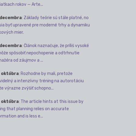
iatkach rokov — Arte...
 decembra
:
Základy teórie sú stále platné, no
ia byť upravené pre moderné trhy a dynamiku
kových mier.
 decembra
:
Článok naznačuje, že príliš vysoké
môže spôsobiť nepochopenie a odtrhnutie
ažéra od záujmov a ...
 októbra
:
Rozhodne by mali, pretože
videlný a intenzívny tréning na autorotáciu
e výrazne zvýšiť schopno...
 októbra
:
The article hints at this issue by
ing that planning relies on accurate
rmation and is less e...