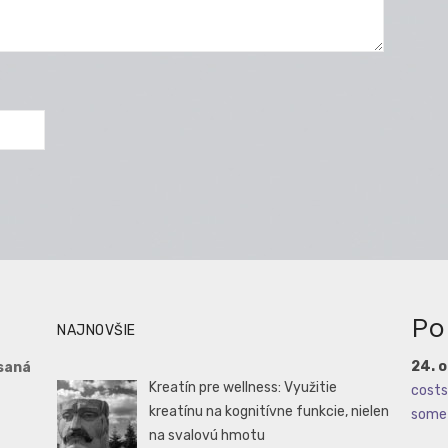
Po
NAJNOVŠIE
24. 
saná
Kreatín pre wellness: Využitie
costs 
kreatínu na kognitívne funkcie, nielen
some 
na svalovú hmotu