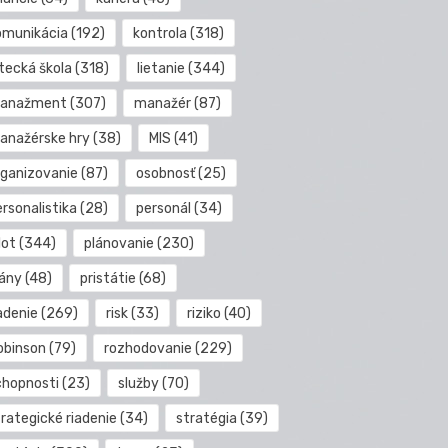
omunikácia
(192)
kontrola
(318)
etecká škola
(318)
lietanie
(344)
anažment
(307)
manažér
(87)
anažérske hry
(38)
MIS
(41)
rganizovanie
(87)
osobnosť
(25)
rsonalistika
(28)
personál
(34)
lot
(344)
plánovanie
(230)
lány
(48)
pristátie
(68)
adenie
(269)
risk
(33)
riziko
(40)
obinson
(79)
rozhodovanie
(229)
chopnosti
(23)
služby
(70)
rategické riadenie
(34)
stratégia
(39)