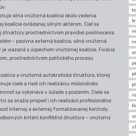
ov:
k
stuje silná vnútorná koalícia okolo vedenia
l
j koalície ovládanej silným aktérom. Cieľ sa
m
 štruktúry prostredníctvom pravidiel posilňovania
ystém
– pasívna externá koalícia, silná vnútorná
m
v je viazaná s úspechom vnútornej koalície. Fixácia
o
om, prostredníctvom politického procesu
pe
pi
oalícia a vnútorná autokratická štruktúra, ktorej
uje ciele a riadi ich realizáciu
misionárska
p
innosť sa vykonáva v súlade s poslaním. Ciele sa
ri
sa snažia prispieť i ich realizácii
profesionálna
R
abosť internej a externej formalizovanej kontroly.
s
odborných kritérií
konfliktná štruktúra
– vnútorný
st