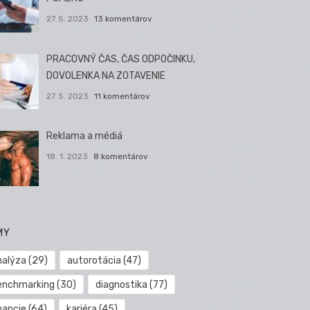
27. 5. 2023
13 komentárov
PRACOVNÝ ČAS, ČAS ODPOČINKU,
DOVOLENKA NA ZOTAVENIE
27. 5. 2023
11 komentárov
Reklama a médiá
18. 1. 2023
8 komentárov
MY
nalýza
(29)
autorotácia
(47)
enchmarking
(30)
diagnostika
(77)
nancie
(64)
kariéra
(45)