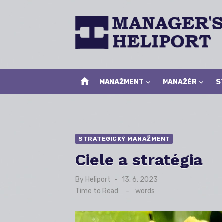
Skip
to
content
home
MANAŽMENT
MANAŽÉR
S
STRATEGICKÝ MANAŽMENT
Ciele a stratégia
By
Heliport
Posted
13. 6. 2023
on
Time to Read:
-
words