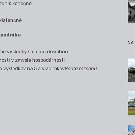
podnik konečné
existenčné
 podniku
NA
obé výsledky sa majú dosiahnuť
osti v zmysle hospodárnosti
 výsledkov na 5 a viac rokov
Podľa rozsahu