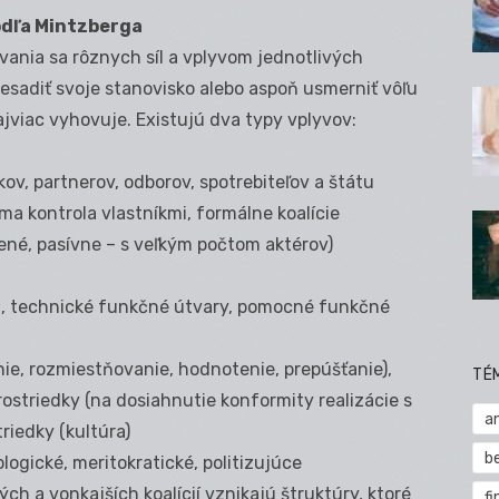
odľa Mintzberga
vania sa rôznych síl a vplyvom jednotlivých
resadiť svoje stanovisko alebo aspoň usmerniť vôľu
jviac vyhovuje. Existujú dva typy vplyvov:
ov, partnerov, odborov, spotrebiteľov a štátu
ma kontrola vlastníkmi, formálne koalície
ené, pasívne – s veľkým počtom aktérov)
dúci, technické funkčné útvary, pomocné funkčné
ie, rozmiestňovanie, hodnotenie, prepúšťanie),
TÉ
rostriedky (na dosiahnutie konformity realizácie s
a
riedky (kultúra)
b
ologické, meritokratické, politizujúce
 a vonkajších koalícií vznikajú štruktúry, ktoré
fi