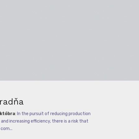
radňa
októbra
:
In the pursuit of reducing production
and increasing efficiency, there is a risk that
com...