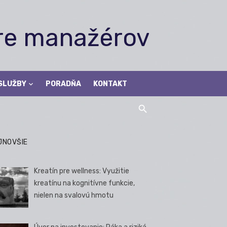
pre manažérov
SLUŽBY
PORADŇA
KONTAKT
JNOVŠIE
Kreatín pre wellness: Využitie
kreatínu na kognitívne funkcie,
nielen na svalovú hmotu