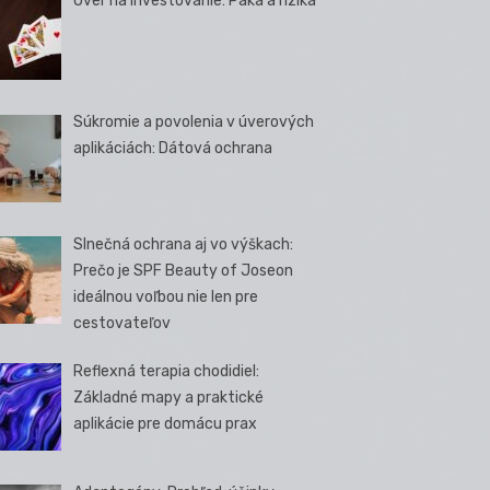
Úver na investovanie: Páka a riziká
Súkromie a povolenia v úverových
aplikáciách: Dátová ochrana
Slnečná ochrana aj vo výškach:
Prečo je SPF Beauty of Joseon
ideálnou voľbou nie len pre
cestovateľov
Reflexná terapia chodidiel:
Základné mapy a praktické
aplikácie pre domácu prax