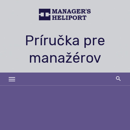
Skip
to
content
Príručka pre
manažérov