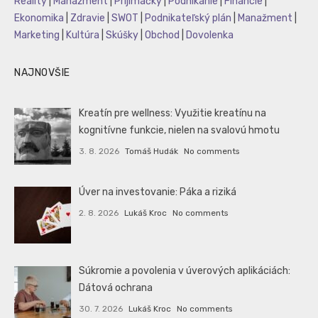
Reality
|
Manažment
|
Prijímáčky
|
Podnikanie
|
Financie
|
Ekonomika
|
Zdravie
|
SWOT
|
Podnikateľský plán
|
Manažment
|
Marketing
|
Kultúra
|
Skúšky
|
Obchod
|
Dovolenka
NAJNOVŠIE
Kreatín pre wellness: Využitie kreatínu na
kognitívne funkcie, nielen na svalovú hmotu
3. 8. 2026
Tomáš Hudák
No comments
Úver na investovanie: Páka a riziká
2. 8. 2026
Lukáš Kroc
No comments
Súkromie a povolenia v úverových aplikáciách:
Dátová ochrana
30. 7. 2026
Lukáš Kroc
No comments