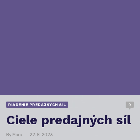
RIADENIE PREDAJNÝCH SÍL
0
Ciele predajných síl
By
Mara
Posted
22. 8. 2023