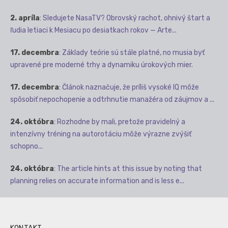
2. apríla
:
Sledujete NasaTV? Obrovský rachot, ohnivý štart a
ľudia letiaci k Mesiacu po desiatkach rokov — Arte...
17. decembra
:
Základy teórie sú stále platné, no musia byť
upravené pre moderné trhy a dynamiku úrokových mier.
17. decembra
:
Článok naznačuje, že príliš vysoké IQ môže
spôsobiť nepochopenie a odtrhnutie manažéra od záujmov a ...
24. októbra
:
Rozhodne by mali, pretože pravidelný a
intenzívny tréning na autorotáciu môže výrazne zvýšiť
schopno...
24. októbra
:
The article hints at this issue by noting that
planning relies on accurate information and is less e...