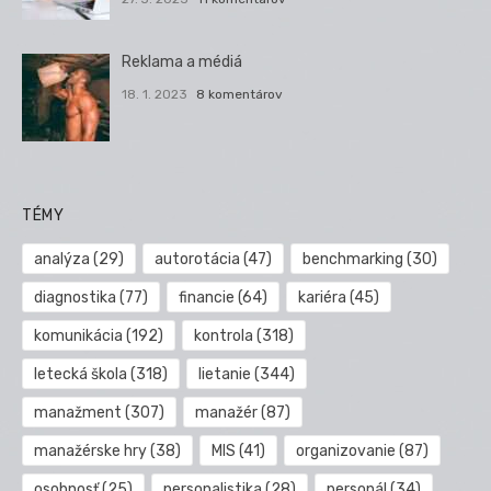
Reklama a médiá
18. 1. 2023
8 komentárov
TÉMY
analýza
(29)
autorotácia
(47)
benchmarking
(30)
diagnostika
(77)
financie
(64)
kariéra
(45)
komunikácia
(192)
kontrola
(318)
letecká škola
(318)
lietanie
(344)
manažment
(307)
manažér
(87)
manažérske hry
(38)
MIS
(41)
organizovanie
(87)
osobnosť
(25)
personalistika
(28)
personál
(34)