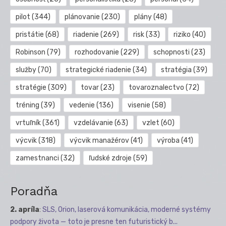
pilot
(344)
plánovanie
(230)
plány
(48)
pristátie
(68)
riadenie
(269)
risk
(33)
riziko
(40)
Robinson
(79)
rozhodovanie
(229)
schopnosti
(23)
služby
(70)
strategické riadenie
(34)
stratégia
(39)
stratégie
(309)
tovar
(23)
tovaroznalectvo
(72)
tréning
(39)
vedenie
(136)
visenie
(58)
vrtuľník
(361)
vzdelávanie
(63)
vzlet
(60)
výcvik
(318)
výcvik manažérov
(41)
výroba
(41)
zamestnanci
(32)
ľudské zdroje
(59)
Poradňa
2. apríla
:
SLS, Orion, laserová komunikácia, moderné systémy
podpory života — toto je presne ten futuristický b...