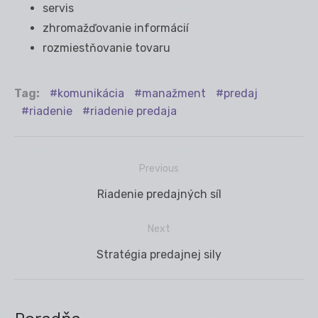
servis
zhromažďovanie informácií
rozmiestňovanie tovaru
Tag:
komunikácia
manažment
predaj
riadenie
riadenie predaja
Previous
Navigácia
Previous
Riadenie predajných síl
v
post:
článku
Next
Next
Stratégia predajnej sily
post: