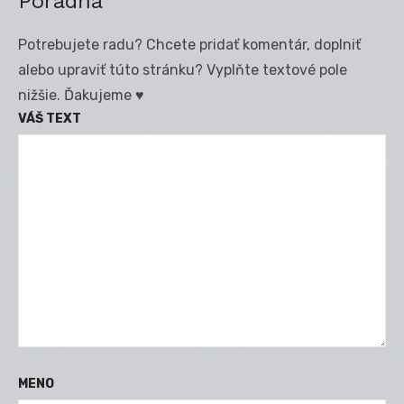
Poradňa
Potrebujete radu? Chcete pridať komentár, doplniť
alebo upraviť túto stránku? Vyplňte textové pole
nižšie. Ďakujeme ♥
VÁŠ TEXT
MENO