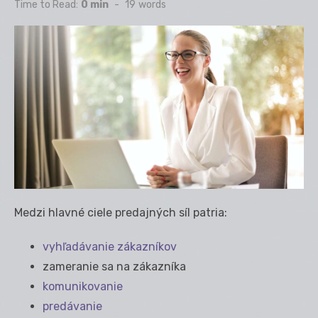
on
Time to Read:
0 min
-
19
words
Medzi hlavné ciele predajných síl patria:
vyhľadávanie zákazníkov
zameranie sa na zákazníka
komunikovanie
predávanie