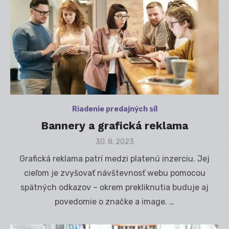
Riadenie predajných síl
Bannery a grafická reklama
Posted
30. 8. 2023
on
Grafická reklama patrí medzi platenú inzerciu. Jej
cieľom je zvyšovať návštevnosť webu pomocou
spätných odkazov – okrem prekliknutia buduje aj
povedomie o značke a image. …