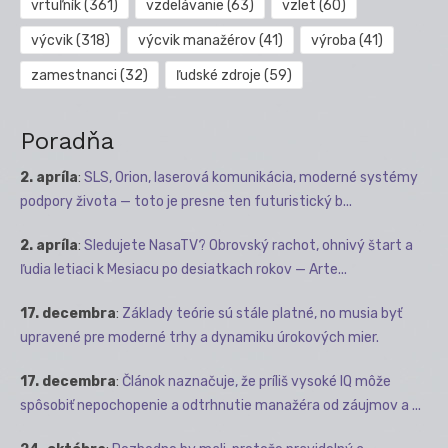
vrtuľník
(361)
vzdelávanie
(63)
vzlet
(60)
výcvik
(318)
výcvik manažérov
(41)
výroba
(41)
zamestnanci
(32)
ľudské zdroje
(59)
Poradňa
2. apríla
:
SLS, Orion, laserová komunikácia, moderné systémy
podpory života — toto je presne ten futuristický b...
2. apríla
:
Sledujete NasaTV? Obrovský rachot, ohnivý štart a
ľudia letiaci k Mesiacu po desiatkach rokov — Arte...
17. decembra
:
Základy teórie sú stále platné, no musia byť
upravené pre moderné trhy a dynamiku úrokových mier.
17. decembra
:
Článok naznačuje, že príliš vysoké IQ môže
spôsobiť nepochopenie a odtrhnutie manažéra od záujmov a ...