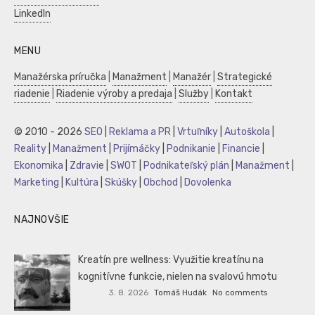
LinkedIn
MENU
Manažérska príručka
|
Manažment
|
Manažér
|
Strategické
riadenie
|
Riadenie výroby a predaja
|
Služby
|
Kontakt
© 2010 - 2026
SEO
|
Reklama a PR
|
Vrtuľníky
|
Autoškola
|
Reality
|
Manažment
|
Prijímáčky
|
Podnikanie
|
Financie
|
Ekonomika
|
Zdravie
|
SWOT
|
Podnikateľský plán
|
Manažment
|
Marketing
|
Kultúra
|
Skúšky
|
Obchod
|
Dovolenka
NAJNOVŠIE
Kreatín pre wellness: Využitie kreatínu na
kognitívne funkcie, nielen na svalovú hmotu
3. 8. 2026
Tomáš Hudák
No comments