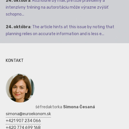
24. októbra
:
Rozhodne by mali, pretože pravidelný a
intenzívny tréning na autorotáciu môže výrazne zvýšiť
schopno...
24. októbra
:
The article hints at this issue by noting that
planning relies on accurate information and is less e...
KONTAKT
šéfredaktorka
Simona Česaná
simona@euroekonom.sk
+421 907 234 066
+420 774 699 168