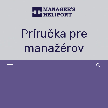
Skip
to
content
Príručka pre
manažérov