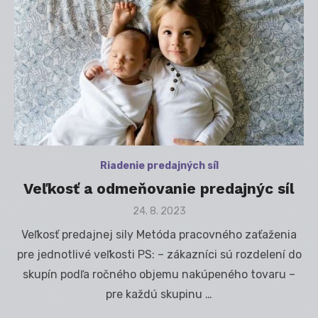
Riadenie predajných síl
Veľkosť a odmeňovanie predajnýc síl
Posted
24. 8. 2023
on
Veľkosť predajnej sily Metóda pracovného zaťaženia
pre jednotlivé veľkosti PS: – zákazníci sú rozdelení do
skupín podľa ročného objemu nakúpeného tovaru –
pre každú skupinu …