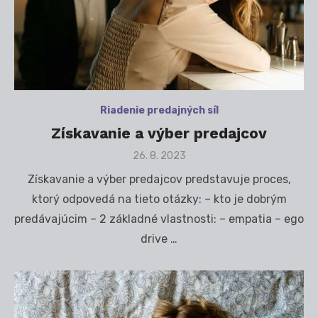
Riadenie predajných síl
Získavanie a výber predajcov
Posted
26. 8. 2023
on
Získavanie a výber predajcov predstavuje proces,
ktorý odpovedá na tieto otázky: – kto je dobrým
predávajúcim – 2 základné vlastnosti: – empatia – ego
drive …