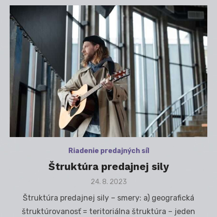
Riadenie predajných síl
Štruktúra predajnej sily
Posted
24. 8. 2023
on
Štruktúra predajnej sily – smery: a) geografická
štruktúrovanosť = teritoriálna štruktúra – jeden