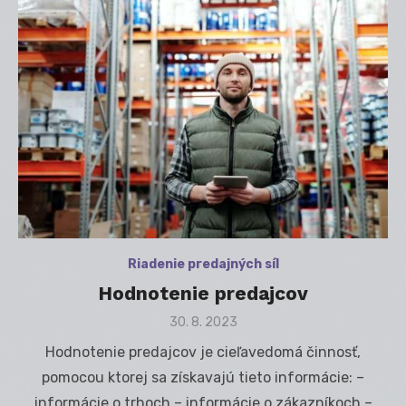
Riadenie predajných síl
Hodnotenie predajcov
Posted
30. 8. 2023
on
Hodnotenie predajcov je cieľavedomá činnosť,
pomocou ktorej sa získavajú tieto informácie: –
informácie o trhoch – informácie o zákazníkoch –