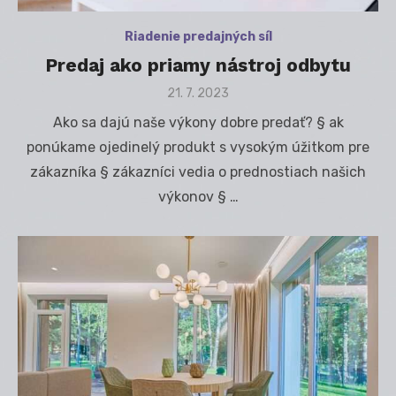
Riadenie predajných síl
Predaj ako priamy nástroj odbytu
Posted
21. 7. 2023
on
Ako sa dajú naše výkony dobre predať? § ak
ponúkame ojedinelý produkt s vysokým úžitkom pre
zákazníka § zákazníci vedia o prednostiach našich
výkonov § …