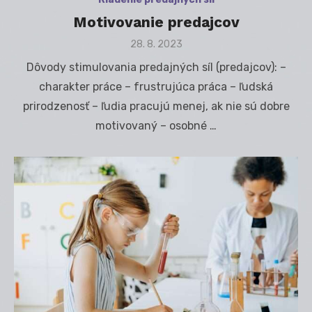
Motivovanie predajcov
Posted
28. 8. 2023
on
Dôvody stimulovania predajných síl (predajcov): –
charakter práce – frustrujúca práca – ľudská
prirodzenosť – ľudia pracujú menej, ak nie sú dobre
motivovaný – osobné …