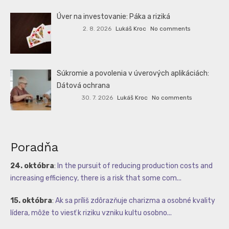
Úver na investovanie: Páka a riziká
2. 8. 2026
Lukáš Kroc
No comments
Súkromie a povolenia v úverových aplikáciách:
Dátová ochrana
30. 7. 2026
Lukáš Kroc
No comments
Poradňa
24. októbra
:
In the pursuit of reducing production costs and
increasing efficiency, there is a risk that some com...
15. októbra
:
Ak sa príliš zdôrazňuje charizma a osobné kvality
lídera, môže to viesť k riziku vzniku kultu osobno...