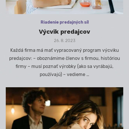
Riadenie predajných síl
Výcvik predajcov
Posted
26. 8. 2023
on
Každá firma má mať vypracovaný program výcviku
predajcov: – oboznámime členov s firmou, históriou
firmy – musí poznať výrobky (ako sa vyrábajú,
používajú) – vedieme …