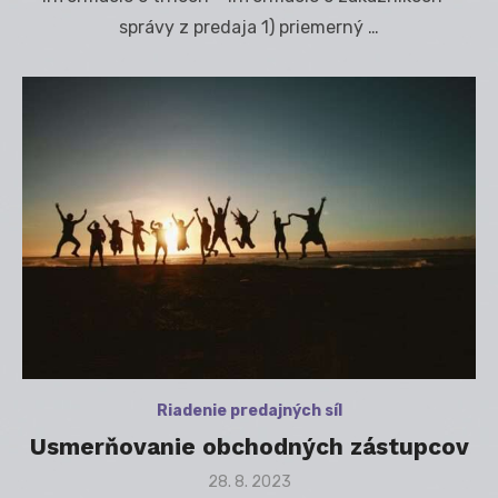
správy z predaja 1) priemerný …
Riadenie predajných síl
Usmerňovanie obchodných zástupcov
Posted
28. 8. 2023