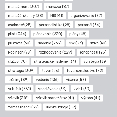
manažment
(307)
manažér
(87)
manažérske hry
(38)
MIS
(41)
organizovanie
(87)
osobnosť
(25)
personalistika
(28)
personál
(34)
pilot
(344)
plánovanie
(230)
plány
(48)
pristátie
(68)
riadenie
(269)
risk
(33)
riziko
(40)
Robinson
(79)
rozhodovanie
(229)
schopnosti
(23)
služby
(70)
strategické riadenie
(34)
stratégia
(39)
stratégie
(309)
tovar
(23)
tovaroznalectvo
(72)
tréning
(39)
vedenie
(136)
visenie
(58)
vrtuľník
(361)
vzdelávanie
(63)
vzlet
(60)
výcvik
(318)
výcvik manažérov
(41)
výroba
(41)
zamestnanci
(32)
ľudské zdroje
(59)