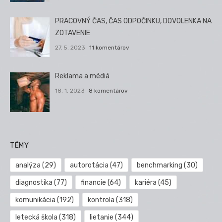
PRACOVNÝ ČAS, ČAS ODPOČINKU, DOVOLENKA NA
ZOTAVENIE
27. 5. 2023
11 komentárov
Reklama a médiá
18. 1. 2023
8 komentárov
TÉMY
analýza
(29)
autorotácia
(47)
benchmarking
(30)
diagnostika
(77)
financie
(64)
kariéra
(45)
komunikácia
(192)
kontrola
(318)
letecká škola
(318)
lietanie
(344)