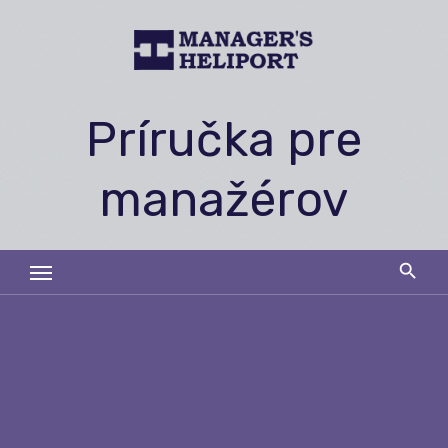
Skip
to
content
Príručka pre
manažérov