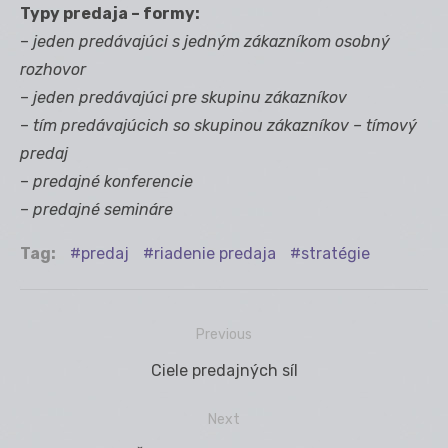
Typy predaja – formy:
–
jeden predávajúci s jedným zákazníkom osobný
rozhovor
–
jeden predávajúci pre skupinu zákazníkov
–
tím predávajúcich so skupinou zákazníkov – tímový
predaj
–
predajné konferencie
–
predajné semináre
Tag:
predaj
riadenie predaja
stratégie
Previous
Navigácia
Previous
Ciele predajných síl
v
post:
článku
Next