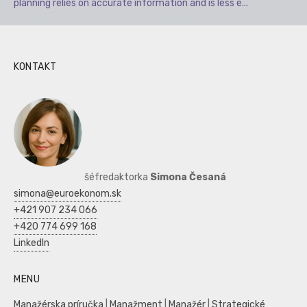
planning relies on accurate information and is less e...
KONTAKT
šéfredaktorka
Simona Česaná
simona@euroekonom.sk
+421 907 234 066
+420 774 699 168
LinkedIn
MENU
Manažérska príručka
|
Manažment
|
Manažér
|
Strategické