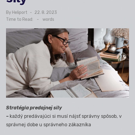
By
Heliport
Posted
22. 8. 2023
on
Time to Read:
-
words
Stratégia predajnej sily
–
každý predávajúci si musí nájsť správny spôsob, v
správnej dobe u správneho zákazníka