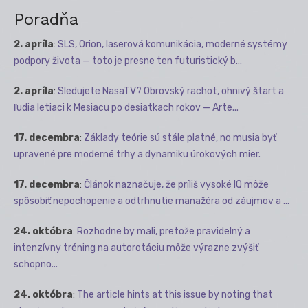
Poradňa
2. apríla
:
SLS, Orion, laserová komunikácia, moderné systémy
podpory života — toto je presne ten futuristický b...
2. apríla
:
Sledujete NasaTV? Obrovský rachot, ohnivý štart a
ľudia letiaci k Mesiacu po desiatkach rokov — Arte...
17. decembra
:
Základy teórie sú stále platné, no musia byť
upravené pre moderné trhy a dynamiku úrokových mier.
17. decembra
:
Článok naznačuje, že príliš vysoké IQ môže
spôsobiť nepochopenie a odtrhnutie manažéra od záujmov a ...
24. októbra
:
Rozhodne by mali, pretože pravidelný a
intenzívny tréning na autorotáciu môže výrazne zvýšiť
schopno...
24. októbra
:
The article hints at this issue by noting that