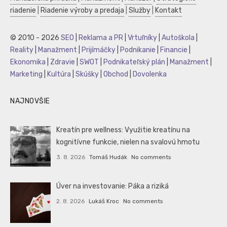
riadenie
|
Riadenie výroby a predaja
|
Služby
|
Kontakt
© 2010 - 2026
SEO
|
Reklama a PR
|
Vrtuľníky
|
Autoškola
|
Reality
|
Manažment
|
Prijímáčky
|
Podnikanie
|
Financie
|
Ekonomika
|
Zdravie
|
SWOT
|
Podnikateľský plán
|
Manažment
|
Marketing
|
Kultúra
|
Skúšky
|
Obchod
|
Dovolenka
NAJNOVŠIE
Kreatín pre wellness: Využitie kreatínu na
kognitívne funkcie, nielen na svalovú hmotu
3. 8. 2026
Tomáš Hudák
No comments
Úver na investovanie: Páka a riziká
2. 8. 2026
Lukáš Kroc
No comments