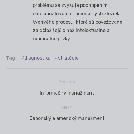
problému sa zvyšuje pochopením
emocionálnych a iracionálnych zložiek
tvorivého procesu, ktoré sú považované
za dôležitejšie než intelektuálne a
racionálne prvky.
Tag:
diagnostika
stratégie
Previous
Navigácia
Previous
Informačný manažment
v
post:
článku
Next
Next
Japonský a americký manažment
post: