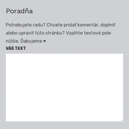
Poradňa
Potrebujete radu? Chcete pridať komentár, doplniť
alebo upraviť túto stránku? Vyplňte textové pole
nižšie. Ďakujeme ♥
VÁŠ TEXT