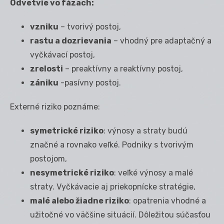
Odvetvie vo fázach:
vzniku
– tvorivý postoj,
rastu a dozrievania
– vhodný pre adaptačný a
vyčkávací postoj,
zrelosti
– preaktívny a reaktívny postoj,
zániku
-pasívny postoj.
Externé riziko poznáme:
symetrické riziko
: výnosy a straty budú
značné a rovnako veľké. Podniky s tvorivým
postojom,
nesymetrické riziko
: veľké výnosy a malé
straty. Vyčkávacie aj priekopnícke stratégie,
malé alebo žiadne riziko
: opatrenia vhodné a
užitočné vo väčšine situácií. Dôležitou súčasťou