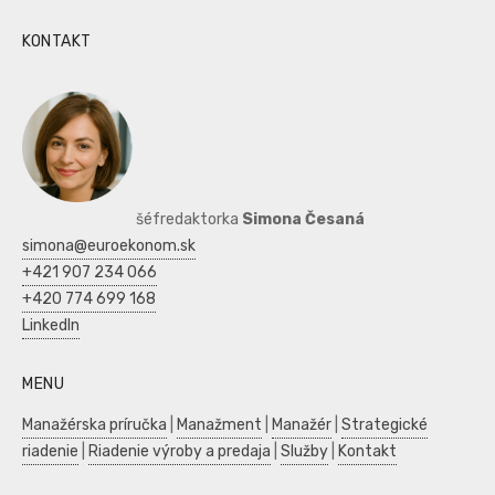
KONTAKT
šéfredaktorka
Simona Česaná
simona@euroekonom.sk
+421 907 234 066
+420 774 699 168
LinkedIn
MENU
Manažérska príručka
|
Manažment
|
Manažér
|
Strategické
riadenie
|
Riadenie výroby a predaja
|
Služby
|
Kontakt