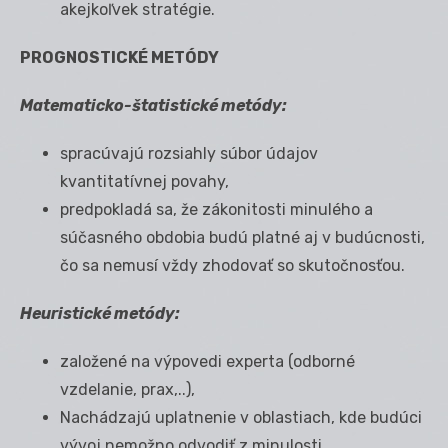
akejkoľvek stratégie.
PROGNOSTICKÉ METÓDY
Matematicko-štatistické metódy:
spracúvajú rozsiahly súbor údajov
kvantitatívnej povahy,
predpokladá sa, že zákonitosti minulého a
súčasného obdobia budú platné aj v budúcnosti,
čo sa nemusí vždy zhodovať so skutočnosťou.
Heuristické metódy:
založené na výpovedi experta (odborné
vzdelanie, prax,..),
Nachádzajú uplatnenie v oblastiach, kde budúci
vývoj nemožno odvodiť z minulosti.