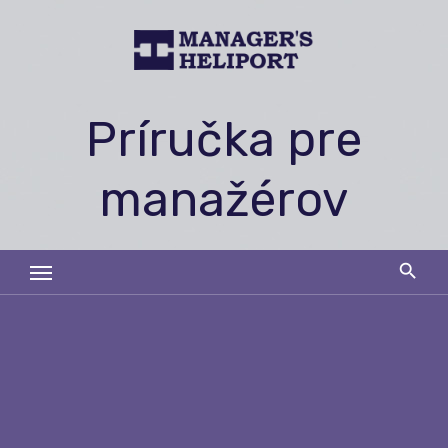
Skip
to
content
Príručka pre
manažérov