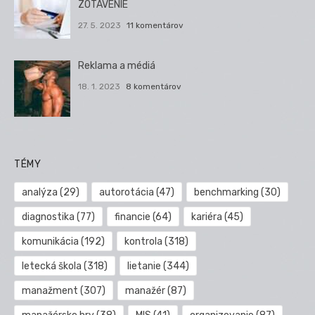
ZOTAVENIE
27. 5. 2023
11 komentárov
Reklama a médiá
18. 1. 2023
8 komentárov
TÉMY
analýza
(29)
autorotácia
(47)
benchmarking
(30)
diagnostika
(77)
financie
(64)
kariéra
(45)
komunikácia
(192)
kontrola
(318)
letecká škola
(318)
lietanie
(344)
manažment
(307)
manažér
(87)