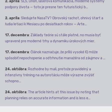
2. apríla
:
SLS, Orion, laserová komunikácia, moderné systémy
podpory života — toto je presne ten futuristický b...
2. apríla
:
Sledujete NasaTV? Obrovský rachot, ohnivý štart a
ľudia letiaci k Mesiacu po desiatkach rokov — Arte...
17. decembra
:
Základy teórie sú stále platné, no musia byť
upravené pre moderné trhy a dynamiku úrokových mier.
17. decembra
:
Článok naznačuje, že príliš vysoké IQ môže
spôsobiť nepochopenie a odtrhnutie manažéra od záujmov a ...
24. októbra
:
Rozhodne by mali, pretože pravidelný a
intenzívny tréning na autorotáciu môže výrazne zvýšiť
schopno...
24. októbra
:
The article hints at this issue by noting that
planning relies on accurate information and is less e...