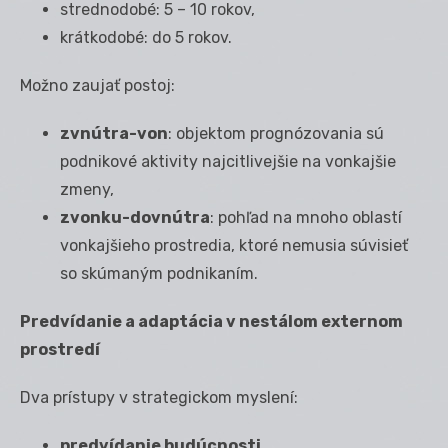
strednodobé: 5 – 10 rokov,
krátkodobé: do 5 rokov.
Možno zaujať postoj:
zvnútra-von
: objektom prognózovania sú
podnikové aktivity najcitlivejšie na vonkajšie
zmeny,
zvonku-dovnútra
: pohľad na mnoho oblastí
vonkajšieho prostredia, ktoré nemusia súvisieť
so skúmaným podnikaním.
Predvídanie a adaptácia v nestálom externom
prostredí
Dva prístupy v strategickom myslení:
predvídanie budúcnosti