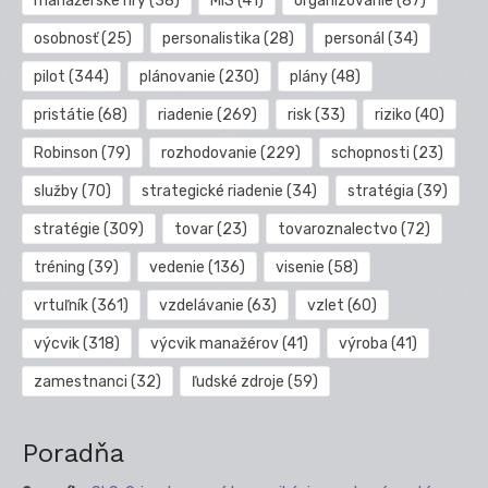
manažérske hry
(38)
MIS
(41)
organizovanie
(87)
osobnosť
(25)
personalistika
(28)
personál
(34)
pilot
(344)
plánovanie
(230)
plány
(48)
pristátie
(68)
riadenie
(269)
risk
(33)
riziko
(40)
Robinson
(79)
rozhodovanie
(229)
schopnosti
(23)
služby
(70)
strategické riadenie
(34)
stratégia
(39)
stratégie
(309)
tovar
(23)
tovaroznalectvo
(72)
tréning
(39)
vedenie
(136)
visenie
(58)
vrtuľník
(361)
vzdelávanie
(63)
vzlet
(60)
výcvik
(318)
výcvik manažérov
(41)
výroba
(41)
zamestnanci
(32)
ľudské zdroje
(59)
Poradňa