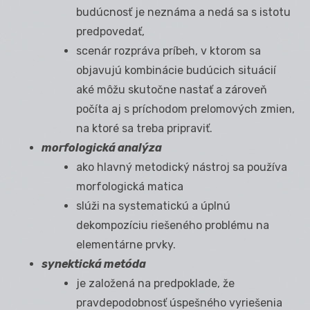
budúcnosť je neznáma a nedá sa s istotu
predpovedať,
scenár rozpráva príbeh, v ktorom sa
objavujú kombinácie budúcich situácií
aké môžu skutočne nastať a zároveň
počíta aj s príchodom prelomových zmien,
na ktoré sa treba pripraviť.
morfologická analýza
ako hlavný metodický nástroj sa používa
morfologická matica
slúži na systematickú a úplnú
dekompozíciu riešeného problému na
elementárne prvky.
synektická metóda
je založená na predpoklade, že
pravdepodobnosť úspešného vyriešenia