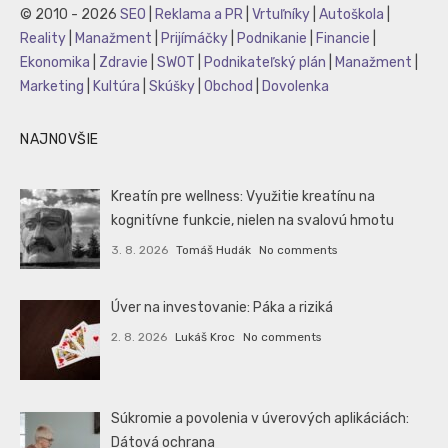
© 2010 - 2026
SEO
|
Reklama a PR
|
Vrtuľníky
|
Autoškola
|
Reality
|
Manažment
|
Prijímáčky
|
Podnikanie
|
Financie
|
Ekonomika
|
Zdravie
|
SWOT
|
Podnikateľský plán
|
Manažment
|
Marketing
|
Kultúra
|
Skúšky
|
Obchod
|
Dovolenka
NAJNOVŠIE
Kreatín pre wellness: Využitie kreatínu na
kognitívne funkcie, nielen na svalovú hmotu
3. 8. 2026
Tomáš Hudák
No comments
Úver na investovanie: Páka a riziká
2. 8. 2026
Lukáš Kroc
No comments
Súkromie a povolenia v úverových aplikáciách:
Dátová ochrana