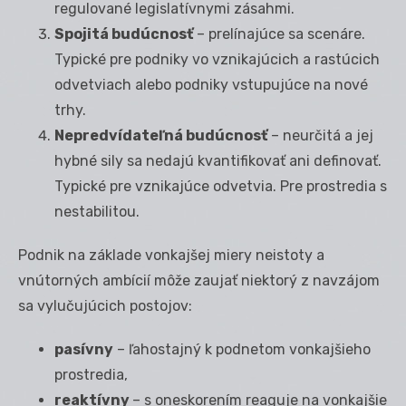
regulované legislatívnymi zásahmi.
Spojitá budúcnosť
– prelínajúce sa scenáre.
Typické pre podniky vo vznikajúcich a rastúcich
odvetviach alebo podniky vstupujúce na nové
trhy.
Nepredvídateľná budúcnosť
– neurčitá a jej
hybné sily sa nedajú kvantifikovať ani definovať.
Typické pre vznikajúce odvetvia. Pre prostredia s
nestabilitou.
Podnik na základe vonkajšej miery neistoty a
vnútorných ambícií môže zaujať niektorý z navzájom
sa vylučujúcich postojov:
pasívny
– ľahostajný k podnetom vonkajšieho
prostredia,
reaktívny
– s oneskorením reaguje na vonkajšie