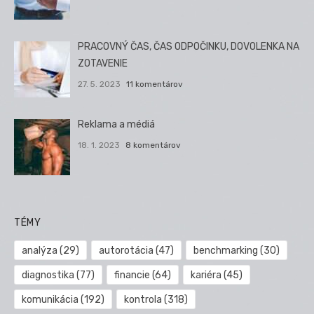
PRACOVNÝ ČAS, ČAS ODPOČINKU, DOVOLENKA NA
ZOTAVENIE
27. 5. 2023
11 komentárov
Reklama a médiá
18. 1. 2023
8 komentárov
TÉMY
analýza
(29)
autorotácia
(47)
benchmarking
(30)
diagnostika
(77)
financie
(64)
kariéra
(45)
komunikácia
(192)
kontrola
(318)