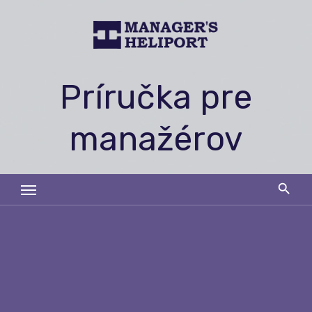
Skip
to
content
Príručka pre
manažérov