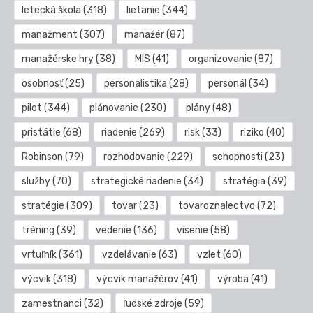
letecká škola
(318)
lietanie
(344)
manažment
(307)
manažér
(87)
manažérske hry
(38)
MIS
(41)
organizovanie
(87)
osobnosť
(25)
personalistika
(28)
personál
(34)
pilot
(344)
plánovanie
(230)
plány
(48)
pristátie
(68)
riadenie
(269)
risk
(33)
riziko
(40)
Robinson
(79)
rozhodovanie
(229)
schopnosti
(23)
služby
(70)
strategické riadenie
(34)
stratégia
(39)
stratégie
(309)
tovar
(23)
tovaroznalectvo
(72)
tréning
(39)
vedenie
(136)
visenie
(58)
vrtuľník
(361)
vzdelávanie
(63)
vzlet
(60)
výcvik
(318)
výcvik manažérov
(41)
výroba
(41)
zamestnanci
(32)
ľudské zdroje
(59)