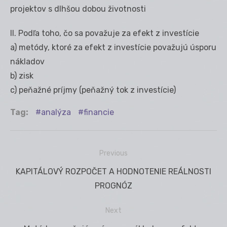
projektov s dlhšou dobou životnosti
II. Podľa toho, čo sa považuje za efekt z investície
a) metódy, ktoré za efekt z investície považujú úsporu
nákladov
b) zisk
c) peňažné príjmy (peňažný tok z investície)
Tag:
analýza
financie
Previous
Navigácia
Previous
KAPITÁLOVÝ ROZPOČET A HODNOTENIE REÁLNOSTI
v
post:
PROGNÓZ
článku
Next