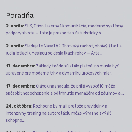
Poradňa
2. apríla
:
SLS, Orion, laserová komunikácia, moderné systémy
podpory života — toto je presne ten futuristický b...
2. apríla
:
Sledujete NasaTV? Obrovský rachot, ohnivý štart a
ľudia letiaci k Mesiacu po desiatkach rokov — Arte...
17. decembra
:
Základy teórie sú stále platné, no musia byť
upravené pre moderné trhy a dynamiku úrokových mier.
17. decembra
:
Článok naznačuje, že príliš vysoké IQ môže
spôsobiť nepochopenie a odtrhnutie manažéra od záujmov a ...
24. októbra
:
Rozhodne by mali, pretože pravidelný a
intenzívny tréning na autorotáciu môže výrazne zvýšiť
schopno...