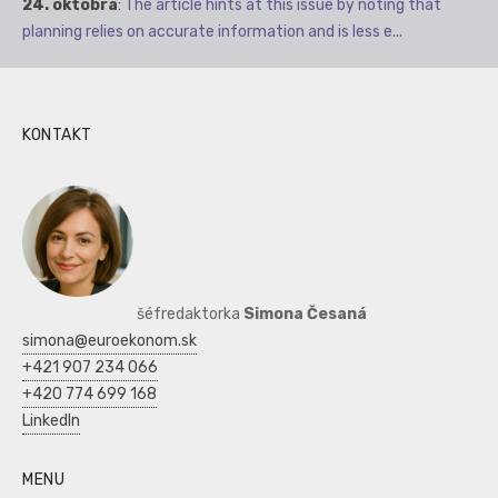
24. októbra
:
The article hints at this issue by noting that
planning relies on accurate information and is less e...
KONTAKT
šéfredaktorka
Simona Česaná
simona@euroekonom.sk
+421 907 234 066
+420 774 699 168
LinkedIn
MENU