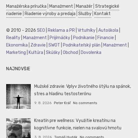
Manažérska príručka
|
Manažment
|
Manažér
|
Strategické
riadenie
|
Riadenie výroby a predaja
|
Služby
|
Kontakt
© 2010 - 2026
SEO
|
Reklama a PR
|
Vrtuľníky
|
Autoškola
|
Reality
|
Manažment
|
Prijímáčky
|
Podnikanie
|
Financie
|
Ekonomika
|
Zdravie
|
SWOT
|
Podnikateľský plán
|
Manažment
|
Marketing
|
Kultúra
|
Skúšky
|
Obchod
|
Dovolenka
NAJNOVŠIE
Mužské zdravie: Vplyv životného štýlu na spánok,
stres a hladinu testosterónu
9. 8. 2026
Peter Kráľ
No comments
Kreatín pre wellness: Využitie kreatínu na
kognitívne funkcie, nielen na svalovú hmotu
3. 8. 2026
Tomáš Hudák
No comments