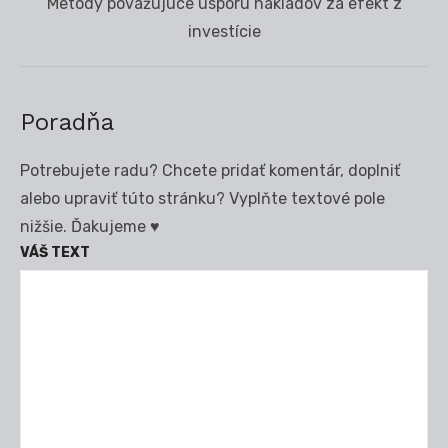
Next
Metódy považujúce úsporu nákladov za efekt z
post:
investície
Poradňa
Potrebujete radu? Chcete pridať komentár, doplniť
alebo upraviť túto stránku? Vyplňte textové pole
nižšie. Ďakujeme ♥
VÁŠ TEXT