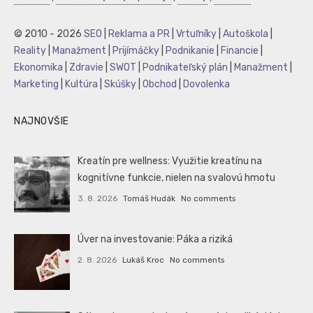
© 2010 - 2026
SEO
|
Reklama a PR
|
Vrtuľníky
|
Autoškola
|
Reality
|
Manažment
|
Prijímáčky
|
Podnikanie
|
Financie
|
Ekonomika
|
Zdravie
|
SWOT
|
Podnikateľský plán
|
Manažment
|
Marketing
|
Kultúra
|
Skúšky
|
Obchod
|
Dovolenka
NAJNOVŠIE
Kreatín pre wellness: Využitie kreatínu na
kognitívne funkcie, nielen na svalovú hmotu
3. 8. 2026
Tomáš Hudák
No comments
Úver na investovanie: Páka a riziká
2. 8. 2026
Lukáš Kroc
No comments