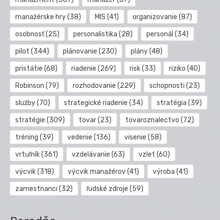
manažérske hry
(38)
MIS
(41)
organizovanie
(87)
osobnosť
(25)
personalistika
(28)
personál
(34)
pilot
(344)
plánovanie
(230)
plány
(48)
pristátie
(68)
riadenie
(269)
risk
(33)
riziko
(40)
Robinson
(79)
rozhodovanie
(229)
schopnosti
(23)
služby
(70)
strategické riadenie
(34)
stratégia
(39)
stratégie
(309)
tovar
(23)
tovaroznalectvo
(72)
tréning
(39)
vedenie
(136)
visenie
(58)
vrtuľník
(361)
vzdelávanie
(63)
vzlet
(60)
výcvik
(318)
výcvik manažérov
(41)
výroba
(41)
zamestnanci
(32)
ľudské zdroje
(59)