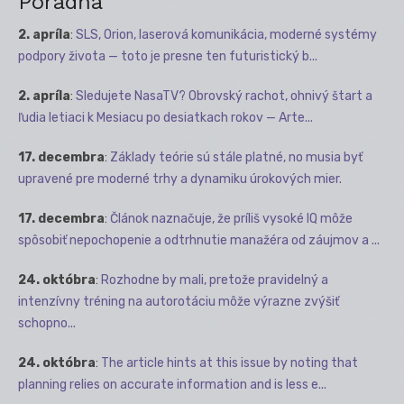
Poradňa
2. apríla
:
SLS, Orion, laserová komunikácia, moderné systémy
podpory života — toto je presne ten futuristický b...
2. apríla
:
Sledujete NasaTV? Obrovský rachot, ohnivý štart a
ľudia letiaci k Mesiacu po desiatkach rokov — Arte...
17. decembra
:
Základy teórie sú stále platné, no musia byť
upravené pre moderné trhy a dynamiku úrokových mier.
17. decembra
:
Článok naznačuje, že príliš vysoké IQ môže
spôsobiť nepochopenie a odtrhnutie manažéra od záujmov a ...
24. októbra
:
Rozhodne by mali, pretože pravidelný a
intenzívny tréning na autorotáciu môže výrazne zvýšiť
schopno...
24. októbra
:
The article hints at this issue by noting that
planning relies on accurate information and is less e...