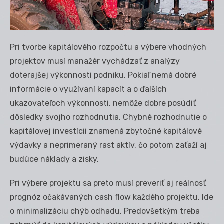
Pri tvorbe kapitálového rozpočtu a výbere vhodných
projektov musí manažér vychádzať z analýzy
doterajšej výkonnosti podniku. Pokiaľ nemá dobré
informácie o využívaní kapacít a o ďalších
ukazovateľoch výkonnosti, nemôže dobre posúdiť
dôsledky svojho rozhodnutia. Chybné rozhodnutie o
kapitálovej investícii znamená zbytočné kapitálové
výdavky a neprimeraný rast aktív, čo potom zaťaží aj
budúce náklady a zisky.
Pri výbere projektu sa preto musí preveriť aj reálnosť
prognóz očakávaných cash flow každého projektu. Ide
o minimalizáciu chýb odhadu. Predovšetkým treba