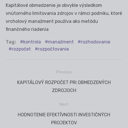
Kapitálové obmedzenie je obvykle výsledkom
vnútorného limitovania zdrojov v rámci podniku, ktoré
vrcholový manažment používa ako metódu
finančného riadenia
Tag:
kontrola
manažment
rozhodovanie
rozpočet
rozpočtovanie
Previous
Navigácia
Previous
KAPITÁLOVÝ ROZPOČET PRI OBMEDZENÝCH
v
post:
ZDROJOCH
článku
Next
Next
HODNOTENIE EFEKTÍVNOSTI INVESTIČNÝCH
post:
PROJEKTOV