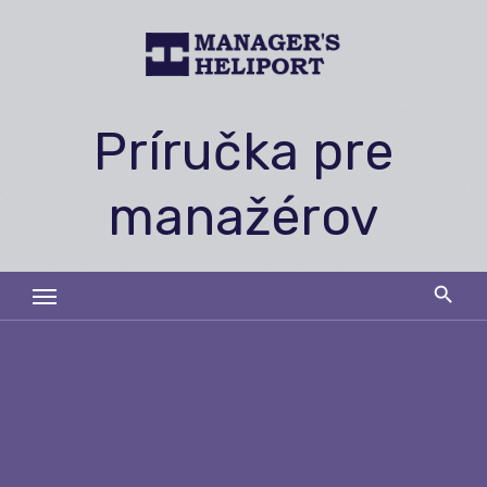
Skip
to
content
Príručka pre
manažérov