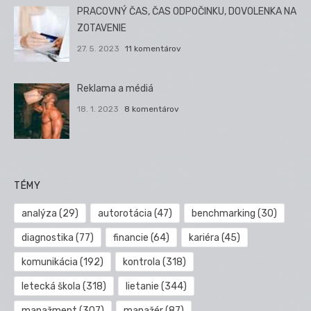
PRACOVNÝ ČAS, ČAS ODPOČINKU, DOVOLENKA NA
ZOTAVENIE
27. 5. 2023
11 komentárov
Reklama a médiá
18. 1. 2023
8 komentárov
TÉMY
analýza
(29)
autorotácia
(47)
benchmarking
(30)
diagnostika
(77)
financie
(64)
kariéra
(45)
komunikácia
(192)
kontrola
(318)
letecká škola
(318)
lietanie
(344)
manažment
(307)
manažér
(87)