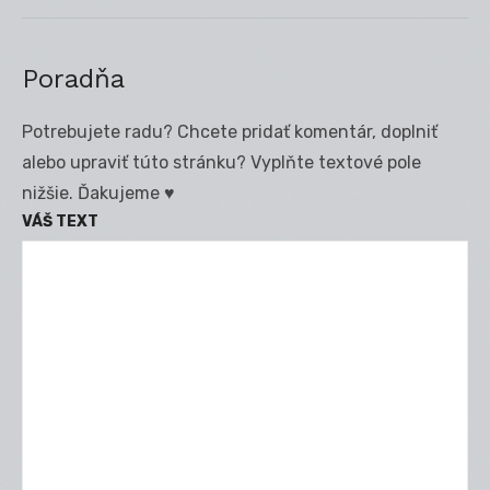
Poradňa
Potrebujete radu? Chcete pridať komentár, doplniť
alebo upraviť túto stránku? Vyplňte textové pole
nižšie. Ďakujeme ♥
VÁŠ TEXT