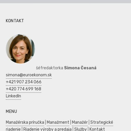
KONTAKT
šéfredaktorka
Simona Česaná
simona@euroekonom.sk
+421 907 234 066
+420 774 699 168
LinkedIn
MENU
Manažérska príručka
|
Manažment
|
Manažér
|
Strategické
riadenie
|
Riadenie výroby a predaja
|
Služby
|
Kontakt