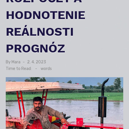
HODNOTENIE
REÁLNOSTI
PROGNÓZ
By
Mara
Posted
2. 4. 2023
on
Time to Read:
-
words