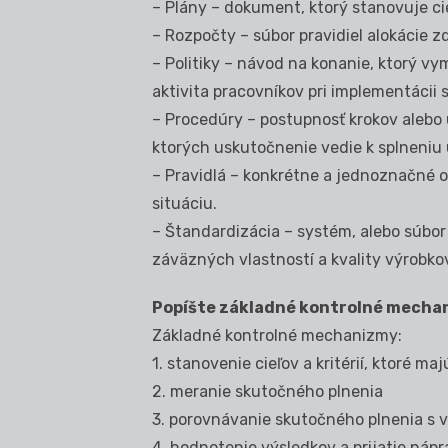
– Plány – dokument, ktorý stanovuje ci
– Rozpočty – súbor pravidiel alokácie zd
– Politiky – návod na konanie, ktorý v
aktivita pracovníkov pri implementácii s
– Procedúry – postupnosť krokov alebo 
ktorých uskutočnenie vedie k splneniu u
– Pravidlá – konkrétne a jednoznačné 
situáciu.
– Štandardizácia – systém, alebo súbor
záväzných vlastností a kvality výrobko
Popíšte základné kontrolné mechan
Základné kontrolné mechanizmy:
1. stanovenie cieľov a kritérií, ktoré ma
2. meranie skutočného plnenia
3. porovnávanie skutočného plnenia s v
4. hodnotenie výsledkov a prijatie nápr