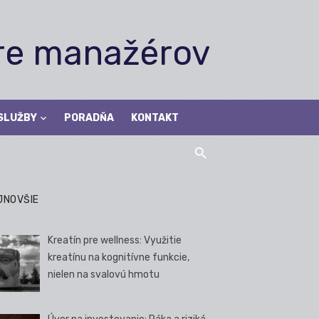
pre manažérov
SLUŽBY
PORADŇA
KONTAKT
JNOVŠIE
Kreatín pre wellness: Využitie
kreatínu na kognitívne funkcie,
nielen na svalovú hmotu