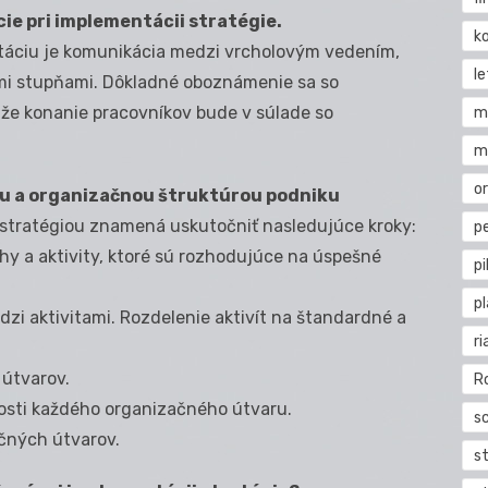
e pri implementácii stratégie.
k
áciu je komunikácia medzi vrcholovým vedením,
l
imi stupňami. Dôkladné oboznámenie sa so
, že konanie pracovníkov bude v súlade so
m
m
o
ou a organizačnou štruktúrou podniku
 stratégiou znamená uskutočniť nasledujúce kroky:
pe
ohy a aktivity, ktoré sú rozhodujúce na úspešné
pi
p
zi aktivitami. Rozdelenie aktivít na štandardné a
ri
 útvarov.
R
losti každého organizačného útvaru.
s
čných útvarov.
st