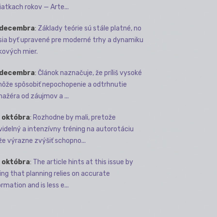
iatkach rokov — Arte...
 decembra
:
Základy teórie sú stále platné, no
ia byť upravené pre moderné trhy a dynamiku
kových mier.
 decembra
:
Článok naznačuje, že príliš vysoké
môže spôsobiť nepochopenie a odtrhnutie
ažéra od záujmov a ...
 októbra
:
Rozhodne by mali, pretože
videlný a intenzívny tréning na autorotáciu
e výrazne zvýšiť schopno...
 októbra
:
The article hints at this issue by
ing that planning relies on accurate
rmation and is less e...