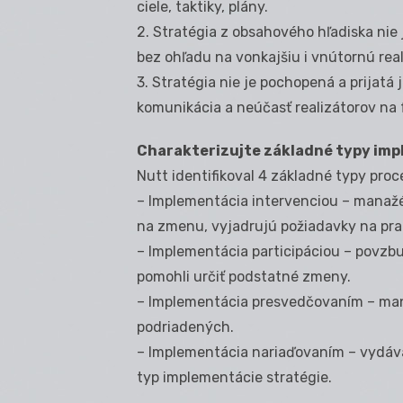
ciele, taktiky, plány.
2. Stratégia z obsahového hľadiska nie
bez ohľadu na vonkajšiu i vnútornú real
3. Stratégia nie je pochopená a prijatá 
komunikácia a neúčasť realizátorov na 
Charakterizujte základné typy im
Nutt identifikoval 4 základné typy pro
– Implementácia intervenciou – manažér
na zmenu, vyjadrujú požiadavky na pr
– Implementácia participáciou – povzb
pomohli určiť podstatné zmeny.
– Implementácia presvedčovaním – mana
podriadených.
– Implementácia nariaďovaním – vydáva
typ implementácie stratégie.