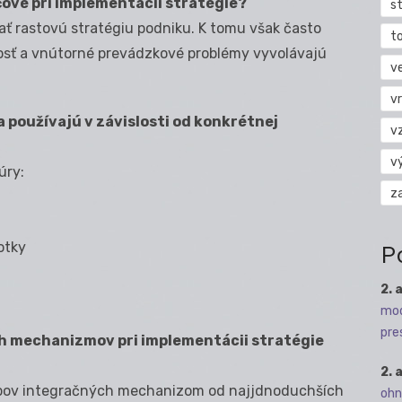
ové pri implementácii stratégie?
s
ť rastovú stratégiu podniku. K tomu však často
t
osť a vnútorné prevádzkové problémy vyvolávajú
v
vr
 používajú v závislosti od konkrétnej
v
v
úry:
z
otky
P
2. 
mod
pre
h mechanizmov pri implementácii stratégie
2. 
o typov integračných mechanizom od najjdnoduchších
ohn