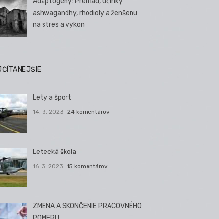
Adaptogény: Prehľad, účinky
ashwagandhy, rhodioly a ženšenu
na stres a výkon
JČÍTANEJŠIE
Lety a šport
14. 3. 2023
24 komentárov
Letecká škola
16. 3. 2023
15 komentárov
ZMENA A SKONČENIE PRACOVNÉHO
POMERU