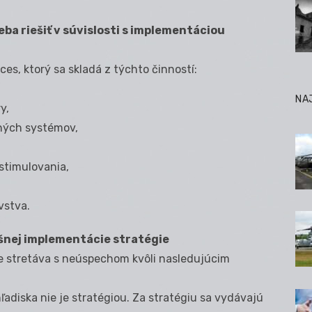
eba riešiť v súvislosti s implementáciou
es, ktorý sa skladá z týchto činností:
NA
y,
ných systémov,
stimulovania,
vstva.
šnej implementácie stratégie
ie stretáva s neúspechom kvôli nasledujúcim
adiska nie je stratégiou. Za stratégiu sa vydávajú