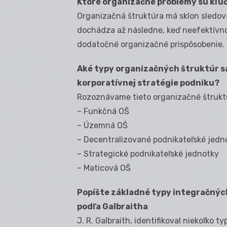
Ktoré organizačné problémy sú kľúč
Organizačná štruktúra má sklon sledova
dochádza až následne, keď neefektívn
dodatočné organizačné prispôsobenie.
Aké typy organizačných štruktúr sa
korporatívnej stratégie podniku?
Rozoznávame tieto organizačné štrukt
– Funkčná OŠ
– Územná OŠ
– Decentralizované podnikateľské jedn
– Strategické podnikateľské jednotky
– Maticová OŠ
Popíšte základné typy integračnýc
podľa Galbraitha
J. R. Galbraith, identifikoval niekoľk