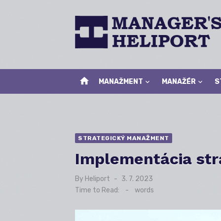
Skip
to
content
home
MANAŽMENT
MANAŽÉR
S
STRATEGICKÝ MANAŽMENT
Implementácia str
By
Heliport
Posted
3. 7. 2023
on
Time to Read:
-
words