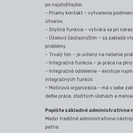
po najzložitejšie:
– Priamy kontakt – vytvorenie podmien
útvarov.
– Styčná funkcia – vytvára sa pri nára
– Účelový (dočasný)tím – sa zakladá vt
problémy.
– Trvalý tím – je určený na riešenie pr
– Integračná funkcia – je práca na plný
– Integračné oddelenie – existuje naj
integračných funkcií.
– Maticová organizácia – má v sebe za
deľbe práce, zložitých úlohách a menia
Popíšte základné administratívne 
Medzi tradičné administratívne nástro
patria: