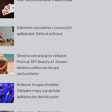
Úver na investovanie: Páka a riziká
Súkromie a povolenia v úverových
aplikáciách: Dátová ochrana
Slnečná ochrana aj vo výškach:
Prečo je SPF Beauty of Joseon
ideálnou voľbou nie len pre
cestovateľov
Reflexná terapia chodidiel:
Základné mapy a praktické
aplikácie pre domácu prax