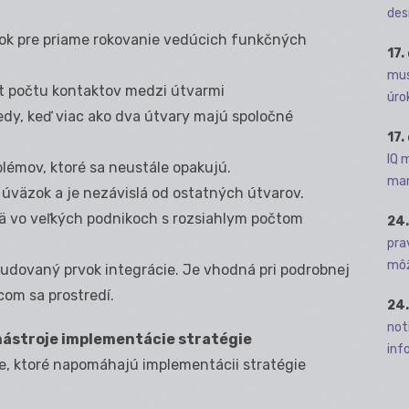
des
ok pre priame rokovanie vedúcich funkčných
17.
mus
st počtu kontaktov medzi útvarmi
úro
edy, keď viac ako dva útvary majú spoločné
17.
IQ 
oblémov, ktoré sa neustále opakujú.
man
 úväzok a je nezávislá od ostatných útvarov.
mä vo veľkých podnikoch s rozsiahlym počtom
24.
pra
môž
budovaný prvok integrácie. Je vhodná pri podrobnej
com sa prostredí.
24.
not
nástroje implementácie stratégie
info
je, ktoré napomáhajú implementácii stratégie