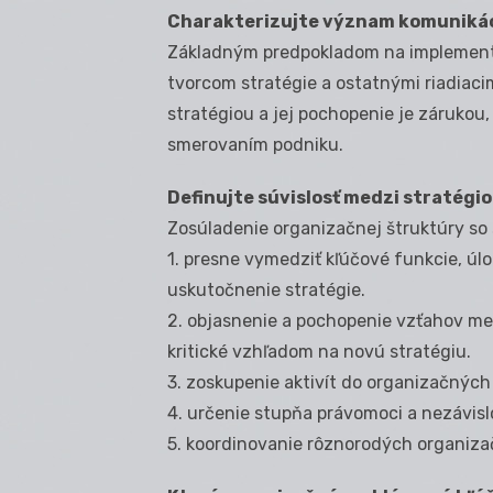
Charakterizujte význam komunikáci
Základným predpokladom na implement
tvorcom stratégie a ostatnými riadiac
stratégiou a jej pochopenie je zárukou
smerovaním podniku.
Definujte súvislosť medzi stratégi
Zosúladenie organizačnej štruktúry so
1. presne vymedziť kľúčové funkcie, úl
uskutočnenie stratégie.
2. objasnenie a pochopenie vzťahov med
kritické vzhľadom na novú stratégiu.
3. zoskupenie aktivít do organizačných
4. určenie stupňa právomoci a nezávis
5. koordinovanie rôznorodých organiza