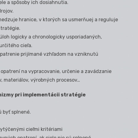
ele a spôsoby ich dosiahnutia.
rojov.
ymedzuje hranice, v ktorých sa usmerňuej a reguluje
tratégie.
úloh logicky a chronologicky usporiadaných,
rčitého cieľa.
opatrenie prijímané vzhľadom na vzniknutú
 opatrení na vypracovanie, určenie a zavádzanie
v, materiálov, výrobných procesov…
izmy pri implementácii stratégie
jú byť splnené.
ytýčenými cieľmi kritériami
avných opatrení, ak ciele nie sú splnené.