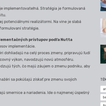
 je implementovateľná. Stratégia je formulovaná
itu.
jej potenciálnymi realizátormi. Na vine je slabá
formulovaní stratégie.
plementačných prístupov podľa Nutta
cesov implementácie.
i dohliadajú na celý proces zmeny, pripravujú ľudí
acovný výkon, navodzujú novú atmosféru.
udzujú tých, čo majú záujem o zmenu podniku, aby
žéri sa pokúšajú získať pre zmenu svojich
TÉ
a
jú smernice a nariadenia. Ide o najmenej úspešný
b
fi