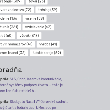
tratégie
(309)
tovar
(23)
ovaroznalectvo
(72)
tréning
(39)
edenie
(136)
visenie
(58)
tuľník
(361)
vzdelávanie
(63)
zlet
(60)
výcvik
(318)
ýcvik manažérov
(41)
výroba
(41)
amestnanci
(32)
ľudské zdroje
(59)
oradňa
apríla
:
SLS, Orion, laserová komunikácia,
erné systémy podpory života — toto je
sne ten futuristický b...
apríla
:
Sledujete NasaTV? Obrovský rachot,
ivý štart a ľudia letiaci k Mesiacu po