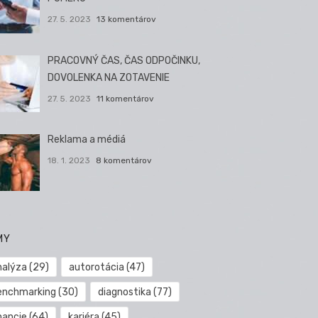
27. 5. 2023
13 komentárov
PRACOVNÝ ČAS, ČAS ODPOČINKU,
DOVOLENKA NA ZOTAVENIE
27. 5. 2023
11 komentárov
Reklama a médiá
18. 1. 2023
8 komentárov
MY
nalýza
(29)
autorotácia
(47)
enchmarking
(30)
diagnostika
(77)
nancie
(64)
kariéra
(45)