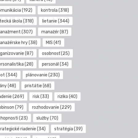
omunikácia
(192)
kontrola
(318)
etecká škola
(318)
lietanie
(344)
anažment
(307)
manažér
(87)
anažérske hry
(38)
MIS
(41)
rganizovanie
(87)
osobnosť
(25)
rsonalistika
(28)
personál
(34)
lot
(344)
plánovanie
(230)
lány
(48)
pristátie
(68)
adenie
(269)
risk
(33)
riziko
(40)
obinson
(79)
rozhodovanie
(229)
chopnosti
(23)
služby
(70)
rategické riadenie
(34)
stratégia
(39)