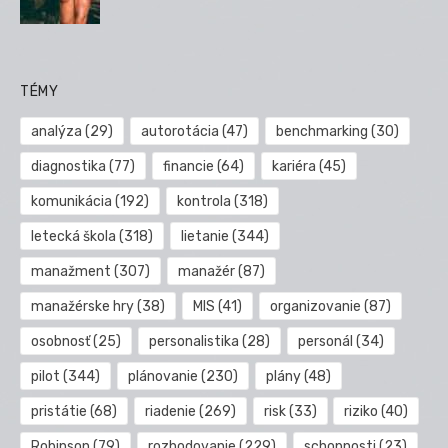
TÉMY
analýza
(29)
autorotácia
(47)
benchmarking
(30)
diagnostika
(77)
financie
(64)
kariéra
(45)
komunikácia
(192)
kontrola
(318)
letecká škola
(318)
lietanie
(344)
manažment
(307)
manažér
(87)
manažérske hry
(38)
MIS
(41)
organizovanie
(87)
osobnosť
(25)
personalistika
(28)
personál
(34)
pilot
(344)
plánovanie
(230)
plány
(48)
pristátie
(68)
riadenie
(269)
risk
(33)
riziko
(40)
Robinson
(79)
rozhodovanie
(229)
schopnosti
(23)