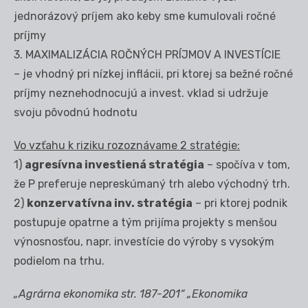
jednorázový príjem ako keby sme kumulovali ročné
príjmy
3. MAXIMALIZÁCIA ROČNÝCH PRÍJMOV A INVESTÍCIE
– je vhodný pri nízkej inflácii, pri ktorej sa bežné ročné
príjmy neznehodnocujú a invest. vklad si udržuje
svoju pôvodnú hodnotu
Vo vzťahu k riziku rozoznávame 2 stratégie:
1)
agresívna investiená stratégia
– spočíva v tom,
že P preferuje nepreskúmaný trh alebo východný trh.
2)
konzervatívna inv. stratégia
– pri ktorej podnik
postupuje opatrne a tým prijíma projekty s menšou
výnosnosťou, napr. investície do výroby s vysokým
podielom na trhu.
„Agrárna ekonomika str. 187-201“ „Ekonomika