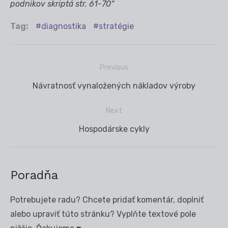
podnikov skriptá str. 61-70“
Tag:
diagnostika
stratégie
Previous
Navigácia
Previous
Návratnosť vynaložených nákladov výroby
v
post:
článku
Next
Next
Hospodárske cykly
post:
Poradňa
Potrebujete radu? Chcete pridať komentár, doplniť
alebo upraviť túto stránku? Vyplňte textové pole