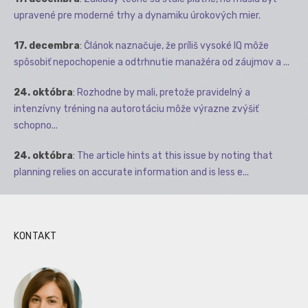
upravené pre moderné trhy a dynamiku úrokových mier.
17. decembra
:
Článok naznačuje, že príliš vysoké IQ môže
spôsobiť nepochopenie a odtrhnutie manažéra od záujmov a ...
24. októbra
:
Rozhodne by mali, pretože pravidelný a
intenzívny tréning na autorotáciu môže výrazne zvýšiť
schopno...
24. októbra
:
The article hints at this issue by noting that
planning relies on accurate information and is less e...
KONTAKT