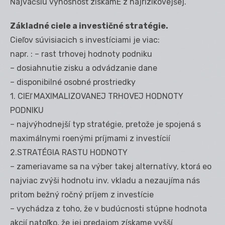
Najväčšiu výnosnosť získamE z najrizikovejšej.
Základné ciele a investičné stratégie.
Cieľov súvisiacich s investíciami je viac:
napr. : – rast trhovej hodnoty podniku
– dosiahnutie zisku a odvádzanie dane
– disponibilné osobné prostriedky
1. CIEľ MAXIMALIZOVANEJ TRHOVEJ HODNOTY
PODNIKU
– najvýhodnejší typ stratégie, pretože je spojená s
maximálnymi roenými príjmami z investícií
2.STRATÉGIA RASTU HODNOTY
– zameriavame sa na výber takej alternatívy, ktorá eo
najviac zvýši hodnotu inv. vkladu a nezaujíma nás
pritom bežný ročný príjem z investície
– vychádza z toho, že v budúcnosti stúpne hodnota
akcií natoľko, že jej predajom získame vyšší