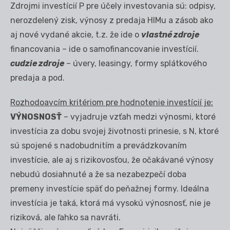
Zdrojmi investícií P pre účely investovania sú: odpisy,
nerozdelený zisk, výnosy z predaja HIMu a zásob ako
aj nové vydané akcie, t.z. že ide o
vlastné zdroje
financovania – ide o samofinancovanie investícií.
cudzie zdroje
– úvery, leasingy, formy splátkového
predaja a pod.
Rozhodoavcím kritériom pre hodnotenie investícií je:
VÝNOSNOSŤ
– vyjadruje vzťah medzi výnosmi, ktoré
investícia za dobu svojej životnosti prinesie, s N, ktoré
sú spojené s nadobudnitím a prevádzkovaním
investície, ale aj s rizikovosťou, že očakávané výnosy
nebudú dosiahnuté a že sa nezabezpečí doba
premeny investície späť do peňažnej formy. Ideálna
investícia je taká, ktorá má vysokú výnosnosť, nie je
riziková, ale ľahko sa navráti.