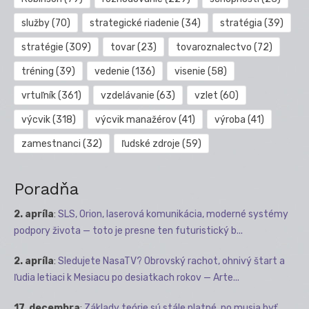
služby
(70)
strategické riadenie
(34)
stratégia
(39)
stratégie
(309)
tovar
(23)
tovaroznalectvo
(72)
tréning
(39)
vedenie
(136)
visenie
(58)
vrtuľník
(361)
vzdelávanie
(63)
vzlet
(60)
výcvik
(318)
výcvik manažérov
(41)
výroba
(41)
zamestnanci
(32)
ľudské zdroje
(59)
Poradňa
2. apríla
:
SLS, Orion, laserová komunikácia, moderné systémy
podpory života — toto je presne ten futuristický b...
2. apríla
:
Sledujete NasaTV? Obrovský rachot, ohnivý štart a
ľudia letiaci k Mesiacu po desiatkach rokov — Arte...
17. decembra
:
Základy teórie sú stále platné, no musia byť