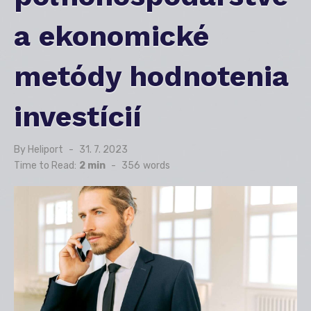
a ekonomické
metódy hodnotenia
investícií
By
Heliport
Posted
31. 7. 2023
on
Time to Read:
2 min
-
356
words