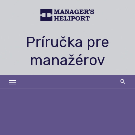
Skip
to
content
Príručka pre
manažérov