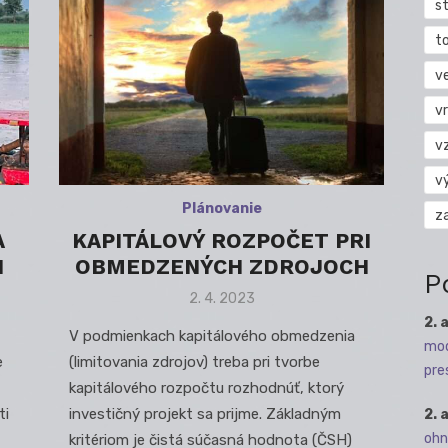
s
t
v
vr
v
v
Plánovanie
z
A
KAPITÁLOVÝ ROZPOČET PRI
I
OBMEDZENÝCH ZDROJOCH
P
Posted
2. 4. 2023
on
2. 
V podmienkach kapitálového obmedzenia
mod
e
(limitovania zdrojov) treba pri tvorbe
pre
kapitálového rozpočtu rozhodnúť, ktorý
ti
investičný projekt sa prijme. Základným
2. 
ohn
kritériom je čistá súčasná hodnota (ČSH)