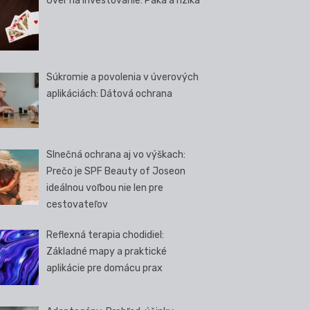
Úver na investovanie: Páka a riziká
Súkromie a povolenia v úverových
aplikáciách: Dátová ochrana
Slnečná ochrana aj vo výškach:
Prečo je SPF Beauty of Joseon
ideálnou voľbou nie len pre
cestovateľov
Reflexná terapia chodidiel:
Základné mapy a praktické
aplikácie pre domácu prax