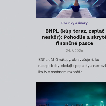
Pôžičky a úvery
BNPL (kúp teraz, zaplať
neskôr): Pohodlie a skryt
finančné pasce
Posted
24. 7. 2026
on
BNPL uľahčí nákupy, ale zvyšuje riziko
nadspotreby; sledujte poplatky a nastav
limity v osobnom rozpočte.