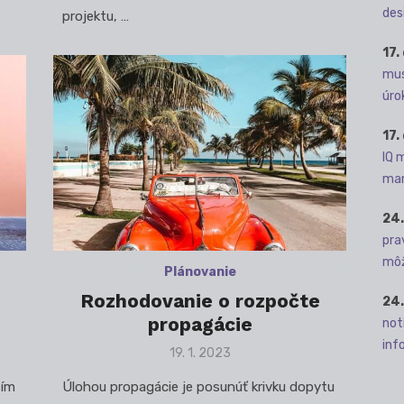
des
projektu, …
17.
mus
úro
17.
IQ 
man
24.
pra
môž
Plánovanie
e
Rozhodovanie o rozpočte
24.
propagácie
not
info
Posted
19. 1. 2023
on
tím
Úlohou propagácie je posunúť krivku dopytu