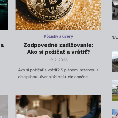
Pôžičky a úvery
NA
 a
Zodpovedné zadlžovanie:
Ako si požičať a vrátiť?
Posted
19. 2. 2026
on
Ako si požičať a vrátiť? S plánom, rezervou a
disciplínou—úver slúži cieľu, nie opačne.