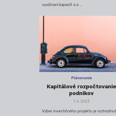
využívaní kapacít a o …
Plánovanie
Kapitálové rozpočtovani
podnikov
Posted
1. 4. 2023
on
Výber investičného projektu je rozhodnu