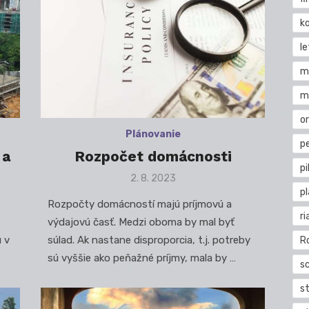
k
l
m
m
o
Plánovanie
pe
 a
Rozpočet domácnosti
pi
Posted
2. 8. 2023
on
p
Rozpočty domácností majú príjmovú a
ri
výdajovú časť. Medzi oboma by mal byť
u v
súlad. Ak nastane disproporcia, t.j. potreby
R
sú vyššie ako peňažné príjmy, mala by …
s
st