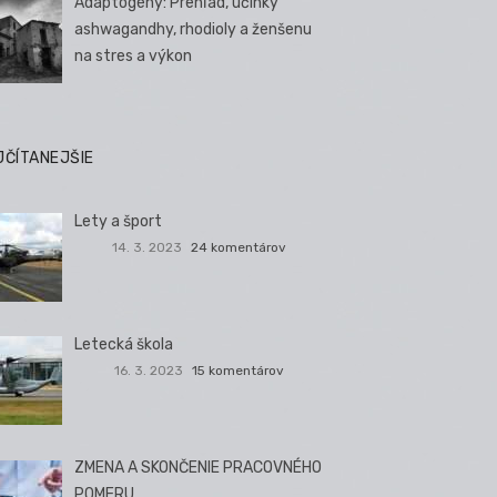
Adaptogény: Prehľad, účinky
ashwagandhy, rhodioly a ženšenu
na stres a výkon
JČÍTANEJŠIE
Lety a šport
14. 3. 2023
24 komentárov
Letecká škola
16. 3. 2023
15 komentárov
ZMENA A SKONČENIE PRACOVNÉHO
POMERU