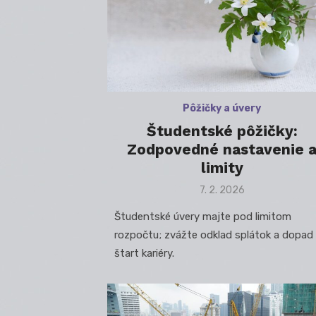
Pôžičky a úvery
Študentské pôžičky:
Zodpovedné nastavenie 
limity
Posted
7. 2. 2026
on
Študentské úvery majte pod limitom
rozpočtu; zvážte odklad splátok a dopad
štart kariéry.