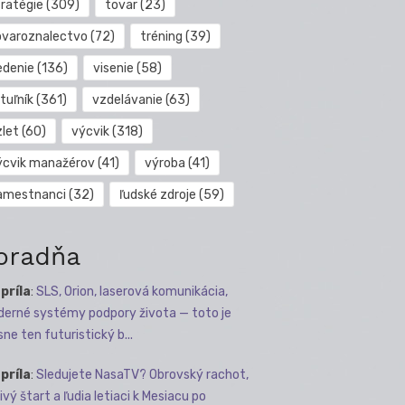
tratégie
(309)
tovar
(23)
ovaroznalectvo
(72)
tréning
(39)
edenie
(136)
visenie
(58)
tuľník
(361)
vzdelávanie
(63)
zlet
(60)
výcvik
(318)
ýcvik manažérov
(41)
výroba
(41)
amestnanci
(32)
ľudské zdroje
(59)
oradňa
apríla
:
SLS, Orion, laserová komunikácia,
erné systémy podpory života — toto je
sne ten futuristický b...
apríla
:
Sledujete NasaTV? Obrovský rachot,
ivý štart a ľudia letiaci k Mesiacu po