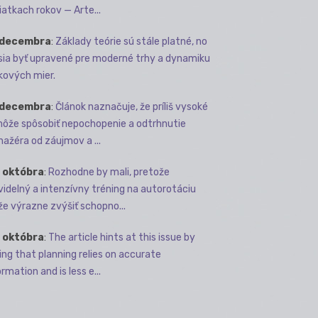
iatkach rokov — Arte...
 decembra
:
Základy teórie sú stále platné, no
ia byť upravené pre moderné trhy a dynamiku
kových mier.
 decembra
:
Článok naznačuje, že príliš vysoké
môže spôsobiť nepochopenie a odtrhnutie
ažéra od záujmov a ...
 októbra
:
Rozhodne by mali, pretože
videlný a intenzívny tréning na autorotáciu
e výrazne zvýšiť schopno...
 októbra
:
The article hints at this issue by
ing that planning relies on accurate
rmation and is less e...