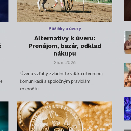
Pôžičky a úvery
Alternatívy k úveru:
é
Prenájom, bazár, odklad
nákupu
Posted
25. 6. 2026
on
Úver a vzťahy zvládnete vďaka otvorenej
te
komunikácii a spoločným pravidlám
rozpočtu.