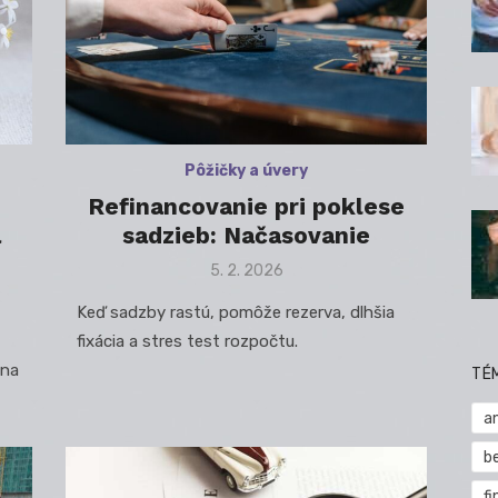
Pôžičky a úvery
Refinancovanie pri poklese
a
sadzieb: Načasovanie
Posted
5. 2. 2026
on
Keď sadzby rastú, pomôže rezerva, dlhšia
fixácia a stres test rozpočtu.
 na
TÉ
a
b
fi