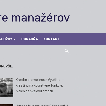
pre manažérov
SLUŽBY
PORADŇA
KONTAKT
JNOVŠIE
Kreatín pre wellness: Využitie
kreatínu na kognitívne funkcie,
nielen na svalovú hmotu