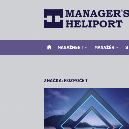
Skip
to
content
home
MANAŽMENT
MANAŽÉR
S
ZNAČKA:
ROZPOČET