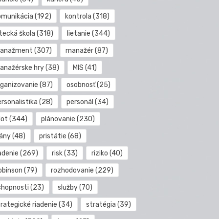
omunikácia
(192)
kontrola
(318)
etecká škola
(318)
lietanie
(344)
anažment
(307)
manažér
(87)
anažérske hry
(38)
MIS
(41)
rganizovanie
(87)
osobnosť
(25)
rsonalistika
(28)
personál
(34)
lot
(344)
plánovanie
(230)
lány
(48)
pristátie
(68)
adenie
(269)
risk
(33)
riziko
(40)
obinson
(79)
rozhodovanie
(229)
chopnosti
(23)
služby
(70)
rategické riadenie
(34)
stratégia
(39)