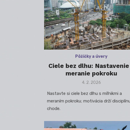
Pôžičky a úvery
Ciele bez dlhu: Nastavenie
meranie pokroku
Posted
4. 2. 2026
on
Nastavte si ciele bez dlhu s míľnikmi a
meraním pokroku; motivácia drží disciplín
chode.