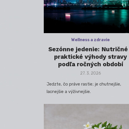
Wellness a zdravie
Sezónne jedenie: Nutričné
praktické výhody stravy
podľa ročných období
Posted
27. 3. 2026
on
Jedzte, čo práve rastie; je chutnejšie,
lacnejšie a výživnejšie.