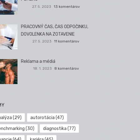
27. 5. 2023
13 komentárov
PRACOVNÝ ČAS, ČAS ODPOČINKU,
DOVOLENKA NA ZOTAVENIE
27. 5. 2023
11 komentárov
Reklama a médiá
18. 1. 2023
8 komentárov
MY
nalýza
(29)
autorotácia
(47)
enchmarking
(30)
diagnostika
(77)
nancie
(64)
kariéra
(45)