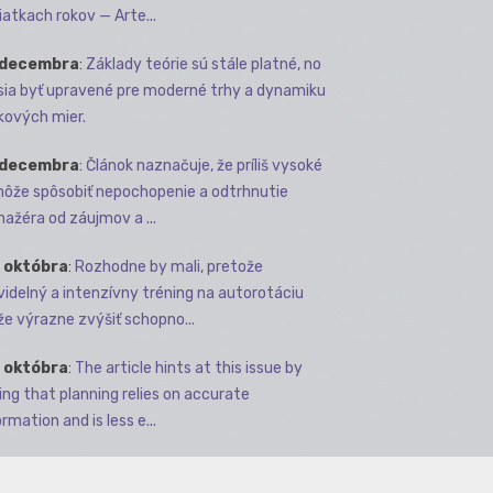
iatkach rokov — Arte...
 decembra
:
Základy teórie sú stále platné, no
ia byť upravené pre moderné trhy a dynamiku
kových mier.
 decembra
:
Článok naznačuje, že príliš vysoké
môže spôsobiť nepochopenie a odtrhnutie
ažéra od záujmov a ...
 októbra
:
Rozhodne by mali, pretože
videlný a intenzívny tréning na autorotáciu
e výrazne zvýšiť schopno...
 októbra
:
The article hints at this issue by
ing that planning relies on accurate
rmation and is less e...