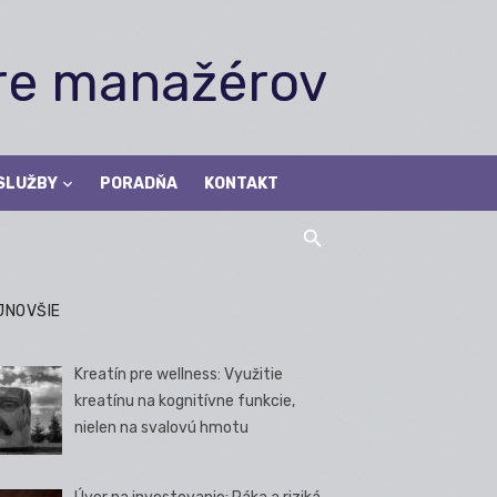
pre manažérov
SLUŽBY
PORADŇA
KONTAKT
JNOVŠIE
Kreatín pre wellness: Využitie
kreatínu na kognitívne funkcie,
nielen na svalovú hmotu