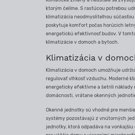
ktorým čelíme. S rastúcou potrebou udr
klimatizácia neodmysliteľnou súčasťou
poskytuje komfort počas horúcich letný
energetickú efektívnosť budov. V tomt
klimatizácie v domoch a bytoch.
Klimatizácia v domoc
Klimatizácia v domoch umožňuje udržia
regulovať vlhkosť vzduchu. Moderné kl
energeticky efektívne a šetrili náklady 
domácnosti, vrátane okenných jednotiek
Okenné jednotky sú vhodné pre menšie 
systémy pozostávajú z vnútorných jedn
jednotky, ktorá odpadáva na vonkajšiu 