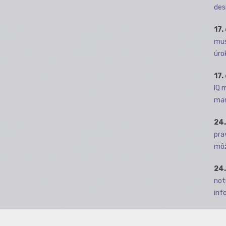
des
17.
mus
úro
17.
IQ 
man
24.
pra
môž
24.
not
info