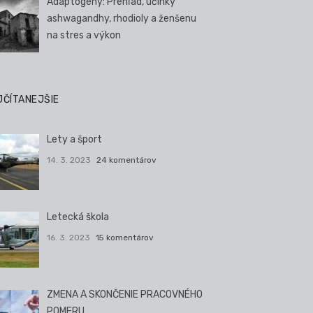
Adaptogény: Prehľad, účinky
ashwagandhy, rhodioly a ženšenu
na stres a výkon
JČÍTANEJŠIE
Lety a šport
14. 3. 2023
24 komentárov
Letecká škola
16. 3. 2023
15 komentárov
ZMENA A SKONČENIE PRACOVNÉHO
POMERU