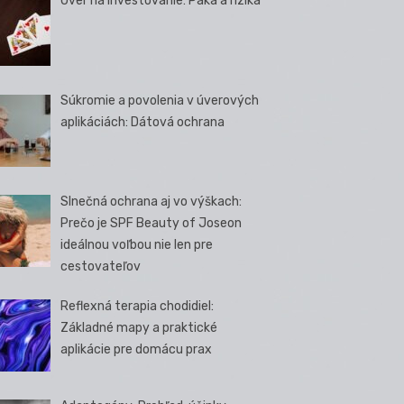
Úver na investovanie: Páka a riziká
Súkromie a povolenia v úverových
aplikáciách: Dátová ochrana
Slnečná ochrana aj vo výškach:
Prečo je SPF Beauty of Joseon
ideálnou voľbou nie len pre
cestovateľov
Reflexná terapia chodidiel:
Základné mapy a praktické
aplikácie pre domácu prax