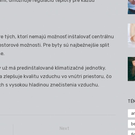
ami, umožňuje reguláciu teploty pre každú
re tých, ktorí nemajú možnosť inštalovať centrálnu
storové možnosti. Pre byty sú najbežnejšie split
e.
ž má predinštalované klimatizačné jednotky.
 zlepšuje kvalitu vzduchu vo vnútri priestoru, čo
ach s vysokou hladinou znečistenia vzduchu.
TÉ
a
b
Next
fi