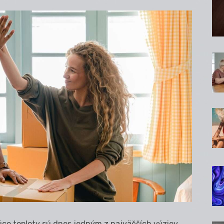
úce teploty sú dnes jedným z najväčších výziev,