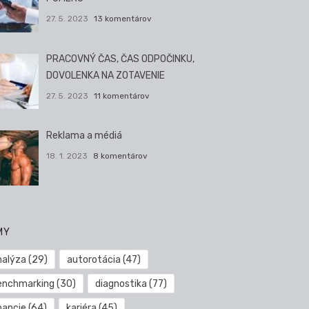
27. 5. 2023
13 komentárov
PRACOVNÝ ČAS, ČAS ODPOČINKU,
DOVOLENKA NA ZOTAVENIE
27. 5. 2023
11 komentárov
Reklama a médiá
18. 1. 2023
8 komentárov
MY
nalýza
(29)
autorotácia
(47)
enchmarking
(30)
diagnostika
(77)
nancie
(64)
kariéra
(45)