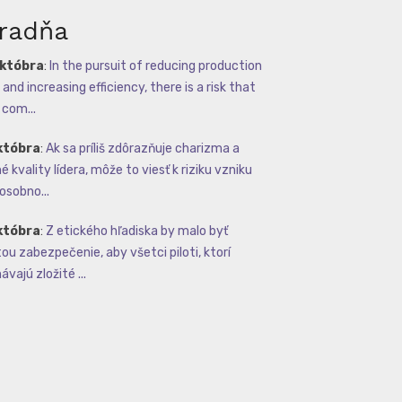
radňa
októbra
:
In the pursuit of reducing production
and increasing efficiency, there is a risk that
com...
któbra
:
Ak sa príliš zdôrazňuje charizma a
 kvality lídera, môže to viesť k riziku vzniku
osobno...
któbra
:
Z etického hľadiska by malo byť
tou zabezpečenie, aby všetci piloti, ktorí
vajú zložité ...