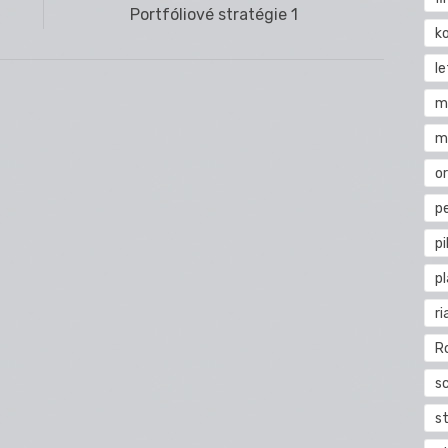
Next
Portfóliové stratégie 1
k
post:
l
m
m
o
pe
pi
p
ri
R
s
st