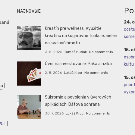
Po
NAJNOVŠIE
24. 
saná
Kreatín pre wellness: Využitie
costs 
kreatínu na kognitívne funkcie, nielen
some 
na svalovú hmotu
15. o
3. 8. 2026
Tomáš Hudák
No comments
osobné
Úver na investovanie: Páka a riziká
kultu 
2. 8. 2026
Lukáš Kroc
No comments
15. o
priori
ja
|
vykoná
Súkromie a povolenia v úverových
aplikáciách: Dátová ochrana
30. 7. 2026
Lukáš Kroc
No comments
WOT
|