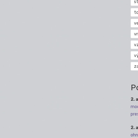
s
t
v
vr
v
v
z
P
2. 
mod
pre
2. 
ohn