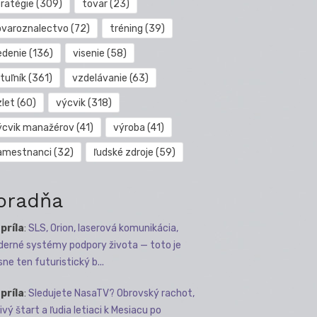
tratégie
(309)
tovar
(23)
ovaroznalectvo
(72)
tréning
(39)
edenie
(136)
visenie
(58)
tuľník
(361)
vzdelávanie
(63)
zlet
(60)
výcvik
(318)
ýcvik manažérov
(41)
výroba
(41)
amestnanci
(32)
ľudské zdroje
(59)
oradňa
apríla
:
SLS, Orion, laserová komunikácia,
erné systémy podpory života — toto je
sne ten futuristický b...
apríla
:
Sledujete NasaTV? Obrovský rachot,
ivý štart a ľudia letiaci k Mesiacu po