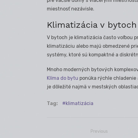
pre väčšie domy s viacerými miestnosť
miestnosť nezávisle.
Klimatizácia v bytoch
V bytoch je klimatizácia často voľbou p
klimatizáciu alebo majú obmedzené prie
systémy, ktoré sú kompaktné a diskrétn
Mnoho moderných bytových komplexov u
Klíma do bytu
ponúka rýchle chladenie a
je dôležité najmä v mestských oblasti
Tag:
klimatizácia
Previous