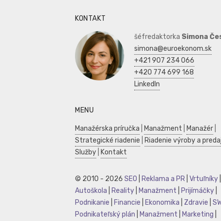
KONTAKT
šéfredaktorka
Simona Če
simona@euroekonom.sk
+421 907 234 066
+420 774 699 168
LinkedIn
MENU
Manažérska príručka
|
Manažment
|
Manažér
|
Strategické riadenie
|
Riadenie výroby a preda
Služby
|
Kontakt
© 2010 - 2026
SEO
|
Reklama a PR
|
Vrtuľníky
|
Autoškola
|
Reality
|
Manažment
|
Prijímáčky
|
Podnikanie
|
Financie
|
Ekonomika
|
Zdravie
|
S
Podnikateľský plán
|
Manažment
|
Marketing
|