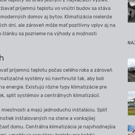
žiavať príjemnú teplotu vo vnútri budov sa stáva
 moderných domov aj bytov. Klimatizácia nielenže
ch dní, ale zároveň môže mať pozitívny vplyv aj na
o článku sa pozrieme na výhody a možnosti
NA
h
vať príjemnú teplotu počas celého roka a zároveň
imatizačné systémy sú navrhnuté tak, aby boli
na energie. Existujú rôzne typy klimatizácie pre
, split systémov a centrálnych klimatizácií.
miestnosti a majú jednoduchú inštaláciu. Split
otiek inštalovaných na stene a vonkajšej
časť domu. Centrálna klimatizácia je najvhodnejšia