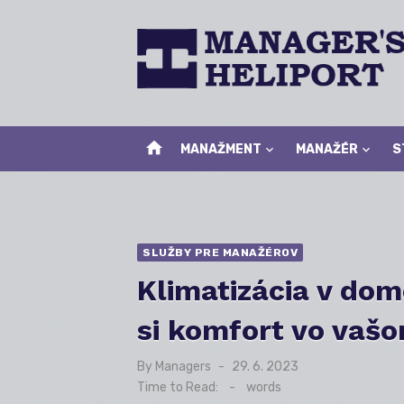
Skip
to
content
home
MANAŽMENT
MANAŽÉR
S
SLUŽBY PRE MANAŽÉROV
Klimatizácia v dom
si komfort vo vašo
By
Managers
Posted
29. 6. 2023
on
Time to Read:
-
words