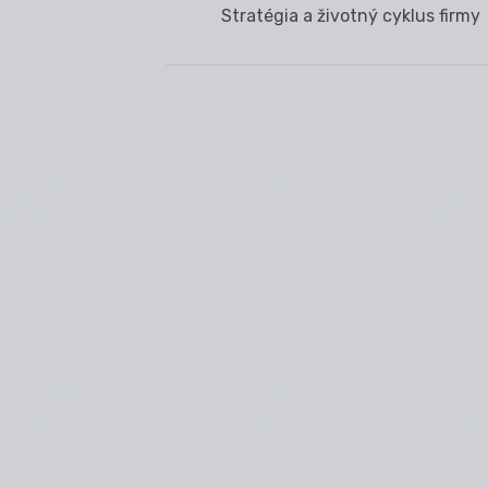
Navigácia
Previous
Stratégia a životný cyklus firmy
v
post:
článku