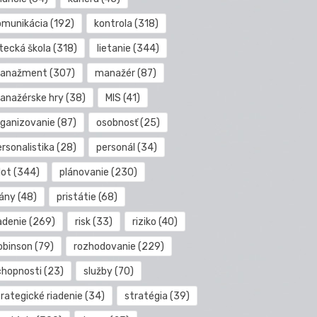
omunikácia
(192)
kontrola
(318)
etecká škola
(318)
lietanie
(344)
anažment
(307)
manažér
(87)
anažérske hry
(38)
MIS
(41)
rganizovanie
(87)
osobnosť
(25)
rsonalistika
(28)
personál
(34)
lot
(344)
plánovanie
(230)
lány
(48)
pristátie
(68)
adenie
(269)
risk
(33)
riziko
(40)
obinson
(79)
rozhodovanie
(229)
chopnosti
(23)
služby
(70)
rategické riadenie
(34)
stratégia
(39)