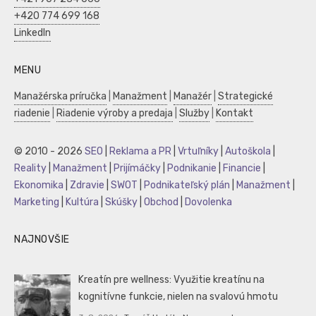
+420 774 699 168
LinkedIn
MENU
Manažérska príručka
|
Manažment
|
Manažér
|
Strategické
riadenie
|
Riadenie výroby a predaja
|
Služby
|
Kontakt
© 2010 - 2026
SEO
|
Reklama a PR
|
Vrtuľníky
|
Autoškola
|
Reality
|
Manažment
|
Prijímáčky
|
Podnikanie
|
Financie
|
Ekonomika
|
Zdravie
|
SWOT
|
Podnikateľský plán
|
Manažment
|
Marketing
|
Kultúra
|
Skúšky
|
Obchod
|
Dovolenka
NAJNOVŠIE
Kreatín pre wellness: Využitie kreatínu na
kognitívne funkcie, nielen na svalovú hmotu