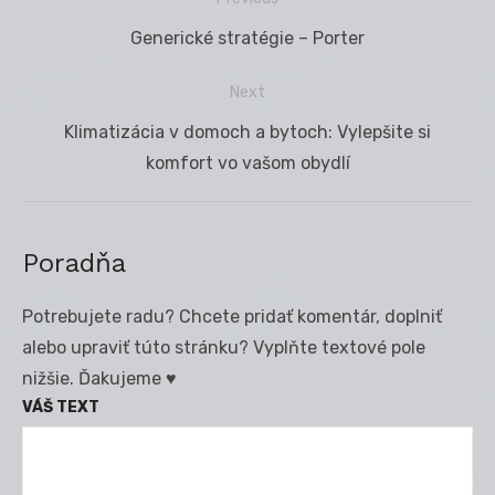
Navigácia
Previous
Generické stratégie – Porter
v
post:
článku
Next
Next
Klimatizácia v domoch a bytoch: Vylepšite si
post:
komfort vo vašom obydlí
Poradňa
Potrebujete radu? Chcete pridať komentár, doplniť
alebo upraviť túto stránku? Vyplňte textové pole
nižšie. Ďakujeme ♥
VÁŠ TEXT