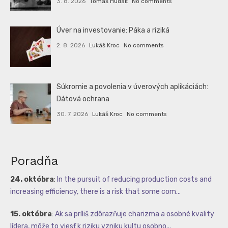
3. 8. 2026
Tomáš Hudák
No comments
Úver na investovanie: Páka a riziká
2. 8. 2026
Lukáš Kroc
No comments
Súkromie a povolenia v úverových aplikáciách:
Dátová ochrana
30. 7. 2026
Lukáš Kroc
No comments
Poradňa
24. októbra
:
In the pursuit of reducing production costs and
increasing efficiency, there is a risk that some com...
15. októbra
:
Ak sa príliš zdôrazňuje charizma a osobné kvality
lídera, môže to viesť k riziku vzniku kultu osobno...