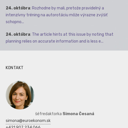
24. októbra
:
Rozhodne by mali, pretože pravidelný a
intenzívny tréning na autorotáciu môže výrazne zvýšiť
schopno...
24. októbra
:
The article hints at this issue by noting that
planning relies on accurate information and is less e...
KONTAKT
šéfredaktorka
Simona Česaná
simona@euroekonom.sk
+421 907 234 066