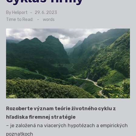
By
Heliport
Posted
29. 6. 2023
on
Time to Read:
-
words
Rozoberte význam teórie životného cyklu z
hľadiska firemnej stratégie
– je založená na viacerých hypotézach a empirických
poznatkoch