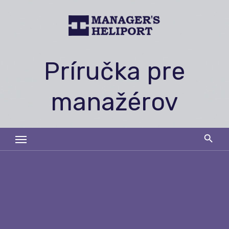
Skip
to
content
Príručka pre
manažérov