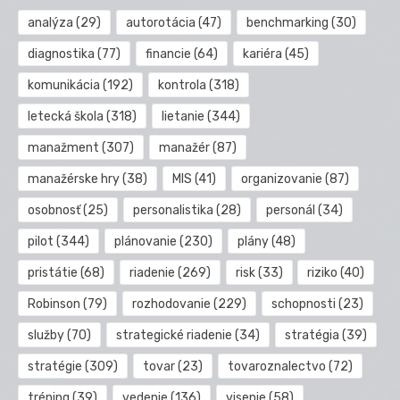
analýza
(29)
autorotácia
(47)
benchmarking
(30)
diagnostika
(77)
financie
(64)
kariéra
(45)
komunikácia
(192)
kontrola
(318)
letecká škola
(318)
lietanie
(344)
manažment
(307)
manažér
(87)
manažérske hry
(38)
MIS
(41)
organizovanie
(87)
osobnosť
(25)
personalistika
(28)
personál
(34)
pilot
(344)
plánovanie
(230)
plány
(48)
pristátie
(68)
riadenie
(269)
risk
(33)
riziko
(40)
Robinson
(79)
rozhodovanie
(229)
schopnosti
(23)
služby
(70)
strategické riadenie
(34)
stratégia
(39)
stratégie
(309)
tovar
(23)
tovaroznalectvo
(72)
tréning
(39)
vedenie
(136)
visenie
(58)