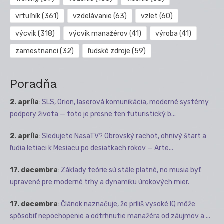
vrtuľník
(361)
vzdelávanie
(63)
vzlet
(60)
výcvik
(318)
výcvik manažérov
(41)
výroba
(41)
zamestnanci
(32)
ľudské zdroje
(59)
Poradňa
2. apríla
:
SLS, Orion, laserová komunikácia, moderné systémy
podpory života — toto je presne ten futuristický b...
2. apríla
:
Sledujete NasaTV? Obrovský rachot, ohnivý štart a
ľudia letiaci k Mesiacu po desiatkach rokov — Arte...
17. decembra
:
Základy teórie sú stále platné, no musia byť
upravené pre moderné trhy a dynamiku úrokových mier.
17. decembra
:
Článok naznačuje, že príliš vysoké IQ môže
spôsobiť nepochopenie a odtrhnutie manažéra od záujmov a ...