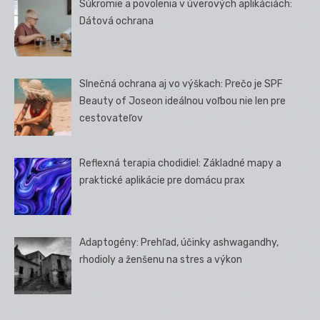
Súkromie a povolenia v úverových aplikáciách:
Dátová ochrana
Slnečná ochrana aj vo výškach: Prečo je SPF
Beauty of Joseon ideálnou voľbou nie len pre
cestovateľov
Reflexná terapia chodidiel: Základné mapy a
praktické aplikácie pre domácu prax
Adaptogény: Prehľad, účinky ashwagandhy,
rhodioly a ženšenu na stres a výkon