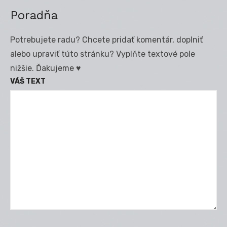
Poradňa
Potrebujete radu? Chcete pridať komentár, doplniť
alebo upraviť túto stránku? Vyplňte textové pole
nižšie. Ďakujeme ♥
VÁŠ TEXT