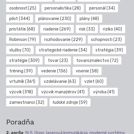
osobnosť
(25)
personalistika
(28)
personál
(34)
pilot
(344)
plánovanie
(230)
plány
(48)
pristátie
(68)
riadenie
(269)
risk
(33)
riziko
(40)
Robinson
(79)
rozhodovanie
(229)
schopnosti
(23)
služby
(70)
strategické riadenie
(34)
stratégia
(39)
stratégie
(309)
tovar
(23)
tovaroznalectvo
(72)
tréning
(39)
vedenie
(136)
visenie
(58)
vrtuľník
(361)
vzdelávanie
(63)
vzlet
(60)
výcvik
(318)
výcvik manažérov
(41)
výroba
(41)
zamestnanci
(32)
ľudské zdroje
(59)
Poradňa
2. apríla
:
SLS, Orion, laserová komunikácia, moderné systémy