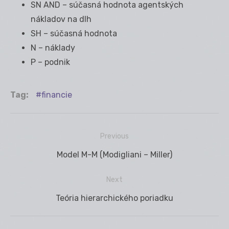
SN AND – súčasná hodnota agentských
nákladov na dlh
SH – súčasná hodnota
N – náklady
P – podnik
Tag:
financie
Previous
Navigácia
Previous
Model M-M (Modigliani – Miller)
v
post:
článku
Next
Next
Teória hierarchického poriadku
post: