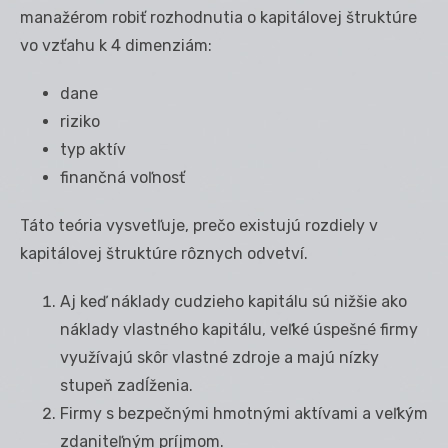
manažérom robiť rozhodnutia o kapitálovej štruktúre
vo vzťahu k 4 dimenziám:
dane
riziko
typ aktív
finančná voľnosť
Táto teória vysvetľuje, prečo existujú rozdiely v
kapitálovej štruktúre rôznych odvetví.
Aj keď náklady cudzieho kapitálu sú nižšie ako
náklady vlastného kapitálu, veľké úspešné firmy
využívajú skôr vlastné zdroje a majú nízky
stupeň zadĺženia.
Firmy s bezpečnými hmotnými aktívami a veľkým
zdaniteľným príjmom.