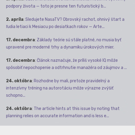
podpory života — toto je presne ten futuristický b...
2. apríla
:
Sledujete NasaTV? Obrovský rachot, ohnivý štart a
ľudia letiaci k Mesiacu po desiatkach rokov — Arte...
17. decembra
:
Základy teórie sú stále platné, no musia byť
upravené pre moderné trhy a dynamiku úrokových mier.
17. decembra
:
Článok naznačuje, že príliš vysoké IQ môže
spôsobiť nepochopenie a odtrhnutie manažéra od záujmov a ...
24. októbra
:
Rozhodne by mali, pretože pravidelný a
intenzívny tréning na autorotáciu môže výrazne zvýšiť
schopno...
24. októbra
:
The article hints at this issue by noting that
planning relies on accurate information and is less e...