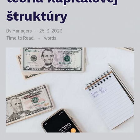
štruktúry
By
Managers
Posted
25. 3. 2023
on
Time to Read:
-
words