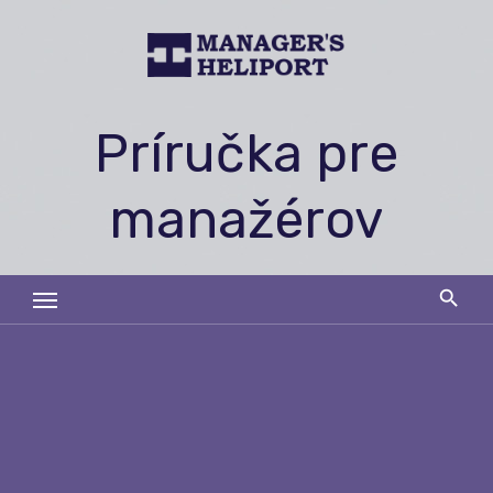
Skip
to
content
Príručka pre
manažérov