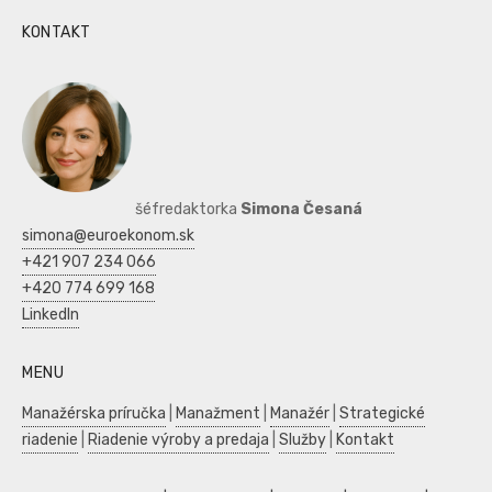
KONTAKT
šéfredaktorka
Simona Česaná
simona@euroekonom.sk
+421 907 234 066
+420 774 699 168
LinkedIn
MENU
Manažérska príručka
|
Manažment
|
Manažér
|
Strategické
riadenie
|
Riadenie výroby a predaja
|
Služby
|
Kontakt