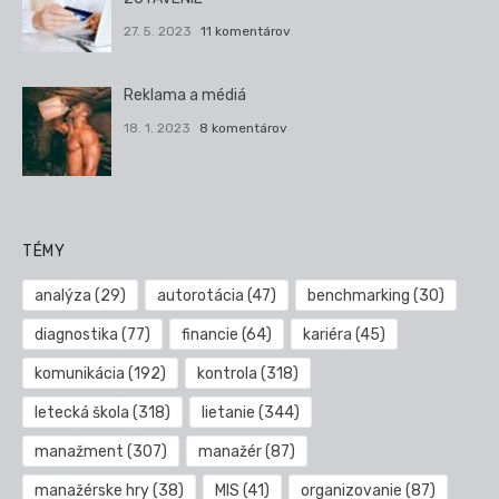
27. 5. 2023
11 komentárov
Reklama a médiá
18. 1. 2023
8 komentárov
TÉMY
analýza
(29)
autorotácia
(47)
benchmarking
(30)
diagnostika
(77)
financie
(64)
kariéra
(45)
komunikácia
(192)
kontrola
(318)
letecká škola
(318)
lietanie
(344)
manažment
(307)
manažér
(87)
manažérske hry
(38)
MIS
(41)
organizovanie
(87)