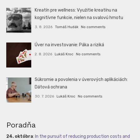
Kreatín pre wellness: Využitie kreatínu na
kognitívne funkcie, nielen na svalovú hmotu
3. 8. 2026
Tomáš Hudák
No comments
Úver na investovanie: Páka a riziká
2. 8. 2026
Lukáš Kroc
No comments
Súkromie a povolenia v úverových aplikáciách:
Dátová ochrana
30. 7. 2026
Lukáš Kroc
No comments
Poradňa
24. októbra
:
In the pursuit of reducing production costs and