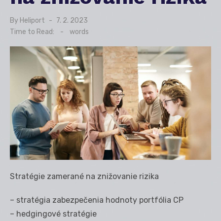
By
Heliport
Posted
7. 2. 2023
on
Time to Read:
-
words
Stratégie zamerané na znižovanie rizika
– stratégia zabezpečenia hodnoty portfólia CP
– hedgingové stratégie