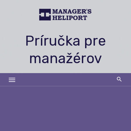
Skip
to
content
Príručka pre
manažérov