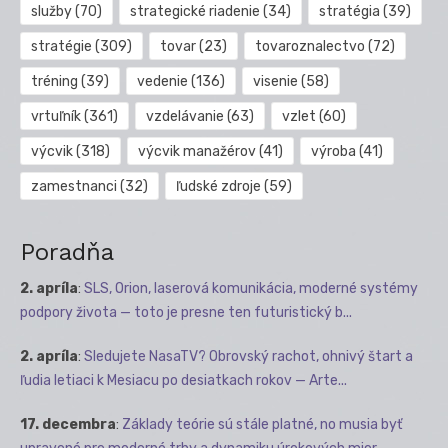
služby
(70)
strategické riadenie
(34)
stratégia
(39)
stratégie
(309)
tovar
(23)
tovaroznalectvo
(72)
tréning
(39)
vedenie
(136)
visenie
(58)
vrtuľník
(361)
vzdelávanie
(63)
vzlet
(60)
výcvik
(318)
výcvik manažérov
(41)
výroba
(41)
zamestnanci
(32)
ľudské zdroje
(59)
Poradňa
2. apríla
:
SLS, Orion, laserová komunikácia, moderné systémy
podpory života — toto je presne ten futuristický b...
2. apríla
:
Sledujete NasaTV? Obrovský rachot, ohnivý štart a
ľudia letiaci k Mesiacu po desiatkach rokov — Arte...
17. decembra
:
Základy teórie sú stále platné, no musia byť