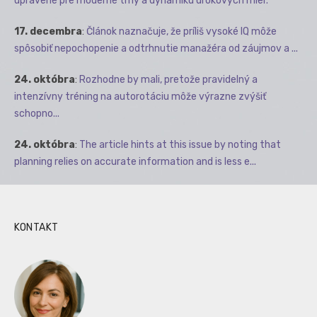
upravené pre moderné trhy a dynamiku úrokových mier.
17. decembra
:
Článok naznačuje, že príliš vysoké IQ môže
spôsobiť nepochopenie a odtrhnutie manažéra od záujmov a ...
24. októbra
:
Rozhodne by mali, pretože pravidelný a
intenzívny tréning na autorotáciu môže výrazne zvýšiť
schopno...
24. októbra
:
The article hints at this issue by noting that
planning relies on accurate information and is less e...
KONTAKT