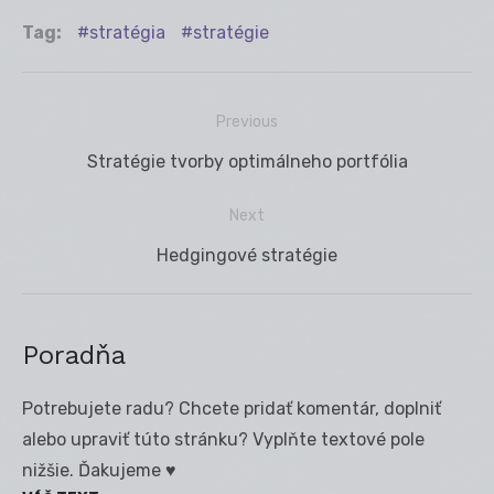
Tag:
stratégia
stratégie
Previous
Navigácia
Previous
Stratégie tvorby optimálneho portfólia
v
post:
článku
Next
Next
Hedgingové stratégie
post:
Poradňa
Potrebujete radu? Chcete pridať komentár, doplniť
alebo upraviť túto stránku? Vyplňte textové pole
nižšie. Ďakujeme ♥