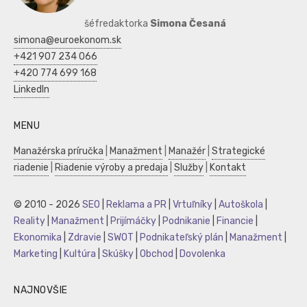
šéfredaktorka
Simona Česaná
simona@euroekonom.sk
+421 907 234 066
+420 774 699 168
LinkedIn
MENU
Manažérska príručka
|
Manažment
|
Manažér
|
Strategické
riadenie
|
Riadenie výroby a predaja
|
Služby
|
Kontakt
© 2010 - 2026
SEO
|
Reklama a PR
|
Vrtuľníky
|
Autoškola
|
Reality
|
Manažment
|
Prijímáčky
|
Podnikanie
|
Financie
|
Ekonomika
|
Zdravie
|
SWOT
|
Podnikateľský plán
|
Manažment
|
Marketing
|
Kultúra
|
Skúšky
|
Obchod
|
Dovolenka
NAJNOVŠIE