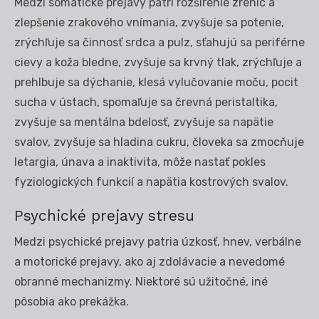
Medzi somatické prejavy patrí rozšírenie zreníc a
zlepšenie zrakového vnímania, zvyšuje sa potenie,
zrýchľuje sa činnosť srdca a pulz, sťahujú sa periférne
cievy a koža bledne, zvyšuje sa krvný tlak, zrýchľuje a
prehlbuje sa dýchanie, klesá vylučovanie moču, pocit
sucha v ústach, spomaľuje sa črevná peristaltika,
zvyšuje sa mentálna bdelosť, zvyšuje sa napätie
svalov, zvyšuje sa hladina cukru, človeka sa zmocňuje
letargia, únava a inaktivita, môže nastať pokles
fyziologických funkcií a napätia kostrových svalov.
Psychické prejavy stresu
Medzi psychické prejavy patria úzkosť, hnev, verbálne
a motorické prejavy, ako aj zdolávacie a nevedomé
obranné mechanizmy. Niektoré sú užitočné, iné
pôsobia ako prekážka.