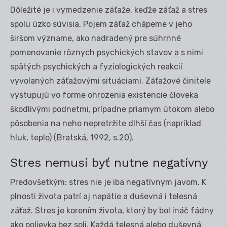
Dôležité je i vymedzenie záťaže, keďže záťaž a stres
spolu úzko súvisia. Pojem záťaž chápeme v jeho
širšom význame, ako nadradený pre súhrnné
pomenovanie rôznych psychických stavov a s nimi
spätých psychických a fyziologických reakcií
vyvolaných záťažovými situáciami. Záťažové činitele
vystupujú vo forme ohrozenia existencie človeka
škodlivými podnetmi, prípadne priamym útokom alebo
pôsobenia na neho nepretržite dlhší čas (napríklad
hluk, teplo) (Bratská, 1992, s.20).
Stres nemusí byť nutne negatívny
Predovšetkým: stres nie je iba negatívnym javom. K
plnosti života patrí aj napätie a duševná i telesná
záťaž. Stres je korením života, ktorý by bol ináč fádny
ako polievka bez soli. Každá telesná alebo duševná