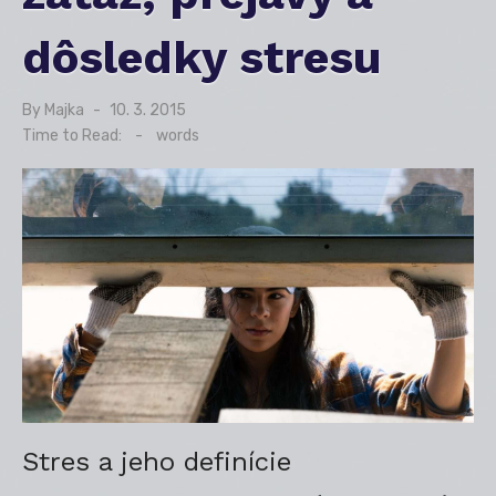
dôsledky stresu
By
Majka
Posted
10. 3. 2015
on
Time to Read:
-
words
Stres a jeho definície