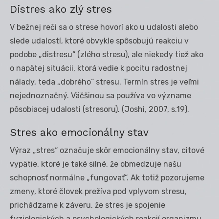
Distres ako zlý stres
V bežnej reči sa o strese hovorí ako u udalosti alebo
slede udalostí, ktoré obvykle spôsobujú reakciu v
podobe „distresu“ (zlého stresu), ale niekedy tiež ako
o napätej situácii, ktorá vedie k pocitu radostnej
nálady, teda „dobrého“ stresu. Termín stres je veľmi
nejednoznačný. Väčšinou sa používa vo význame
pôsobiacej udalosti (stresoru). (Joshi, 2007, s.19).
Stres ako emocionálny stav
Výraz „stres“ označuje skôr emocionálny stav, citové
vypätie, ktoré je také silné, že obmedzuje našu
schopnosť normálne „fungovať“. Ak totiž pozorujeme
zmeny, ktoré človek prežíva pod vplyvom stresu,
prichádzame k záveru, že stres je spojenie
fyziologických a psychologických reakcií organizmu