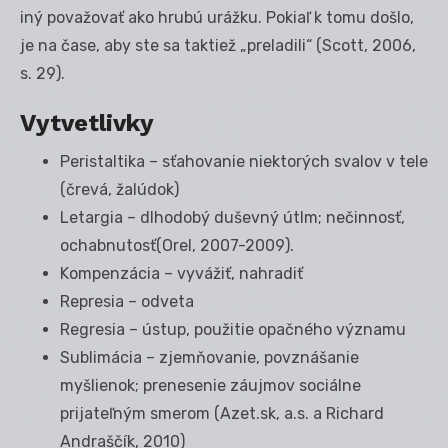
iný považovať ako hrubú urážku. Pokiaľ k tomu došlo,
je na čase, aby ste sa taktiež „preladili“ (Scott, 2006,
s. 29).
Vytvetlivky
Peristaltika – sťahovanie niektorých svalov v tele
(črevá, žalúdok)
Letargia – dlhodobý duševný útlm; nečinnosť,
ochabnutosť(Orel, 2007-2009).
Kompenzácia – vyvážiť, nahradiť
Represia – odveta
Regresia – ústup, použitie opačného významu
Sublimácia – zjemňovanie, povznášanie
myšlienok; prenesenie záujmov sociálne
prijateľným smerom (Azet.sk, a.s. a Richard
Andraščík, 2010)