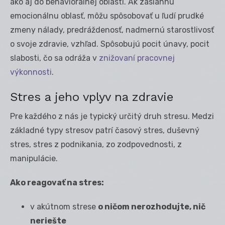
ako aj do behaviorálnej oblasti. Ak zasiahnu
emocionálnu oblasť, môžu spôsobovať u ľudí prudké
zmeny nálady, predráždenosť, nadmernú starostlivosť
o svoje zdravie, vzhľad. Spôsobujú pocit únavy, pocit
slabosti, čo sa odráža v
znižovaní pracovnej
výkonnosti
.
Stres a jeho vplyv na zdravie
Pre každého z nás je typický určitý druh stresu. Medzi
základné typy stresov patrí časový stres, duševný
stres, stres z podnikania, zo zodpovednosti, z
manipulácie.
Ako reagovať na stres:
v akútnom strese
o ničom nerozhodujte, nič
neriešte