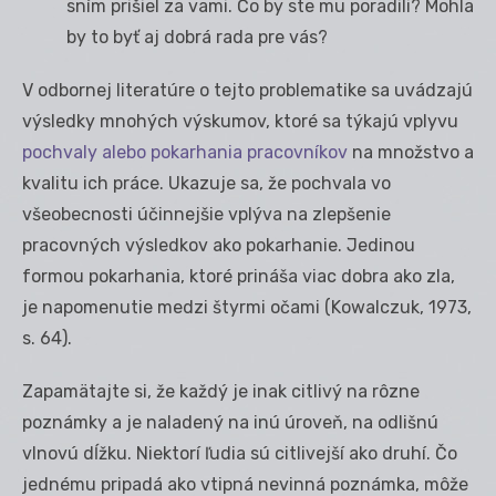
sním prišiel za vami. Čo by ste mu poradili? Mohla
by to byť aj dobrá rada pre vás?
V odbornej literatúre o tejto problematike sa uvádzajú
výsledky mnohých výskumov, ktoré sa týkajú vplyvu
pochvaly alebo pokarhania pracovníkov
na množstvo a
kvalitu ich práce. Ukazuje sa, že pochvala vo
všeobecnosti účinnejšie vplýva na zlepšenie
pracovných výsledkov ako pokarhanie. Jedinou
formou pokarhania, ktoré prináša viac dobra ako zla,
je napomenutie medzi štyrmi očami (Kowalczuk, 1973,
s. 64).
Zapamätajte si, že každý je inak citlivý na rôzne
poznámky a je naladený na inú úroveň, na odlišnú
vlnovú dĺžku. Niektorí ľudia sú citlivejší ako druhí. Čo
jednému pripadá ako vtipná nevinná poznámka, môže