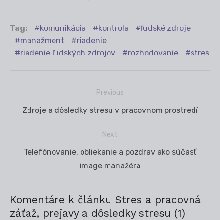
Tag:
komunikácia
kontrola
ľudské zdroje
manažment
riadenie
riadenie ľudských zdrojov
rozhodovanie
stres
Previous
Navigácia
Previous
Zdroje a dôsledky stresu v pracovnom prostredí
v
post:
článku
Next
Next
Telefónovanie, obliekanie a pozdrav ako súčasť
post:
image manažéra
Komentáre k článku Stres a pracovná
záťaž, prejavy a dôsledky stresu (1)