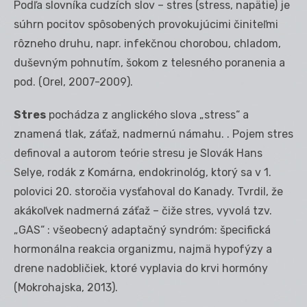
Podľa slovníka cudzích slov – stres (stress, napätie) je
súhrn pocitov spôsobených provokujúcimi činiteľmi
rôzneho druhu, napr. infekčnou chorobou, chladom,
duševným pohnutím, šokom z telesného poranenia a
pod. (Orel, 2007-2009).
Stres
pochádza z anglického slova „stress“ a
znamená tlak, záťaž, nadmernú námahu. . Pojem stres
definoval a autorom teórie stresu je Slovák Hans
Selye, rodák z Komárna, endokrinológ, ktorý sa v 1.
polovici 20. storočia vysťahoval do Kanady. Tvrdil, že
akákoľvek nadmerná záťaž – čiže stres, vyvolá tzv.
„GAS“ : všeobecný adaptačný syndróm: špecifická
hormonálna reakcia organizmu, najmä hypofýzy a
drene nadobličiek, ktoré vyplavia do krvi hormóny
(Mokrohajska, 2013).