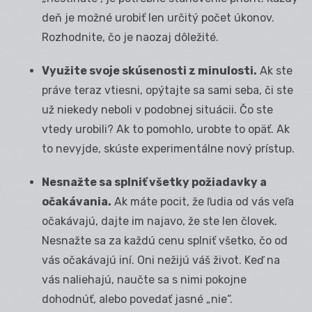
deň je možné urobiť len určitý počet úkonov.
Rozhodnite, čo je naozaj dôležité.
Využite svoje skúsenosti z minulosti.
Ak ste
práve teraz vtiesni, opýtajte sa sami seba, či ste
už niekedy neboli v podobnej situácii. Čo ste
vtedy urobili? Ak to pomohlo, urobte to opäť. Ak
to nevyjde, skúste experimentálne nový prístup.
Nesnažte sa splniť všetky požiadavky a
očakávania.
Ak máte pocit, že ľudia od vás veľa
očakávajú, dajte im najavo, že ste len človek.
Nesnažte sa za každú cenu splniť všetko, čo od
vás očakávajú iní. Oni nežijú váš život. Keď na
vás naliehajú, naučte sa s nimi pokojne
dohodnúť, alebo povedať jasné „nie“.