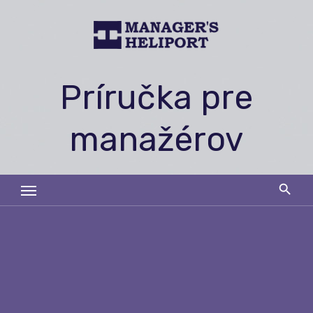
Skip
to
content
Príručka pre
manažérov