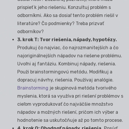
prispieť k jeho riešeniu. Konzultuj problém s
odborníkmi. Ako sa dosiaľ tento problém riešil v
literatúre? Čo podmienky? Treba prizvať
odborníkov?
3. krok T: Tvor riešenia, nápady, hypotézy.
Produkuj čo najviac, čo najrozmanitejších a čo
najoriginálnejších nápadov na riešene problému.
Uvoľni aj fantáziu. Kombinuj nápady, riešenia.
Použi brainstormingovú metódu. Modifikuj a
dopracuj návrhy, riešenia. Používaj analógie.
Brainstorming
je skupinová metóda tvorivého
myslenia, ktorá sa využíva pri riešení problémov s
cieľom vyprodukovať čo najväčšie množstvo
nápadov a možných riešení, pričom ich výber a
hodnotenie sa uskutočňuje až po tomto procese.
4. krok O: Ohodnoť nápady, riešenia.
Posúď