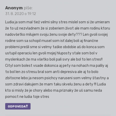
Anonym
píše:
31. 8. 2020 o 19:12
Ludia ja som mal tiež velmi silny stres mislel som si že umieram
že to už nezvladnem že si zoberiem život ale mam rodinu ktoru
nadovšetko milujem svoju ženu svoje dety??? Len gvoli svojej
rodine som sa schopil musel som isť dalej boli aj finančne
problemi prešli sme si velmy taške obdobie aš do konca som
ustupil operaciu len gvoli mojej hluposty stale som bol v
myslenkach že ma všetko boli pali svry ale bol to len stres!!
Cityl som bolest vsade dokonca aj pety na nohach ma palily aj
to bol len zo stresu bral som anti depresiva ale aj to bolo
zbitocne lebo ja nesom psichcy naruseni som velmy štastny a
som zdravi dakujem že mam taku skvelu ženu a dety !!! Ludia
kto si misly že je chory alebo ma.priznaky že uš samu neda
pomoct ne ludia toje stres
ODPOVEDAŤ