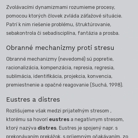
Zvolávacími dynamizmami rozumieme procesy,
pomocou ktorých človek zvláda záťažové situácie.
Patrí k nim riešenie problému, štruktúrovanie,
sebakontrola či sebadisciplína, fantázia a prosba.
Obranné mechanizmy proti stresu
Obranné mechanizmy (nevedomé) sú popretie,
racionalizácia, kompenzácia, represia, regresia,
sublimácia, identifikácia, projekcia, konvencia,
premiestnenie a opačné reagovanie (Suchá, 1998).
Eustres a distres
Rozlišujeme však medzi prijateľným stresom ,
ktorému sa hovorí
eustres
a negatívnym stresom,
ktorý nazýva
distres
. Eustres je spojený napr. s
prekonávaním prekážok, s príjemným očakávaním, zo