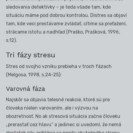
sledovania detektívky – je teda všade tam, kde
situáciu máme pod dobrou kontrolou. Distres sa objaví
tam, kde veci prestávame zvládať, cítime sa preťažení,
strácame istotu a nadhľad (Praško, Prašková, 1996,
s.12).
Tri fázy stresu
Stres od svojho vzniku prebieha v troch fázach
(Melgosa, 1998, s.24-25):
Varovná fáza
Najskôr sa objavia telesné reakcie, ktoré sú pre
človeka nielen varovaním, ale i výzvou na
obozretnosť. No ak stresová situácia začne človeku
„prerastať cez hlavu“ a jedinec si uvedomí, že nemá
dostatok sily, prihlásia sa pocity skutočného stresu