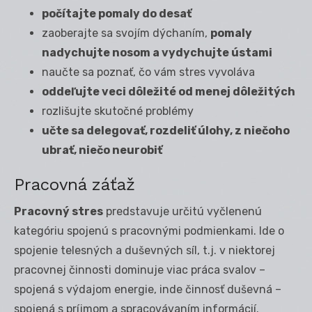
počítajte pomaly do desať
zaoberajte sa svojím dýchaním,
pomaly
nadychujte nosom a vydychujte ústami
naučte sa poznať, čo vám stres vyvoláva
oddeľujte veci dôležité od menej dôležitých
rozlišujte skutočné problémy
učte sa delegovať, rozdeliť úlohy, z niečoho
ubrať, niečo neurobiť
Pracovná záťaž
Pracovný stres
predstavuje určitú vyčlenenú
kategóriu spojenú s pracovnými podmienkami. Ide o
spojenie telesných a duševných síl, t.j. v niektorej
pracovnej činnosti dominuje viac práca svalov –
spojená s výdajom energie, inde činnosť duševná –
spojená s príjmom a spracovávaním informácií.