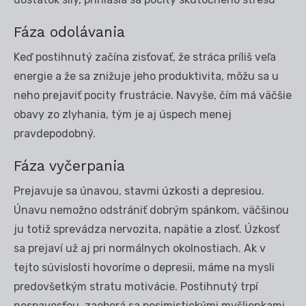
Fáza odolávania
Keď postihnutý začína zisťovať, že stráca príliš veľa
energie a že sa znižuje jeho produktivita, môžu sa u
neho prejaviť pocity frustrácie. Navyše, čím má väčšie
obavy zo zlyhania, tým je aj úspech menej
pravdepodobný.
Fáza vyčerpania
Prejavuje sa únavou, stavmi úzkosti a depresiou.
Únavu nemožno odstrániť dobrým spánkom, väčšinou
ju totiž sprevádza nervozita, napätie a zlosť. Úzkosť
sa prejaví už aj pri normálnych okolnostiach. Ak v
tejto súvislosti hovoríme o depresii, máme na mysli
predovšetkým stratu motivácie. Postihnutý trpí
nespavosťou, zaoberá sa pesimistickými myšlienkami