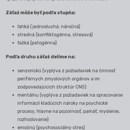
Záťaž môže byť podľa stupňa:
ľahká (jednoduchá, náročná)
stredná (konfliktogénna, stresová)
ťažká (patogénna)
Podľa druhu záťaž delíme na:
senzorickú (vyplýva z požiadaviek na činnosť
periférnych zmyslových orgánov a im
zodpovedajúcich štruktúr CNS)
mentálnu (vyplýva z požiadaviek na spracovanie
informácií kladúcich nároky na psychické
procesy, hlavne na pozornosť, pamäť, myslenie,
rozhodovanie)
emočnú (psychosociálny stres)