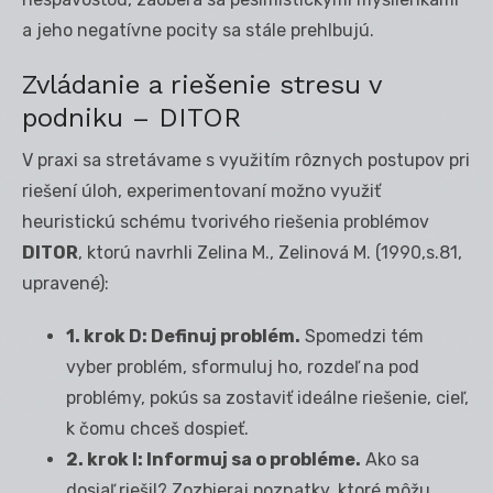
a jeho negatívne pocity sa stále prehlbujú.
Zvládanie a riešenie stresu v
podniku – DITOR
V praxi sa stretávame s využitím rôznych postupov pri
riešení úloh, experimentovaní možno využiť
heuristickú schému tvorivého riešenia problémov
DITOR
, ktorú navrhli Zelina M., Zelinová M. (1990,s.81,
upravené):
1. krok D: Definuj problém.
Spomedzi tém
vyber problém, sformuluj ho, rozdeľ na pod
problémy, pokús sa zostaviť ideálne riešenie, cieľ,
k čomu chceš dospieť.
2. krok I: Informuj sa o probléme.
Ako sa
dosiaľ riešil? Zozbieraj poznatky, ktoré môžu