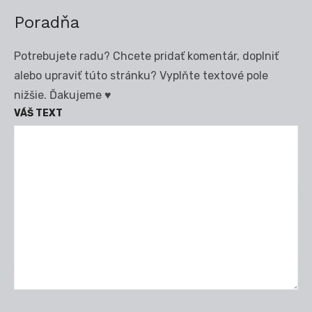
Poradňa
Potrebujete radu? Chcete pridať komentár, doplniť
alebo upraviť túto stránku? Vyplňte textové pole
nižšie. Ďakujeme ♥
VÁŠ TEXT