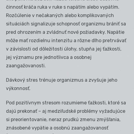
činnosť kráča ruka v ruke s napätím alebo vypätím.
Rozčúlenie v nečakaných alebo komplikovaných
situáciách signalizuje schopnosť organizmu brániť sa
pred ohrozením a zvládnuť nové požiadavky. Napätie
môže mať rozdielnu intenzitu a rôzne dlho pretrvávať
v závislosti od dôležitosti úlohy, stupňa jej ťažkosti,
jej významu pre jednotlivca a osobnej
zaangažovanosti.
Dávkový stres trénuje organizmus a zvyšuje jeho
výkonnosť.
Pod pozitívnym stresom rozumieme ťažkosti, ktoré sa
dajú prekonať – aj medziľudské problémy vyžadujúce
si preorientovanie, neraz prudkú zmenu zmýšľania,
znásobené vypätie a osobnú zaangažovanosť