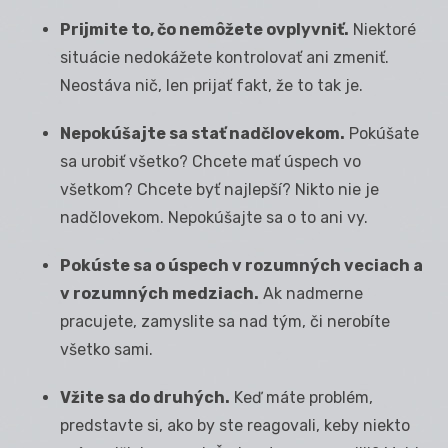
Prijmite to, čo nemôžete ovplyvniť.
Niektoré
situácie nedokážete kontrolovať ani zmeniť.
Neostáva nič, len prijať fakt, že to tak je.
Nepokúšajte sa stať nadčlovekom.
Pokúšate
sa urobiť všetko? Chcete mať úspech vo
všetkom? Chcete byť najlepší? Nikto nie je
nadčlovekom. Nepokúšajte sa o to ani vy.
Pokúste sa o úspech v rozumných veciach a
v rozumných medziach.
Ak nadmerne
pracujete, zamyslite sa nad tým, či nerobíte
všetko sami.
Vžite sa do druhých.
Keď máte problém,
predstavte si, ako by ste reagovali, keby niekto