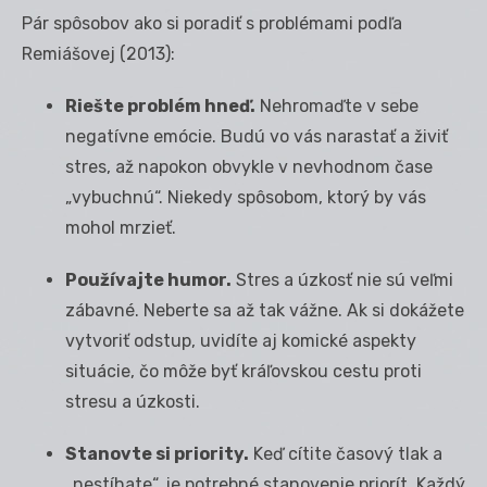
Pár spôsobov ako si poradiť s problémami podľa
Remiášovej (2013):
Riešte problém hneď.
Nehromaďte v sebe
negatívne emócie. Budú vo vás narastať a živiť
stres, až napokon obvykle v nevhodnom čase
„vybuchnú“. Niekedy spôsobom, ktorý by vás
mohol mrzieť.
Používajte humor.
Stres a úzkosť nie sú veľmi
zábavné. Neberte sa až tak vážne. Ak si dokážete
vytvoriť odstup, uvidíte aj komické aspekty
situácie, čo môže byť kráľovskou cestu proti
stresu a úzkosti.
Stanovte si priority.
Keď cítite časový tlak a
„nestíhate“, je potrebné stanovenie priorít. Každý