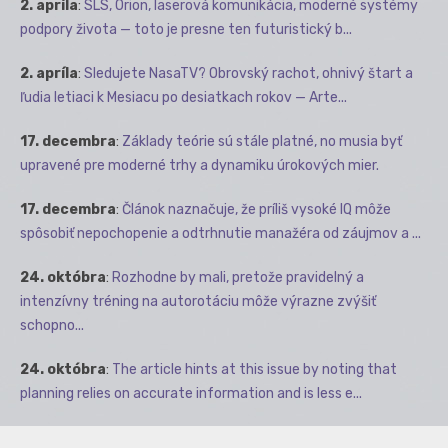
2. apríla
:
SLS, Orion, laserová komunikácia, moderné systémy
podpory života — toto je presne ten futuristický b...
2. apríla
:
Sledujete NasaTV? Obrovský rachot, ohnivý štart a
ľudia letiaci k Mesiacu po desiatkach rokov — Arte...
17. decembra
:
Základy teórie sú stále platné, no musia byť
upravené pre moderné trhy a dynamiku úrokových mier.
17. decembra
:
Článok naznačuje, že príliš vysoké IQ môže
spôsobiť nepochopenie a odtrhnutie manažéra od záujmov a ...
24. októbra
:
Rozhodne by mali, pretože pravidelný a
intenzívny tréning na autorotáciu môže výrazne zvýšiť
schopno...
24. októbra
:
The article hints at this issue by noting that
planning relies on accurate information and is less e...