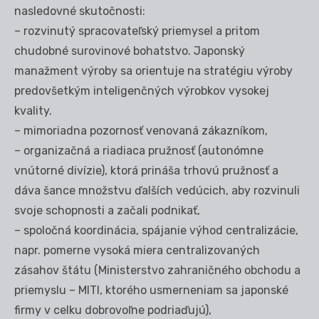
nasledovné skutočnosti:
– rozvinutý spracovateľský priemysel a pritom
chudobné surovinové bohatstvo. Japonský
manažment výroby sa orientuje na stratégiu výroby
predovšetkým inteligenčných výrobkov vysokej
kvality.
– mimoriadna pozornosť venovaná zákazníkom,
– organizačná a riadiaca pružnosť (autonómne
vnútorné divízie), ktorá prináša trhovú pružnosť a
dáva šance množstvu ďalších vedúcich, aby rozvinuli
svoje schopnosti a začali podnikať,
– spoločná koordinácia, spájanie výhod centralizácie,
napr. pomerne vysoká miera centralizovaných
zásahov štátu (Ministerstvo zahraničného obchodu a
priemyslu – MITI, ktorého usmerneniam sa japonské
firmy v celku dobrovoľne podriaďujú),