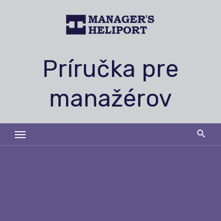
Skip
to
content
Príručka pre
manažérov