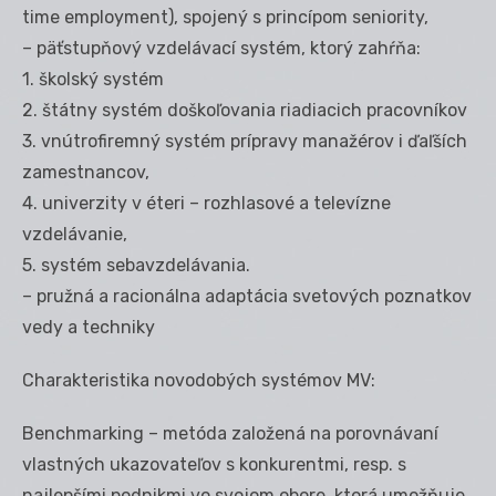
time employment), spojený s princípom seniority,
– päťstupňový vzdelávací systém, ktorý zahŕňa:
1. školský systém
2. štátny systém doškoľovania riadiacich pracovníkov
3. vnútrofiremný systém prípravy manažérov i ďaľších
zamestnancov,
4. univerzity v éteri – rozhlasové a televízne
vzdelávanie,
5. systém sebavzdelávania.
– pružná a racionálna adaptácia svetových poznatkov
vedy a techniky
Charakteristika novodobých systémov MV:
Benchmarking – metóda založená na porovnávaní
vlastných ukazovateľov s konkurentmi, resp. s
najlepšími podnikmi vo svojom obore, ktorá umožňuje