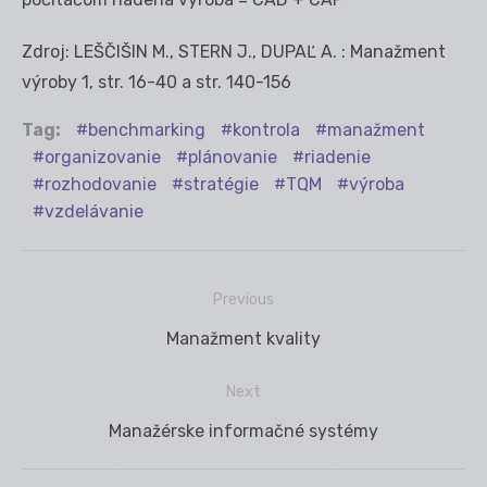
Zdroj: LEŠČIŠIN M., STERN J., DUPAĽ A. : Manažment
výroby 1, str. 16-40 a str. 140-156
Tag:
benchmarking
kontrola
manažment
organizovanie
plánovanie
riadenie
rozhodovanie
stratégie
TQM
výroba
vzdelávanie
Previous
Navigácia
Previous
Manažment kvality
v
post:
článku
Next
Next
Manažérske informačné systémy
post: