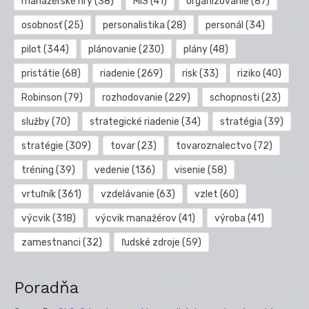
manažérske hry
(38)
MIS
(41)
organizovanie
(87)
osobnosť
(25)
personalistika
(28)
personál
(34)
pilot
(344)
plánovanie
(230)
plány
(48)
pristátie
(68)
riadenie
(269)
risk
(33)
riziko
(40)
Robinson
(79)
rozhodovanie
(229)
schopnosti
(23)
služby
(70)
strategické riadenie
(34)
stratégia
(39)
stratégie
(309)
tovar
(23)
tovaroznalectvo
(72)
tréning
(39)
vedenie
(136)
visenie
(58)
vrtuľník
(361)
vzdelávanie
(63)
vzlet
(60)
výcvik
(318)
výcvik manažérov
(41)
výroba
(41)
zamestnanci
(32)
ľudské zdroje
(59)
Poradňa