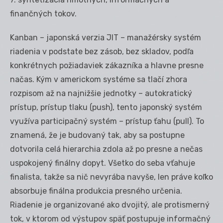
finančných tokov.
Kanban – japonská verzia JIT – manažérsky systém
riadenia v podstate bez zásob, bez skladov, podľa
konkrétnych požiadaviek zákazníka a hlavne presne
načas. Kým v americkom systéme sa tlačí zhora
rozpisom až na najnižšie jednotky – autokratický
prístup, prístup tlaku (push), tento japonský systém
využíva participačný systém – prístup ťahu (pull). To
znamená, že je budovaný tak, aby sa postupne
dotvorila celá hierarchia zdola až po presne a nečas
uspokojený finálny dopyt. Všetko do seba vťahuje
finalista, takže sa nič nevyrába navyše, len práve koľko
absorbuje finálna produkcia presného určenia.
Riadenie je organizované ako dvojitý, ale protismerný
tok, v ktorom od výstupov späť postupuje informačný