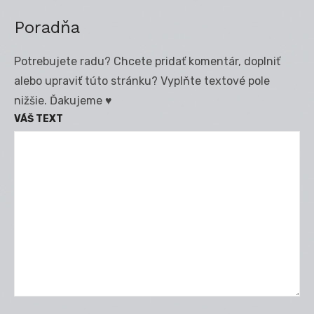
Poradňa
Potrebujete radu? Chcete pridať komentár, doplniť
alebo upraviť túto stránku? Vyplňte textové pole
nižšie. Ďakujeme ♥
VÁŠ TEXT