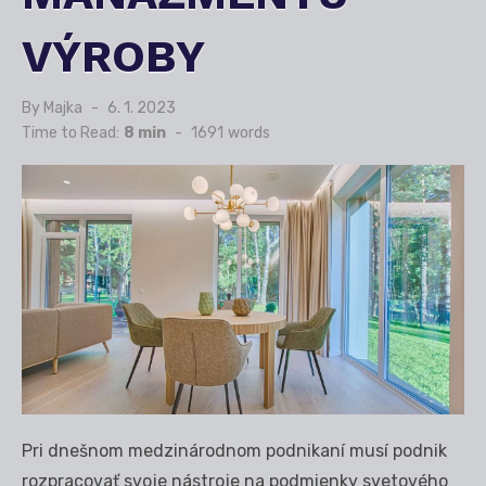
VÝROBY
By
Majka
Posted
6. 1. 2023
on
Time to Read:
8 min
-
1691
words
Pri dnešnom medzinárodnom podnikaní musí podnik
rozpracovať svoje nástroje na podmienky svetového