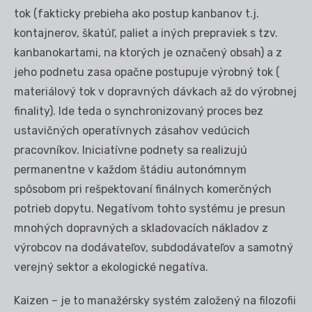
tok (fakticky prebieha ako postup kanbanov t.j.
kontajnerov, škatúľ, paliet a iných prepraviek s tzv.
kanbanokartami, na ktorých je označený obsah) a z
jeho podnetu zasa opačne postupuje výrobný tok (
materiálový tok v dopravných dávkach až do výrobnej
finality). Ide teda o synchronizovaný proces bez
ustavičných operatívnych zásahov vedúcich
pracovníkov. Iniciatívne podnety sa realizujú
permanentne v každom štádiu autonómnym
spôsobom pri rešpektovaní finálnych komerčných
potrieb dopytu. Negatívom tohto systému je presun
mnohých dopravných a skladovacích nákladov z
výrobcov na dodávateľov, subdodávateľov a samotný
verejný sektor a ekologické negatíva.
Kaizen – je to manažérsky systém založený na filozofii