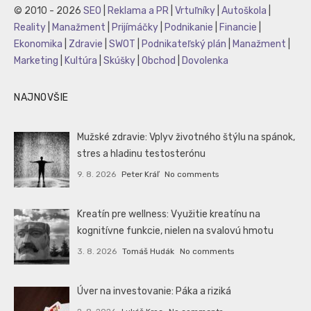
© 2010 - 2026
SEO
|
Reklama a PR
|
Vrtuľníky
|
Autoškola
|
Reality
|
Manažment
|
Prijímáčky
|
Podnikanie
|
Financie
|
Ekonomika
|
Zdravie
|
SWOT
|
Podnikateľský plán
|
Manažment
|
Marketing
|
Kultúra
|
Skúšky
|
Obchod
|
Dovolenka
NAJNOVŠIE
Mužské zdravie: Vplyv životného štýlu na spánok,
stres a hladinu testosterónu
9. 8. 2026
Peter Kráľ
No comments
Kreatín pre wellness: Využitie kreatínu na
kognitívne funkcie, nielen na svalovú hmotu
3. 8. 2026
Tomáš Hudák
No comments
Úver na investovanie: Páka a riziká