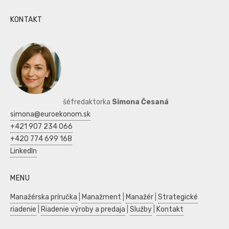
KONTAKT
šéfredaktorka
Simona Česaná
simona@euroekonom.sk
+421 907 234 066
+420 774 699 168
LinkedIn
MENU
Manažérska príručka
|
Manažment
|
Manažér
|
Strategické
riadenie
|
Riadenie výroby a predaja
|
Služby
|
Kontakt