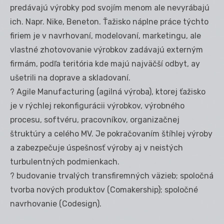
predávajú výrobky pod svojím menom ale nevyrábajú
ich. Napr. Nike, Beneton. Ťažisko náplne práce týchto
firiem je v navrhovaní, modelovaní, marketingu, ale
vlastné zhotovovanie výrobkov zadávajú externým
firmám, podľa teritória kde majú najväčší odbyt, ay
ušetrili na doprave a skladovaní.
? Agile Manufacturing (agilná výroba), ktorej ťažisko
je v rýchlej rekonfigurácii výrobkov, výrobného
procesu, softvéru, pracovníkov, organizačnej
štruktúry a celého MV. Je pokračovaním štíhlej výroby
a zabezpečuje úspešnosť výroby aj v neistých
turbulentných podmienkach.
? budovanie trvalých transfiremných väzieb; spoločná
tvorba nových produktov (Comakership); spoločné
navrhovanie (Codesign).