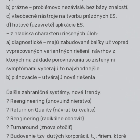
b) prázne – problémovo nezávislé, bez bázy znalostí,
c) všeobecné nástroje na tvorbu prázdnych ES,
d) hotové (uzavreté) aplikácie ES.
– z hľadiska charakteru riešených úloh:
a) diagnostické – majú zabudované balíky už vopred
vypracovaných variantných riešení, návrhov z
ktorých na základe porovnávania so zistenými
symptómami vyberajú to najvhodnejšie.
b) plánovacie – utvárajú nové riešenia
Ďalšie zahraničné systémy, nové trendy:
? Reengineering (znovuinžinierstvo)
? Return on Quality (návrat ku kvalite)
? Renginering (radikálne obnoviť)
? Turnaround (znova otočiť)
? Budovanie tzv. dutých korporácií, t.j. firiem, ktoré