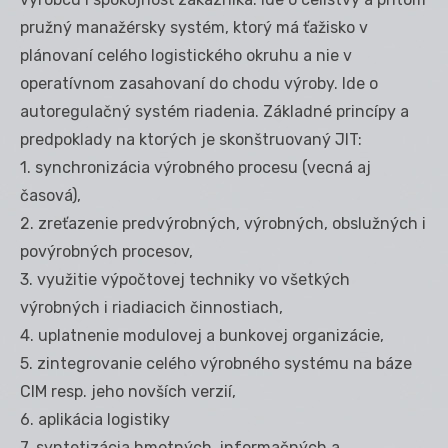
pružný manažérsky systém, ktorý má ťažisko v
plánovaní celého logistického okruhu a nie v
operatívnom zasahovaní do chodu výroby. Ide o
autoregulačný systém riadenia. Základné princípy a
predpoklady na ktorých je skonštruovaný JIT:
1. synchronizácia výrobného procesu (vecná aj
časová),
2. zreťazenie predvýrobných, výrobných, obslužných i
povýrobných procesov,
3. využitie výpočtovej techniky vo všetkých
výrobných i riadiacich činnostiach,
4. uplatnenie modulovej a bunkovej organizácie,
5. zintegrovanie celého výrobného systému na báze
CIM resp. jeho novších verzií,
6. aplikácia logistiky
7. syntetizácia hmotných, informačných a