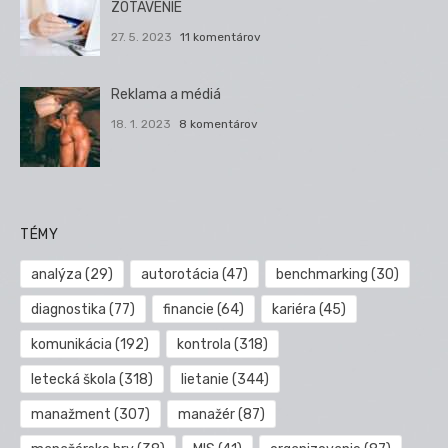
ZOTAVENIE
27. 5. 2023
11 komentárov
Reklama a médiá
18. 1. 2023
8 komentárov
TÉMY
analýza
(29)
autorotácia
(47)
benchmarking
(30)
diagnostika
(77)
financie
(64)
kariéra
(45)
komunikácia
(192)
kontrola
(318)
letecká škola
(318)
lietanie
(344)
manažment
(307)
manažér
(87)