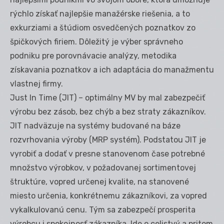
rýchlo získať najlepšie manažérske riešenia, a to
exkurziami a štúdiom osvedčených poznatkov zo
špičkových firiem. Dôležitý je výber správneho
podniku pre porovnávacie analýzy, metodika
získavania poznatkov a ich adaptácia do manažmentu
vlastnej firmy.
Just In Time (JIT) – optimálny MV by mal zabezpečiť
výrobu bez zásob, bez chýb a bez straty zákazníkov.
JIT nadväzuje na systémy budované na báze
rozvrhovania výroby (MRP systém). Podstatou JIT je
vyrobiť a dodať v presne stanovenom čase potrebné
množstvo výrobkov, v požadovanej sortimentovej
štruktúre, vopred určenej kvalite, na stanovené
miesto určenia, konkrétnemu zákazníkovi, za vopred
vykalkulovanú cenu. Tým sa zabezpečí prosperita
výrobcu i spokojnosť zákazníka. Ide o celistvý a pritom