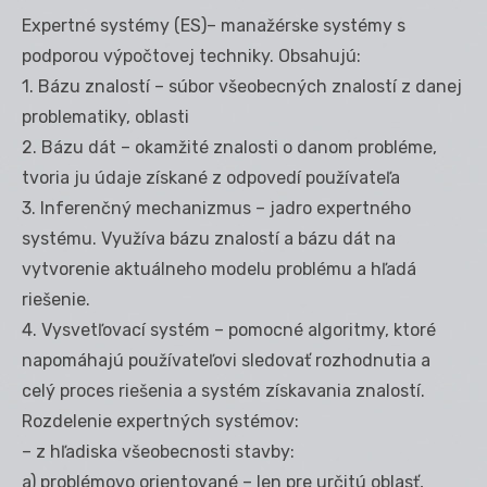
Expertné systémy (ES)– manažérske systémy s
podporou výpočtovej techniky. Obsahujú:
1. Bázu znalostí – súbor všeobecných znalostí z danej
problematiky, oblasti
2. Bázu dát – okamžité znalosti o danom probléme,
tvoria ju údaje získané z odpovedí používateľa
3. Inferenčný mechanizmus – jadro expertného
systému. Využíva bázu znalostí a bázu dát na
vytvorenie aktuálneho modelu problému a hľadá
riešenie.
4. Vysvetľovací systém – pomocné algoritmy, ktoré
napomáhajú používateľovi sledovať rozhodnutia a
celý proces riešenia a systém získavania znalostí.
Rozdelenie expertných systémov:
– z hľadiska všeobecnosti stavby:
a) problémovo orientované – len pre určitú oblasť,