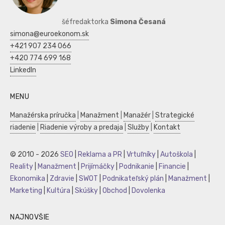
šéfredaktorka
Simona Česaná
simona@euroekonom.sk
+421 907 234 066
+420 774 699 168
LinkedIn
MENU
Manažérska príručka
|
Manažment
|
Manažér
|
Strategické
riadenie
|
Riadenie výroby a predaja
|
Služby
|
Kontakt
© 2010 - 2026
SEO
|
Reklama a PR
|
Vrtuľníky
|
Autoškola
|
Reality
|
Manažment
|
Prijímáčky
|
Podnikanie
|
Financie
|
Ekonomika
|
Zdravie
|
SWOT
|
Podnikateľský plán
|
Manažment
|
Marketing
|
Kultúra
|
Skúšky
|
Obchod
|
Dovolenka
NAJNOVŠIE