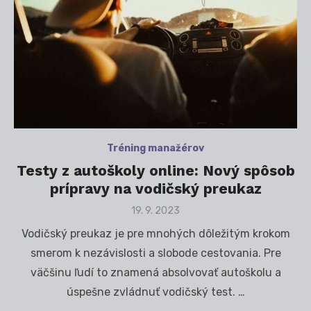
Tréning manažérov
Testy z autoškoly online: Nový spôsob
prípravy na vodičský preukaz
Posted
19. 9. 2023
on
Vodičský preukaz je pre mnohých dôležitým krokom
smerom k nezávislosti a slobode cestovania. Pre
väčšinu ľudí to znamená absolvovať autoškolu a
úspešne zvládnuť vodičský test. …