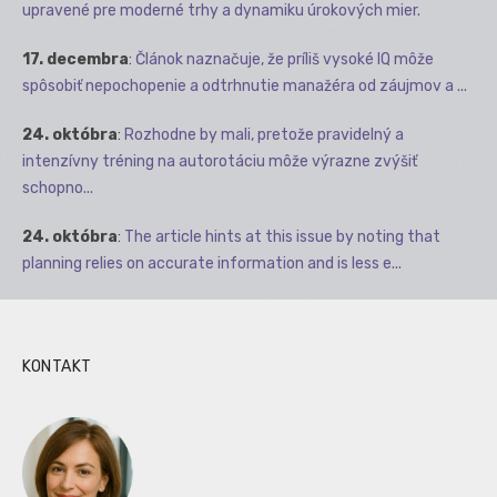
upravené pre moderné trhy a dynamiku úrokových mier.
17. decembra
:
Článok naznačuje, že príliš vysoké IQ môže
spôsobiť nepochopenie a odtrhnutie manažéra od záujmov a ...
24. októbra
:
Rozhodne by mali, pretože pravidelný a
intenzívny tréning na autorotáciu môže výrazne zvýšiť
schopno...
24. októbra
:
The article hints at this issue by noting that
planning relies on accurate information and is less e...
KONTAKT