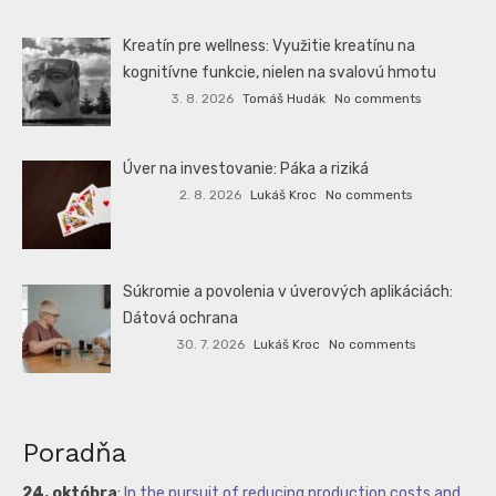
Kreatín pre wellness: Využitie kreatínu na
kognitívne funkcie, nielen na svalovú hmotu
3. 8. 2026
Tomáš Hudák
No comments
Úver na investovanie: Páka a riziká
2. 8. 2026
Lukáš Kroc
No comments
Súkromie a povolenia v úverových aplikáciách:
Dátová ochrana
30. 7. 2026
Lukáš Kroc
No comments
Poradňa
24. októbra
:
In the pursuit of reducing production costs and