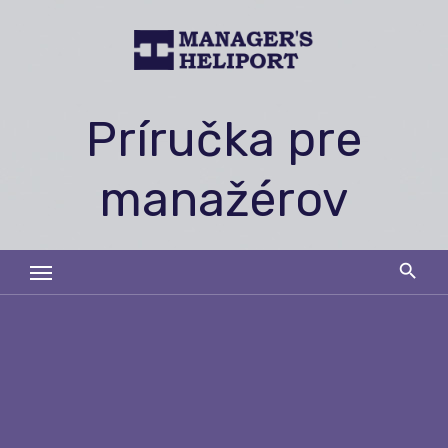
Skip
to
content
Príručka pre
manažérov