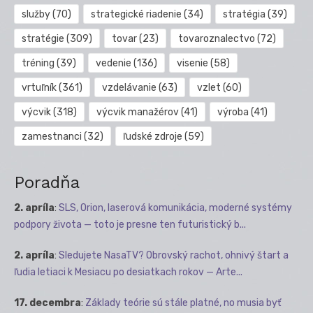
služby
(70)
strategické riadenie
(34)
stratégia
(39)
stratégie
(309)
tovar
(23)
tovaroznalectvo
(72)
tréning
(39)
vedenie
(136)
visenie
(58)
vrtuľník
(361)
vzdelávanie
(63)
vzlet
(60)
výcvik
(318)
výcvik manažérov
(41)
výroba
(41)
zamestnanci
(32)
ľudské zdroje
(59)
Poradňa
2. apríla
:
SLS, Orion, laserová komunikácia, moderné systémy
podpory života — toto je presne ten futuristický b...
2. apríla
:
Sledujete NasaTV? Obrovský rachot, ohnivý štart a
ľudia letiaci k Mesiacu po desiatkach rokov — Arte...
17. decembra
:
Základy teórie sú stále platné, no musia byť