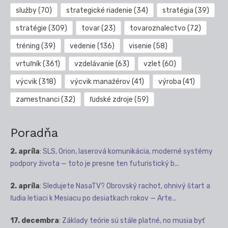
služby
(70)
strategické riadenie
(34)
stratégia
(39)
stratégie
(309)
tovar
(23)
tovaroznalectvo
(72)
tréning
(39)
vedenie
(136)
visenie
(58)
vrtuľník
(361)
vzdelávanie
(63)
vzlet
(60)
výcvik
(318)
výcvik manažérov
(41)
výroba
(41)
zamestnanci
(32)
ľudské zdroje
(59)
Poradňa
2. apríla
:
SLS, Orion, laserová komunikácia, moderné systémy
podpory života — toto je presne ten futuristický b...
2. apríla
:
Sledujete NasaTV? Obrovský rachot, ohnivý štart a
ľudia letiaci k Mesiacu po desiatkach rokov — Arte...
17. decembra
:
Základy teórie sú stále platné, no musia byť