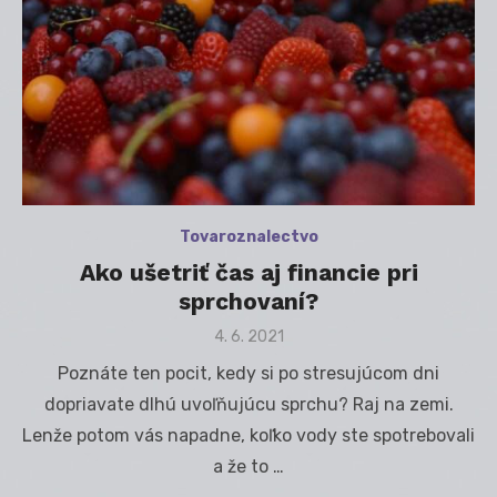
Tovaroznalectvo
Ako ušetriť čas aj financie pri
sprchovaní?
Posted
4. 6. 2021
on
Poznáte ten pocit, kedy si po stresujúcom dni
dopriavate dlhú uvoľňujúcu sprchu? Raj na zemi.
Lenže potom vás napadne, koľko vody ste spotrebovali
a že to …