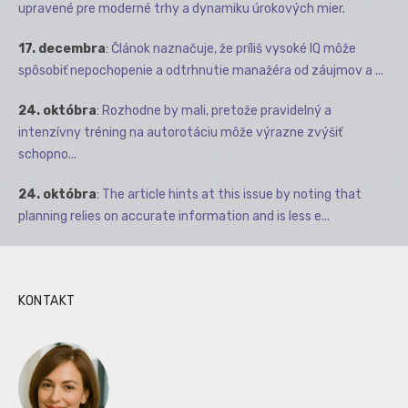
upravené pre moderné trhy a dynamiku úrokových mier.
17. decembra
:
Článok naznačuje, že príliš vysoké IQ môže
spôsobiť nepochopenie a odtrhnutie manažéra od záujmov a ...
24. októbra
:
Rozhodne by mali, pretože pravidelný a
intenzívny tréning na autorotáciu môže výrazne zvýšiť
schopno...
24. októbra
:
The article hints at this issue by noting that
planning relies on accurate information and is less e...
KONTAKT