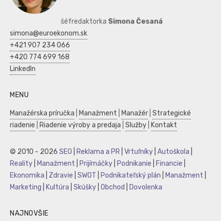
šéfredaktorka
Simona Česaná
simona@euroekonom.sk
+421 907 234 066
+420 774 699 168
LinkedIn
MENU
Manažérska príručka
|
Manažment
|
Manažér
|
Strategické
riadenie
|
Riadenie výroby a predaja
|
Služby
|
Kontakt
© 2010 - 2026
SEO
|
Reklama a PR
|
Vrtuľníky
|
Autoškola
|
Reality
|
Manažment
|
Prijímáčky
|
Podnikanie
|
Financie
|
Ekonomika
|
Zdravie
|
SWOT
|
Podnikateľský plán
|
Manažment
|
Marketing
|
Kultúra
|
Skúšky
|
Obchod
|
Dovolenka
NAJNOVŠIE