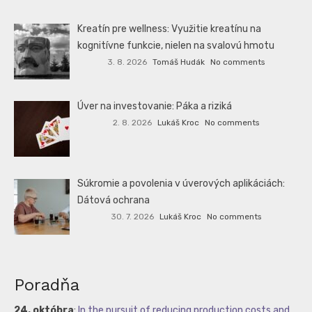
Kreatín pre wellness: Využitie kreatínu na
kognitívne funkcie, nielen na svalovú hmotu
3. 8. 2026
Tomáš Hudák
No comments
Úver na investovanie: Páka a riziká
2. 8. 2026
Lukáš Kroc
No comments
Súkromie a povolenia v úverových aplikáciách:
Dátová ochrana
30. 7. 2026
Lukáš Kroc
No comments
Poradňa
24. októbra
:
In the pursuit of reducing production costs and