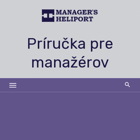
Skip
to
content
Príručka pre
manažérov