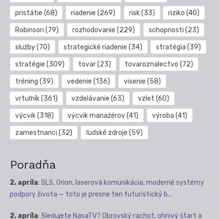
pristátie
(68)
riadenie
(269)
risk
(33)
riziko
(40)
Robinson
(79)
rozhodovanie
(229)
schopnosti
(23)
služby
(70)
strategické riadenie
(34)
stratégia
(39)
stratégie
(309)
tovar
(23)
tovaroznalectvo
(72)
tréning
(39)
vedenie
(136)
visenie
(58)
vrtuľník
(361)
vzdelávanie
(63)
vzlet
(60)
výcvik
(318)
výcvik manažérov
(41)
výroba
(41)
zamestnanci
(32)
ľudské zdroje
(59)
Poradňa
2. apríla
:
SLS, Orion, laserová komunikácia, moderné systémy
podpory života — toto je presne ten futuristický b...
2. apríla
:
Sledujete NasaTV? Obrovský rachot, ohnivý štart a