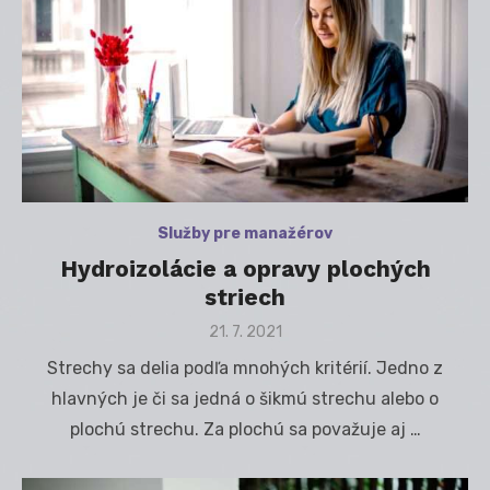
Služby pre manažérov
Hydroizolácie a opravy plochých
striech
Posted
21. 7. 2021
on
Strechy sa delia podľa mnohých kritérií. Jedno z
hlavných je či sa jedná o šikmú strechu alebo o
plochú strechu. Za plochú sa považuje aj …