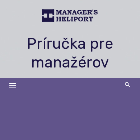
Skip
to
content
Príručka pre
manažérov