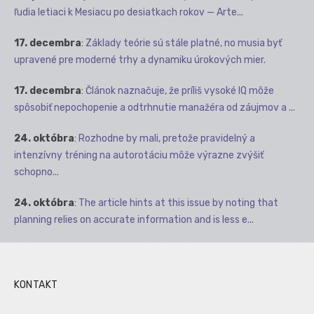
ľudia letiaci k Mesiacu po desiatkach rokov — Arte...
17. decembra
:
Základy teórie sú stále platné, no musia byť
upravené pre moderné trhy a dynamiku úrokových mier.
17. decembra
:
Článok naznačuje, že príliš vysoké IQ môže
spôsobiť nepochopenie a odtrhnutie manažéra od záujmov a ...
24. októbra
:
Rozhodne by mali, pretože pravidelný a
intenzívny tréning na autorotáciu môže výrazne zvýšiť
schopno...
24. októbra
:
The article hints at this issue by noting that
planning relies on accurate information and is less e...
KONTAKT