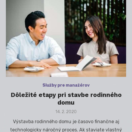
Služby pre manažérov
Dôležité etapy pri stavbe rodinného
domu
Posted
14. 2. 2020
on
Výstavba rodinného domu je časovo finančne aj
technologicky náročný proces. Ak staviate vlastný