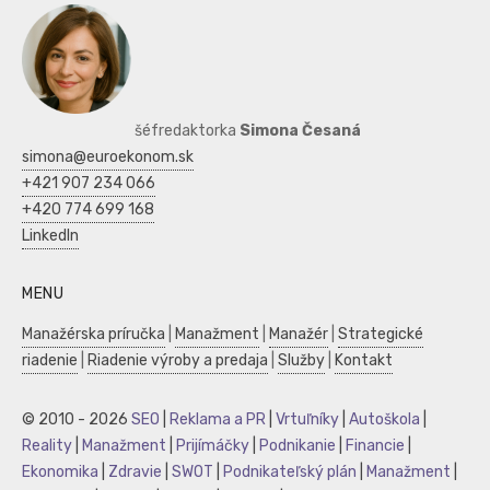
šéfredaktorka
Simona Česaná
simona@euroekonom.sk
+421 907 234 066
+420 774 699 168
LinkedIn
MENU
Manažérska príručka
|
Manažment
|
Manažér
|
Strategické
riadenie
|
Riadenie výroby a predaja
|
Služby
|
Kontakt
© 2010 - 2026
SEO
|
Reklama a PR
|
Vrtuľníky
|
Autoškola
|
Reality
|
Manažment
|
Prijímáčky
|
Podnikanie
|
Financie
|
Ekonomika
|
Zdravie
|
SWOT
|
Podnikateľský plán
|
Manažment
|