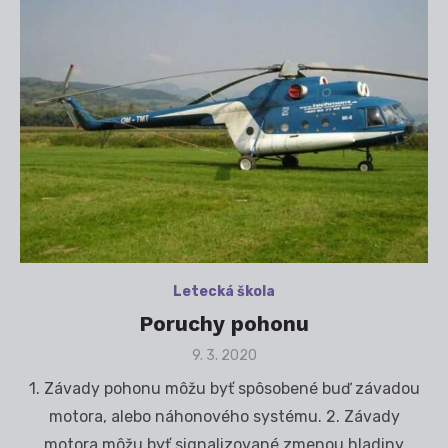
Letecká škola
Poruchy pohonu
Posted
9. 3. 2020
on
1. Závady pohonu môžu byť spôsobené buď závadou
motora, alebo náhonového systému. 2. Závady
motora môžu byť signalizované zmenou hladiny