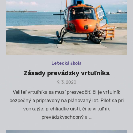
Letecká škola
Zásady prevádzky vrtuľníka
Posted
9. 3. 2020
on
Veliteľ vrtuľníka sa musí presvedčiť, či je vrtuľník
bezpečný a pripravený na plánovaný let. Pilot sa pri
vonkajšej prehliadke uistí, či je vrtuľník
prevádzkyschopný a …