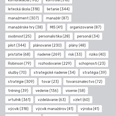
komunikácia
(192)
kontrola
(318)
letecká škola
(318)
lietanie
(344)
manažment
(307)
manažér
(87)
manažérske hry
(38)
MIS
(41)
organizovanie
(87)
osobnosť
(25)
personalistika
(28)
personál
(34)
pilot
(344)
plánovanie
(230)
plány
(48)
pristátie
(68)
riadenie
(269)
risk
(33)
riziko
(40)
Robinson
(79)
rozhodovanie
(229)
schopnosti
(23)
služby
(70)
strategické riadenie
(34)
stratégia
(39)
stratégie
(309)
tovar
(23)
tovaroznalectvo
(72)
tréning
(39)
vedenie
(136)
visenie
(58)
vrtuľník
(361)
vzdelávanie
(63)
vzlet
(60)
výcvik
(318)
výcvik manažérov
(41)
výroba
(41)