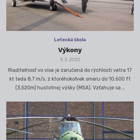
Letecká škola
Výkony
Posted
9. 3. 2020
on
Riaditeľnosť vo vise je zaručená do rýchlosti vetra 17
kt teda 8,7 m/s, z ktoréhokoľvek smeru do 10.600 ft
(3.520m) hustotnej výšky (MSA). Vzťahuje sa …