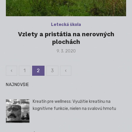
Letecká škola
Vzlety a pristátia na nerovných
plochách
Posted
9. 3. 2020
on
‹
1
2
3
‹
Stránkovanie
príspevkov
NAJNOVŠIE
Kreatín pre wellness: Využitie kreatínu na
kognitívne funkcie, nielen na svalovú hmotu