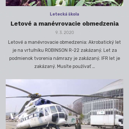
Letecká škola
Letové a manévrovacie obmedzenia
Posted
9. 3. 2020
on
Letové a manévrovacie obmedzenia: Akrobatický let
je na vrtuľníku ROBINSON R-22 zakázaný. Let za
podmienok tvorenia námrazy je zakázaný. IFR let je
zakázaný. Musíte používať …