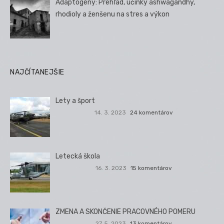
Adaptogény: Prehľad, účinky ashwagandhy,
rhodioly a ženšenu na stres a výkon
NAJČÍTANEJŠIE
Lety a šport
14. 3. 2023
24 komentárov
Letecká škola
16. 3. 2023
15 komentárov
ZMENA A SKONČENIE PRACOVNÉHO POMERU
27. 5. 2023
13 komentárov