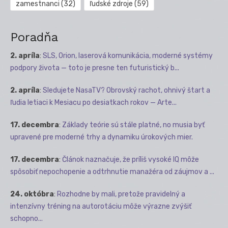
zamestnanci
(32)
ľudské zdroje
(59)
Poradňa
2. apríla
:
SLS, Orion, laserová komunikácia, moderné systémy
podpory života — toto je presne ten futuristický b...
2. apríla
:
Sledujete NasaTV? Obrovský rachot, ohnivý štart a
ľudia letiaci k Mesiacu po desiatkach rokov — Arte...
17. decembra
:
Základy teórie sú stále platné, no musia byť
upravené pre moderné trhy a dynamiku úrokových mier.
17. decembra
:
Článok naznačuje, že príliš vysoké IQ môže
spôsobiť nepochopenie a odtrhnutie manažéra od záujmov a ...
24. októbra
:
Rozhodne by mali, pretože pravidelný a
intenzívny tréning na autorotáciu môže výrazne zvýšiť
schopno...