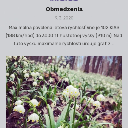
Obmedzenia
Posted
9. 3. 2020
on
Maximálna povolená letová rýchlosť Vne je 102 KIAS
(188 km/hod) do 3000 ft hustotnej výšky (910 m). Nad
túto výšku maximálne rýchlosti určuje graf z …