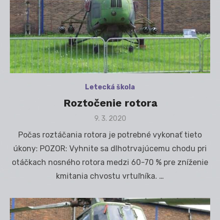
Letecká škola
Roztočenie rotora
Posted
9. 3. 2020
on
Počas roztáčania rotora je potrebné vykonať tieto
úkony: POZOR: Vyhnite sa dlhotrvajúcemu chodu pri
otáčkach nosného rotora medzi 60-70 % pre zníženie
kmitania chvostu vrtuľníka. …