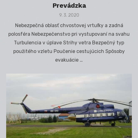
Prevádzka
Posted
9. 3. 2020
on
Nebezpečná oblasť chvostovej vrtuľky a zadná
polosféra Nebezpečenstvo pri vystupovaní na svahu
Turbulencia v úplave Strihy vetra Bezpečný typ
použitého vzletu Poučenie cestujúcich Spôsoby
evakuácie …