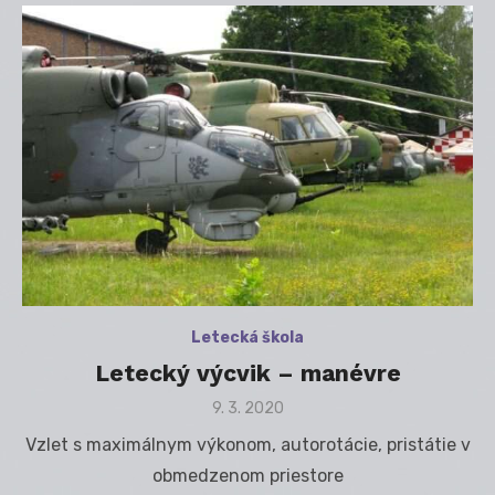
Letecká škola
Letecký výcvik – manévre
Posted
9. 3. 2020
on
Vzlet s maximálnym výkonom, autorotácie, pristátie v
obmedzenom priestore