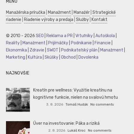
MENU
Manažérska príručka
|
Manažment
|
Manažér
|
Strategické
riadenie
|
Riadenie výroby a predaja
|
Služby
|
Kontakt
© 2010 - 2026
SEO
|
Reklama a PR
|
Vrtuľníky
|
Autoškola
|
Reality
|
Manažment
|
Prijímáčky
|
Podnikanie
|
Financie
|
Ekonomika
|
Zdravie
|
SWOT
|
Podnikateľský plán
|
Manažment
|
Marketing
|
Kultúra
|
Skúšky
|
Obchod
|
Dovolenka
NAJNOVŠIE
Kreatín pre wellness: Využitie kreatínu na
kognitívne funkcie, nielen na svalovú hmotu
3. 8. 2026
Tomáš Hudák
No comments
Úver na investovanie: Páka a riziká
2. 8. 2026
Lukáš Kroc
No comments