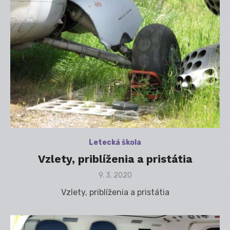
Letecká škola
Vzlety, priblíženia a pristátia
Posted
9. 3. 2020
on
Vzlety, priblíženia a pristátia