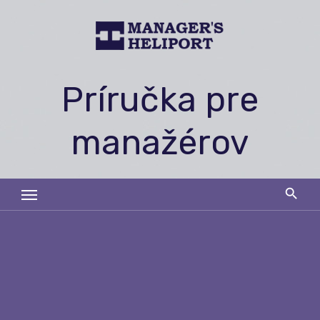
Skip
to
content
Príručka pre
manažérov