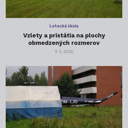
Letecká škola
Vzlety a pristátia na plochy
obmedzených rozmerov
Posted
9. 3. 2020
on