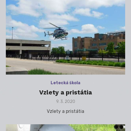
Letecká škola
Vzlety a pristátia
Posted
9. 3. 2020
on
Vzlety a pristátia