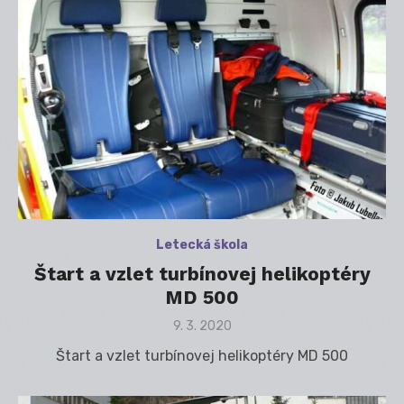
Letecká škola
Štart a vzlet turbínovej helikoptéry
MD 500
Posted
9. 3. 2020
on
Štart a vzlet turbínovej helikoptéry MD 500