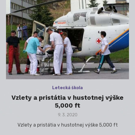
Letecká škola
Vzlety a pristátia v hustotnej výške
5,000 ft
Posted
9. 3. 2020
on
Vzlety a pristátia v hustotnej výške 5,000 ft