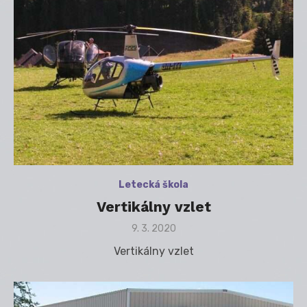
Letecká škola
Vertikálny vzlet
Posted
9. 3. 2020
on
Vertikálny vzlet