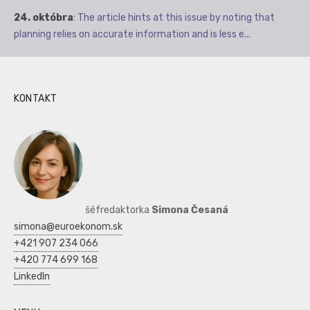
24. októbra
:
The article hints at this issue by noting that
planning relies on accurate information and is less e...
KONTAKT
šéfredaktorka
Simona Česaná
simona@euroekonom.sk
+421 907 234 066
+420 774 699 168
LinkedIn