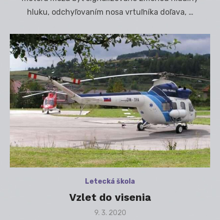
hluku, odchyľovaním nosa vrtuľníka doľava, …
Letecká škola
Vzlet do visenia
Posted
9. 3. 2020