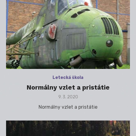
Letecká škola
Normálny vzlet a pristátie
Posted
9. 3. 2020
on
Normálny vzlet a pristátie