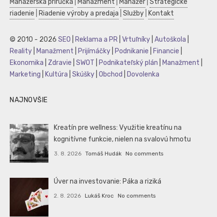
Manažérska príručka
|
Manažment
|
Manažér
|
Strategické
riadenie
|
Riadenie výroby a predaja
|
Služby
|
Kontakt
© 2010 - 2026
SEO
|
Reklama a PR
|
Vrtuľníky
|
Autoškola
|
Reality
|
Manažment
|
Prijímáčky
|
Podnikanie
|
Financie
|
Ekonomika
|
Zdravie
|
SWOT
|
Podnikateľský plán
|
Manažment
|
Marketing
|
Kultúra
|
Skúšky
|
Obchod
|
Dovolenka
NAJNOVŠIE
Kreatín pre wellness: Využitie kreatínu na
kognitívne funkcie, nielen na svalovú hmotu
3. 8. 2026
Tomáš Hudák
No comments
Úver na investovanie: Páka a riziká
2. 8. 2026
Lukáš Kroc
No comments