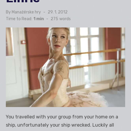
By
Manažérske hry
Posted
29. 1. 2012
on
Time to Read:
1 min
-
275
words
You travelled with your group from your home on a
ship, unfortunately your ship wrecked. Luckily all