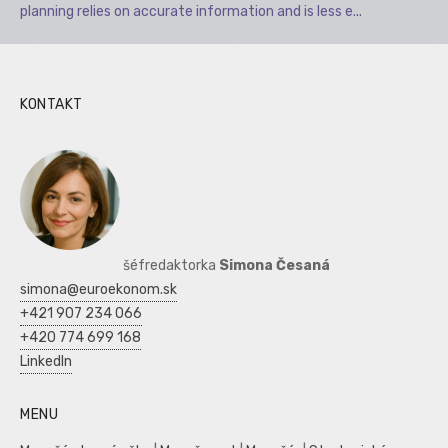
planning relies on accurate information and is less e...
KONTAKT
šéfredaktorka
Simona Česaná
simona@euroekonom.sk
+421 907 234 066
+420 774 699 168
LinkedIn
MENU