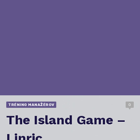
TRÉNING MANAŽÉROV
0
The Island Game –
Linric