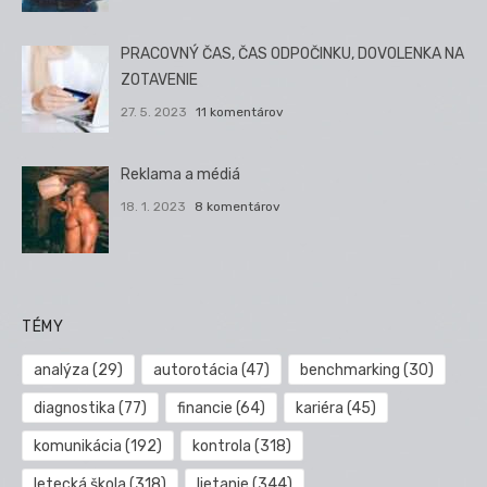
PRACOVNÝ ČAS, ČAS ODPOČINKU, DOVOLENKA NA
ZOTAVENIE
27. 5. 2023
11 komentárov
Reklama a médiá
18. 1. 2023
8 komentárov
TÉMY
analýza
(29)
autorotácia
(47)
benchmarking
(30)
diagnostika
(77)
financie
(64)
kariéra
(45)
komunikácia
(192)
kontrola
(318)
letecká škola
(318)
lietanie
(344)