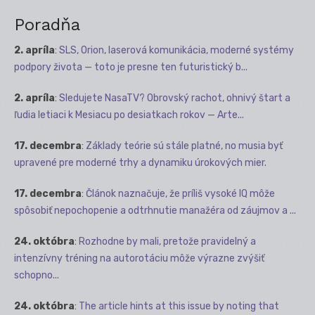
Poradňa
2. apríla
:
SLS, Orion, laserová komunikácia, moderné systémy
podpory života — toto je presne ten futuristický b...
2. apríla
:
Sledujete NasaTV? Obrovský rachot, ohnivý štart a
ľudia letiaci k Mesiacu po desiatkach rokov — Arte...
17. decembra
:
Základy teórie sú stále platné, no musia byť
upravené pre moderné trhy a dynamiku úrokových mier.
17. decembra
:
Článok naznačuje, že príliš vysoké IQ môže
spôsobiť nepochopenie a odtrhnutie manažéra od záujmov a ...
24. októbra
:
Rozhodne by mali, pretože pravidelný a
intenzívny tréning na autorotáciu môže výrazne zvýšiť
schopno...
24. októbra
:
The article hints at this issue by noting that