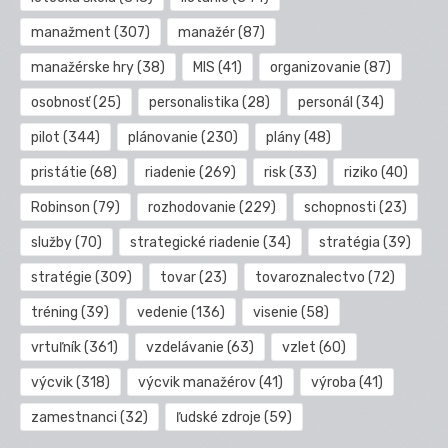
manažment
(307)
manažér
(87)
manažérske hry
(38)
MIS
(41)
organizovanie
(87)
osobnosť
(25)
personalistika
(28)
personál
(34)
pilot
(344)
plánovanie
(230)
plány
(48)
pristátie
(68)
riadenie
(269)
risk
(33)
riziko
(40)
Robinson
(79)
rozhodovanie
(229)
schopnosti
(23)
služby
(70)
strategické riadenie
(34)
stratégia
(39)
stratégie
(309)
tovar
(23)
tovaroznalectvo
(72)
tréning
(39)
vedenie
(136)
visenie
(58)
vrtuľník
(361)
vzdelávanie
(63)
vzlet
(60)
výcvik
(318)
výcvik manažérov
(41)
výroba
(41)
zamestnanci
(32)
ľudské zdroje
(59)