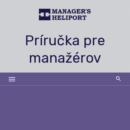
Skip
to
content
Príručka pre
manažérov