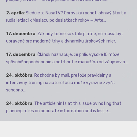
2. apríla
:
Sledujete NasaTV? Obrovský rachot, ohnivý štart a
ľudia letiaci k Mesiacu po desiatkach rokov — Arte...
17. decembra
:
Základy teórie sú stále platné, no musia byť
upravené pre moderné trhy a dynamiku úrokových mier.
17. decembra
:
Článok naznačuje, že príliš vysoké IQ môže
spôsobiť nepochopenie a odtrhnutie manažéra od záujmov a ...
24. októbra
:
Rozhodne by mali, pretože pravidelný a
intenzívny tréning na autorotáciu môže výrazne zvýšiť
schopno...
24. októbra
:
The article hints at this issue by noting that
planning relies on accurate information and is less e...