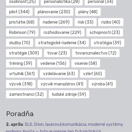
osobnosť
(25)
personalistika
(28)
personál
(34)
pilot
(344)
plánovanie
(230)
plány
(48)
pristátie
(68)
riadenie
(269)
risk
(33)
riziko
(40)
Robinson
(79)
rozhodovanie
(229)
schopnosti
(23)
služby
(70)
strategické riadenie
(34)
stratégia
(39)
stratégie
(309)
tovar
(23)
tovaroznalectvo
(72)
tréning
(39)
vedenie
(136)
visenie
(58)
vrtuľník
(361)
vzdelávanie
(63)
vzlet
(60)
výcvik
(318)
výcvik manažérov
(41)
výroba
(41)
zamestnanci
(32)
ľudské zdroje
(59)
Poradňa
2. apríla
:
SLS, Orion, laserová komunikácia, moderné systémy
podpory života — toto je presne ten futuristický b...