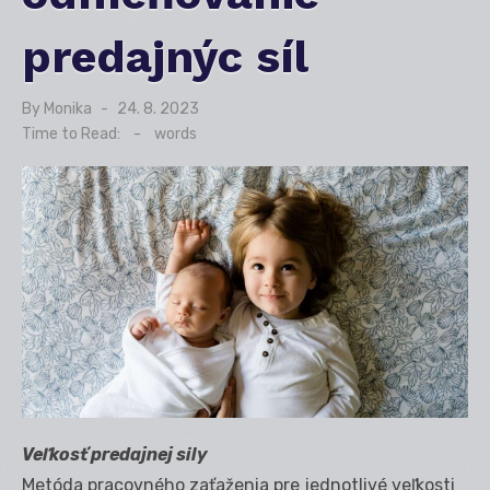
predajnýc síl
By
Monika
Posted
24. 8. 2023
on
Time to Read:
-
words
Veľkosť predajnej sily
Metóda pracovného zaťaženia pre jednotlivé veľkosti