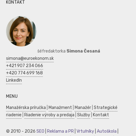
KONTAKT
šéfredaktorka
Simona Česaná
simona@euroekonom.sk
+421 907 234 066
+420 774 699 168
LinkedIn
MENU
Manažérska príručka
|
Manažment
|
Manažér
|
Strategické
riadenie
|
Riadenie výroby a predaja
|
Služby
|
Kontakt
© 2010 - 2026
SEO
|
Reklama a PR
|
Vrtuľníky
|
Autoškola
|