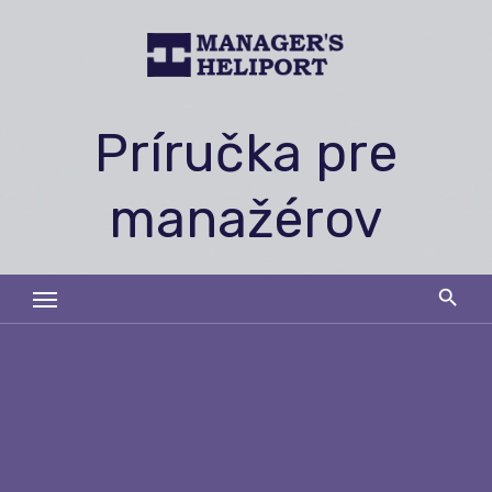
Skip
to
content
Príručka pre
manažérov