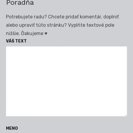
Poradňa
Potrebujete radu? Chcete pridať komentár, doplniť
alebo upraviť túto stránku? Vyplňte textové pole
nižšie. Ďakujeme ♥
VÁŠ TEXT
MENO