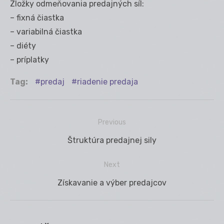
Zložky odmeňovania predajných síl:
– fixná čiastka
– variabilná čiastka
– diéty
– príplatky
Tag:
predaj
riadenie predaja
Previous
Navigácia
Previous
Štruktúra predajnej sily
v
post:
článku
Next
Next
Získavanie a výber predajcov
post: