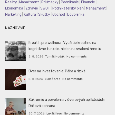
Reality
|
Manažment
|
Prijímáčky
|
Podnikanie
|
Financie
|
Ekonomika
|
Zdravie
|
SWOT
|
Podnikateľský plán
|
Manažment
|
Marketing
|
Kultúra
|
Skúšky
|
Obchod
|
Dovolenka
NAJNOVŠIE
Kreatín pre wellness: Využitie kreatínu na
kognitívne funkcie, nielen na svalovú hmotu
3. 8. 2026
Tomáš Hudák
No comments
Úver na investovanie: Páka a riziká
2. 8. 2026
Lukáš Kroc
No comments
Súkromie a povolenia v úverových aplikáciách:
Dátová ochrana
30. 7. 2026
Lukáš Kroc
No comments