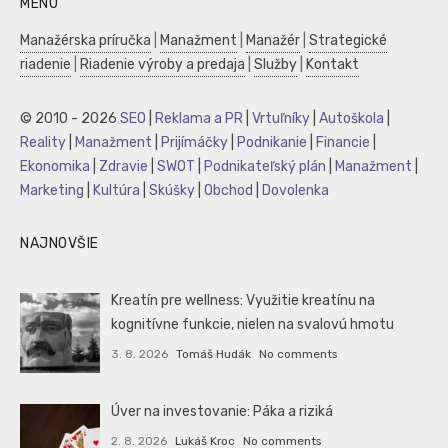
MENU
Manažérska príručka
|
Manažment
|
Manažér
|
Strategické
riadenie
|
Riadenie výroby a predaja
|
Služby
|
Kontakt
© 2010 - 2026
SEO
|
Reklama a PR
|
Vrtuľníky
|
Autoškola
|
Reality
|
Manažment
|
Prijímáčky
|
Podnikanie
|
Financie
|
Ekonomika
|
Zdravie
|
SWOT
|
Podnikateľský plán
|
Manažment
|
Marketing
|
Kultúra
|
Skúšky
|
Obchod
|
Dovolenka
NAJNOVŠIE
Kreatín pre wellness: Využitie kreatínu na
kognitívne funkcie, nielen na svalovú hmotu
3. 8. 2026
Tomáš Hudák
No comments
Úver na investovanie: Páka a riziká
2. 8. 2026
Lukáš Kroc
No comments