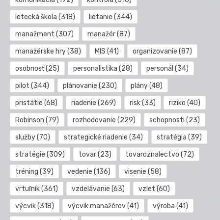
letecká škola
(318)
lietanie
(344)
manažment
(307)
manažér
(87)
manažérske hry
(38)
MIS
(41)
organizovanie
(87)
osobnosť
(25)
personalistika
(28)
personál
(34)
pilot
(344)
plánovanie
(230)
plány
(48)
pristátie
(68)
riadenie
(269)
risk
(33)
riziko
(40)
Robinson
(79)
rozhodovanie
(229)
schopnosti
(23)
služby
(70)
strategické riadenie
(34)
stratégia
(39)
stratégie
(309)
tovar
(23)
tovaroznalectvo
(72)
tréning
(39)
vedenie
(136)
visenie
(58)
vrtuľník
(361)
vzdelávanie
(63)
vzlet
(60)
výcvik
(318)
výcvik manažérov
(41)
výroba
(41)