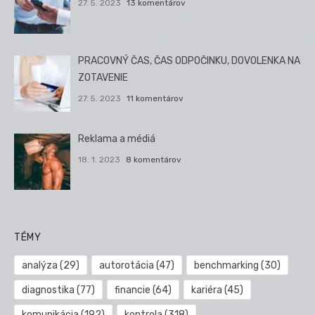
27. 5. 2023
13 komentárov
PRACOVNÝ ČAS, ČAS ODPOČINKU, DOVOLENKA NA
ZOTAVENIE
27. 5. 2023
11 komentárov
Reklama a médiá
18. 1. 2023
8 komentárov
TÉMY
analýza
(29)
autorotácia
(47)
benchmarking
(30)
diagnostika
(77)
financie
(64)
kariéra
(45)
komunikácia
(192)
kontrola
(318)