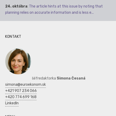
24. októbra
:
The article hints at this issue by noting that
planning relies on accurate information and is less e...
KONTAKT
šéfredaktorka
Simona Česaná
simona@euroekonom.sk
+421 907 234 066
+420 774 699 168
LinkedIn