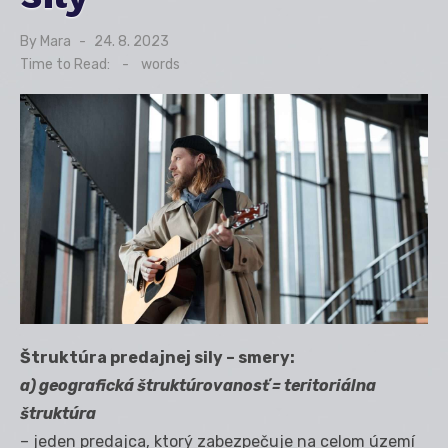
By
Mara
Posted
24. 8. 2023
on
Time to Read:
-
words
Štruktúra predajnej sily – smery:
a) geografická štruktúrovanosť = teritoriálna
štruktúra
– jeden predajca, ktorý zabezpečuje na celom území