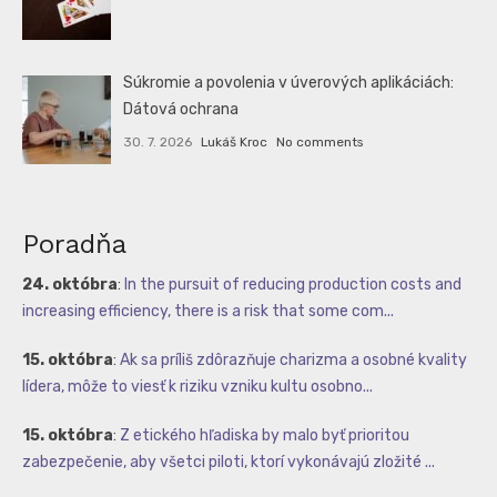
Súkromie a povolenia v úverových aplikáciách:
Dátová ochrana
30. 7. 2026
Lukáš Kroc
No comments
Poradňa
24. októbra
:
In the pursuit of reducing production costs and
increasing efficiency, there is a risk that some com...
15. októbra
:
Ak sa príliš zdôrazňuje charizma a osobné kvality
lídera, môže to viesť k riziku vzniku kultu osobno...
15. októbra
:
Z etického hľadiska by malo byť prioritou
zabezpečenie, aby všetci piloti, ktorí vykonávajú zložité ...