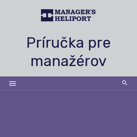
Skip
to
content
Príručka pre
manažérov