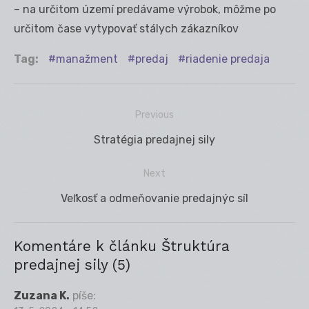
– na určitom území predávame výrobok, môžme po
určitom čase vytypovať stálych zákazníkov
Tag:
manažment
predaj
riadenie predaja
Previous
Navigácia
Previous
Stratégia predajnej sily
v
post:
článku
Next
Next
Veľkosť a odmeňovanie predajnýc síl
post:
Komentáre k článku Štruktúra
predajnej sily (5)
Zuzana K.
píše: