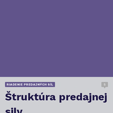
RIADENIE PREDAJNÝCH SÍL
5
Štruktúra predajnej
sily