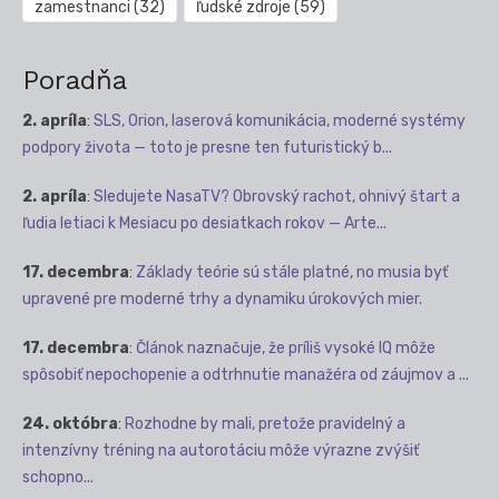
zamestnanci
(32)
ľudské zdroje
(59)
Poradňa
2. apríla
:
SLS, Orion, laserová komunikácia, moderné systémy
podpory života — toto je presne ten futuristický b...
2. apríla
:
Sledujete NasaTV? Obrovský rachot, ohnivý štart a
ľudia letiaci k Mesiacu po desiatkach rokov — Arte...
17. decembra
:
Základy teórie sú stále platné, no musia byť
upravené pre moderné trhy a dynamiku úrokových mier.
17. decembra
:
Článok naznačuje, že príliš vysoké IQ môže
spôsobiť nepochopenie a odtrhnutie manažéra od záujmov a ...
24. októbra
:
Rozhodne by mali, pretože pravidelný a
intenzívny tréning na autorotáciu môže výrazne zvýšiť
schopno...