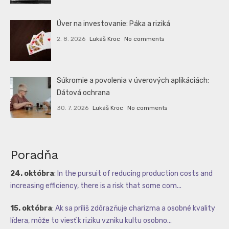
Úver na investovanie: Páka a riziká
2. 8. 2026
Lukáš Kroc
No comments
Súkromie a povolenia v úverových aplikáciách:
Dátová ochrana
30. 7. 2026
Lukáš Kroc
No comments
Poradňa
24. októbra
:
In the pursuit of reducing production costs and
increasing efficiency, there is a risk that some com...
15. októbra
:
Ak sa príliš zdôrazňuje charizma a osobné kvality
lídera, môže to viesť k riziku vzniku kultu osobno...