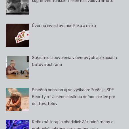
kognitívne funkcie, nielen na svalovú hmotu
Úver na investovanie: Páka a riziká
Súkromie a povolenia v úverových aplikáciách:
Dátová ochrana
Slnečná ochrana aj vo výškach: Prečo je SPF
Beauty of Joseon ideálnou voľbou nie len pre
cestovateľov
Reflexná terapia chodidiel: Základné mapy a
praktické aplikácie pre domácu prax