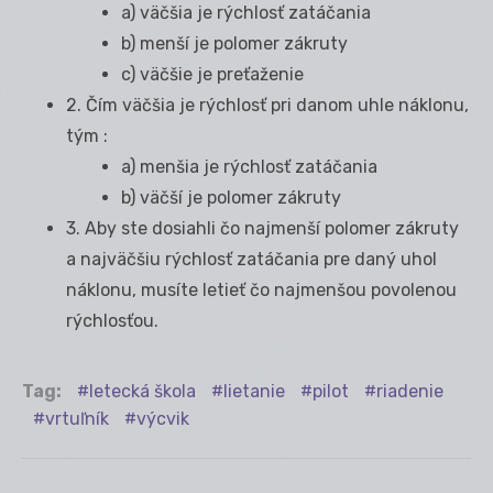
a) väčšia je rýchlosť zatáčania
b) menší je polomer zákruty
c) väčšie je preťaženie
2. Čím väčšia je rýchlosť pri danom uhle náklonu,
tým :
a) menšia je rýchlosť zatáčania
b) väčší je polomer zákruty
3. Aby ste dosiahli čo najmenší polomer zákruty
a najväčšiu rýchlosť zatáčania pre daný uhol
náklonu, musíte letieť čo najmenšou povolenou
rýchlosťou.
Tag:
letecká škola
lietanie
pilot
riadenie
vrtuľník
výcvik