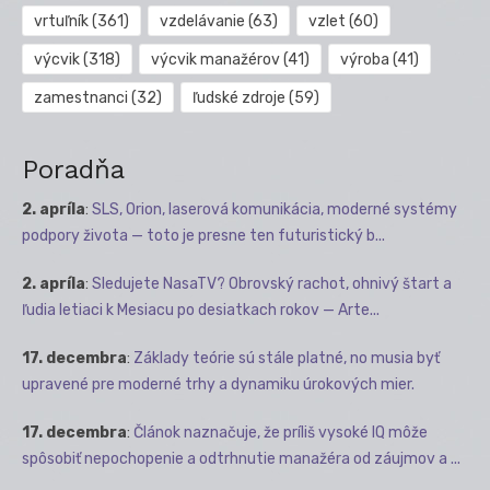
vrtuľník
(361)
vzdelávanie
(63)
vzlet
(60)
výcvik
(318)
výcvik manažérov
(41)
výroba
(41)
zamestnanci
(32)
ľudské zdroje
(59)
Poradňa
2. apríla
:
SLS, Orion, laserová komunikácia, moderné systémy
podpory života — toto je presne ten futuristický b...
2. apríla
:
Sledujete NasaTV? Obrovský rachot, ohnivý štart a
ľudia letiaci k Mesiacu po desiatkach rokov — Arte...
17. decembra
:
Základy teórie sú stále platné, no musia byť
upravené pre moderné trhy a dynamiku úrokových mier.
17. decembra
:
Článok naznačuje, že príliš vysoké IQ môže
spôsobiť nepochopenie a odtrhnutie manažéra od záujmov a ...