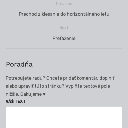
Previous
Navigácia
Previous
Prechod z klesania do horizontálneho letu
v
post:
článku
Next
Next
Preťaženie
post:
Poradňa
Potrebujete radu? Chcete pridať komentár, doplniť
alebo upraviť túto stránku? Vyplňte textové pole
nižšie. Ďakujeme ♥
VÁŠ TEXT