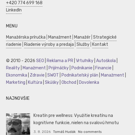
+420 774 699 168
LinkedIn
MENU
Manažérska príručka
|
Manažment
|
Manažér
|
Strategické
riadenie
|
Riadenie výroby a predaja
|
Služby
|
Kontakt
© 2010 - 2026
SEO
|
Reklama a PR
|
Vrtuľníky
|
Autoškola
|
Reality
|
Manažment
|
Prijímáčky
|
Podnikanie
|
Financie
|
Ekonomika
|
Zdravie
|
SWOT
|
Podnikateľský plán
|
Manažment
|
Marketing
|
Kultúra
|
Skúšky
|
Obchod
|
Dovolenka
NAJNOVŠIE
Kreatín pre wellness: Využitie kreatínu na
kognitívne funkcie, nielen na svalovú hmotu
3. 8. 2026
Tomáš Hudák
No comments