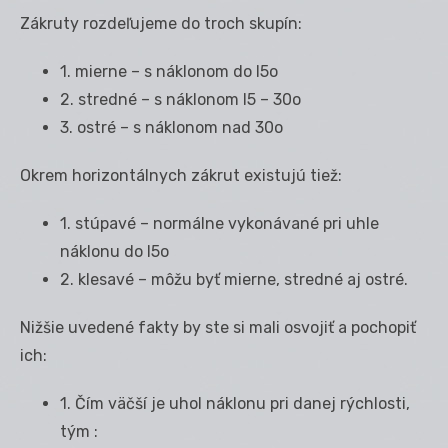
Zákruty rozdeľujeme do troch skupín:
1. mierne – s náklonom do l5
o
2. stredné – s náklonom l5 – 30
o
3. ostré – s náklonom nad 30
o
Okrem horizontálnych zákrut existujú tiež:
1. stúpavé – normálne vykonávané pri uhle
náklonu do l5
o
2. klesavé – môžu byť mierne, stredné aj ostré.
Nižšie uvedené fakty by ste si mali osvojiť a pochopiť
ich:
1. Čím väčší je uhol náklonu pri danej rýchlosti,
tým :