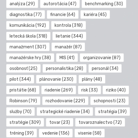
analýza
(29)
autorotácia
(47)
benchmarking
(30)
diagnostika
(77)
financie
(64)
kariéra
(45)
komunikácia
(192)
kontrola
(318)
letecká škola
(318)
lietanie
(344)
manažment
(307)
manažér
(87)
manažérske hry
(38)
MIS
(41)
organizovanie
(87)
osobnosť
(25)
personalistika
(28)
personál
(34)
pilot
(344)
plánovanie
(230)
plány
(48)
pristátie
(68)
riadenie
(269)
risk
(33)
riziko
(40)
Robinson
(79)
rozhodovanie
(229)
schopnosti
(23)
služby
(70)
strategické riadenie
(34)
stratégia
(39)
stratégie
(309)
tovar
(23)
tovaroznalectvo
(72)
tréning
(39)
vedenie
(136)
visenie
(58)