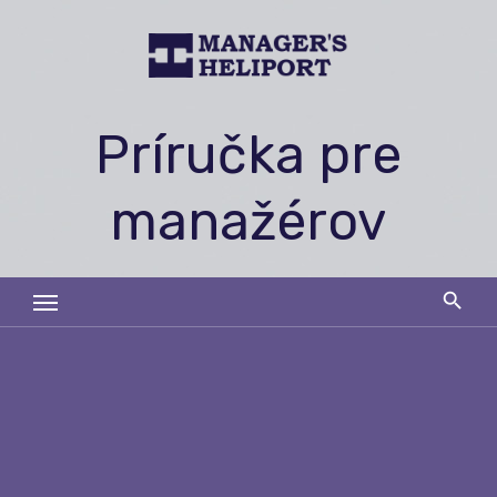
Skip
to
content
Príručka pre
manažérov