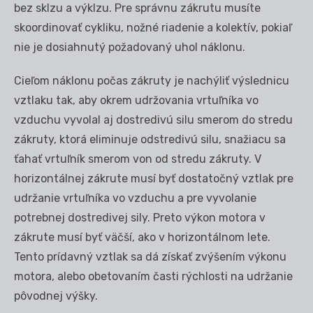
bez sklzu a výklzu. Pre správnu zákrutu musíte
skoordinovať cykliku, nožné riadenie a kolektív, pokiaľ
nie je dosiahnutý požadovaný uhol náklonu.
Cieľom náklonu počas zákruty je nachýliť výslednicu
vztlaku tak, aby okrem udržovania vrtuľníka vo
vzduchu vyvolal aj dostredivú silu smerom do stredu
zákruty, ktorá eliminuje odstredivú silu, snažiacu sa
ťahať vrtuľník smerom von od stredu zákruty. V
horizontálnej zákrute musí byť dostatočný vztlak pre
udržanie vrtuľníka vo vzduchu a pre vyvolanie
potrebnej dostredivej sily. Preto výkon motora v
zákrute musí byť väčší, ako v horizontálnom lete.
Tento prídavný vztlak sa dá získať zvýšením výkonu
motora, alebo obetovaním časti rýchlosti na udržanie
pôvodnej výšky.