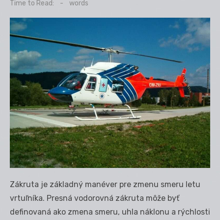
on
Time to Read:
-
words
Zákruta je základný manéver pre zmenu smeru letu
vrtuľníka. Presná vodorovná zákruta môže byť
definovaná ako zmena smeru, uhla náklonu a rýchlosti