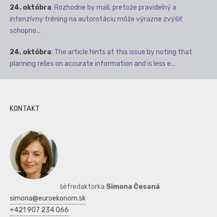
24. októbra
:
Rozhodne by mali, pretože pravidelný a
intenzívny tréning na autorotáciu môže výrazne zvýšiť
schopno...
24. októbra
:
The article hints at this issue by noting that
planning relies on accurate information and is less e...
KONTAKT
šéfredaktorka
Simona Česaná
simona@euroekonom.sk
+421 907 234 066