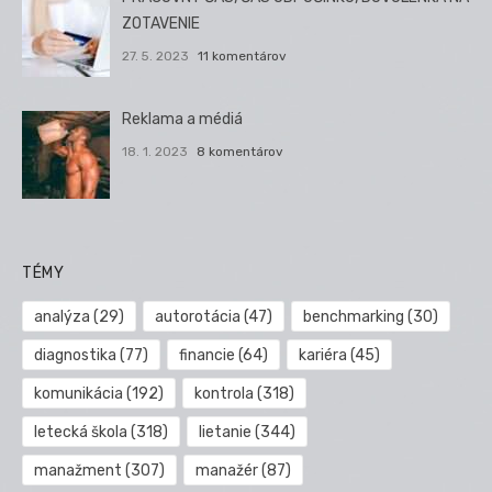
ZOTAVENIE
27. 5. 2023
11 komentárov
Reklama a médiá
18. 1. 2023
8 komentárov
TÉMY
analýza
(29)
autorotácia
(47)
benchmarking
(30)
diagnostika
(77)
financie
(64)
kariéra
(45)
komunikácia
(192)
kontrola
(318)
letecká škola
(318)
lietanie
(344)
manažment
(307)
manažér
(87)