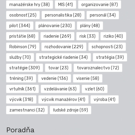
manažérske hry
(38)
MIS
(41)
organizovanie
(87)
osobnosť
(25)
personalistika
(28)
personál
(34)
pilot
(344)
plánovanie
(230)
plány
(48)
pristátie
(68)
riadenie
(269)
risk
(33)
riziko
(40)
Robinson
(79)
rozhodovanie
(229)
schopnosti
(23)
služby
(70)
strategické riadenie
(34)
stratégia
(39)
stratégie
(309)
tovar
(23)
tovaroznalectvo
(72)
tréning
(39)
vedenie
(136)
visenie
(58)
vrtuľník
(361)
vzdelávanie
(63)
vzlet
(60)
výcvik
(318)
výcvik manažérov
(41)
výroba
(41)
zamestnanci
(32)
ľudské zdroje
(59)
Poradňa