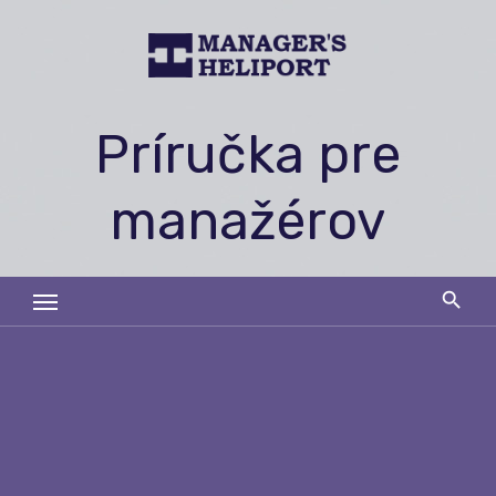
Skip
to
content
Príručka pre
manažérov