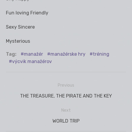
Fun loving Friendly
Sexy Sincere
Mysterious
Tag:
manažér
manažérske hry
tréning
výcvik manažérov
Previous
Navigácia
Previous
THE TREASURE, THE PIRATE AND THE KEY
v
post:
článku
Next
Next
WORLD TRIP
post: