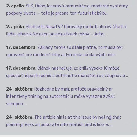
2. apríla
:
SLS, Orion, laserová komunikácia, moderné systémy
podpory života — toto je presne ten futuristický b...
2. apríla
:
Sledujete NasaTV? Obrovský rachot, ohnivý štart a
ľudia letiaci k Mesiacu po desiatkach rokov — Arte...
17. decembra
:
Základy teórie sú stále platné, no musia byť
upravené pre moderné trhy a dynamiku úrokových mier.
17. decembra
:
Článok naznačuje, že príliš vysoké IQ môže
spôsobiť nepochopenie a odtrhnutie manažéra od záujmov a ...
24. októbra
:
Rozhodne by mali, pretože pravidelný a
intenzívny tréning na autorotáciu môže výrazne zvýšiť
schopno...
24. októbra
:
The article hints at this issue by noting that
planning relies on accurate information and is less e...