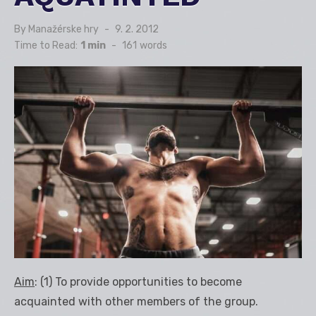
By
Manažérske hry
Posted
9. 2. 2012
on
Time to Read:
1 min
-
161
words
Aim
: (1) To provide opportunities to become
acquainted with other members of the group.