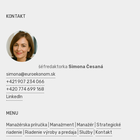
KONTAKT
šéfredaktorka
Simona Česaná
simona@euroekonom.sk
+421 907 234 066
+420 774 699 168
LinkedIn
MENU
Manažérska príručka
|
Manažment
|
Manažér
|
Strategické
riadenie
|
Riadenie výroby a predaja
|
Služby
|
Kontakt