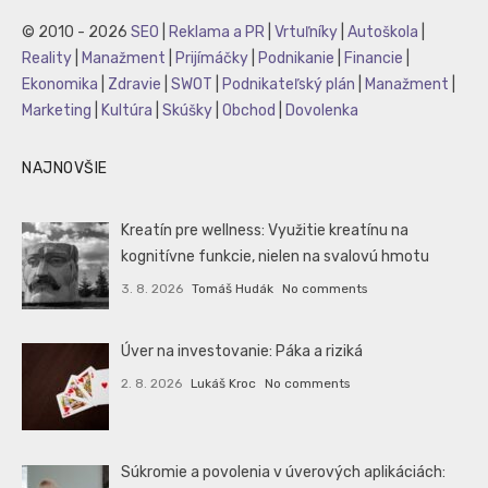
© 2010 - 2026
SEO
|
Reklama a PR
|
Vrtuľníky
|
Autoškola
|
Reality
|
Manažment
|
Prijímáčky
|
Podnikanie
|
Financie
|
Ekonomika
|
Zdravie
|
SWOT
|
Podnikateľský plán
|
Manažment
|
Marketing
|
Kultúra
|
Skúšky
|
Obchod
|
Dovolenka
NAJNOVŠIE
Kreatín pre wellness: Využitie kreatínu na
kognitívne funkcie, nielen na svalovú hmotu
3. 8. 2026
Tomáš Hudák
No comments
Úver na investovanie: Páka a riziká
2. 8. 2026
Lukáš Kroc
No comments
Súkromie a povolenia v úverových aplikáciách: