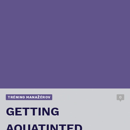
TRÉNING MANAŽÉROV
0
GETTING
AQUATINTED