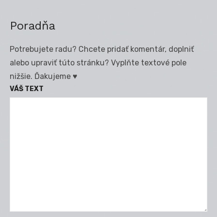
Poradňa
Potrebujete radu? Chcete pridať komentár, doplniť
alebo upraviť túto stránku? Vyplňte textové pole
nižšie. Ďakujeme ♥
VÁŠ TEXT