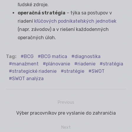
ľudské zdroje.
operačná stratégia
– týka sa postupov v
riadení
kľúčových podnikateľských jednotiek
(napr. závodov) a v riešení každodenných
operačných úloh.
Tag:
BCG
BCG matica
diagnostika
manažment
plánovanie
riadenie
stratégia
strategické riadenie
stratégie
SWOT
SWOT analýza
Previous
Navigácia
Previous
Výber pracovníkov pre vyslanie do zahraničia
v
post:
článku
Next