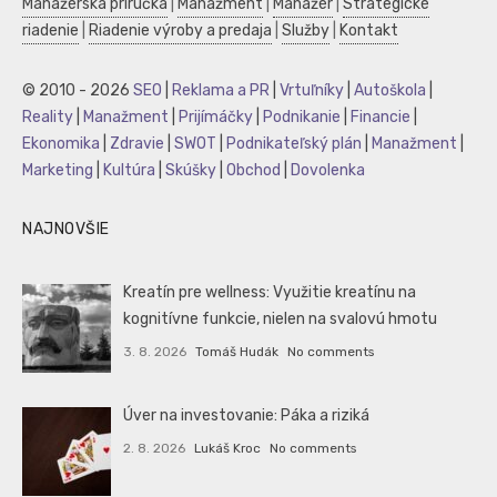
Manažérska príručka
|
Manažment
|
Manažér
|
Strategické
riadenie
|
Riadenie výroby a predaja
|
Služby
|
Kontakt
© 2010 - 2026
SEO
|
Reklama a PR
|
Vrtuľníky
|
Autoškola
|
Reality
|
Manažment
|
Prijímáčky
|
Podnikanie
|
Financie
|
Ekonomika
|
Zdravie
|
SWOT
|
Podnikateľský plán
|
Manažment
|
Marketing
|
Kultúra
|
Skúšky
|
Obchod
|
Dovolenka
NAJNOVŠIE
Kreatín pre wellness: Využitie kreatínu na
kognitívne funkcie, nielen na svalovú hmotu
3. 8. 2026
Tomáš Hudák
No comments
Úver na investovanie: Páka a riziká
2. 8. 2026
Lukáš Kroc
No comments