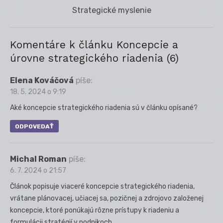
Next
Strategické myslenie
post:
Komentáre k článku Koncepcie a
úrovne strategického riadenia (6)
Elena Kováčová
píše:
18. 5. 2024 o 9:19
Aké koncepcie strategického riadenia sú v článku opísané?
ODPOVEDAŤ
Michal Roman
píše:
6. 7. 2024 o 21:57
Článok popisuje viaceré koncepcie strategického riadenia,
vrátane plánovacej, učiacej sa, pozičnej a zdrojovo založenej
koncepcie, ktoré ponúkajú rôzne prístupy k riadeniu a
formulácii stratégií v podnikoch.