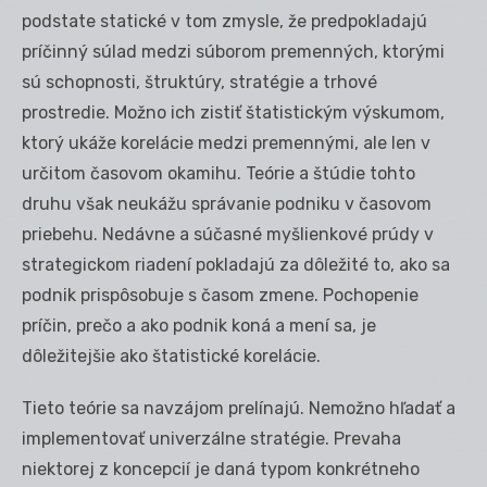
podstate statické v tom zmysle, že predpokladajú
príčinný súlad medzi súborom premenných, ktorými
sú schopnosti, štruktúry, stratégie a trhové
prostredie. Možno ich zistiť štatistickým výskumom,
ktorý ukáže korelácie medzi premennými, ale len v
určitom časovom okamihu. Teórie a štúdie tohto
druhu však neukážu správanie podniku v časovom
priebehu. Nedávne a súčasné myšlienkové prúdy v
strategickom riadení pokladajú za dôležité to, ako sa
podnik prispôsobuje s časom zmene. Pochopenie
príčin, prečo a ako podnik koná a mení sa, je
dôležitejšie ako štatistické korelácie.
Tieto teórie sa navzájom prelínajú. Nemožno hľadať a
implementovať univerzálne stratégie. Prevaha
niektorej z koncepcií je daná typom konkrétneho