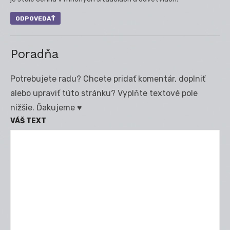
ODPOVEDAŤ
Poradňa
Potrebujete radu? Chcete pridať komentár, doplniť
alebo upraviť túto stránku? Vyplňte textové pole
nižšie. Ďakujeme ♥
VÁŠ TEXT