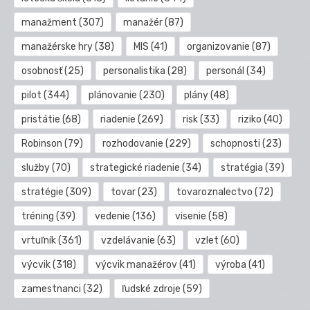
manažment
(307)
manažér
(87)
manažérske hry
(38)
MIS
(41)
organizovanie
(87)
osobnosť
(25)
personalistika
(28)
personál
(34)
pilot
(344)
plánovanie
(230)
plány
(48)
pristátie
(68)
riadenie
(269)
risk
(33)
riziko
(40)
Robinson
(79)
rozhodovanie
(229)
schopnosti
(23)
služby
(70)
strategické riadenie
(34)
stratégia
(39)
stratégie
(309)
tovar
(23)
tovaroznalectvo
(72)
tréning
(39)
vedenie
(136)
visenie
(58)
vrtuľník
(361)
vzdelávanie
(63)
vzlet
(60)
výcvik
(318)
výcvik manažérov
(41)
výroba
(41)
zamestnanci
(32)
ľudské zdroje
(59)