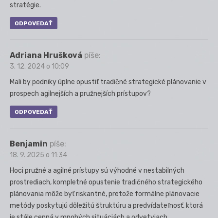
stratégie.
ODPOVEDAŤ
Adriana Hrušková
píše:
3. 12. 2024 o 10:09
Mali by podniky úplne opustiť tradičné strategické plánovanie v
prospech agilnejších a pružnejších prístupov?
ODPOVEDAŤ
Benjamin
píše:
18. 9. 2025 o 11:34
Hoci pružné a agilné prístupy sú výhodné v nestabilných
prostrediach, kompletné opustenie tradičného strategického
plánovania môže byť riskantné, pretože formálne plánovacie
metódy poskytujú dôležitú štruktúru a predvídateľnosť, ktorá
je stále cenná v mnohých situáciách a odvetviach.