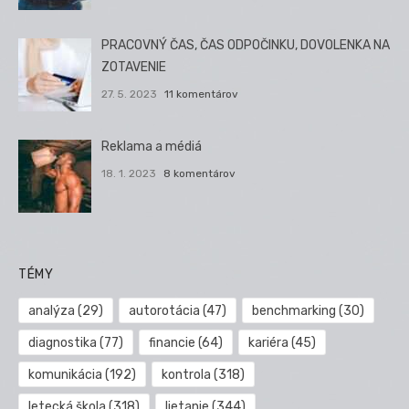
PRACOVNÝ ČAS, ČAS ODPOČINKU, DOVOLENKA NA
ZOTAVENIE
27. 5. 2023
11 komentárov
Reklama a médiá
18. 1. 2023
8 komentárov
TÉMY
analýza
(29)
autorotácia
(47)
benchmarking
(30)
diagnostika
(77)
financie
(64)
kariéra
(45)
komunikácia
(192)
kontrola
(318)
letecká škola
(318)
lietanie
(344)