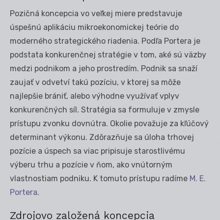
Pozičná koncepcia vo veľkej miere predstavuje
úspešnú aplikáciu mikroekonomickej teórie do
moderného strategického riadenia. Podľa Portera je
podstata konkurenčnej stratégie v tom, aké sú väzby
medzi podnikom a jeho prostredím. Podnik sa snaží
zaujať v odvetví takú pozíciu, v ktorej sa môže
najlepšie brániť, alebo výhodne využívať vplyv
konkurenčných síl. Stratégia sa formuluje v zmysle
prístupu zvonku dovnútra. Okolie považuje za kľúčový
determinant výkonu. Zdôrazňuje sa úloha trhovej
pozície a úspech sa viac pripisuje starostlivému
výberu trhu a pozície v ňom, ako vnútorným
vlastnostiam podniku. K tomuto prístupu radíme
M. E.
Portera
.
Zdrojovo založená koncepcia