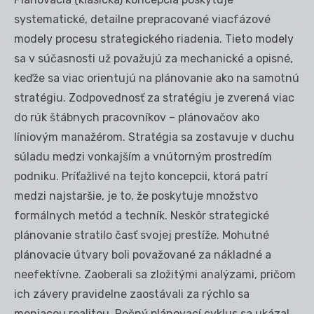
systematické, detailne prepracované viacfázové
modely procesu strategického riadenia. Tieto modely
sa v súčasnosti už považujú za mechanické a opisné,
keďže sa viac orientujú na plánovanie ako na samotnú
stratégiu. Zodpovednosť za stratégiu je zverená viac
do rúk štábnych pracovníkov – plánovačov ako
líniovým manažérom. Stratégia sa zostavuje v duchu
súladu medzi vonkajším a vnútorným prostredím
podniku. Príťažlivé na tejto koncepcii, ktorá patrí
medzi najstaršie, je to, že poskytuje množstvo
formálnych metód a techník. Neskôr strategické
plánovanie stratilo časť svojej prestíže. Mohutné
plánovacie útvary boli považované za nákladné a
neefektívne. Zaoberali sa zložitými analýzami, pričom
ich závery pravidelne zaostávali za rýchlo sa
meniacou realitou. Ročný plánovací cyklus sa ukázal