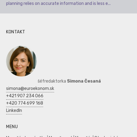
planning relies on accurate information and is less e...
KONTAKT
šéfredaktorka
Simona Česaná
simona@euroekonom.sk
+421 907 234 066
+420 774 699 168
LinkedIn
MENU