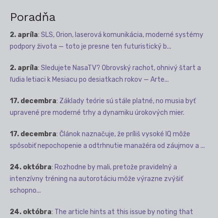
Poradňa
2. apríla
:
SLS, Orion, laserová komunikácia, moderné systémy
podpory života — toto je presne ten futuristický b...
2. apríla
:
Sledujete NasaTV? Obrovský rachot, ohnivý štart a
ľudia letiaci k Mesiacu po desiatkach rokov — Arte...
17. decembra
:
Základy teórie sú stále platné, no musia byť
upravené pre moderné trhy a dynamiku úrokových mier.
17. decembra
:
Článok naznačuje, že príliš vysoké IQ môže
spôsobiť nepochopenie a odtrhnutie manažéra od záujmov a ...
24. októbra
:
Rozhodne by mali, pretože pravidelný a
intenzívny tréning na autorotáciu môže výrazne zvýšiť
schopno...
24. októbra
:
The article hints at this issue by noting that