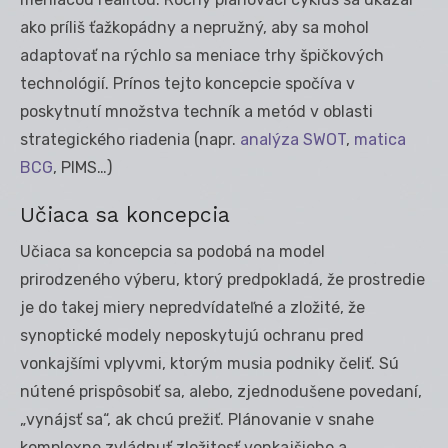
ako príliš ťažkopádny a nepružný, aby sa mohol
adaptovať na rýchlo sa meniace trhy špičkových
technológií. Prínos tejto koncepcie spočíva v
poskytnutí množstva techník a metód v oblasti
strategického riadenia (napr.
analýza SWOT
,
matica
BCG
, PIMS…)
Učiaca sa koncepcia
Učiaca sa koncepcia sa podobá na model
prirodzeného výberu, ktorý predpokladá, že prostredie
je do takej miery nepredvídateľné a zložité, že
synoptické modely neposkytujú ochranu pred
vonkajšími vplyvmi, ktorým musia podniky čeliť. Sú
nútené prispôsobiť sa, alebo, zjednodušene povedaní,
„vynájsť sa“, ak chcú prežiť. Plánovanie v snahe
komplexne zvládnuť zložitosť vonkajšieho a