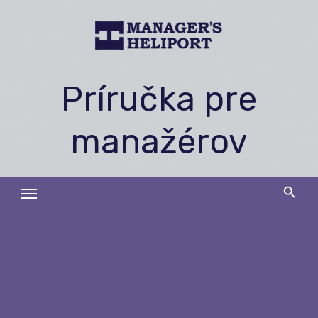
Skip
to
content
Príručka pre
manažérov