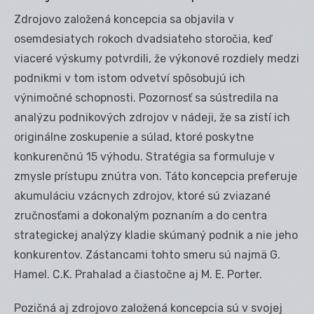
Zdrojovo založená koncepcia sa objavila v
osemdesiatych rokoch dvadsiateho storočia, keď
viaceré výskumy potvrdili, že výkonové rozdiely medzi
podnikmi v tom istom odvetví spôsobujú ich
výnimočné schopnosti. Pozornosť sa sústredila na
analýzu podnikových zdrojov v nádeji, že sa zistí ich
originálne zoskupenie a súlad, ktoré poskytne
konkurenčnú 15 výhodu. Stratégia sa formuluje v
zmysle prístupu znútra von. Táto koncepcia preferuje
akumuláciu vzácnych zdrojov, ktoré sú zviazané
zručnosťami a dokonalým poznaním a do centra
strategickej analýzy kladie skúmaný podnik a nie jeho
konkurentov. Zástancami tohto smeru sú najmä G.
Hamel. C.K. Prahalad a čiastočne aj M. E. Porter.
Pozičná aj zdrojovo založená koncepcia sú v svojej