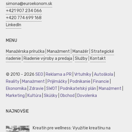
simona@euroekonom.sk
+421 907 234 066
+420 774 699 168
LinkedIn
MENU
Manažérska príručka
|
Manažment
|
Manažér
|
Strategické
riadenie
|
Riadenie výroby a predaja
|
Služby
|
Kontakt
© 2010 - 2026
SEO
|
Reklama a PR
|
Vrtuľníky
|
Autoškola
|
Reality
|
Manažment
|
Prijímáčky
|
Podnikanie
|
Financie
|
Ekonomika
|
Zdravie
|
SWOT
|
Podnikateľský plán
|
Manažment
|
Marketing
|
Kultúra
|
Skúšky
|
Obchod
|
Dovolenka
NAJNOVŠIE
Kreatín pre wellness: Využitie kreatínu na