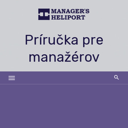
Skip
to
content
Príručka pre
manažérov