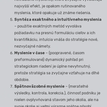
najvyšší efekt, je opakom rutinovaného
myslenia, ktoré opakuje už známe riešenia.
Syntéza exaktného a intuitívneho myslenia
– použitie exaktných metód vyvoláva
požiadavku na presnú formuláciu cieľov a ich
kvantifikáciu, intuícia vnáša do stratégie nové,
nezvyčajné námety.
Myslenie v čase
– (poopravené, časom
preformulované) dynamický pohľad pri
strategickom riadení je úplne nevyhnutný,
pretože stratégia sa zvyčajne vzťahuje na dlhé
obdobie.
Spätnoväzobné myslenie
– (merateľné
výsledky, kontrola, korekcia.), činnosť podniku je
nielen ovplyvňovaná stavom jeho okolia, ale na
svoje okolie aj veľmi výrazne spätne pôsobí,