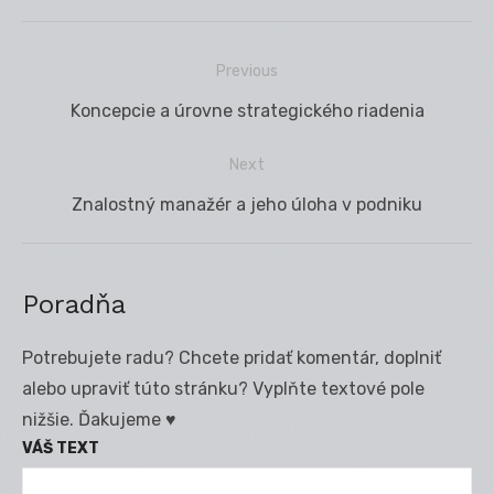
Previous
Navigácia
Previous
Koncepcie a úrovne strategického riadenia
v
post:
článku
Next
Next
Znalostný manažér a jeho úloha v podniku
post:
Poradňa
Potrebujete radu? Chcete pridať komentár, doplniť
alebo upraviť túto stránku? Vyplňte textové pole
nižšie. Ďakujeme ♥
VÁŠ TEXT