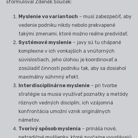
sformuloval Zdeněk Souček:
Myslenie vo variantoch
– musí zabezpečiť, aby
vedenie podniku nikdy nebolo prekvapené
takými zmenami, ktoré možno reálne predvídať.
Systémové myslenie
– javy sú tu chápané
komplexne v ich vonkajších a vnútorných
súvislostiach, jeho úlohou je koordinovať a
zosúladiť činnosti podniku tak, aby sa dosiahol
maximálny súhrnný efekt.
Interdisciplinárne myslenie
– pri tvorbe
stratégie sa musia využívať poznatky a metódy
rôznych vedných disciplín, ich vzájomná
konfrontácia umožní vznik originálnych
námetov.
Tvorivý spôsob myslenia
– prináša nové,
netradičné myšlienky, ktoré zvyčajne vyvolávajú