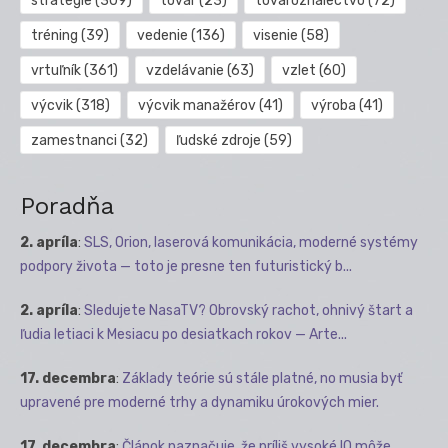
stratégie
(309)
tovar
(23)
tovaroznalectvo
(72)
tréning
(39)
vedenie
(136)
visenie
(58)
vrtuľník
(361)
vzdelávanie
(63)
vzlet
(60)
výcvik
(318)
výcvik manažérov
(41)
výroba
(41)
zamestnanci
(32)
ľudské zdroje
(59)
Poradňa
2. apríla
:
SLS, Orion, laserová komunikácia, moderné systémy
podpory života — toto je presne ten futuristický b...
2. apríla
:
Sledujete NasaTV? Obrovský rachot, ohnivý štart a
ľudia letiaci k Mesiacu po desiatkach rokov — Arte...
17. decembra
:
Základy teórie sú stále platné, no musia byť
upravené pre moderné trhy a dynamiku úrokových mier.
17. decembra
:
Článok naznačuje, že príliš vysoké IQ môže