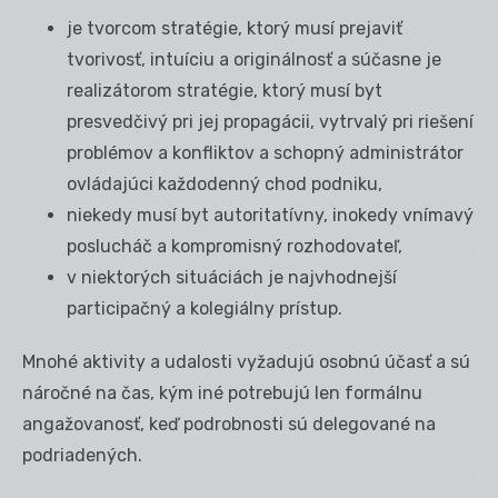
je tvorcom stratégie, ktorý musí prejaviť
tvorivosť, intuíciu a originálnosť a súčasne je
realizátorom stratégie, ktorý musí byt
presvedčivý pri jej propagácii, vytrvalý pri riešení
problémov a konfliktov a schopný administrátor
ovládajúci každodenný chod podniku,
niekedy musí byt autoritatívny, inokedy vnímavý
poslucháč a kompromisný rozhodovateľ,
v niektorých situáciách je najvhodnejší
participačný a kolegiálny prístup.
Mnohé aktivity a udalosti vyžadujú osobnú účasť a sú
náročné na čas, kým iné potrebujú len formálnu
angažovanosť, keď podrobnosti sú delegované na
podriadených.