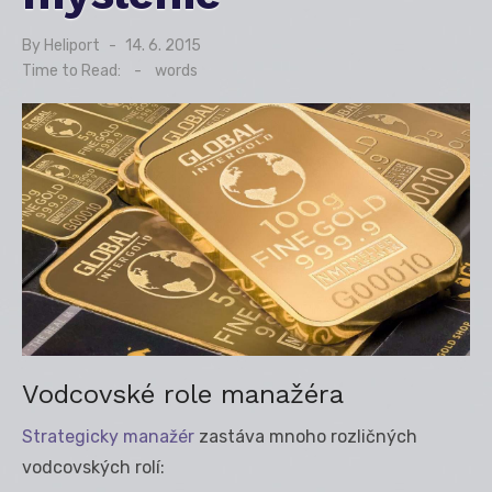
By
Heliport
Posted
14. 6. 2015
on
Time to Read:
-
words
Vodcovské role manažéra
Strategicky manažér
zastáva mnoho rozličných
vodcovských rolí: