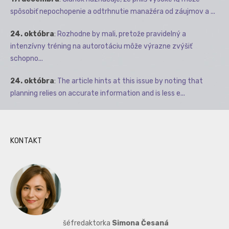
spôsobiť nepochopenie a odtrhnutie manažéra od záujmov a ...
24. októbra
:
Rozhodne by mali, pretože pravidelný a
intenzívny tréning na autorotáciu môže výrazne zvýšiť
schopno...
24. októbra
:
The article hints at this issue by noting that
planning relies on accurate information and is less e...
KONTAKT
šéfredaktorka
Simona Česaná