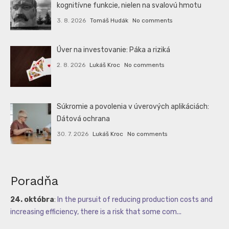
kognitívne funkcie, nielen na svalovú hmotu
3. 8. 2026
Tomáš Hudák
No comments
Úver na investovanie: Páka a riziká
2. 8. 2026
Lukáš Kroc
No comments
Súkromie a povolenia v úverových aplikáciách:
Dátová ochrana
30. 7. 2026
Lukáš Kroc
No comments
Poradňa
24. októbra
:
In the pursuit of reducing production costs and
increasing efficiency, there is a risk that some com...