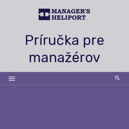
Skip
to
content
Príručka pre
manažérov