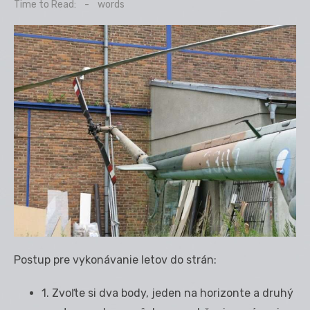
on
Time to Read:
-
words
Postup pre vykonávanie letov do strán:
1. Zvoľte si dva body, jeden na horizonte a druhý