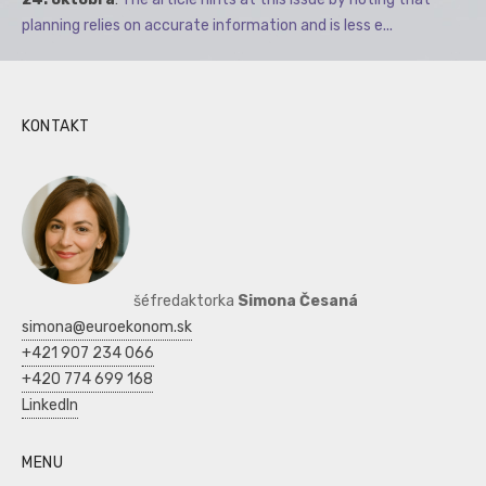
planning relies on accurate information and is less e...
KONTAKT
šéfredaktorka
Simona Česaná
simona@euroekonom.sk
+421 907 234 066
+420 774 699 168
LinkedIn
MENU