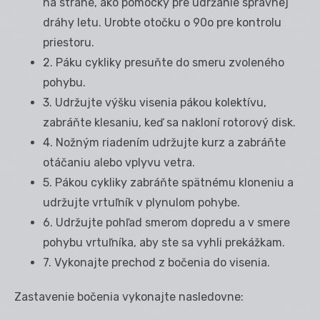
na strane, ako pomôcky pre udržanie správnej
dráhy letu. Urobte otočku o 90
o
pre kontrolu
priestoru.
2. Páku cykliky presuňte do smeru zvoleného
pohybu.
3. Udržujte výšku visenia pákou kolektívu,
zabráňte klesaniu, keď sa nakloní rotorový disk.
4. Nožným riadením udržujte kurz a zabráňte
otáčaniu alebo vplyvu vetra.
5. Pákou cykliky zabráňte spätnému kloneniu a
udržujte vrtuľník v plynulom pohybe.
6. Udržujte pohľad smerom dopredu a v smere
pohybu vrtuľníka, aby ste sa vyhli prekážkam.
7. Vykonajte prechod z bočenia do visenia.
Zastavenie bočenia vykonajte nasledovne: