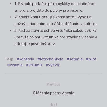
1. Plynule potlačte páku cykliky do opačného
smeru a prejdite do polohy pre visenie.
2. Kolektívom udržujte konštantnú výšku a
nožným riadením zabráňte otáčaniu vrtuľníka.
3. Keď zastavíte pohyb vrtuľníka pákou cykliky,
upravte polohu vrtuľníka pre stabilné visenie a
udržujte pôvodný kurz.
Tag:
kontrola
letecká škola
lietanie
pilot
visenie
vrtuľník
výcvik
Previous
Navigácia
Previous
Otáčanie počas visenia
v
post:
článku
Next