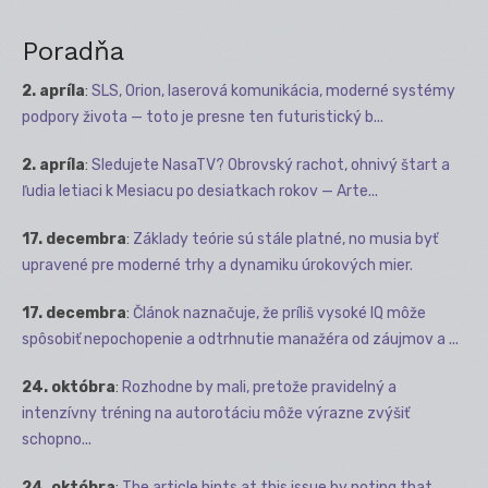
Poradňa
2. apríla
:
SLS, Orion, laserová komunikácia, moderné systémy
podpory života — toto je presne ten futuristický b...
2. apríla
:
Sledujete NasaTV? Obrovský rachot, ohnivý štart a
ľudia letiaci k Mesiacu po desiatkach rokov — Arte...
17. decembra
:
Základy teórie sú stále platné, no musia byť
upravené pre moderné trhy a dynamiku úrokových mier.
17. decembra
:
Článok naznačuje, že príliš vysoké IQ môže
spôsobiť nepochopenie a odtrhnutie manažéra od záujmov a ...
24. októbra
:
Rozhodne by mali, pretože pravidelný a
intenzívny tréning na autorotáciu môže výrazne zvýšiť
schopno...
24. októbra
:
The article hints at this issue by noting that