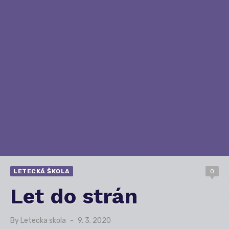
LETECKÁ ŠKOLA
0
Let do strán
By
Letecka skola
Posted
9. 3. 2020