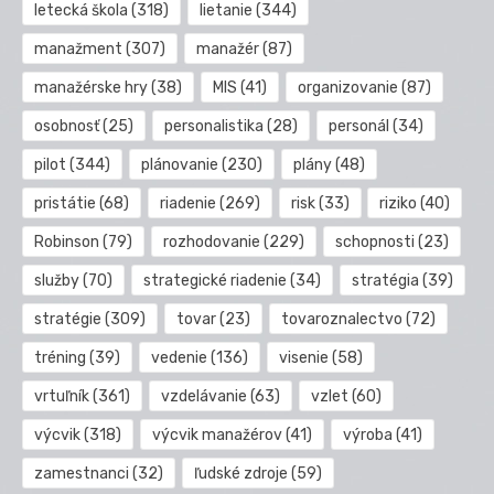
letecká škola
(318)
lietanie
(344)
manažment
(307)
manažér
(87)
manažérske hry
(38)
MIS
(41)
organizovanie
(87)
osobnosť
(25)
personalistika
(28)
personál
(34)
pilot
(344)
plánovanie
(230)
plány
(48)
pristátie
(68)
riadenie
(269)
risk
(33)
riziko
(40)
Robinson
(79)
rozhodovanie
(229)
schopnosti
(23)
služby
(70)
strategické riadenie
(34)
stratégia
(39)
stratégie
(309)
tovar
(23)
tovaroznalectvo
(72)
tréning
(39)
vedenie
(136)
visenie
(58)
vrtuľník
(361)
vzdelávanie
(63)
vzlet
(60)
výcvik
(318)
výcvik manažérov
(41)
výroba
(41)
zamestnanci
(32)
ľudské zdroje
(59)