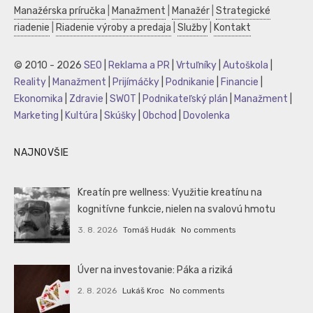
Manažérska príručka
|
Manažment
|
Manažér
|
Strategické
riadenie
|
Riadenie výroby a predaja
|
Služby
|
Kontakt
© 2010 - 2026
SEO
|
Reklama a PR
|
Vrtuľníky
|
Autoškola
|
Reality
|
Manažment
|
Prijímáčky
|
Podnikanie
|
Financie
|
Ekonomika
|
Zdravie
|
SWOT
|
Podnikateľský plán
|
Manažment
|
Marketing
|
Kultúra
|
Skúšky
|
Obchod
|
Dovolenka
NAJNOVŠIE
Kreatín pre wellness: Využitie kreatínu na
kognitívne funkcie, nielen na svalovú hmotu
3. 8. 2026
Tomáš Hudák
No comments
Úver na investovanie: Páka a riziká
2. 8. 2026
Lukáš Kroc
No comments