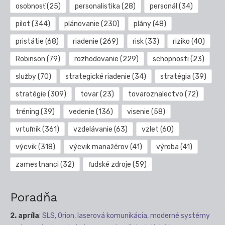
osobnosť
(25)
personalistika
(28)
personál
(34)
pilot
(344)
plánovanie
(230)
plány
(48)
pristátie
(68)
riadenie
(269)
risk
(33)
riziko
(40)
Robinson
(79)
rozhodovanie
(229)
schopnosti
(23)
služby
(70)
strategické riadenie
(34)
stratégia
(39)
stratégie
(309)
tovar
(23)
tovaroznalectvo
(72)
tréning
(39)
vedenie
(136)
visenie
(58)
vrtuľník
(361)
vzdelávanie
(63)
vzlet
(60)
výcvik
(318)
výcvik manažérov
(41)
výroba
(41)
zamestnanci
(32)
ľudské zdroje
(59)
Poradňa
2. apríla
:
SLS, Orion, laserová komunikácia, moderné systémy