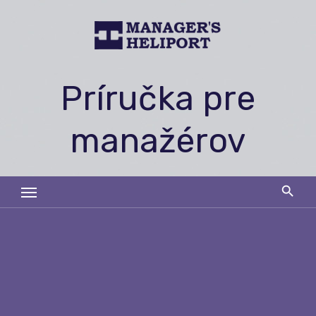
Skip
to
content
Príručka pre
manažérov