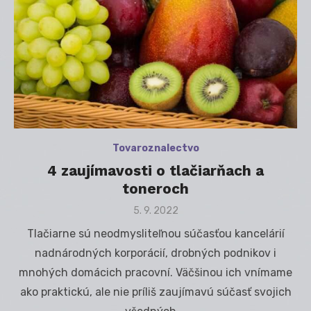
Tovaroznalectvo
4 zaujímavosti o tlačiarňach a
toneroch
Posted
5. 9. 2022
on
Tlačiarne sú neodmysliteľnou súčasťou kancelárií
nadnárodných korporácií, drobných podnikov i
mnohých domácich pracovní. Väčšinou ich vnímame
ako praktickú, ale nie príliš zaujímavú súčasť svojich