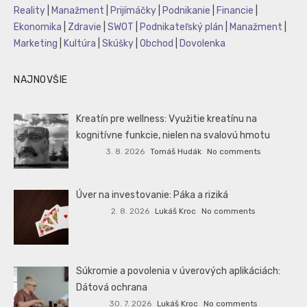
Reality
|
Manažment
|
Prijímáčky
|
Podnikanie
|
Financie
|
Ekonomika
|
Zdravie
|
SWOT
|
Podnikateľský plán
|
Manažment
|
Marketing
|
Kultúra
|
Skúšky
|
Obchod
|
Dovolenka
NAJNOVŠIE
Kreatín pre wellness: Využitie kreatínu na
kognitívne funkcie, nielen na svalovú hmotu
3. 8. 2026
Tomáš Hudák
No comments
Úver na investovanie: Páka a riziká
2. 8. 2026
Lukáš Kroc
No comments
Súkromie a povolenia v úverových aplikáciách:
Dátová ochrana
30. 7. 2026
Lukáš Kroc
No comments