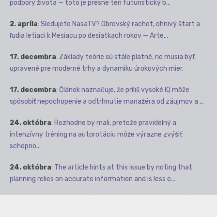
podpory života — toto je presne ten futuristický b...
2. apríla
:
Sledujete NasaTV? Obrovský rachot, ohnivý štart a
ľudia letiaci k Mesiacu po desiatkach rokov — Arte...
17. decembra
:
Základy teórie sú stále platné, no musia byť
upravené pre moderné trhy a dynamiku úrokových mier.
17. decembra
:
Článok naznačuje, že príliš vysoké IQ môže
spôsobiť nepochopenie a odtrhnutie manažéra od záujmov a ...
24. októbra
:
Rozhodne by mali, pretože pravidelný a
intenzívny tréning na autorotáciu môže výrazne zvýšiť
schopno...
24. októbra
:
The article hints at this issue by noting that
planning relies on accurate information and is less e...