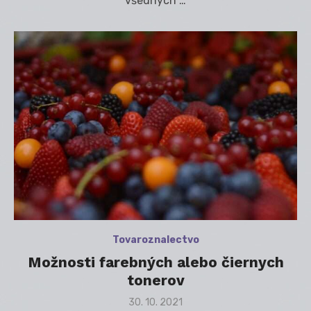
všedných …
Tovaroznalectvo
Možnosti farebných alebo čiernych
tonerov
Posted
30. 10. 2021