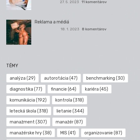
27. 5. 2023
11 komentárov
Reklama a médiá
18. 1. 2023
8 komentárov
TÉMY
analýza
(29)
autorotácia
(47)
benchmarking
(30)
diagnostika
(77)
financie
(64)
kariéra
(45)
komunikácia
(192)
kontrola
(318)
letecká škola
(318)
lietanie
(344)
manažment
(307)
manažér
(87)
manažérske hry
(38)
MIS
(41)
organizovanie
(87)