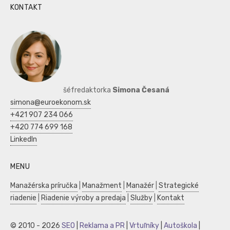
KONTAKT
šéfredaktorka
Simona Česaná
simona@euroekonom.sk
+421 907 234 066
+420 774 699 168
LinkedIn
MENU
Manažérska príručka
|
Manažment
|
Manažér
|
Strategické
riadenie
|
Riadenie výroby a predaja
|
Služby
|
Kontakt
© 2010 - 2026
SEO
|
Reklama a PR
|
Vrtuľníky
|
Autoškola
|