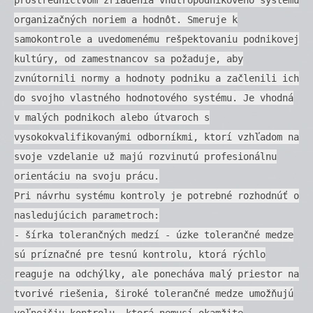
organizačných noriem a hodnôt. Smeruje k
samokontrole a uvedomenému rešpektovaniu podnikovej
kultúry, od zamestnancov sa požaduje, aby
zvnútornili normy a hodnoty podniku a začlenili ich
do svojho vlastného hodnotového systému. Je vhodná
v malých podnikoch alebo útvaroch s
vysokokvalifikovanými odborníkmi, ktorí vzhľadom na
svoje vzdelanie už majú rozvinutú profesionálnu
orientáciu na svoju prácu.
Pri návrhu systému kontroly je potrebné rozhodnúť o
nasledujúcich parametroch:
- šírka tolerančných medzí - úzke tolerančné medze
sú príznačné pre tesnú kontrolu, ktorá rýchlo
reaguje na odchýlky, ale ponecháva malý priestor na
tvorivé riešenia, široké tolerančné medze umožňujú
voľnejšiu kontrolu, ktorá nemusí okamžite