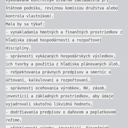
štátnom podniku, revíznou komisiou družstva alebo
kontrola vlastníkom).
Mala by sa týkať:
- vynakladania hmotných a finančných prostriedkov z
hľadiska zásad hospodárnosti a rozpočtovej
disciplíny,
- správnosti vykázaných hospodárskych výsledkov,
ich tvorby a použitia z hľadiska plánovaných úloh,
- rešpektovania právnych predpisov a smerníc o
účtovaní, kalkulovaní a rozpočtovaní,
- správnosti oceňovania výrobkov, NV, zásob,
investícií a základných prostriedkov, aby údaje
vyjadrovali skutočnú likvidnú hodnotu,
- dodržiavania predpisov o daňovom a poplatkovom
režime,
- efektívnosti výroby, investícií, finančných