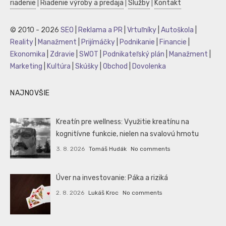
riadenie
|
Riadenie výroby a predaja
|
Služby
|
Kontakt
© 2010 - 2026
SEO
|
Reklama a PR
|
Vrtuľníky
|
Autoškola
|
Reality
|
Manažment
|
Prijímáčky
|
Podnikanie
|
Financie
|
Ekonomika
|
Zdravie
|
SWOT
|
Podnikateľský plán
|
Manažment
|
Marketing
|
Kultúra
|
Skúšky
|
Obchod
|
Dovolenka
NAJNOVŠIE
Kreatín pre wellness: Využitie kreatínu na
kognitívne funkcie, nielen na svalovú hmotu
3. 8. 2026
Tomáš Hudák
No comments
Úver na investovanie: Páka a riziká
2. 8. 2026
Lukáš Kroc
No comments