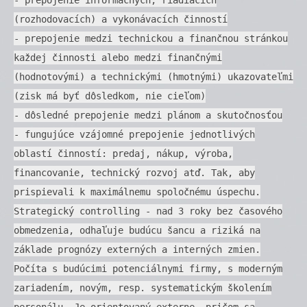
(rozhodovacích) a vykonávacích činností
- prepojenie medzi technickou a finančnou stránkou
každej činnosti alebo medzi finančnými
(hodnotovými) a technickými (hmotnými) ukazovateľmi
(zisk má byť dôsledkom, nie cieľom)
- dôsledné prepojenie medzi plánom a skutočnosťou
- fungujúce vzájomné prepojenie jednotlivých
oblastí činností: predaj, nákup, výroba,
financovanie, technický rozvoj atď. Tak, aby
prispievali k maximálnemu spoločnému úspechu.
Strategický controlling - nad 3 roky bez časového
obmedzenia, odhaľuje budúcu šancu a riziká na
základe prognózy externých a interných zmien.
Počíta s budúcimi potenciálnymi firmy, s moderným
zariadením, novým, resp. systematickým školením
personálu. Je orientovaný externe, pričom sa