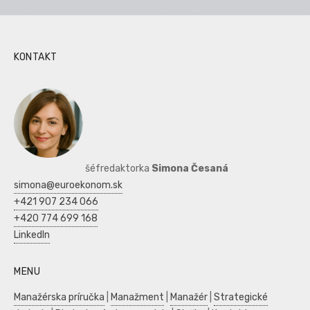
KONTAKT
šéfredaktorka
Simona Česaná
simona@euroekonom.sk
+421 907 234 066
+420 774 699 168
LinkedIn
MENU
Manažérska príručka
|
Manažment
|
Manažér
|
Strategické