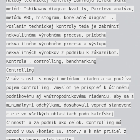
metód: Ishikawov diagram kvality, Paretovu analýzu,
metódu ABC, histogram, korelačný diagram ...
Poslaním technickej kontroly teda je zabrániť
nekvalitnému výrobnému procesu, priebehu
nekvalitného výrobného procesu a výstupu
nekvalitných výrobkov z podniku k zákazníkom.
Kontrola , controlling, benchmarking
Controlling
V súvislosti s novými metódami riadenia sa používa
pojem controlling. Zmyslom je prispieť k účinnému
podnikovému aj vnútropodnikovému riadeniu, aby sa s
minimálnymi odchýlkami dosahovali vopred stanovené
ciele vo všetkých oblastiach podnikateľskej
činnosti a za podnik ako celok. Controlling má
pôvod v USA /koniec 19. stor./ a k nám prišiel z
nemecky hovoriacich krajín.