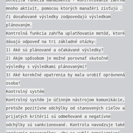
mnoho aktivít, pomocou ktorých manažéri zisťujú ,
či dosahované výsledky zodpovedajú výsledkom
plánovaným.
Kontrolná funkcia zahŕňa uplatňovanie metód, ktoré
dávajú odpoveď na tri základné otázky:
1) Aké sú plánované a očakávané výsledky?
2) Akým spôsobom je možné porovnať skutočné
výsledky s výsledkami plánovanými?
3) Aké korekčné opatrenia by mala urobiť oprávnená
osoba?
Kontrolný systém
Kontrolný systém je účinným nástrojom komunikácie,
pretože pozitívne odchýlky od stanovených cieľov a
prijatých kritérií sú odmeňované a negatívne
odchýlky sú sankcionované. Kontrola navodzuje také
správanie pracovníkov, aby sa vyhli nepriaznivej