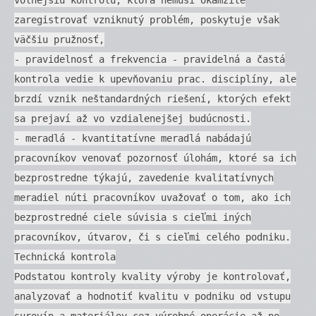
zaregistrovať vzniknutý problém, poskytuje však
väčšiu pružnosť,
- pravidelnosť a frekvencia - pravidelná a častá
kontrola vedie k upevňovaniu prac. disciplíny, ale
brzdí vznik neštandardných riešení, ktorých efekt
sa prejaví až vo vzdialenejšej budúcnosti.
- meradlá - kvantitatívne meradlá nabádajú
pracovníkov venovať pozornosť úlohám, ktoré sa ich
bezprostredne týkajú, zavedenie kvalitatívnych
meradiel núti pracovníkov uvažovať o tom, ako ich
bezprostredné ciele súvisia s cieľmi iných
pracovníkov, útvarov, či s cieľmi celého podniku.
Technická kontrola
Podstatou kontroly kvality výroby je kontrolovať,
analyzovať a hodnotiť kvalitu v podniku od vstupu
surovín a materiálov cez výrobné operácie až po