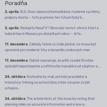
Poradňa
2. apríla
:
SLS, Orion, laserová komunikácia, moderné systémy
podpory života — toto je presne ten futuristický b...
2. apríla
:
Sledujete NasaTV? Obrovský rachot, ohnivý štart a
ľudia letiaci k Mesiacu po desiatkach rokov — Arte...
17. decembra
:
Základy teórie sú stále platné, no musia byť
upravené pre moderné trhy a dynamiku úrokových mier.
17. decembra
:
Článok naznačuje, že príliš vysoké IQ môže
spôsobiť nepochopenie a odtrhnutie manažéra od záujmov a ...
24. októbra
:
Rozhodne by mali, pretože pravidelný a
intenzívny tréning na autorotáciu môže výrazne zvýšiť
schopno...
24. októbra
:
The article hints at this issue by noting that
planning relies on accurate information and is less e...