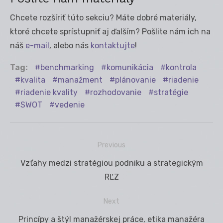
Chcete rozšíriť túto sekciu? Máte dobré materiály,
ktoré chcete sprístupniť aj ďalším? Pošlite nám ich na
náš
e-mail
, alebo nás
kontaktujte
!
Tag:
benchmarking
komunikácia
kontrola
kvalita
manažment
plánovanie
riadenie
riadenie kvality
rozhodovanie
stratégie
SWOT
vedenie
Previous
Navigácia
Previous
Vzťahy medzi stratégiou podniku a strategickým
v
post:
RĽZ
článku
Next
Next
Princípy a štýl manažérskej práce, etika manažéra