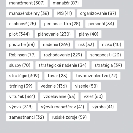
manažment
(307)
manažér
(87)
manažérske hry
(38)
MIS
(41)
organizovanie
(87)
osobnosť
(25)
personalistika
(28)
personál
(34)
pilot
(344)
plánovanie
(230)
plány
(48)
pristátie
(68)
riadenie
(269)
risk
(33)
riziko
(40)
Robinson
(79)
rozhodovanie
(229)
schopnosti
(23)
služby
(70)
strategické riadenie
(34)
stratégia
(39)
stratégie
(309)
tovar
(23)
tovaroznalectvo
(72)
tréning
(39)
vedenie
(136)
visenie
(58)
vrtuľník
(361)
vzdelávanie
(63)
vzlet
(60)
výcvik
(318)
výcvik manažérov
(41)
výroba
(41)
zamestnanci
(32)
ľudské zdroje
(59)