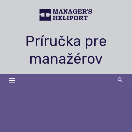
Skip
to
content
Príručka pre
manažérov