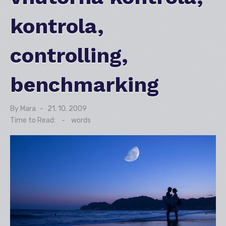
kontrola,
controlling,
benchmarking
By
Mara
Posted
21. 10. 2009
on
Time to Read:
-
words