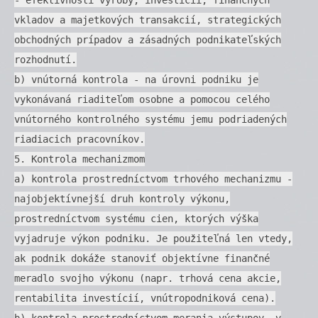
vkladov a majetkových transakcií, strategických
obchodných prípadov a zásadných podnikateľských
rozhodnutí.
b) vnútorná kontrola - na úrovni podniku je
vykonávaná riaditeľom osobne a pomocou celého
vnútorného kontrolného systému jemu podriadených
riadiacich pracovníkov.
5. Kontrola mechanizmom
a) kontrola prostredníctvom trhového mechanizmu -
najobjektívnejší druh kontroly výkonu,
prostredníctvom systému cien, ktorých výška
vyjadruje výkon podniku. Je použiteľná len vtedy,
ak podnik dokáže stanoviť objektívne finančné
meradlo svojho výkonu (napr. trhová cena akcie,
rentabilita investícií, vnútropodniková cena).
b) kontrola prostredníctvom merania výstupov -v