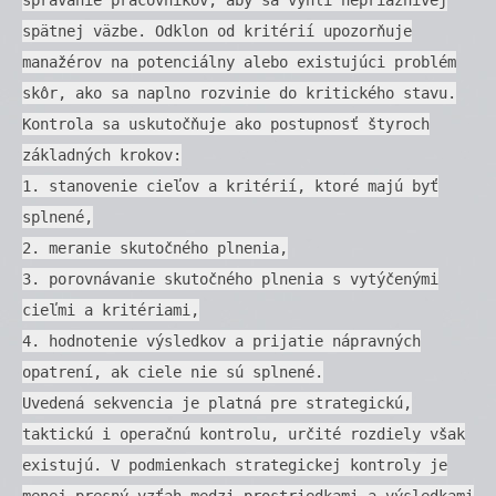
spätnej väzbe. Odklon od kritérií upozorňuje
manažérov na potenciálny alebo existujúci problém
skôr, ako sa naplno rozvinie do kritického stavu.
Kontrola sa uskutočňuje ako postupnosť štyroch
základných krokov:
1. stanovenie cieľov a kritérií, ktoré majú byť
splnené,
2. meranie skutočného plnenia,
3. porovnávanie skutočného plnenia s vytýčenými
cieľmi a kritériami,
4. hodnotenie výsledkov a prijatie nápravných
opatrení, ak ciele nie sú splnené.
Uvedená sekvencia je platná pre strategickú,
taktickú i operačnú kontrolu, určité rozdiely však
existujú. V podmienkach strategickej kontroly je
menej presný vzťah medzi prostriedkami a výsledkami