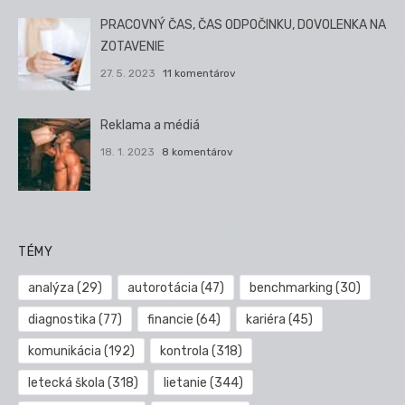
PRACOVNÝ ČAS, ČAS ODPOČINKU, DOVOLENKA NA
ZOTAVENIE
27. 5. 2023
11 komentárov
Reklama a médiá
18. 1. 2023
8 komentárov
TÉMY
analýza
(29)
autorotácia
(47)
benchmarking
(30)
diagnostika
(77)
financie
(64)
kariéra
(45)
komunikácia
(192)
kontrola
(318)
letecká škola
(318)
lietanie
(344)