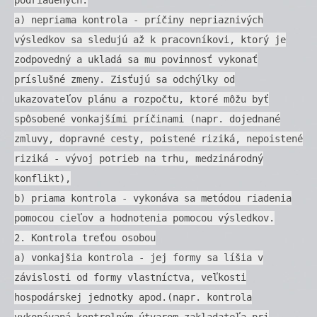
a) nepriama kontrola - príčiny nepriaznivých
výsledkov sa sledujú až k pracovníkovi, ktorý je
zodpovedný a ukladá sa mu povinnosť vykonať
príslušné zmeny. Zisťujú sa odchýlky od
ukazovateľov plánu a rozpočtu, ktoré môžu byť
spôsobené vonkajšími príčinami (napr. dojednané
zmluvy, dopravné cesty, poistené riziká, nepoistené
riziká - vývoj potrieb na trhu, medzinárodný
konflikt),
b) priama kontrola - vykonáva sa metódou riadenia
pomocou cieľov a hodnotenia pomocou výsledkov.
2. Kontrola treťou osobou
a) vonkajšia kontrola - jej formy sa líšia v
závislosti od formy vlastníctva, veľkosti
hospodárskej jednotky apod.(napr. kontrola
vykonávaná kontrolným útvarom zakladateľa pri