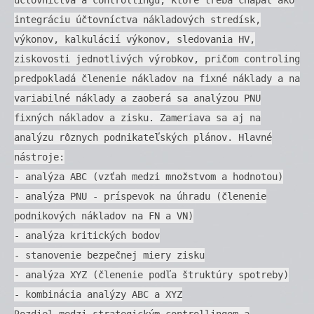
integráciu účtovníctva nákladových stredísk,
výkonov, kalkulácií výkonov, sledovania HV,
ziskovosti jednotlivých výrobkov, pričom controling
predpokladá členenie nákladov na fixné náklady a na
variabilné náklady a zaoberá sa analýzou PNU
fixných nákladov a zisku. Zameriava sa aj na
analýzu rôznych podnikateľských plánov. Hlavné
nástroje:
- analýza ABC (vzťah medzi množstvom a hodnotou)
- analýza PNU - príspevok na úhradu (členenie
podnikových nákladov na FN a VN)
- analýza kritických bodov
- stanovenie bezpečnej miery zisku
- analýza XYZ (členenie podľa štruktúry spotreby)
- kombinácia analýzy ABC a XYZ
Rozdiel medzi strategickým controllingom a