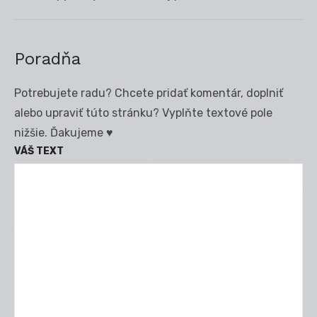
post:
Poradňa
Potrebujete radu? Chcete pridať komentár, doplniť
alebo upraviť túto stránku? Vyplňte textové pole
nižšie. Ďakujeme ♥
VÁŠ TEXT