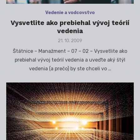
Vedenie a vodcovstvo
Vysvetlite ako prebiehal vývoj teórií
vedenia
Posted
21. 10. 2009
on
Štátnice – Manažment – 07 – 02 – Vysvetlite ako
prebiehal vývoj teórií vedenia a uveďte aký štýl
vedenia (a prečo) by ste chceli vo …