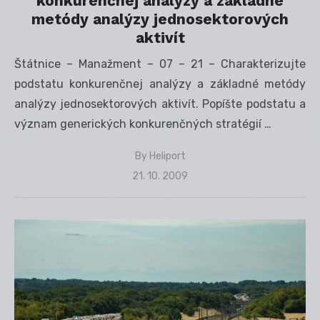
konkurenčnej analýzy a základné
metódy analýzy jednosektorových
aktivít
Štátnice – Manažment – 07 – 21 – Charakterizujte
podstatu konkurenčnej analýzy a základné metódy
analýzy jednosektorových aktivít. Popíšte podstatu a
význam generických konkurenčných stratégií …
By
Heliport
Posted
21. 10. 2009
on