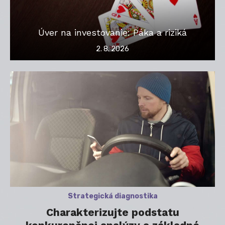
Úver na investovanie: Páka a riziká
Posted
2. 8. 2026
on
Strategická diagnostika
Charakterizujte podstatu