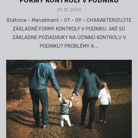
FORMY KONTROLY V PODNIKU
Posted
21. 10. 2009
on
Štátnice – Manažment – 07 – 09 – CHARAKTERIZUJTE
ZÁKLADNÉ FORMY KONTROLY V PODNIKU. AKÉ SÚ
ZÁKLADNE POŽIADAVKY NA ÚČINNÚ KONTROLU V
PODNIKU? PROBLÉMY A …