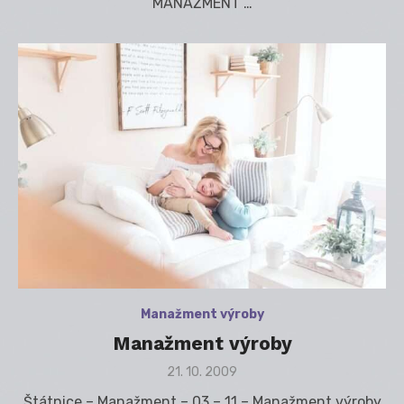
MANAŽMENT …
Manažment výroby
Manažment výroby
Posted
21. 10. 2009
on
Štátnice – Manažment – 03 – 11 – Manažment výroby