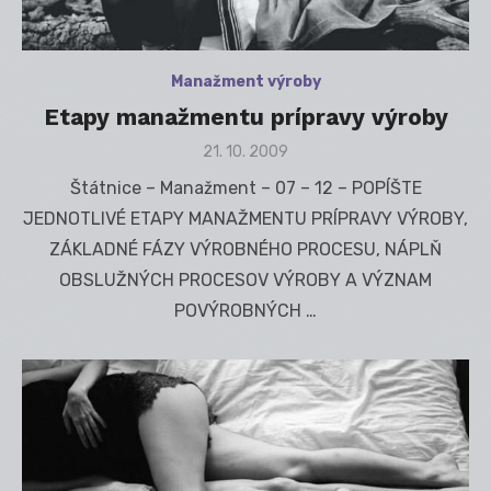
Manažment výroby
Etapy manažmentu prípravy výroby
Posted
21. 10. 2009
on
Štátnice – Manažment – 07 – 12 – POPÍŠTE
JEDNOTLIVÉ ETAPY MANAŽMENTU PRÍPRAVY VÝROBY,
ZÁKLADNÉ FÁZY VÝROBNÉHO PROCESU, NÁPLŇ
OBSLUŽNÝCH PROCESOV VÝROBY A VÝZNAM
POVÝROBNÝCH …