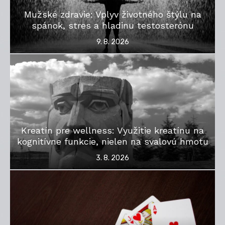
Mužské zdravie: Vplyv životného štýlu na
spánok, stres a hladinu testosterónu
Posted
9. 8. 2026
on
Kreatín pre wellness: Využitie kreatínu na
kognitívne funkcie, nielen na svalovú hmotu
Posted
3. 8. 2026
on