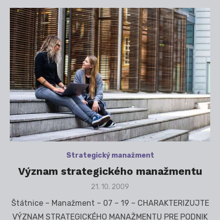
Strategický manažment
Význam strategického manažmentu
Posted
21. 10. 2009
on
Štátnice – Manažment – 07 – 19 – CHARAKTERIZUJTE
VÝZNAM STRATEGICKÉHO MANAŽMENTU PRE PODNIK