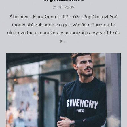
Posted
21. 10. 2009
on
Štátnice – Manažment – 07 – 03 – Popíšte rozličné
mocenské základne v organizáciách. Porovnajte
úlohu vodcu a manažéra v organizácií a vysvetlite čo
je …