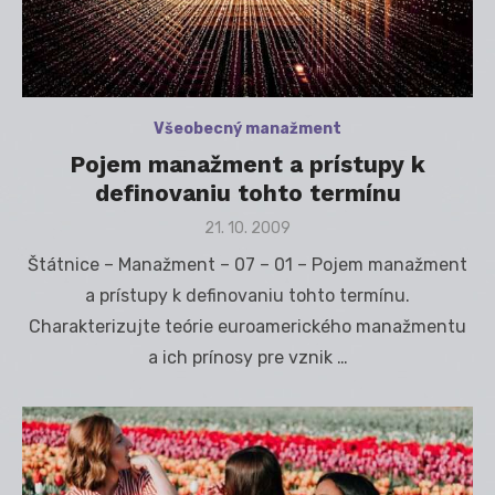
Všeobecný manažment
Pojem manažment a prístupy k
definovaniu tohto termínu
Posted
21. 10. 2009
on
Štátnice – Manažment – 07 – 01 – Pojem manažment
a prístupy k definovaniu tohto termínu.
Charakterizujte teórie euroamerického manažmentu
a ich prínosy pre vznik …