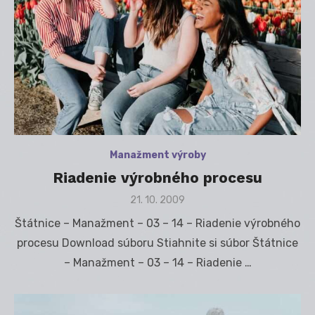
Manažment výroby
Riadenie výrobného procesu
Posted
21. 10. 2009
on
Štátnice – Manažment – 03 – 14 – Riadenie výrobného
procesu Download súboru Stiahnite si súbor Štátnice
– Manažment – 03 – 14 – Riadenie …