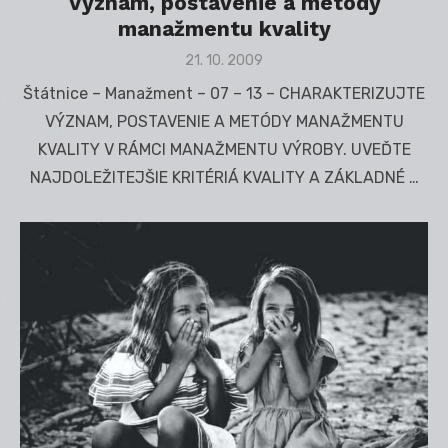
Význam, postavenie a metódy
manažmentu kvality
Posted
21. 10. 2009
on
Štátnice – Manažment – 07 – 13 – CHARAKTERIZUJTE
VÝZNAM, POSTAVENIE A METÓDY MANAŽMENTU
KVALITY V RÁMCI MANAŽMENTU VÝROBY. UVEĎTE
NAJDOLEŽITEJŠIE KRITÉRIÁ KVALITY A ZÁKLADNÉ …