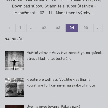
Download súboru Stiahnite si súbor Štátnice –
Manažment – 03 – 11 – Manažment výroby …
‹
1
…
62
63
64
65
›
Stránkovanie
príspevkov
NAJNOVŠIE
Mužské zdravie: Vplyv životného štýlu na spánok,
stres a hladinu testosterónu
Kreatín pre wellness: Využitie kreatínu na
kognitívne funkcie, nielen na svalovú hmotu
Úver na investovanie: Páka a riziká