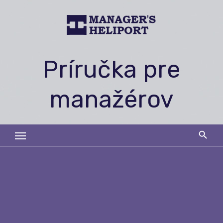
Skip
to
content
Príručka pre
manažérov