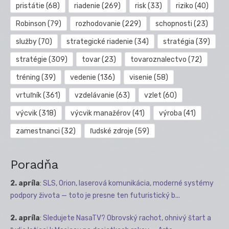
pristátie
(68)
riadenie
(269)
risk
(33)
riziko
(40)
Robinson
(79)
rozhodovanie
(229)
schopnosti
(23)
služby
(70)
strategické riadenie
(34)
stratégia
(39)
stratégie
(309)
tovar
(23)
tovaroznalectvo
(72)
tréning
(39)
vedenie
(136)
visenie
(58)
vrtuľník
(361)
vzdelávanie
(63)
vzlet
(60)
výcvik
(318)
výcvik manažérov
(41)
výroba
(41)
zamestnanci
(32)
ľudské zdroje
(59)
Poradňa
2. apríla
:
SLS, Orion, laserová komunikácia, moderné systémy
podpory života — toto je presne ten futuristický b...
2. apríla
:
Sledujete NasaTV? Obrovský rachot, ohnivý štart a