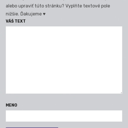
alebo upraviť túto stránku? Vyplňte textové pole
nižšie. Ďakujeme ♥
VÁŠ TEXT
MENO