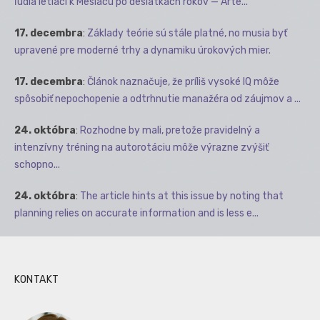
ľudia letiaci k Mesiacu po desiatkach rokov — Arte...
17. decembra
:
Základy teórie sú stále platné, no musia byť
upravené pre moderné trhy a dynamiku úrokových mier.
17. decembra
:
Článok naznačuje, že príliš vysoké IQ môže
spôsobiť nepochopenie a odtrhnutie manažéra od záujmov a ...
24. októbra
:
Rozhodne by mali, pretože pravidelný a
intenzívny tréning na autorotáciu môže výrazne zvýšiť
schopno...
24. októbra
:
The article hints at this issue by noting that
planning relies on accurate information and is less e...
KONTAKT