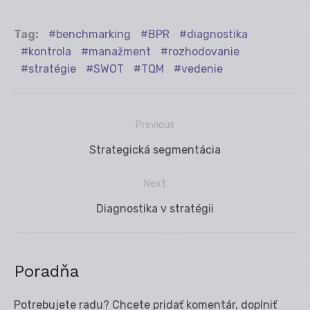
Tag:
benchmarking
BPR
diagnostika
kontrola
manažment
rozhodovanie
stratégie
SWOT
TQM
vedenie
Previous
Navigácia
Previous
Strategická segmentácia
v
post:
článku
Next
Next
Diagnostika v stratégii
post:
Poradňa
Potrebujete radu? Chcete pridať komentár, doplniť