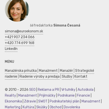
šéfredaktorka
Simona Česaná
simona@euroekonom.sk
+421 907 234 066
+420 774 699 168
LinkedIn
MENU
Manažérska príručka
|
Manažment
|
Manažér
|
Strategické
riadenie
|
Riadenie výroby a predaja
|
Služby
|
Kontakt
© 2010 - 2026
SEO
|
Reklama a PR
|
Vrtuľníky
|
Autoškola
|
Reality
|
Manažment
|
Prijímáčky
|
Podnikanie
|
Financie
|
Ekonomika
|
Zdravie
|
SWOT
|
Podnikateľský plán
|
Manažment
|
Marketing
|
Kultúra
|
Skúšky
|
Obchod
|
Dovolenka