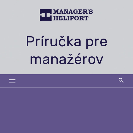
Skip
to
content
Príručka pre
manažérov