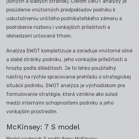
(silných a slabých stránok). Cieľom SWOT analýzy je
posúdenie vnútorných predpokladov podniku k
uskutočneniu určitého podnikateľského zámeru a
podrobenie rozboru i vonkajších príležitostí a
obmedzení určované trhom.
Analýza SWOT kompletizuje a zoraďuje vnútorné silné
a slabé stránky podniku, jeho vonkajšie príležitosti a
hrozby podľa dôležitosti. Je to ľahko použiteľný
nástroj na rýchle spracovanie prehľadu o strategickej
situácii podniku. SWOT analýza je východiskom pre
formulovanie stratégie, ktorá vznikne ako súlad
medzi internými schopnosťami podniku a jeho
vonkajším prostredím.
McKinsey: 7 S model
Model siedmich S podľa firmy McKinsey: