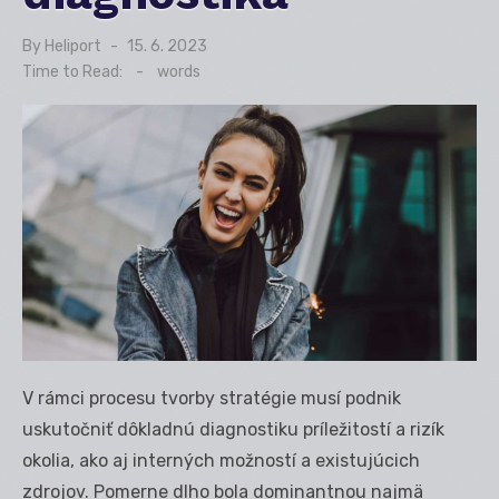
By
Heliport
Posted
15. 6. 2023
on
Time to Read:
-
words
V rámci procesu tvorby stratégie musí podnik
uskutočniť dôkladnú diagnostiku príležitostí a rizík
okolia, ako aj interných možností a existujúcich
zdrojov. Pomerne dlho bola dominantnou najmä