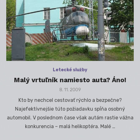
Letecké služby
Malý vrtuľník namiesto auta? Áno!
Posted
8. 11. 2009
on
Kto by nechcel cestovať rýchlo a bezpečne?
Najefektívnejšie túto požiadavku spĺňa osobný
automobil. V poslednom čase však autám rastie vážna
konkurencia – malá helikoptéra. Malé …