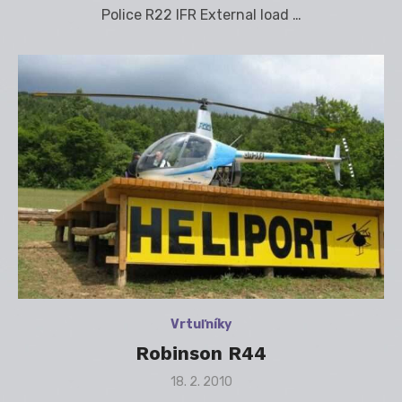
Police R22 IFR External load …
Vrtuľníky
Robinson R44
Posted
18. 2. 2010
on