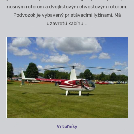
nosným rotorom a dvojlistovým chvostovým rotorom.
Podvozok je vybavený pristávacími lyžínami. Má
uzavretú kabínu …
Vrtuľníky