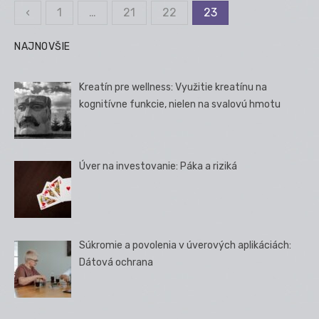
‹
1
…
21
22
23
Stránkovanie
príspevkov
NAJNOVŠIE
Kreatín pre wellness: Využitie kreatínu na
kognitívne funkcie, nielen na svalovú hmotu
Úver na investovanie: Páka a riziká
Súkromie a povolenia v úverových aplikáciách:
Dátová ochrana