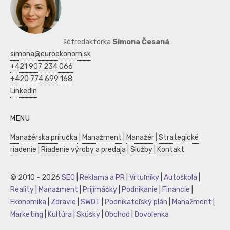
šéfredaktorka
Simona Česaná
simona@euroekonom.sk
+421 907 234 066
+420 774 699 168
LinkedIn
MENU
Manažérska príručka
|
Manažment
|
Manažér
|
Strategické
riadenie
|
Riadenie výroby a predaja
|
Služby
|
Kontakt
© 2010 - 2026
SEO
|
Reklama a PR
|
Vrtuľníky
|
Autoškola
|
Reality
|
Manažment
|
Prijímáčky
|
Podnikanie
|
Financie
|
Ekonomika
|
Zdravie
|
SWOT
|
Podnikateľský plán
|
Manažment
|
Marketing
|
Kultúra
|
Skúšky
|
Obchod
|
Dovolenka