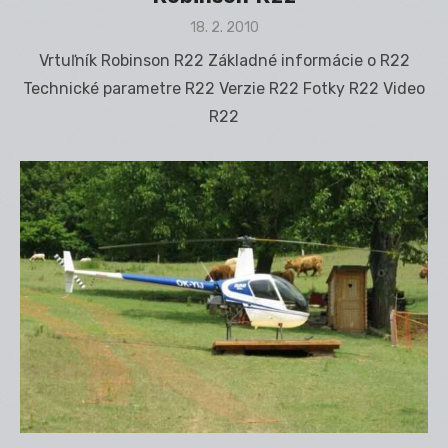
Posted
18. 2. 2010
on
Vrtuľník Robinson R22 Základné informácie o R22
Technické parametre R22 Verzie R22 Fotky R22 Video
R22