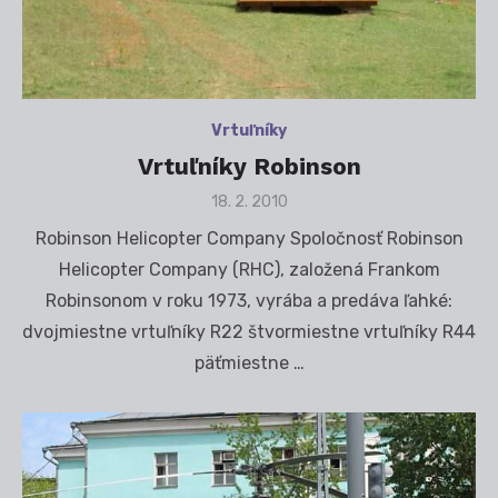
Vrtuľníky
Vrtuľníky Robinson
Posted
18. 2. 2010
on
Robinson Helicopter Company Spoločnosť Robinson
Helicopter Company (RHC), založená Frankom
Robinsonom v roku 1973, vyrába a predáva ľahké:
dvojmiestne vrtuľníky R22 štvormiestne vrtuľníky R44
päťmiestne …