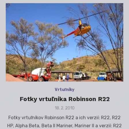
Vrtuľníky
Fotky vrtuľníka Robinson R22
Posted
18. 2. 2010
on
Fotky vrtuľníkov Robinson R22 a ich verzií: R22, R22
HP, Alpha Beta, Beta II Mariner, Mariner II a verzií: R22