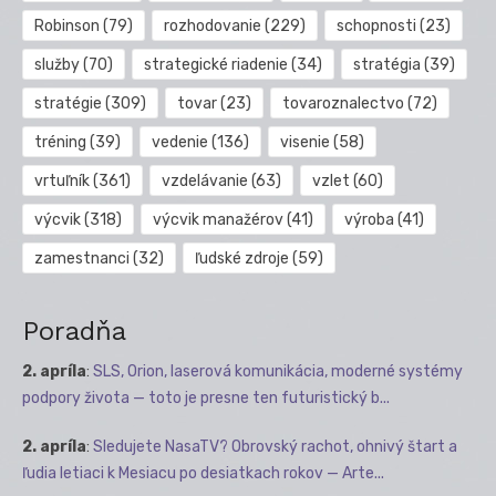
Robinson
(79)
rozhodovanie
(229)
schopnosti
(23)
služby
(70)
strategické riadenie
(34)
stratégia
(39)
stratégie
(309)
tovar
(23)
tovaroznalectvo
(72)
tréning
(39)
vedenie
(136)
visenie
(58)
vrtuľník
(361)
vzdelávanie
(63)
vzlet
(60)
výcvik
(318)
výcvik manažérov
(41)
výroba
(41)
zamestnanci
(32)
ľudské zdroje
(59)
Poradňa
2. apríla
:
SLS, Orion, laserová komunikácia, moderné systémy
podpory života — toto je presne ten futuristický b...
2. apríla
:
Sledujete NasaTV? Obrovský rachot, ohnivý štart a
ľudia letiaci k Mesiacu po desiatkach rokov — Arte...