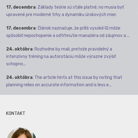
17. decembra
:
Základy teórie sú stále platné, no musia byť
upravené pre moderné trhy a dynamiku úrokových mier.
17. decembra
:
Článok naznačuje, že príliš vysoké IQ môže
spôsobiť nepochopenie a odtrhnutie manažéra od záujmov a ...
24. októbra
:
Rozhodne by mali, pretože pravidelný a
intenzívny tréning na autorotáciu môže výrazne zvýšiť
schopno...
24. októbra
:
The article hints at this issue by noting that
planning relies on accurate information and is less e...
KONTAKT