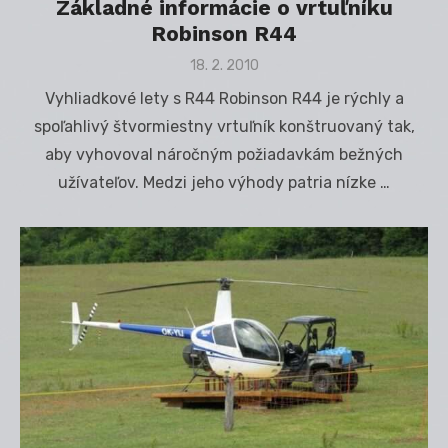
Základné informácie o vrtuľníku
Robinson R44
Posted
18. 2. 2010
on
Vyhliadkové lety s R44 Robinson R44 je rýchly a
spoľahlivý štvormiestny vrtuľník konštruovaný tak,
aby vyhovoval náročným požiadavkám bežných
užívateľov. Medzi jeho výhody patria nízke …