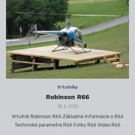
Vrtuľníky
Robinson R66
Posted
18. 2. 2010
on
Vrtuľník Robinson R66 Základné informácie o R66
Technické parametre R66 Fotky R66 Video R66