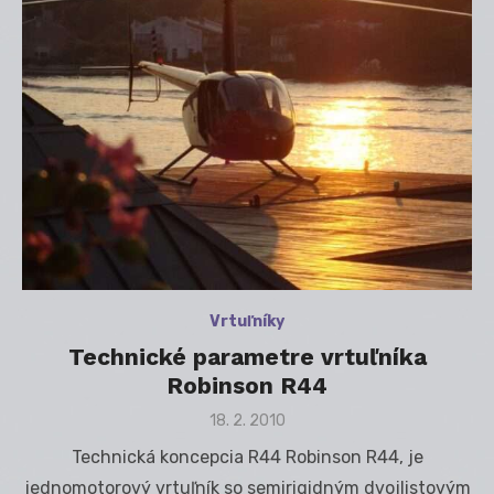
Vrtuľníky
Technické parametre vrtuľníka
Robinson R44
Posted
18. 2. 2010
on
Technická koncepcia R44 Robinson R44, je
jednomotorový vrtuľník so semirigidným dvojlistovým