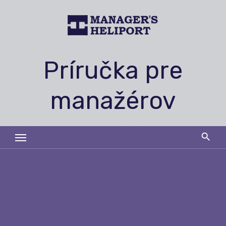
Skip
to
content
Príručka pre
manažérov