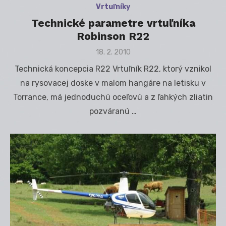
Vrtuľníky
Technické parametre vrtuľníka
Robinson R22
Posted
18. 2. 2010
on
Technická koncepcia R22 Vrtuľník R22, ktorý vznikol
na rysovacej doske v malom hangáre na letisku v
Torrance, má jednoduchú oceľovú a z ľahkých zliatin
pozváranú …