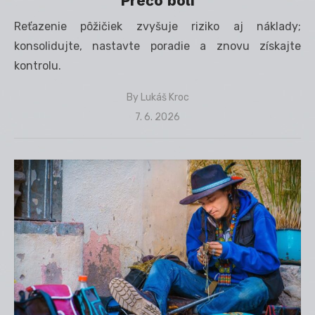
Prečo bolí
Reťazenie pôžičiek zvyšuje riziko aj náklady;
konsolidujte, nastavte poradie a znovu získajte
kontrolu.
By
Lukáš Kroc
Posted
7. 6. 2026
on