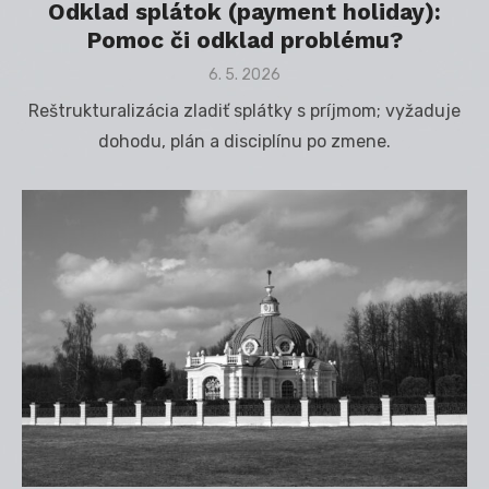
Odklad splátok (payment holiday):
Pomoc či odklad problému?
Posted
6. 5. 2026
on
Reštrukturalizácia zladiť splátky s príjmom; vyžaduje
dohodu, plán a disciplínu po zmene.