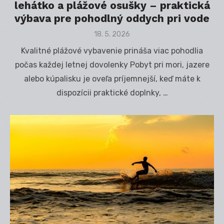
lehátko a plážové osušky – praktická
výbava pre pohodlný oddych pri vode
Posted
18. 5. 2026
on
Kvalitné plážové vybavenie prináša viac pohodlia
počas každej letnej dovolenky Pobyt pri mori, jazere
alebo kúpalisku je oveľa príjemnejší, keď máte k
dispozícii praktické doplnky, …