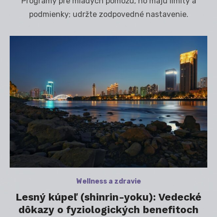
Programy pre mladých pomôžu, no majú limity a
podmienky; udržte zodpovedné nastavenie.
Wellness a zdravie
Lesný kúpeľ (shinrin-yoku): Vedecké
dôkazy o fyziologických benefitoch