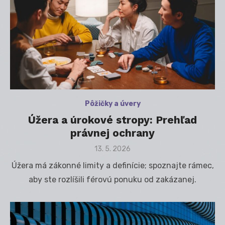
Pôžičky a úvery
Úžera a úrokové stropy: Prehľad
právnej ochrany
Posted
13. 5. 2026
on
Úžera má zákonné limity a definície; spoznajte rámec,
aby ste rozlíšili férovú ponuku od zakázanej.