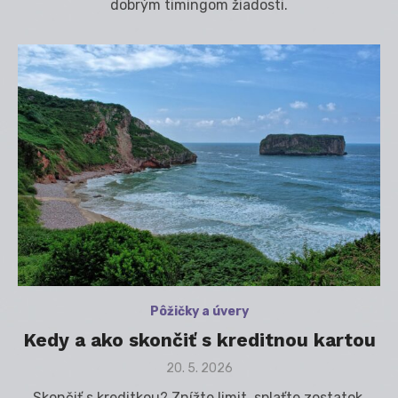
dobrým timingom žiadosti.
Pôžičky a úvery
Kedy a ako skončiť s kreditnou kartou
Posted
20. 5. 2026
on
Skončiť s kreditkou? Znížte limit, splaťte zostatok,