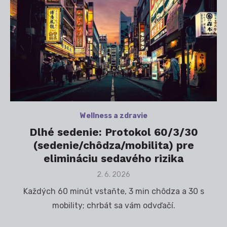
Wellness a zdravie
Dlhé sedenie: Protokol 60/3/30
(sedenie/chôdza/mobilita) pre
elimináciu sedavého rizika
Posted
2. 6. 2026
on
Každých 60 minút vstaňte, 3 min chôdza a 30 s
mobility; chrbát sa vám odvďačí.