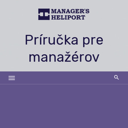
Skip
to
content
Príručka pre
manažérov