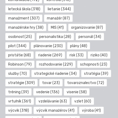
letecká škola
(318)
lietanie
(344)
manažment
(307)
manažér
(87)
manažérske hry
(38)
MIS
(41)
organizovanie
(87)
osobnosť
(25)
personalistika
(28)
personál
(34)
pilot
(344)
plánovanie
(230)
plány
(48)
pristátie
(68)
riadenie
(269)
risk
(33)
riziko
(40)
Robinson
(79)
rozhodovanie
(229)
schopnosti
(23)
služby
(70)
strategické riadenie
(34)
stratégia
(39)
stratégie
(309)
tovar
(23)
tovaroznalectvo
(72)
tréning
(39)
vedenie
(136)
visenie
(58)
vrtuľník
(361)
vzdelávanie
(63)
vzlet
(60)
výcvik
(318)
výcvik manažérov
(41)
výroba
(41)