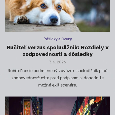
Pôžičky a úvery
Ručiteľ verzus spoludlžník: Rozdiely v
zodpovednosti a dôsledky
Posted
3. 6. 2026
on
Ručiteľ nesie podmienený záväzok, spoludlžník plnú
zodpovednosť; ešte pred podpisom si dohodnite
možné exit scenáre.