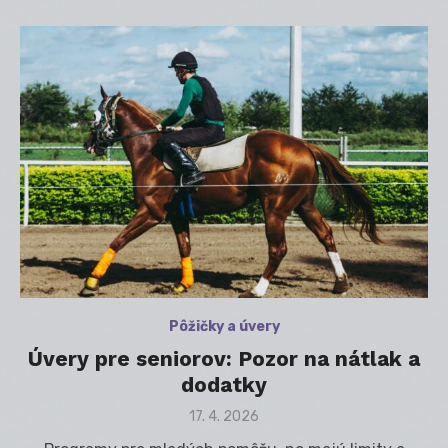
Pôžičky a úvery
Úvery pre seniorov: Pozor na nátlak a
dodatky
Posted
17. 4. 2026
on