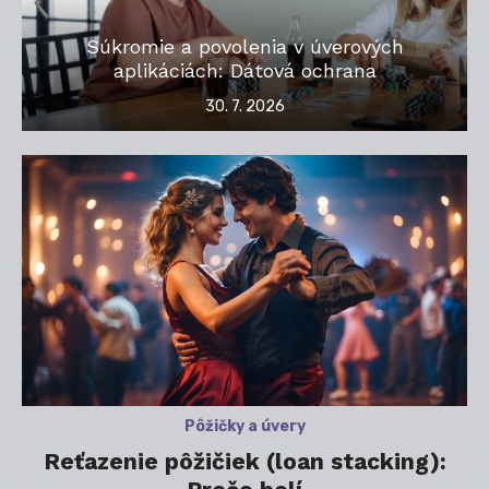
Súkromie a povolenia v úverových
aplikáciách: Dátová ochrana
Posted
30. 7. 2026
on
Pôžičky a úvery
Reťazenie pôžičiek (loan stacking):