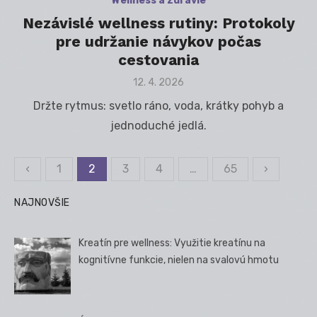
Wellness a zdravie
Nezávislé wellness rutiny: Protokoly
pre udržanie návykov počas
cestovania
Posted
12. 4. 2026
on
Držte rytmus: svetlo ráno, voda, krátky pohyb a
jednoduché jedlá.
‹
1
2
3
4
…
65
›
Stránkovanie
príspevkov
NAJNOVŠIE
Kreatín pre wellness: Využitie kreatínu na
kognitívne funkcie, nielen na svalovú hmotu