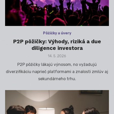
Pôžičky a úvery
P2P pôžičky: Výhody, riziká a due
diligence investora
Posted
14. 5. 2026
on
P2P pôžičky lákajú výnosom, no vyžadujú
diverzifikáciu naprieč platformami a znalosti zmlúv aj
sekundárneho trhu.