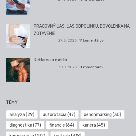
PRACOVNÝ ČAS, ČAS ODPOČINKU, DOVOLENKA NA
ZOTAVENIE
27. 5. 2023
11 komentárov
Reklama a médiá
18. 1. 2023
8 komentárov
TÉMY
analýza
(29)
autorotácia
(47)
benchmarking
(30)
diagnostika
(77)
financie
(64)
kariéra
(45)
komunikácia
(192)
kontrola
(318)