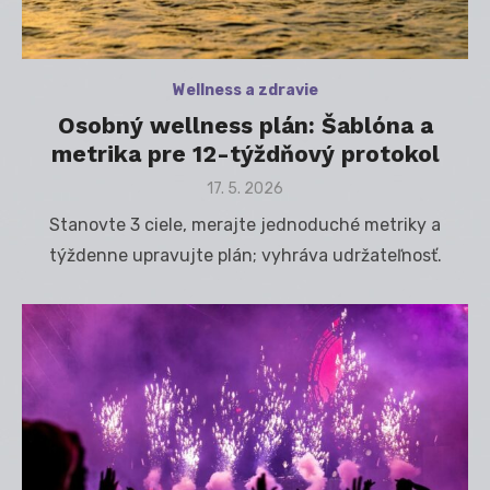
Wellness a zdravie
Osobný wellness plán: Šablóna a
metrika pre 12-týždňový protokol
Posted
17. 5. 2026
on
Stanovte 3 ciele, merajte jednoduché metriky a
týždenne upravujte plán; vyhráva udržateľnosť.