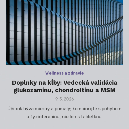
Wellness a zdravie
Doplnky na kĺby: Vedecká validácia
glukozamínu, chondroitínu a MSM
Posted
9. 5. 2026
on
Účinok býva mierny a pomalý; kombinujte s pohybom
a fyzioterapiou, nie len s tabletkou.