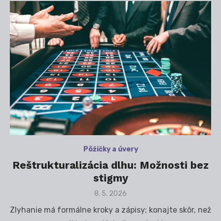
Pôžičky a úvery
Reštrukturalizácia dlhu: Možnosti bez
stigmy
Posted
8. 5. 2026
on
Zlyhanie má formálne kroky a zápisy; konajte skôr, než