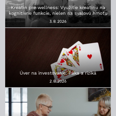
Kreatín pre wellness: Využitie kreatínu na
kognitívne funkcie, nielen na svalovú hmotu
Posted
3. 8. 2026
on
Úver na investovanie: Páka a riziká
Posted
2. 8. 2026
on