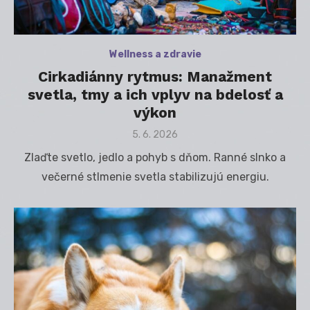
Wellness a zdravie
Cirkadiánny rytmus: Manažment
svetla, tmy a ich vplyv na bdelosť a
výkon
Posted
5. 6. 2026
on
Zlaďte svetlo, jedlo a pohyb s dňom. Ranné slnko a
večerné stlmenie svetla stabilizujú energiu.