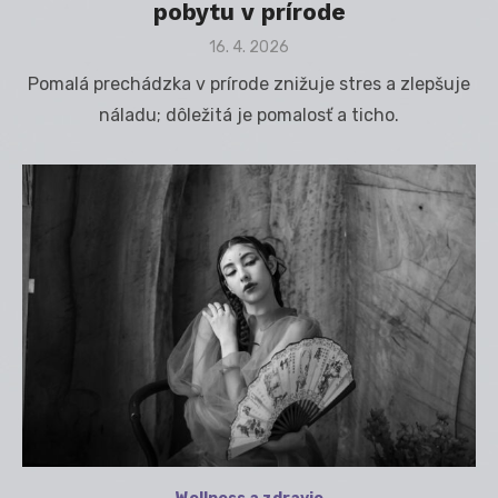
pobytu v prírode
Posted
16. 4. 2026
on
Pomalá prechádzka v prírode znižuje stres a zlepšuje
náladu; dôležitá je pomalosť a ticho.