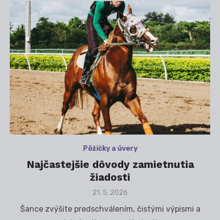
Pôžičky a úvery
Najčastejšie dôvody zamietnutia
žiadosti
Posted
21. 5. 2026
on
Šance zvýšite predschválením, čistými výpismi a