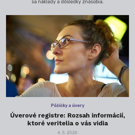
sa náklady a dôsledky znásobia.
Pôžičky a úvery
Úverové registre: Rozsah informácií,
ktoré veritelia o vás vidia
Posted
6. 5. 2026