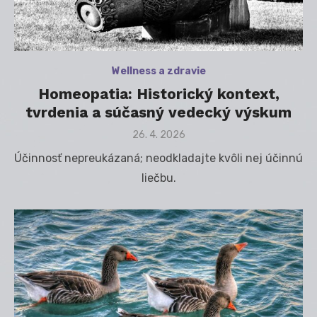
Wellness a zdravie
Homeopatia: Historický kontext,
tvrdenia a súčasný vedecký výskum
Posted
26. 4. 2026
on
Účinnosť nepreukázaná; neodkladajte kvôli nej účinnú
liečbu.