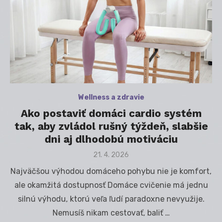
Wellness a zdravie
Ako postaviť domáci cardio systém
tak, aby zvládol rušný týždeň, slabšie
dni aj dlhodobú motiváciu
Posted
21. 4. 2026
on
Najväčšou výhodou domáceho pohybu nie je komfort,
ale okamžitá dostupnosť Domáce cvičenie má jednu
silnú výhodu, ktorú veľa ľudí paradoxne nevyužije.
Nemusíš nikam cestovať, baliť …