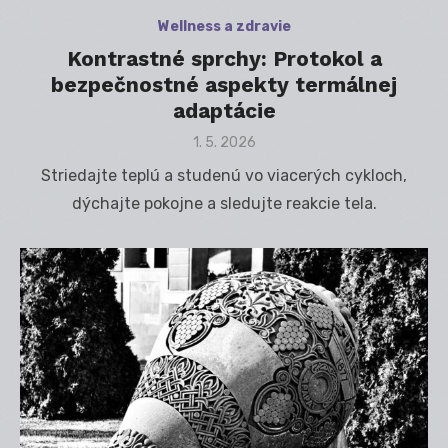
Wellness a zdravie
Kontrastné sprchy: Protokol a
bezpečnostné aspekty termálnej
adaptácie
Posted
1. 5. 2026
on
Striedajte teplú a studenú vo viacerých cykloch,
dýchajte pokojne a sledujte reakcie tela.