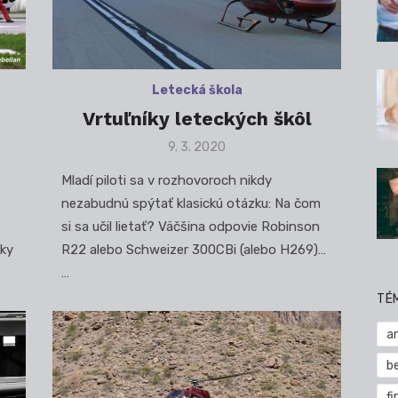
Letecká škola
Vrtuľníky leteckých škôl
Posted
9. 3. 2020
on
Mladí piloti sa v rozhovoroch nikdy
nezabudnú spýtať klasickú otázku: Na čom
si sa učil lietať? Väčšina odpovie Robinson
čky
R22 alebo Schweizer 300CBi (alebo H269)…
…
TÉ
a
b
fi