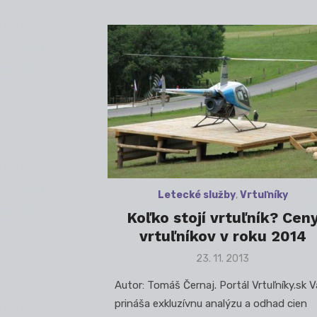
Letecké služby
,
Vrtuľníky
Koľko stojí vrtuľník? Cen
vrtuľníkov v roku 2014
Posted
23. 11. 2013
on
Autor: Tomáš Černaj. Portál Vrtuľníky.sk 
prináša exkluzívnu analýzu a odhad cien