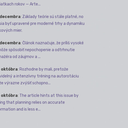
iatkach rokov — Arte...
 decembra
:
Základy teórie sú stále platné, no
ia byť upravené pre moderné trhy a dynamiku
kových mier.
 decembra
:
Článok naznačuje, že príliš vysoké
môže spôsobiť nepochopenie a odtrhnutie
ažéra od záujmov a ...
 októbra
:
Rozhodne by mali, pretože
videlný a intenzívny tréning na autorotáciu
e výrazne zvýšiť schopno...
 októbra
:
The article hints at this issue by
ing that planning relies on accurate
rmation and is less e...