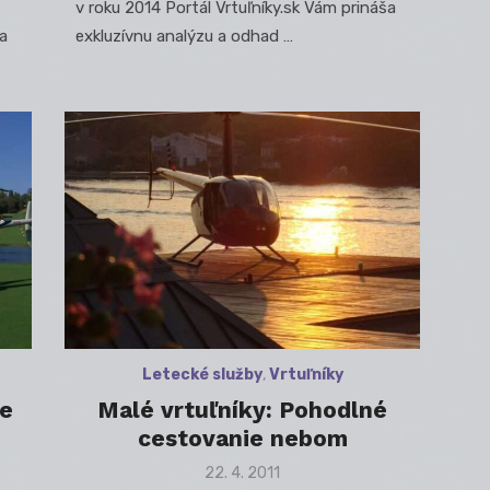
v roku 2014 Portál Vrtuľníky.sk Vám prináša
 a
exkluzívnu analýzu a odhad …
Letecké služby
,
Vrtuľníky
ne
Malé vrtuľníky: Pohodlné
cestovanie nebom
Posted
22. 4. 2011