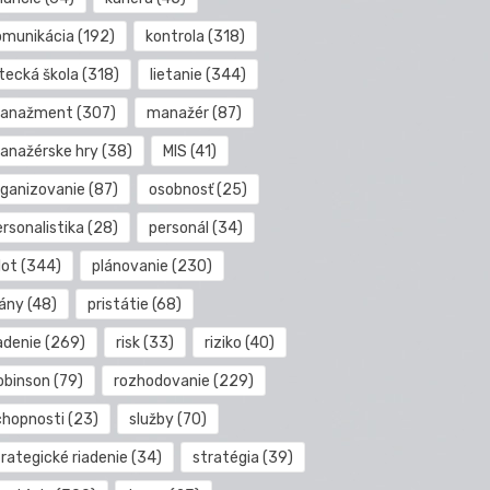
omunikácia
(192)
kontrola
(318)
etecká škola
(318)
lietanie
(344)
anažment
(307)
manažér
(87)
anažérske hry
(38)
MIS
(41)
rganizovanie
(87)
osobnosť
(25)
rsonalistika
(28)
personál
(34)
lot
(344)
plánovanie
(230)
lány
(48)
pristátie
(68)
adenie
(269)
risk
(33)
riziko
(40)
obinson
(79)
rozhodovanie
(229)
chopnosti
(23)
služby
(70)
rategické riadenie
(34)
stratégia
(39)