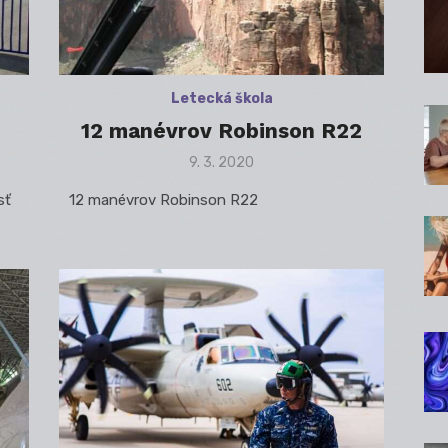
Letecká škola
12 manévrov Robinson R22
Posted
9. 3. 2020
on
sť
12 manévrov Robinson R22