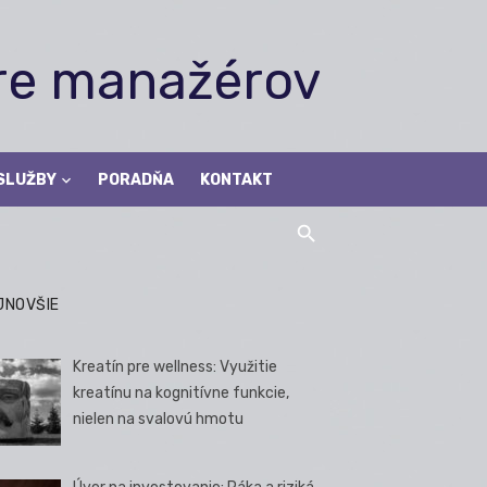
pre manažérov
SLUŽBY
PORADŇA
KONTAKT
JNOVŠIE
Kreatín pre wellness: Využitie
kreatínu na kognitívne funkcie,
nielen na svalovú hmotu