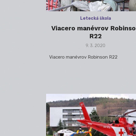
Letecká škola
Viacero manévrov Robins
R22
Posted
9. 3. 2020
on
Viacero manévrov Robinson R22