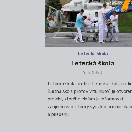
Letecká škola
Letecká škola
Posted
9. 3. 2020
on
Letecká škola on-line Letecká škola on-li
(Letná škola pilotov vrtuľníkov) je otvore
projekt, ktorého cieľom je informovať
záujemcov o letecký výcvik o podmienka
a priebehu …