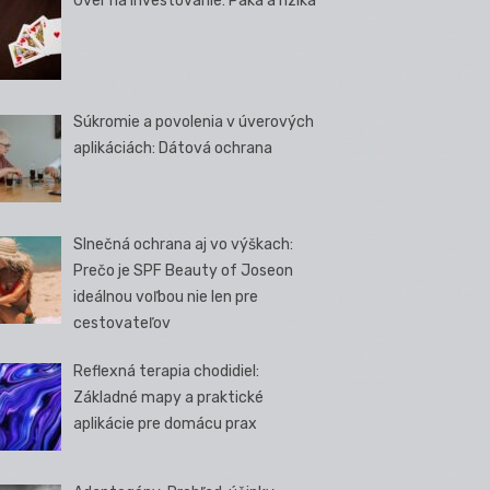
Úver na investovanie: Páka a riziká
Súkromie a povolenia v úverových
aplikáciách: Dátová ochrana
Slnečná ochrana aj vo výškach:
Prečo je SPF Beauty of Joseon
ideálnou voľbou nie len pre
cestovateľov
Reflexná terapia chodidiel:
Základné mapy a praktické
aplikácie pre domácu prax