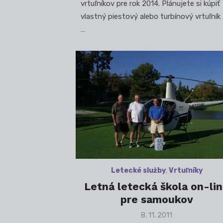
vrtuľníkov pre rok 2014. Plánujete si kúpiť
vlastný piestový alebo turbínový vrtuľník
…
Letecké služby
,
Vrtuľníky
Letná letecká škola on-li
pre samoukov
Posted
8. 11. 2011