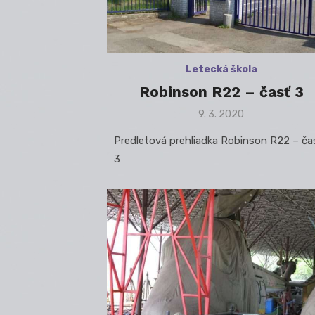
Letecká škola
Robinson R22 – časť 3
Posted
9. 3. 2020
on
Predletová prehliadka Robinson R22 – ča
3