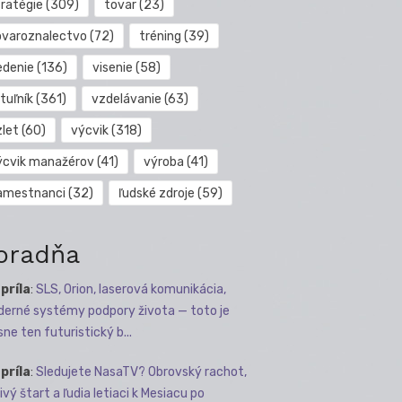
tratégie
(309)
tovar
(23)
ovaroznalectvo
(72)
tréning
(39)
edenie
(136)
visenie
(58)
tuľník
(361)
vzdelávanie
(63)
zlet
(60)
výcvik
(318)
ýcvik manažérov
(41)
výroba
(41)
amestnanci
(32)
ľudské zdroje
(59)
oradňa
apríla
:
SLS, Orion, laserová komunikácia,
erné systémy podpory života — toto je
sne ten futuristický b...
apríla
:
Sledujete NasaTV? Obrovský rachot,
ivý štart a ľudia letiaci k Mesiacu po