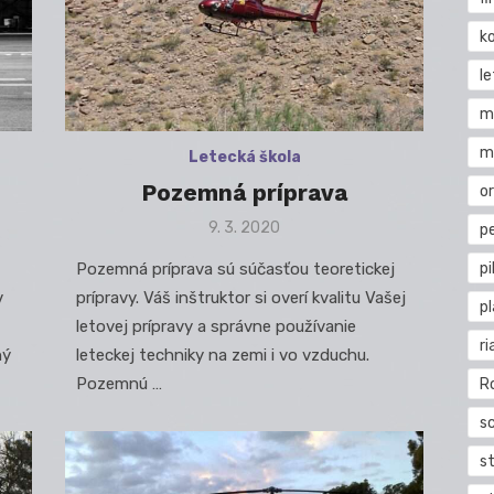
k
l
m
m
Letecká škola
Pozemná príprava
o
Posted
9. 3. 2020
pe
on
Pozemná príprava sú súčasťou teoretickej
pi
v
prípravy. Váš inštruktor si overí kvalitu Vašej
p
letovej prípravy a správne používanie
ri
ný
leteckej techniky na zemi i vo vzduchu.
Pozemnú …
R
s
st