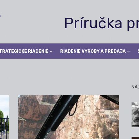
Príručka 
TRATEGICKÉ RIADENIE
RIADENIE VÝROBY A PREDAJA
NA