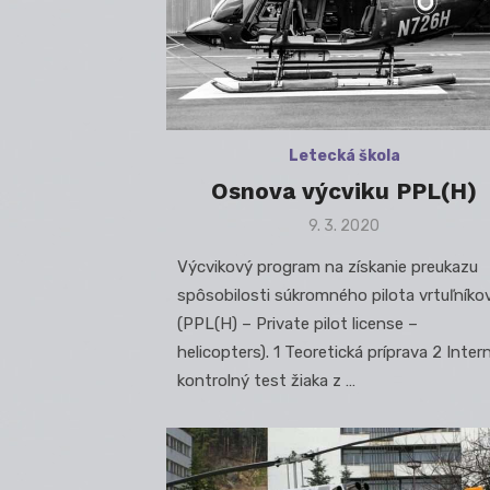
Letecká škola
Osnova výcviku PPL(H)
Posted
9. 3. 2020
on
Výcvikový program na získanie preukazu
spôsobilosti súkromného pilota vrtuľníko
(PPL(H) – Private pilot license –
helicopters). 1 Teoretická príprava 2 Inter
kontrolný test žiaka z …