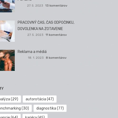
27. 5. 2023
13 komentárov
PRACOVNÝ ČAS, ČAS ODPOČINKU,
DOVOLENKA NA ZOTAVENIE
27. 5. 2023
11 komentárov
Reklama a médiá
18. 1. 2023
8 komentárov
MY
nalýza
(29)
autorotácia
(47)
enchmarking
(30)
diagnostika
(77)
nancie
(64)
kariéra
(45)