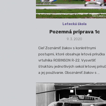
Letecká škola
Pozemná príprava 1c
Posted
9. 3. 2020
on
Cieľ Zoznámiť žiakov s konkrétnymi
postupmi, ktoré obsahuje letová príručka
vrtuľníka ROBINSON R-22. Vysvetliť
štruktúru jednotlivých sekcií letovej príru
a jej používanie. Oboznámiť žiakov s …