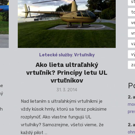
s
t
v
vr
v
v
Letecké služby
,
Vrtuľníky
Ako lieta ultraľahký
z
vrtuľník? Princípy letu UL
vrtuľníkov
P
ne
Posted
31. 3. 2014
ný
on
2. 
Nad lietaním s ultraľahkými vrtuľníkmi je
mod
ch
vždy kúsok hmly, ktorú sa teraz pokúsime
pre
rozplynúť. Ako vlastne fungujú UL
vrtuľníky? Samozrejme, všetci vieme, že
2. 
ohn
každý pilot …