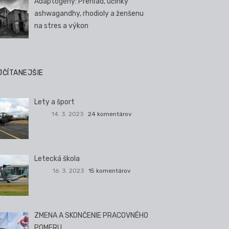
Adaptogény: Prehľad, účinky
ashwagandhy, rhodioly a ženšenu
na stres a výkon
JČÍTANEJŠIE
Lety a šport
14. 3. 2023
24 komentárov
Letecká škola
16. 3. 2023
15 komentárov
ZMENA A SKONČENIE PRACOVNÉHO
POMERU