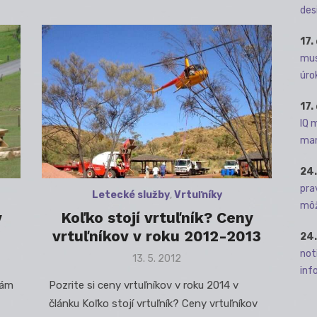
des
17.
mus
úro
17.
IQ 
man
24.
pra
Letecké služby
,
Vrtuľníky
môž
y
Koľko stojí vrtuľník? Ceny
vrtuľníkov v roku 2012-2013
24.
not
Posted
13. 5. 2012
info
on
Vám
Pozrite si ceny vrtuľníkov v roku 2014 v
článku Koľko stojí vrtuľník? Ceny vrtuľníkov