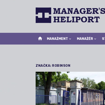
Skip
to
content
home
MANAŽMENT
MANAŽÉR
S
ZNAČKA:
ROBINSON