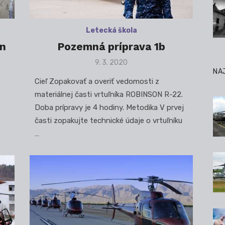
Letecká škola
on
Pozemná príprava 1b
Posted
9. 3. 2020
NA
on
Cieľ Zopakovať a overiť vedomosti z
materiálnej časti vrtuľníka ROBINSON R-22.
Doba prípravy je 4 hodiny. Metodika V prvej
časti zopakujte technické údaje o vrtuľníku
…