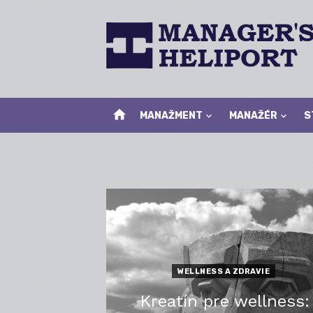
Skip
to
content
home
MANAŽMENT
MANAŽÉR
S
WELLNESS A ZDRAVIE
Kreatín pre wellness: