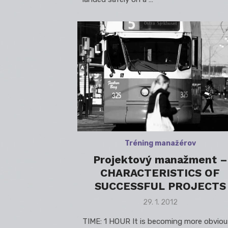
Tréning manažérov
Projektový manažment –
CHARACTERISTICS OF
SUCCESSFUL PROJECTS
Posted
29. 1. 2012
on
TIME: 1 HOUR It is becoming more obviou