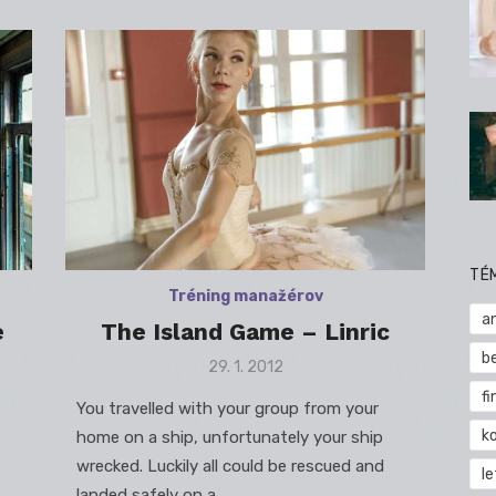
TÉ
Tréning manažérov
a
e
The Island Game – Linric
b
Posted
29. 1. 2012
on
fi
You travelled with your group from your
k
home on a ship, unfortunately your ship
wrecked. Luckily all could be rescued and
l
landed safely on a …