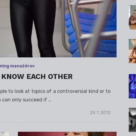
ning manažérov
 KNOW EACH OTHER
e to look at topics of a controversial kind or to
s can only succeed if …
Posted
29. 1. 2012
on