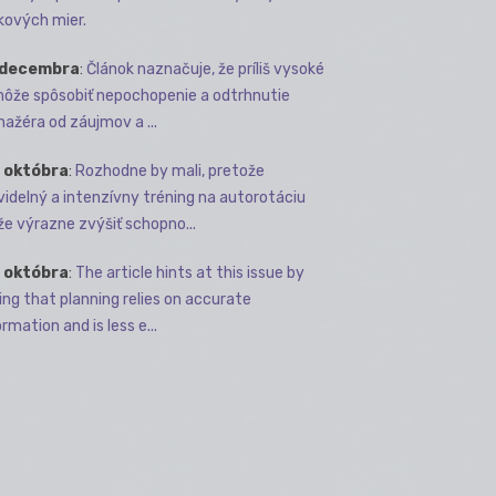
kových mier.
 decembra
:
Článok naznačuje, že príliš vysoké
môže spôsobiť nepochopenie a odtrhnutie
ažéra od záujmov a ...
 októbra
:
Rozhodne by mali, pretože
videlný a intenzívny tréning na autorotáciu
e výrazne zvýšiť schopno...
 októbra
:
The article hints at this issue by
ing that planning relies on accurate
rmation and is less e...