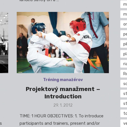
m
m
o
pe
pi
p
ri
R
Tréning manažérov
s
Projektový manažment –
st
Introduction
s
Posted
29. 1. 2012
on
t
TIME: 1 HOUR OBJECTIVES: 1. To introduce
s
participants and trainers, present and/or
v