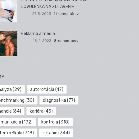
DOVOLENKA NA ZOTAVENIE
27. 5. 2023
11 komentárov
Reklama a médiá
18. 1. 2023
8 komentárov
MY
nalýza
(29)
autorotácia
(47)
enchmarking
(30)
diagnostika
(77)
nancie
(64)
kariéra
(45)
omunikácia
(192)
kontrola
(318)
etecká škola
(318)
lietanie
(344)