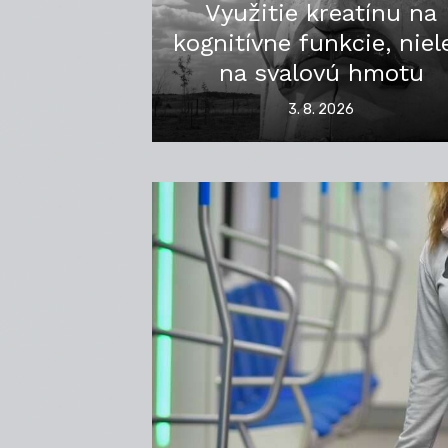
Využitie kreatínu na
kognitívne funkcie, niel
na svalovú hmotu
Posted
3. 8. 2026
on