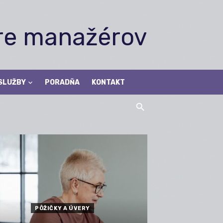
pre manažérov
SLUŽBY
PORADŇA
KONTAKT
PÔŽIČKY A ÚVERY