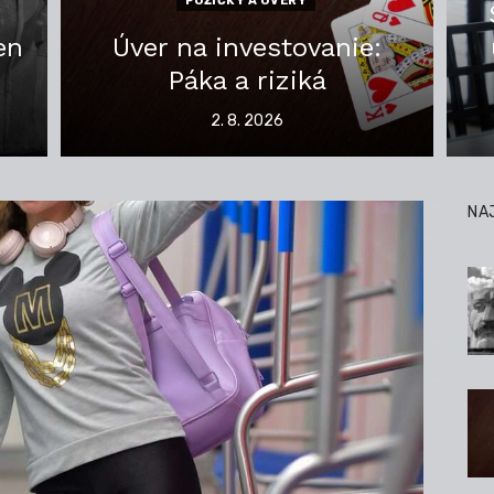
PÔŽIČKY A ÚVERY
en
Úver na investovanie:
Páka a riziká
Posted
2. 8. 2026
on
NA