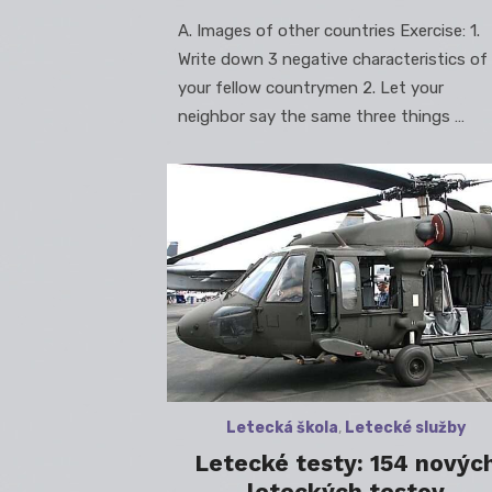
on
A. Images of other countries Exercise: 1.
Write down 3 negative characteristics of
your fellow countrymen 2. Let your
neighbor say the same three things …
Letecká škola
,
Letecké služby
Letecké testy: 154 novýc
leteckých testov