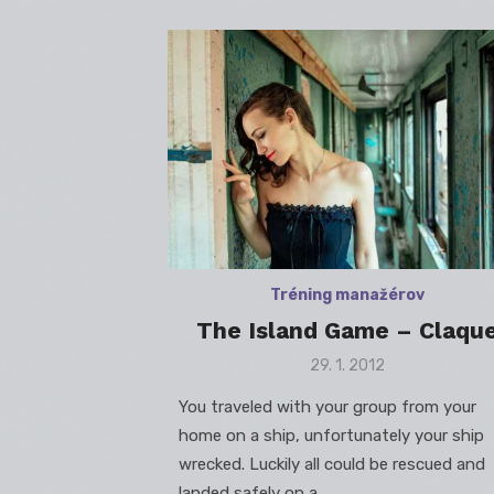
Tréning manažérov
The Island Game – Claqu
Posted
29. 1. 2012
on
You traveled with your group from your
home on a ship, unfortunately your ship
wrecked. Luckily all could be rescued and
landed safely on a …