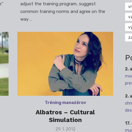
e”
adjust the training program, suggest
vr
common training norms and agree on the
v
way …
v
z
P
2. 
mod
pre
2. 
Tréning manažérov
ohn
des
Albatros – Cultural
Simulation
17.
Posted
29. 1. 2012
mus