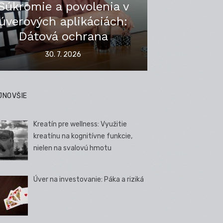
Súkromie a povolenia v
úverových aplikáciách:
Dátová ochrana
Posted
30. 7. 2026
on
JNOVŠIE
Kreatín pre wellness: Využitie
kreatínu na kognitívne funkcie,
nielen na svalovú hmotu
Úver na investovanie: Páka a riziká