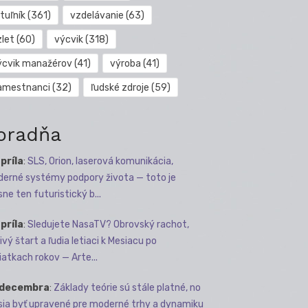
tuľník
(361)
vzdelávanie
(63)
zlet
(60)
výcvik
(318)
ýcvik manažérov
(41)
výroba
(41)
amestnanci
(32)
ľudské zdroje
(59)
oradňa
apríla
:
SLS, Orion, laserová komunikácia,
erné systémy podpory života — toto je
sne ten futuristický b...
apríla
:
Sledujete NasaTV? Obrovský rachot,
ivý štart a ľudia letiaci k Mesiacu po
iatkach rokov — Arte...
 decembra
:
Základy teórie sú stále platné, no
ia byť upravené pre moderné trhy a dynamiku