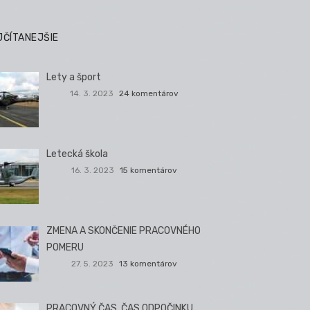
JČÍTANEJŠIE
Lety a šport
14. 3. 2023
24 komentárov
Letecká škola
16. 3. 2023
15 komentárov
ZMENA A SKONČENIE PRACOVNÉHO
POMERU
27. 5. 2023
13 komentárov
PRACOVNÝ ČAS, ČAS ODPOČINKU,