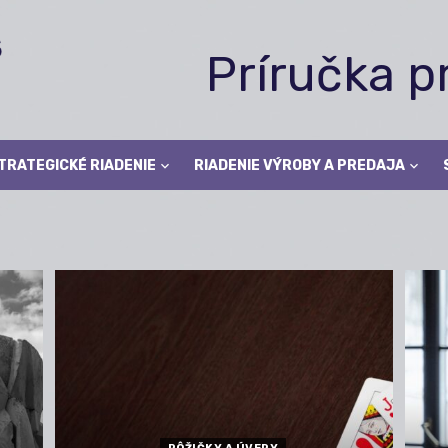
Príručka 
TRATEGICKÉ RIADENIE
RIADENIE VÝROBY A PREDAJA