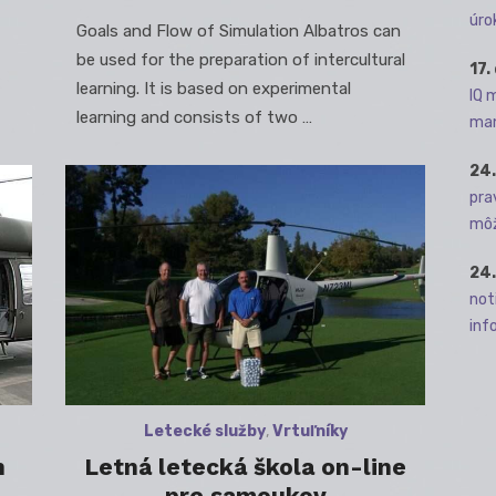
on
úro
Goals and Flow of Simulation Albatros can
be used for the preparation of intercultural
17.
learning. It is based on experimental
IQ 
learning and consists of two …
man
24.
pra
môž
24.
not
info
Letecké služby
,
Vrtuľníky
h
Letná letecká škola on-line
pre samoukov