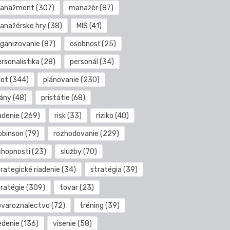
anažment
(307)
manažér
(87)
anažérske hry
(38)
MIS
(41)
rganizovanie
(87)
osobnosť
(25)
rsonalistika
(28)
personál
(34)
lot
(344)
plánovanie
(230)
lány
(48)
pristátie
(68)
adenie
(269)
risk
(33)
riziko
(40)
obinson
(79)
rozhodovanie
(229)
chopnosti
(23)
služby
(70)
rategické riadenie
(34)
stratégia
(39)
tratégie
(309)
tovar
(23)
ovaroznalectvo
(72)
tréning
(39)
edenie
(136)
visenie
(58)