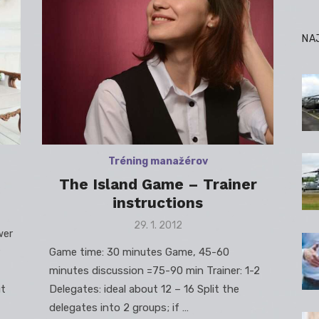
NA
Tréning manažérov
The Island Game – Trainer
instructions
Posted
29. 1. 2012
wer
on
Game time: 30 minutes Game, 45-60
minutes discussion =75-90 min Trainer: 1-2
ut
Delegates: ideal about 12 – 16 Split the
delegates into 2 groups; if …