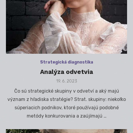
Strategická diagnostika
Analýza odvetvia
Posted
19. 6. 2023
on
Čo sú strategické skupiny v odvetví a aký majú
význam z hľadiska stratégie? Strat. skupiny: niekoľko
súperiacich podnikov, ktoré používajú podobné
metódy konkurovania a zaújímajú …