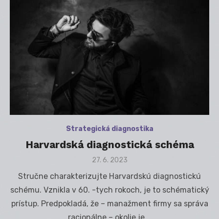
Strategická diagnostika
Harvardská diagnostická schéma
Posted
27. 6. 2023
on
Stručne charakterizujte Harvardskú diagnostickú
schému. Vznikla v 60. -tych rokoch, je to schématický
prístup. Predpokladá, že – manažment firmy sa správa
racionálne – okolie je …