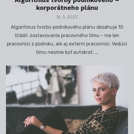
korporátneho plánu
Posted
16. 5. 2023
on
Algoritmus tvorby podnikového plánu obsahuje 10
štádií: zostavovanie pracovného tímu – nie len
pracovníci z podniku, ale aj externí pracovníci. Vedúci
tímu nesmie byť autokrat, …