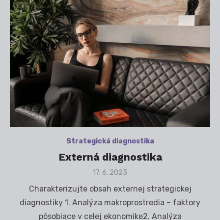
Strategická diagnostika
Externá diagnostika
Posted
17. 6. 2023
on
Charakterizujte obsah externej strategickej
diagnostiky 1. Analýza makroprostredia – faktory
pôsobiace v celej ekonomike2. Analýza