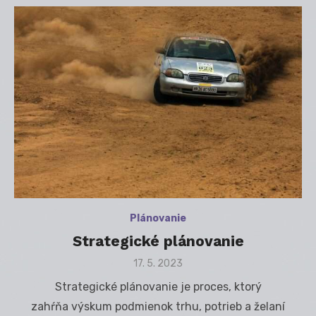
Plánovanie
Strategické plánovanie
Posted
17. 5. 2023
on
Strategické plánovanie je proces, ktorý
zahŕňa výskum podmienok trhu, potrieb a želaní