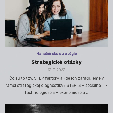
Manažérske stratégie
Strategické otázky
Posted
13. 7. 2023
on
Čo sú to tzv. STEP faktory a kde ich zaraďujeme v
rámci strategickej diagnostiky? STEP: S – sociálne T –
technologické E – ekonomické a …