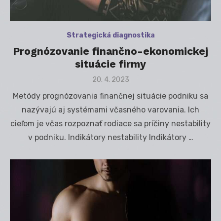
Strategická diagnostika
Prognózovanie finančno-ekonomickej
situácie firmy
Posted
20. 4. 2023
on
Metódy prognózovania finančnej situácie podniku sa
nazývajú aj systémami včasného varovania. Ich
cieľom je včas rozpoznať rodiace sa príčiny nestability
v podniku. Indikátory nestability Indikátory …