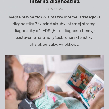
Interná diagnostika
Posted
17. 6. 2023
on
Uveďte hlavné zložky a otázky internej strategickej
diagnostiky Základné okruhy internej strateg.
diagnostiky dľa HDS (Hard. diagnos. chémy)–
postavenie na trhu (všeob. charakteristiky,
charakteristiky. výrobkov, …