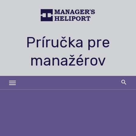
Skip
to
content
Príručka pre
manažérov