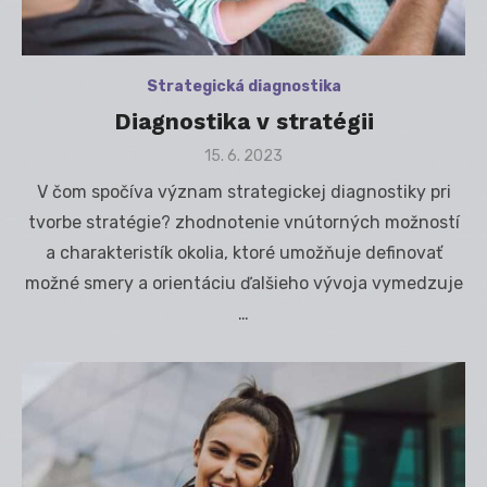
Strategická diagnostika
Diagnostika v stratégii
Posted
15. 6. 2023
on
V čom spočíva význam strategickej diagnostiky pri
tvorbe stratégie? zhodnotenie vnútorných možností
a charakteristík okolia, ktoré umožňuje definovať
možné smery a orientáciu ďalšieho vývoja vymedzuje
…