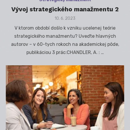
Vývoj strategického manažmentu 2
Posted
10. 6. 2023
on
V ktorom období došlo k vzniku ucelenej teórie
strategického manažmentu? Uveďte hlavných
autorov – v 60-tych rokoch na akademickej pôde,
publikáciou 3 prác:CHANDLER, A. : …