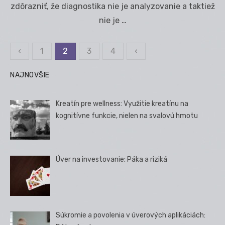
zdôrazniť, že diagnostika nie je analyzovanie a taktiež
nie je …
‹
1
2
3
4
‹
Stránkovanie
príspevkov
NAJNOVŠIE
Kreatín pre wellness: Využitie kreatínu na
kognitívne funkcie, nielen na svalovú hmotu
Úver na investovanie: Páka a riziká
Súkromie a povolenia v úverových aplikáciách: