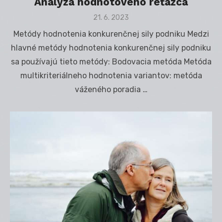
Analýza hodnotového reťazca
Posted
21. 6. 2023
on
Metódy hodnotenia konkurenčnej sily podniku Medzi
hlavné metódy hodnotenia konkurenčnej sily podniku
sa používajú tieto metódy: Bodovacia metóda Metóda
multikriteriálneho hodnotenia variantov: metóda
váženého poradia …