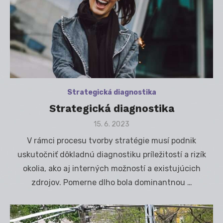
Strategická diagnostika
Strategická diagnostika
Posted
15. 6. 2023
on
V rámci procesu tvorby stratégie musí podnik
uskutočniť dôkladnú diagnostiku príležitostí a rizík
okolia, ako aj interných možností a existujúcich
zdrojov. Pomerne dlho bola dominantnou …