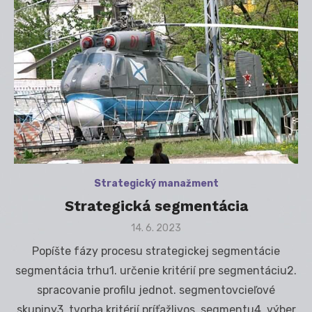
Strategický manažment
Strategická segmentácia
Posted
14. 6. 2023
on
Popíšte fázy procesu strategickej segmentácie
segmentácia trhu1. určenie kritérií pre segmentáciu2.
spracovanie profilu jednot. segmentovcieľové
skupiny3. tvorba kritérií príťažlivos. segmentu4. výber