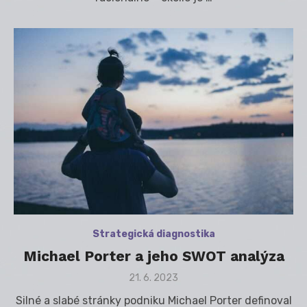
Strategická diagnostika
Michael Porter a jeho SWOT analýza
Posted
21. 6. 2023
on
Silné a slabé stránky podniku Michael Porter definoval