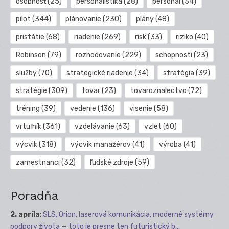
osobnosť
(25)
personalistika
(28)
personál
(34)
pilot
(344)
plánovanie
(230)
plány
(48)
pristátie
(68)
riadenie
(269)
risk
(33)
riziko
(40)
Robinson
(79)
rozhodovanie
(229)
schopnosti
(23)
služby
(70)
strategické riadenie
(34)
stratégia
(39)
stratégie
(309)
tovar
(23)
tovaroznalectvo
(72)
tréning
(39)
vedenie
(136)
visenie
(58)
vrtuľník
(361)
vzdelávanie
(63)
vzlet
(60)
výcvik
(318)
výcvik manažérov
(41)
výroba
(41)
zamestnanci
(32)
ľudské zdroje
(59)
Poradňa
2. apríla
:
SLS, Orion, laserová komunikácia, moderné systémy
podpory života — toto je presne ten futuristický b...