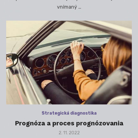
vnímaný …
Strategická diagnostika
Prognóza a proces prognózovania
Posted
2. 11. 2022