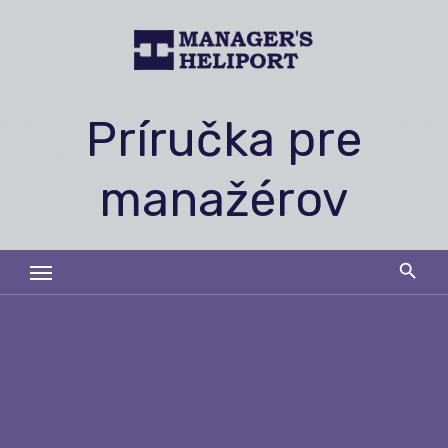
Skip
to
content
Príručka pre
manažérov