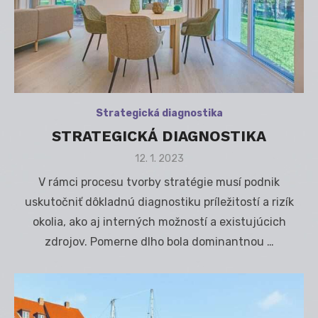
Strategická diagnostika
STRATEGICKÁ DIAGNOSTIKA
Posted
12. 1. 2023
on
V rámci procesu tvorby stratégie musí podnik
uskutočniť dôkladnú diagnostiku príležitostí a rizík
okolia, ako aj interných možností a existujúcich
zdrojov. Pomerne dlho bola dominantnou …