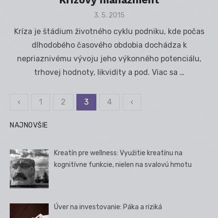
Posted
3. 5. 2015
on
Kríza je štádium životného cyklu podniku, kde počas
dlhodobého časového obdobia dochádza k
nepriaznivému vývoju jeho výkonného potenciálu,
trhovej hodnoty, likvidity a pod. Viac sa …
‹
1
2
3
4
‹
Stránkovanie
príspevkov
NAJNOVŠIE
Kreatín pre wellness: Využitie kreatínu na
kognitívne funkcie, nielen na svalovú hmotu
Úver na investovanie: Páka a riziká