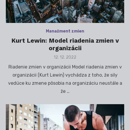
Manažment zmien
Kurt Lewin: Model riadenia zmien v
organizácii
Posted
12. 12. 2022
on
Riadenie zmien v organizácii Model riadenia zmien v
organizácii (Kurt Lewin) vychádza z toho, že sily
vedúce ku zmene pôsobia na organizáciu neustále a
že …