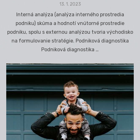
Posted
13. 1. 2023
on
Interná analýza (analýza interného prostredia
podniku) skúma a hodnotí vnútorné prostredie
podniku, spolu s externou analýzou tvoria východisko
na formulovanie stratégie. Podniková diagnostika
Podniková diagnostika …