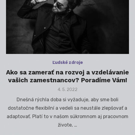
Ľudské zdroje
Ako sa zamerať na rozvoj a vzdelávanie
vašich zamestnancov? Poradíme Vám!
Posted
4. 5. 2022
on
Dnešná rýchla doba si vyžaduje, aby sme boli
dostatočne flexibilní a vedeli sa neustále zlepšovať a
adaptovať. Platí to v našom súkromnom aj pracovnom
živote, …