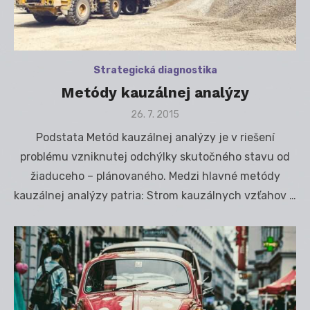
Strategická diagnostika
Metódy kauzálnej analýzy
Posted
26. 7. 2015
on
Podstata Metód kauzálnej analýzy je v riešení
problému vzniknutej odchýlky skutočného stavu od
žiaduceho – plánovaného. Medzi hlavné metódy
kauzálnej analýzy patria: Strom kauzálnych vzťahov …