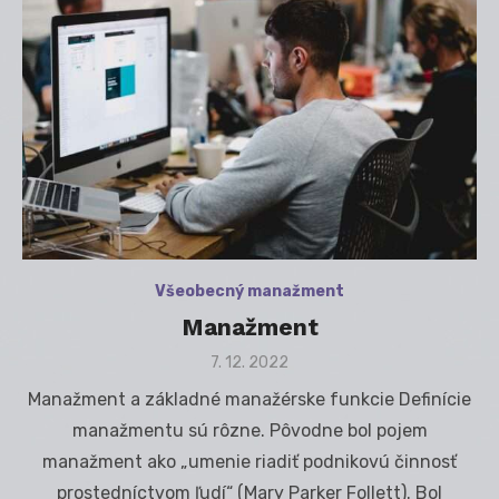
Všeobecný manažment
Manažment
Posted
7. 12. 2022
on
Manažment a základné manažérske funkcie Definície
manažmentu sú rôzne. Pôvodne bol pojem
manažment ako „umenie riadiť podnikovú činnosť
prostedníctvom ľudí“ (Mary Parker Follett). Bol