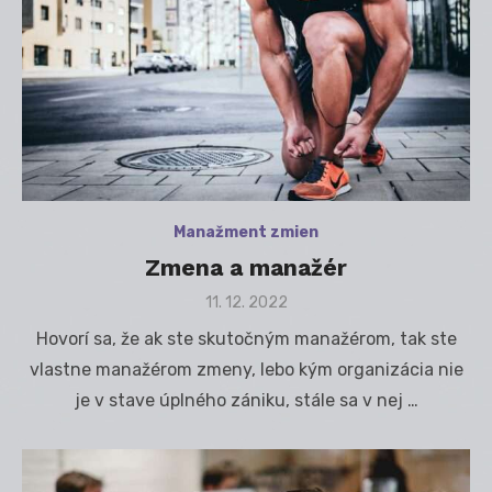
Manažment zmien
Zmena a manažér
Posted
11. 12. 2022
on
Hovorí sa, že ak ste skutočným manažérom, tak ste
vlastne manažérom zmeny, lebo kým organizácia nie
je v stave úplného zániku, stále sa v nej …