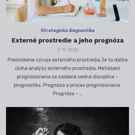
Strategická diagnostika
Externé prostredie a jeho prognóza
Posted
2. 11. 2022
on
Predvídanie vývoja externého prostredia Je to ďalšia
úloha analýzy externého prostredia. Metódami
prognózovania sa zaoberá vedná disciplína –
prognostika. Prognóza a proces prognózovania.
Prognóza – …