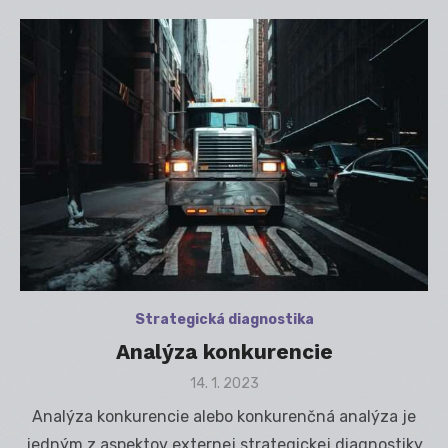
Strategická diagnostika
Analýza konkurencie
Posted
14. 1. 2023
on
Analýza konkurencie alebo konkurenčná analýza je
jedným z aspektov externej strategickej diagnostiky