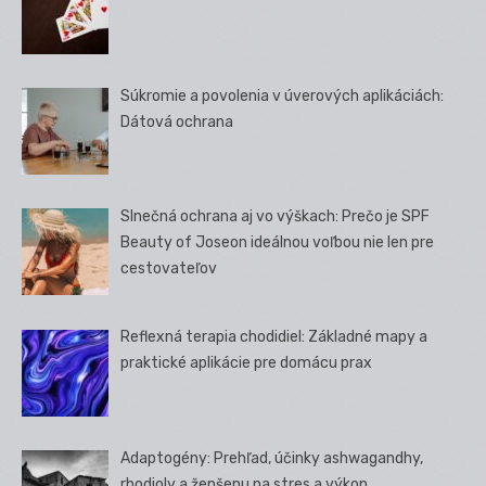
Súkromie a povolenia v úverových aplikáciách:
Dátová ochrana
Slnečná ochrana aj vo výškach: Prečo je SPF
Beauty of Joseon ideálnou voľbou nie len pre
cestovateľov
Reflexná terapia chodidiel: Základné mapy a
praktické aplikácie pre domácu prax
Adaptogény: Prehľad, účinky ashwagandhy,
rhodioly a ženšenu na stres a výkon