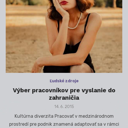
Ľudské zdroje
Výber pracovníkov pre vyslanie do
zahraničia
Posted
14. 6. 2015
on
Kultúrna diverzita Pracovať v medzinárodnom
prostredí pre podnik znamená adaptovať sa v rámci