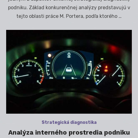
podniku. Základ konkurenčnej analýzy predstavujú v
tejto oblasti práce M. Portera, podľa ktorého …
Strategická diagnostika
Analýza interného prostredia podniku