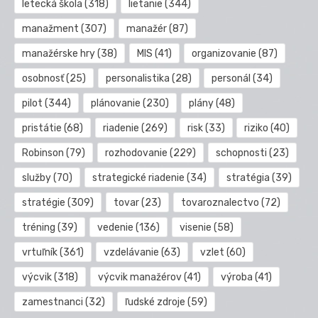
letecká škola
(318)
lietanie
(344)
manažment
(307)
manažér
(87)
manažérske hry
(38)
MIS
(41)
organizovanie
(87)
osobnosť
(25)
personalistika
(28)
personál
(34)
pilot
(344)
plánovanie
(230)
plány
(48)
pristátie
(68)
riadenie
(269)
risk
(33)
riziko
(40)
Robinson
(79)
rozhodovanie
(229)
schopnosti
(23)
služby
(70)
strategické riadenie
(34)
stratégia
(39)
stratégie
(309)
tovar
(23)
tovaroznalectvo
(72)
tréning
(39)
vedenie
(136)
visenie
(58)
vrtuľník
(361)
vzdelávanie
(63)
vzlet
(60)
výcvik
(318)
výcvik manažérov
(41)
výroba
(41)
zamestnanci
(32)
ľudské zdroje
(59)