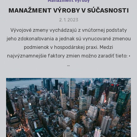
Manažment výroby
MANAŽMENT VÝROBY V SÚČASNOSTI
Posted
2. 1. 2023
on
Vývojové zmeny vychádzajú z vnútornej podstaty
jeho zdokonaľovania a jednak sú vynucované zmenou
podmienok v hospodárskej praxi. Medzi
najvýznamnejšie faktory zmien možno zaradiť tieto: •
…