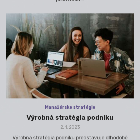
Manažérske stratégie
Výrobná stratégia podniku
Posted
2. 1. 2023
on
Výrobná stratégia podniku predstavuje dlhodobé