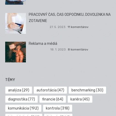
PRACOVNÝ ČAS, ČAS ODPOČINKU, DOVOLENKA NA
ZOTAVENIE
27. 5. 2023
11 komentárov
Reklama a médiá
18. 1. 2023
8 komentárov
TÉMY
analýza
(29)
autorotácia
(47)
benchmarking
(30)
diagnostika
(77)
financie
(64)
kariéra
(45)
komunikácia
(192)
kontrola
(318)